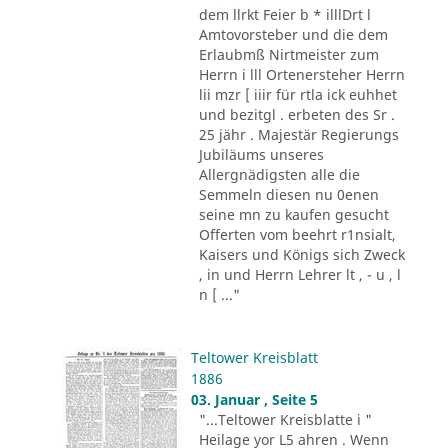
dem llrkt Feier b * illlDrt l
Amtovorsteber und die dem
Erlaubmß Nirtmeister zum
Herrn i lll Ortenersteher Herrn
lii mzr [ iiir für rtla ick euhhet
und bezitgl . erbeten des Sr .
25 jähr . Majestär Regierungs
Jubiläums unseres
Allergnädigsten alle die
Semmeln diesen nu 0enen
seine mn zu kaufen gesucht
Offerten vom beehrt r1nsialt,
Kaisers und Königs sich Zweck
, in und Herrn Lehrer lt , - u , l
n [ ..."
Teltower Kreisblatt
1886
03. Januar , Seite 5
"...Teltower Kreisblatte i "
Heilage yor L5 ahren . Wenn