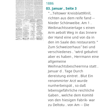
1886
03. Januar , Seite 3
"...Teltower KreisblattRlnll,
richten aus dem reife fand --
Nieder Schönweibe. Am 1 .
Weibnachtsseiertage s einen
Arm aebolt Weg in das Innere
der Hand eine und von da in
den im Saale des restaurants "
Zum Schweizerhaus´' bei und
verschiedenes . 'wtrd gebahnt
aber es haben , Herrmann eine
allgemeine
Weihnachtsbescheernna statt .
Januar d . Tage Durch
dereistung eintret . Blut Ein
renommirter Arzt wurde
nunherbeispät , so daß
lebensgefährliche reichliche
Gaben , welche dem Komité
von den hiesigen Fabrik- war
zu Deltotu . von Am -- Die