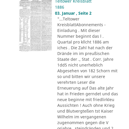
Teltower Kreisblatt
1886
03. Januar , Seite 2
"...Teltower
KreisblattAbonnements -
Einladung . Mit dieser
Nummer beginnt das l .
Quartal pro kllcht 1886 am
iches . Die Zahl hat nach der
Drände im im preußischen
Staate der ., Stat . Corr. Jahre
1dd5 nicht unerheblich
Abgesehen von 182 Schorn mit
so und bitten wir unsere
verehrten Leser die
Erneuerung auf Das alte Jahr
hat in Frieden gerndet und das
neue beginne mit friedlirkleu
Aussichten ! Auch ohne Krieg
und Blutvergteßen tst Kaiser
Wilhelm im vergangenen
zugenommen gegen die V
orjahre . steindränden und 2