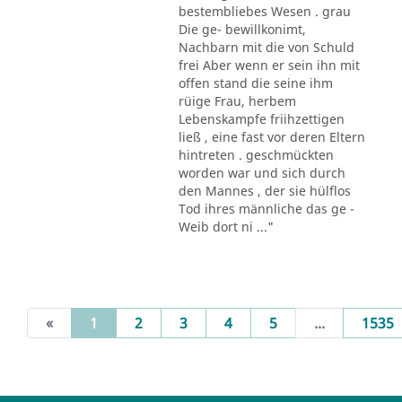
bestembliebes Wesen . grau
Die ge- bewillkonimt,
Nachbarn mit die von Schuld
frei Aber wenn er sein ihn mit
offen stand die seine ihm
rüige Frau, herbem
Lebenskampfe friihzettigen
ließ , eine fast vor deren Eltern
hintreten . geschmückten
worden war und sich durch
den Mannes , der sie hülflos
Tod ihres männliche das ge -
Weib dort ni ..."
(current)
«
1
2
3
4
5
...
1535