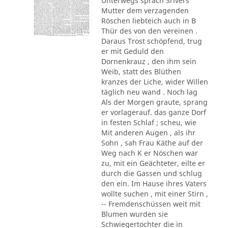
Unterwegs sprach Srivers
Mutter dem verzagenden
Röschen liebteich auch in B
Thür des von den vereinen .
Daraus Trost schöpfend, trug
er mit Geduld den
Dornenkrauz , den ihm sein
Weib, statt des Blüthen
kranzes der Liche, wider Willen
täglich neu wand . Noch lag
Als der Morgen graute, sprang
er vorlagerauf. das ganze Dorf
in festen Schlaf ; scheu, wie
Mit anderen Augen , als ihr
Sohn , sah Frau Käthe auf der
Weg nach K er Nöschen war
zu, mit ein Geächteter, eilte er
durch die Gassen und schlug
den ein. Im Hause ihres Vaters
wollte suchen , mit einer Stirn ,
-- Fremdenschüssen weit mit
Blumen wurden sie
Schwiegertochter die in