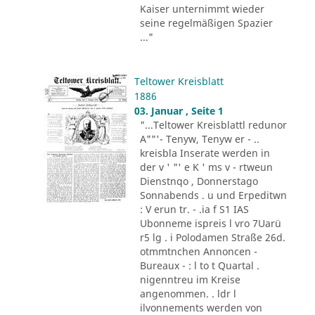
Kaiser unternimmt wieder
seine regelmäßigen Spazier
..."
Teltower Kreisblatt
1886
03. Januar , Seite 1
"...Teltower Kreisblattl redunor
A""'- Tenyw, Tenyw er - ..
kreisbla Inserate werden in
der v ' "' e K ' ms v - rtweun
Dienstnqo , Donnerstago
Sonnabends . u und Erpeditwn
: V erun tr. - .ia f S1 IAS
Ubonneme ispreis l vro 7Uarü
r5 lg . i Polodamen Straße 26d.
otmmtnchen Annoncen -
Bureaux - : l to t Quartal .
nigenntreu im Kreise
angenommen. . ldr l
ilvonnements werden von