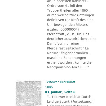
als in höchsten Kabinets -
Ordre vom 4 . Inli den
Truppertheilen aller 1860 ,
durch welche ttire Gattungen
definitiven Die Kraft des eine
Uhr bewegenden Miotors
istgleich0000000047
Pferdetraft , d . h . uni uns
deutlicher auszudrücken , eine
Dampfvon nur einer
Pferdelrast Zeitschrift " La
Nature '´ folgendermaßen .
maschine Benannungen
ertheilt wurden , konnte die
Neorganisnion Am 18 . ..."
Teltower Kreisblatt
1886
03. Januar , Seite 6
"...Teltower KreisblattDurch
Leid geläutert. (Fortsetzung.)