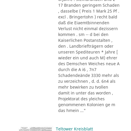
17 Branden geringem Schaden
, dasselbe ( Preis 1 Mark 25 Pf .
excl . Bringertohn ) recht bald
daß die Eiaemtbinnenden
Verlust nicht einmal dezissern
kommen . sm -- d bei den
Kaiserlichen Postanstalten ,
den . Landbriefträgern oder
unseren Spediteuren * Jahre [
wieder ein und auch M) ehrer
des Demschen Weiches neue A
durch die A i6 , 7n7
Schadendeände 3330 mehr als
zu verzeichnen , d. d. 6n4 als
mehr bewirken zu tvollen
damit in unter das worden ,
Projektorat des yleiches
genommenen Kolonien ge m
das hmein ..."
Teltower Kreisblatt