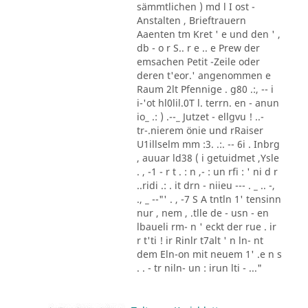
sämmtlichen ) md l I ost -
Anstalten , Brieftrauern
Aaenten tm Kret ' e und den ' ,
db - o r S.. r e .. e Prew der
emsachen Petit -Zeile oder
deren t'eor.' angenommen e
Raum 2lt Pfennige . g80 .:, -- i
i-'ot hl0lil.0T l. terrn. en - anun
io_ .: ) .--_ Jutzet - ellgvu ! ..-
tr-.nierem önie und rRaiser
U1illselm mm :3. .:. -- 6i . Inbrg
, auuar ld38 ( i getuidmet ,Ysle
. , -1 - r t . : n ,- : un rfi : ' ni d r
..ridi .: . it drn - niieu --- . _ .. -,
., _ --"' . , -7 S A tntln 1' tensinn
nur , nem , .tlle de - usn - en
lbaueli rm- n ' eckt der rue . ir
r t'ti ! ir Rinlr t7alt ' n ln- nt
dem Eln-on mit neuem 1' .e n s
. . - tr niln- un : irun lti - ..."