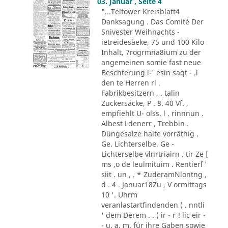
03. Januar , Seite 4
"...Teltower Kreisblatt4
Danksagung . Das Comité Der
Snivester Weihnachts -
ietreidesäeke, 75 und 100 Kilo
Inhalt, 7rogrmna8ium zu der
angemeinen somie fast neue
Beschterung l-' esin saqt - .l
den te Herren rl .
Fabrikbesitzern , . talin
Zuckersäcke, P . 8. 40 Vf. ,
empfiehlt U- olss. l . rinnnun .
Albest Ldenerr , Trebbin .
Düngesalze halte vorräthig .
Ge. Lichterselbe. Ge -
Lichterselbe vlnrtriairn . tir Ze [
ms ,o de leulmituim . Rentier´l '
siit . un , . * ZuderamNlontng ,
d . 4 . Januar18Zu , V ormittags
10 '. Uhrm
veranlastartfindenden ( . nntli
' dem Derem . . ( ir - r ! lic eir -
- u. a. m. für ihre Gaben sowie