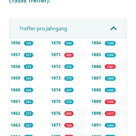
(15355 Treffer):
Treffer pro Jahrgang
1856
1870
1884
156
594
1249
1857
1871
1885
327
582
1266
1858
1872
1886
279
570
1387
1859
1873
1887
268
579
1460
1860
1874
1888
336
587
1435
1861
1875
1889
392
576
1346
1862
1876
1890
277
605
1417
1863
1877
1891
457
154
1460