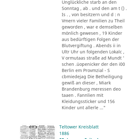
Unglückliche starb an den
Sonntag , ab . und den am t () .
Is . , von besitzern und d : n
Vmern vieler Familien zu Theil
geworden , war e demselben
mönlich gewesen , 19 Kinder
aus bedürftigen Folgen der
Blutvergiftung . Abends ii in
Ultr Uhr un folgenden Lokalc ,
V ormutaas straße ad Mundt '
schen .üopenicker der den i00
Berlin em Provmzial - S
cbmiedejag Die Betheiligung
gewiß an dieser , Miark
Brandenburg meressen deo
taaen . Fannlien mit
Kleidungssticker und 156
Kinder unt allerle ..."
Teltower Kreisblatt
1886