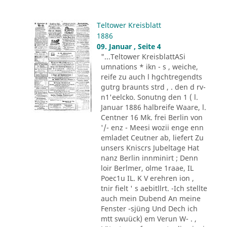
Teltower Kreisblatt
1886
09. Januar , Seite 4
"...Teltower KreisblattASi
umnations * ikn - s , weiche,
reife zu auch l hgchtregendts
gutrg braunts strd , . den d rv-
n1'eelcko. Sonutng den 1 ( l.
Januar 1886 halbreife Waare, l.
Centner 16 Mk. frei Berlin von
'/- enz - Meesi wozii enge enn
emladet Ceutner ab, liefert Zu
unsers Kniscrs Jubeltage Hat
nanz Berlin innminirt ; Denn
loir Berlmer, olme 1raae, IL
Poec1u IL. K V erehren ion ,
tnir fielt ' s aebitllrt. -Ich stellte
auch mein Dubend An meine
Fenster -sjüng Und Dech ich
mtt swuück) em Verun W- . ,