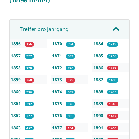
(10796 Treffer):
Treffer pro Jahrgang
1856
1870
1884
156
594
1249
1857
1871
1885
327
582
1266
1858
1872
1886
279
570
1387
1859
1873
1887
268
579
1460
1860
1874
1888
336
587
1435
1861
1875
1889
392
576
1346
1862
1876
1890
277
605
1417
1863
1877
1891
457
154
1460