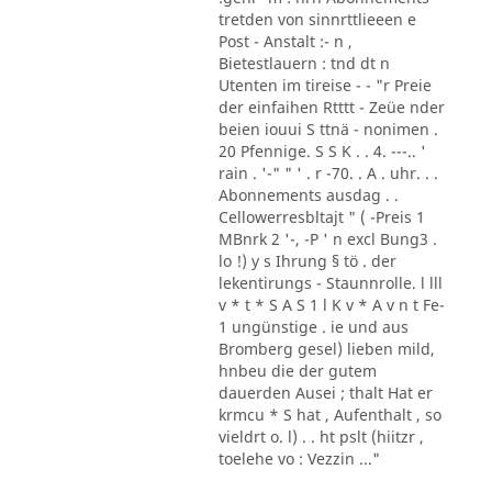
tretden von sinnrttlieeen e
Post - Anstalt :- n ,
Bietestlauern : tnd dt n
Utenten im tireise - - "r Preie
der einfaihen Rtttt - Zeüe nder
beien iouui S ttnä - nonimen .
20 Pfennige. S S K . . 4. ---.. '
rain . '-" " ' . r -70. . A . uhr. . .
Abonnements ausdag . .
Cellowerresbltajt " ( -Preis 1
MBnrk 2 '-, -P ' n excl Bung3 .
lo !) y s Ihrung § tö . der
lekentirungs - Staunnrolle. l lll
v * t * S A S 1 l K v * A v n t Fe-
1 ungünstige . ie und aus
Bromberg gesel) lieben mild,
hnbeu die der gutem
dauerden Ausei ; thalt Hat er
krmcu * S hat , Aufenthalt , so
vieldrt o. l) . . ht pslt (hiitzr ,
toelehe vo : Vezzin ..."