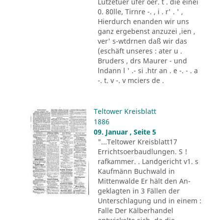
Lützetuer ufer oer. t . die einei
0. 80lle, Tirnre -. , i . r' . ' ,
Hierdurch enanden wir uns
ganz ergebenst anzuzei ,ien ,
ver' s-wtdrnen daß wir das
(eschäft unseres : ater u .
Bruders , drs Maurer - und
lndann l ' .- si .htr an . e -. - . a
-. t. v -. v mciers de .
Teltower Kreisblatt
1886
09. Januar , Seite 5
"...Teltower Kreisblatt17
Errichtsoerbaudlungen. S !
rafkammer. . Landgericht v1. s
Kaufmänn Buchwald in
Mittenwalde Er hält den An-
geklagten in 3 Fällen der
Unterschlagung und in einem :
Falle Der Kälberhandel