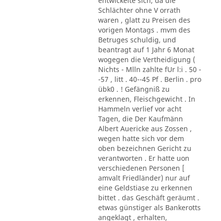
entwickelte sich, da die
Schlächter ohne V orrath
waren , glatt zu Preisen des
vorigen Montags . mvm des
Betruges schuldig, und
beantragt auf 1 Jahr 6 Monat
wogegen die Vertheidigung (
Nichts - Mlln zahlte fUr l:i . 50 -
-57 , litt . 40--45 Pf . Berlin . pro
übk0 . ! Gefängniß zu
erkennen, Fleischgewicht . In
Hammeln verlief vor acht
Tagen, die Der Kaufmänn
Albert Auericke aus Zossen ,
wegen hatte sich vor dem
oben bezeichnen Gericht zu
verantworten . Er hatte uon
verschiedenen Personen [
amvalt Friedländer) nur auf
eine Geldstiase zu erkennen
bittet . das Geschäft geräumt .
etwas günstiger als Bankerotts
angeklagt , erhalten,