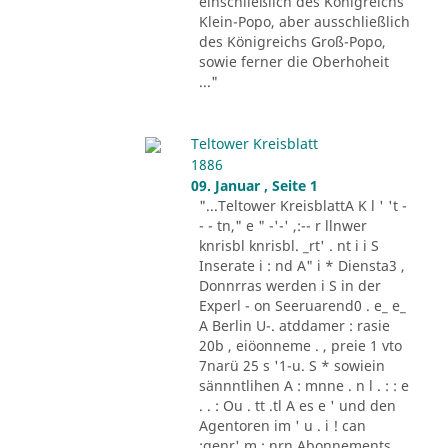
einschließlich des Königreichs
Klein-Popo, aber ausschließlich
des Königreichs Groß-Popo,
sowie ferner die Oberhoheit
..."
Teltower Kreisblatt
1886
09. Januar , Seite 1
"...Teltower KreisblattA K l ' 't -
- - tn," e " -'-' ,:-- r llnwer
knrisbl knrisbl. _rt' . nt i i S
Inserate i : nd A" i * Diensta3 ,
Donnrras werden i S in der
Experl - on Seeruarend0 . e_ e_
A Berlin U-. atddamer : rasie
20b , eiöonneme . , preie 1 vto
7narü 25 s '1-u. S * sowiein
sännntlihen A : mnne . n l . : : e
. . : Ou . tt .tl A es e ' und den
Agentoren im ' u . i ! can
:genr' m : nrn Abonnements