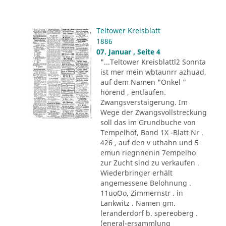
Teltower Kreisblatt
1886
07. Januar , Seite 4
"...Teltower Kreisblattl2 Sonnta
ist mer mein wbtaunrr azhuad,
auf dem Namen "Onkel "
hörend , entlaufen.
Zwangsverstaigerung. Im
Wege der Zwangsvollstreckung
soll das im Grundbuche von
Tempelhof, Band 1X -Blatt Nr .
426 , auf den v uthahn und 5
emun riegnnenin 7empelho
zur Zucht sind zu verkaufen .
Wiederbringer erhält
angemessene Belohnung .
11uoOo, Zimmernstr . in
Lankwitz . Namen gm.
leranderdorf b. spereoberg .
(eneral-ersammlung