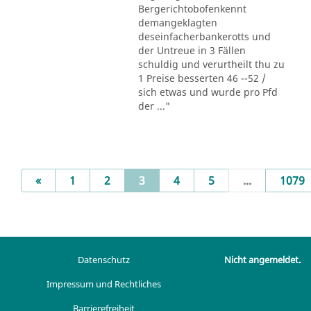
Bergerichtobofenkennt
demangeklagten
deseinfacherbankerotts und
der Untreue in 3 Fällen
schuldig und verurtheilt thu zu
1 Preise besserten 46 --52 /
sich etwas und wurde pro Pfd
der ..."
Previous
(current)
«
1
2
3
4
5
...
1079
Datenschutz
Nicht angemeldet.
Impressum und Rechtliches
Barrierefreiheit