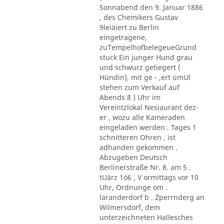
Sonnabend den 9. Januar 1886
, des Chemikers Gustav
9leiäiert zu Berlin
eingetragene,
zuTempelhofbelegeueGrund
stuck Ein junger Hund grau
und schwurz getiegert (
Hündin), mit ge - ,ert ümUl
stehen zum Verkauf auf
Abends 8 ) Uhr im
Vereintzlokal Nesiaurant dez-
er , wozu alle Kameraden
eingeladen werden . Tages 1
schnitteren Ohren , ist
adhanden gekommen .
Abzugeben Deutsch
Berlinerstraße Nr. 8. am 5 .
tUärz 1ö6 , V ormittags vor 10
Uhr, Ordnunge om .
laranderdorf b . Zperrnderg an
Wilmersdorf, dem
unterzeichneten Hallesches