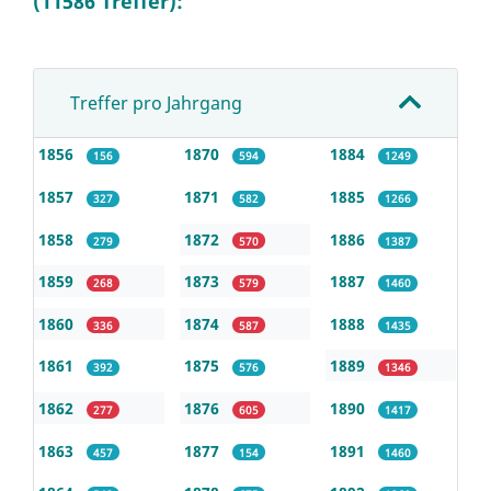
(11586 Treffer):
Treffer pro Jahrgang
1856
1870
1884
156
594
1249
1857
1871
1885
327
582
1266
1858
1872
1886
279
570
1387
1859
1873
1887
268
579
1460
1860
1874
1888
336
587
1435
1861
1875
1889
392
576
1346
1862
1876
1890
277
605
1417
1863
1877
1891
457
154
1460