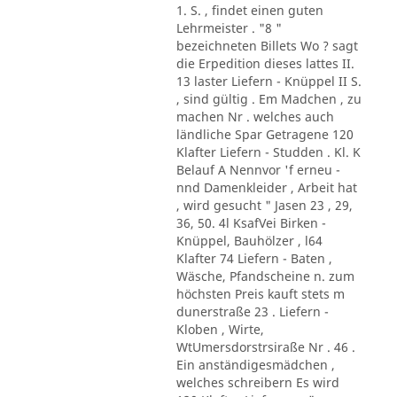
1. S. , findet einen guten
Lehrmeister . "8 "
bezeichneten Billets Wo ? sagt
die Erpedition dieses lattes II.
13 laster Liefern - Knüppel II S.
, sind gültig . Em Madchen , zu
machen Nr . welches auch
ländliche Spar Getragene 120
Klafter Liefern - Studden . Kl. K
Belauf A Nennvor 'f erneu -
nnd Damenkleider , Arbeit hat
, wird gesucht " Jasen 23 , 29,
36, 50. 4l KsafVei Birken -
Knüppel, Bauhölzer , l64
Klafter 74 Liefern - Baten ,
Wäsche, Pfandscheine n. zum
höchsten Preis kauft stets m
dunerstraße 23 . Liefern -
Kloben , Wirte,
WtUmersdorstrsiraße Nr . 46 .
Ein anständigesmädchen ,
welches schreibern Es wird