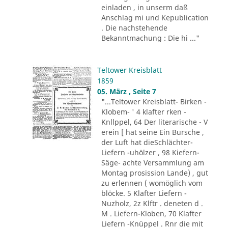
einladen , in unserm daß
Anschlag mi und Kepublication
. Die nachstehende
Bekanntmachung : Die hi ..."
Teltower Kreisblatt
1859
05. März , Seite 7
"...Teltower Kreisblatt- Birken -
Klobem- ' 4 klafter rken -
Knllppel, 64 Der literarische - V
erein [ hat seine Ein Bursche ,
der Luft hat dieSchlächter-
Liefern -uhölzer , 98 Kiefern-
Säge- achte Versammlung am
Montag prosission Lande) , gut
zu erlennen ( womöglich vom
blöcke. 5 Klafter Liefern -
Nuzholz, 2z Klftr . deneten d .
M . Liefern-Kloben, 70 Klafter
Liefern -Knüppel . Rnr die mit