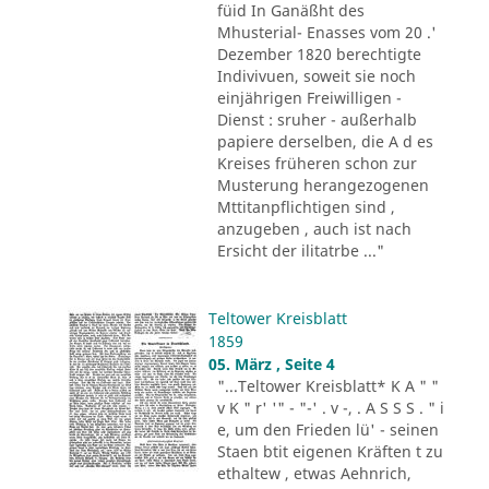
füid In Ganäßht des
Mhusterial- Enasses vom 20 .'
Dezember 1820 berechtigte
Indivivuen, soweit sie noch
einjährigen Freiwilligen -
Dienst : sruher - außerhalb
papiere derselben, die A d es
Kreises früheren schon zur
Musterung herangezogenen
Mttitanpflichtigen sind ,
anzugeben , auch ist nach
Ersicht der ilitatrbe ..."
Teltower Kreisblatt
1859
05. März , Seite 4
"...Teltower Kreisblatt* K A " "
v K " r' '" - "-' . v -, . A S S S . " i
e, um den Frieden lü' - seinen
Staen btit eigenen Kräften t zu
ethaltew , etwas Aehnrich,