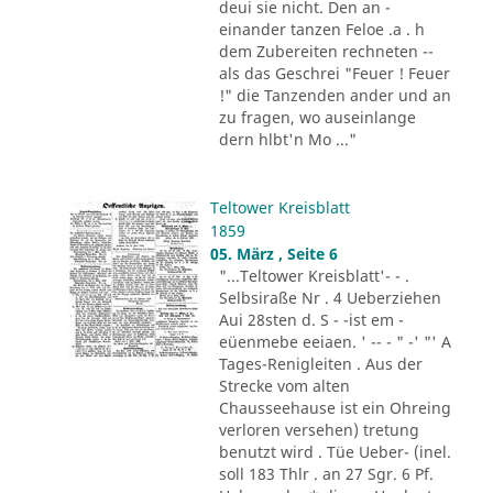
deui sie nicht. Den an -
einander tanzen Feloe .a . h
dem Zubereiten rechneten --
als das Geschrei "Feuer ! Feuer
!" die Tanzenden ander und an
zu fragen, wo auseinlange
dern hlbt'n Mo ..."
Teltower Kreisblatt
1859
05. März , Seite 6
"...Teltower Kreisblatt'- - .
Selbsiraße Nr . 4 Ueberziehen
Aui 28sten d. S - -ist em -
eüenmebe eeiaen. ' -- - " -' "' A
Tages-Renigleiten . Aus der
Strecke vom alten
Chausseehause ist ein Ohreing
verloren versehen) tretung
benutzt wird . Tüe Ueber- (inel.
soll 183 Thlr . an 27 Sgr. 6 Pf.