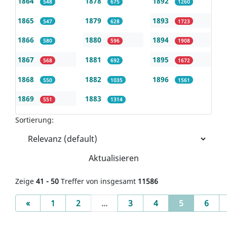
1864
1878
1892
548
675
1260
1865
1879
1893
547
628
1723
1866
1880
1894
580
596
1908
1867
1881
1895
568
692
1672
1868
1882
1896
550
1035
1561
1869
1883
551
1314
Sortierung:
Aktualisieren
Zeige
41 - 50
Treffer von insgesamt
11586
Previous
(current)
«
1
2
...
3
4
5
6