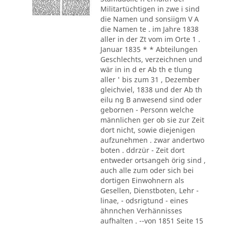
Militartüchtigen in zwe i sind
die Namen und sonsiigm V A
die Namen te . im Jahre 1838
aller in der Zt vom im Orte 1 .
Januar 1835 * * Abteilungen
Geschlechts, verzeichnen und
wär in in d er Ab th e tlung
aller ' bis zum 31 , Dezember
gleichviel, 1838 und der Ab th
eilu ng B anwesend sind oder
gebornen - Personn welche
männlichen ger ob sie zur Zeit
dort nicht, sowie diejenigen
aufzunehmen . zwar andertwo
boten . ddrzür - Zeit dort
entweder ortsangeh örig sind ,
auch alle zum oder sich bei
dortigen Einwohnern als
Gesellen, Dienstboten, Lehr -
linae, - odsrigtund - eines
ähnnchen Verhännisses
aufhalten . --von 1851 Seite 15