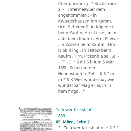
Charü;nrnbnrg ' ' Knchstraöe
2. - ' Infermeiwßer dem
angenommien : - in
KWusterhausen bm Karsm.
Hrn. S rheder S' in Köpenick
beim Kaufm. Hrn. Liese , m in
alde beim Kaufm . Hrn. Pl ew e
, in Zossen beim Kaufm . Hrn .
N ob il ing , in Teltow beim
Kaufm . Hrn. Pickenb a se . .el -
-. "' - S * S K t S h ium 5 Mär
185l . Schon zu der
Hohenstaufen .Zefr . K S " m-
m * S K Wiet wnüderbay wie
wunderbar Mag er auch in
hem fings ..."
Teltower Kreisblatt
1859
05. März , Seite 2
"...Teltower Kreisblattm * 2 S "