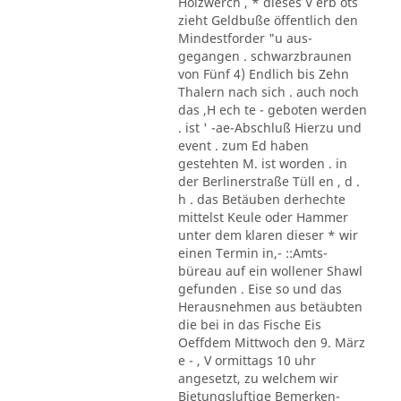
Holzwerch , * dieses V erb ots
zieht Geldbuße öffentlich den
Mindestforder "u aus-
gegangen . schwarzbraunen
von Fünf 4) Endlich bis Zehn
Thalern nach sich . auch noch
das ,H ech te - geboten werden
. ist ' -ae-Abschluß Hierzu und
event . zum Ed haben
gestehten M. ist worden . in
der Berlinerstraße Tüll en , d .
h . das Betäuben derhechte
mittelst Keule oder Hammer
unter dem klaren dieser * wir
einen Termin in,- ::Amts-
büreau auf ein wollener Shawl
gefunden . Eise so und das
Herausnehmen aus betäubten
die bei in das Fische Eis
Oeffdem Mittwoch den 9. März
e - , V ormittags 10 uhr
angesetzt, zu welchem wir
Bietungsluftige Bemerken-