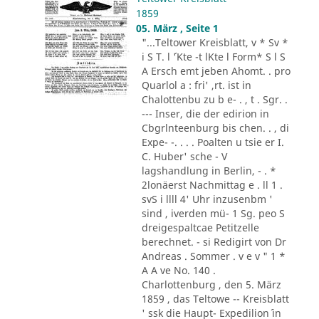
1859
05. März , Seite 1
"...Teltower Kreisblatt, v * Sv *
i S T. l ´'Kte -t lKte l Form* S l S
A Ersch emt jeben Ahomt. . pro
Quarlol a : fri' ,rt. ist in
Chalottenbu zu b e- . , t . Sgr. .
--- Inser, die der edirion in
Cbgrlnteenburg bis chen. . , di
Expe- -. . . . Poalten u tsie er I.
C. Huber' sche - V
lagshandlung in Berlin, - . *
2lonäerst Nachmittag e . ll 1 .
svS i llll 4' Uhr inzusenbm '
sind , iverden mü- 1 Sg. peo S
dreigespaltcae Petitzelle
berechnet. - si Redigirt von Dr
Andreas . Sommer . v e v " 1 *
A A ve No. 140 .
Charlottenburg , den 5. März
1859 , das Teltowe -- Kreisblatt
' ssk die Haupt- Expedilion´ in