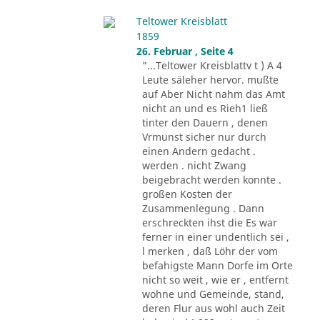
Teltower Kreisblatt
1859
26. Februar , Seite 4
"...Teltower Kreisblattv t ) A 4
Leute säleher hervor. mußte
auf Aber Nicht nahm das Amt
nicht an und es Rieh1 ließ
tinter den Dauern , denen
Vrmunst sicher nur durch
einen Andern gedacht .
werden . nicht Zwang
beigebracht werden konnte .
großen Kosten der
Zusammenlegung . Dann
erschreckten ihst die Es war
ferner in einer undentlich sei ,
l merken , daß Löhr der vom
befahigste Mann Dorfe im Orte
nicht so weit , wie er , entfernt
wohne und Gemeinde, stand,
deren Flur aus wohl auch Zeit