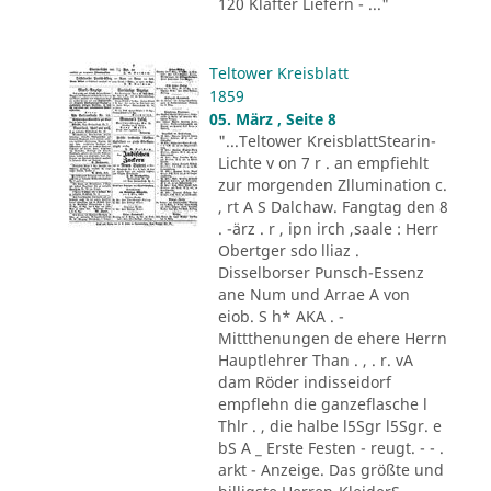
120 Klafter Liefern - ..."
Teltower Kreisblatt
1859
05. März , Seite 8
"...Teltower KreisblattStearin-
Lichte v on 7 r . an empfiehlt
zur morgenden Zllumination c.
, rt A S Dalchaw. Fangtag den 8
. -ärz . r , ipn irch ,saale : Herr
Obertger sdo lliaz .
Disselborser Punsch-Essenz
ane Num und Arrae A von
eiob. S h* AKA . -
Mittthenungen de ehere Herrn
Hauptlehrer Than . , . r. vA
dam Röder indisseidorf
empflehn die ganzeflasche l
Thlr . , die halbe l5Sgr l5Sgr. e
bS A _ Erste Festen - reugt. - - .
arkt - Anzeige. Das größte und