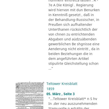
nunmehr eintretca lassen . A -
7e A Die Königl . Regierung
wird hiervon mit dun Benurken
in Kenntniß gesetzt , daß in
der Behandlung-Russischer, in
Preußen sich aufhaltender
Unterthanen rücksichtlich der
von chnen zu entrichtenden
Abgaben und aüdzuäbenden
gewerblichen Be shgnisse eine
Aenderung nicht eintritt , da in
beiden Beziehungxn die in
dem angeführten Artikel
stipulirte Gleichstellung schon
..."
Teltower Kreisblatt
1859
05. März , Seite 3
"...Teltower Kreisblatt* n S hv
In .der neu auszunehmenden
Stamuaolle n erhältn der