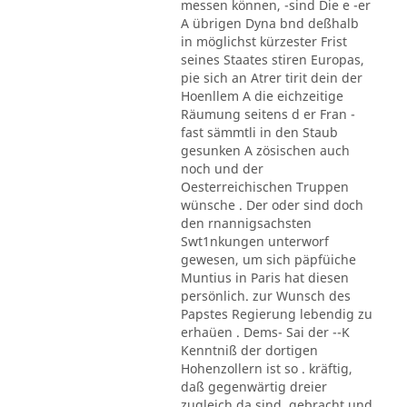
messen können, -sind Die e -er
A übrigen Dyna bnd deßhalb
in möglichst kürzester Frist
seines Staates stiren Europas,
pie sich an Atrer tirit dein der
Hoenllem A die eichzeitige
Räumung seitens d er Fran -
fast sämmtli in den Staub
gesunken A zösischen auch
noch und der
Oesterreichischen Truppen
wünsche . Der oder sind doch
den rnannigsachsten
Swt1nkungen unterworf
gewesen, um sich päpfüiche
Muntius in Paris hat diesen
persönlich. zur Wunsch des
Papstes Regierung lebendig zu
erhaüen . Dems- Sai der --K
Kenntniß der dortigen
Hohenzollern ist so . kräftig,
daß gegenwärtig dreier
zugleich da sind, gebracht und