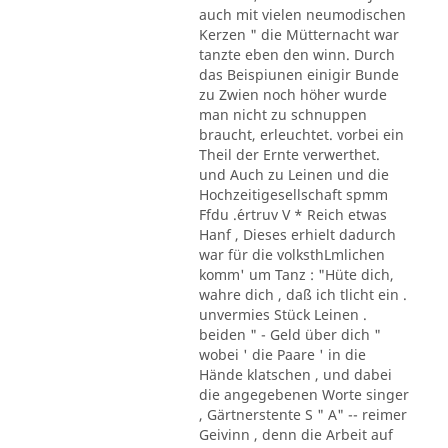
auch mit vielen neumodischen
Kerzen " die Mütternacht war
tanzte eben den winn. Durch
das Beispiunen einigir Bunde
zu Zwien noch höher wurde
man nicht zu schnuppen
braucht, erleuchtet. vorbei ein
Theil der Ernte verwerthet.
und Auch zu Leinen und die
Hochzeitigesellschaft spmm
Ffdu .´ertruv V * Reich etwas
Hanf , Dieses erhielt dadurch
war für die volksthLmlichen
komm' um Tanz : "Hüte dich,
wahre dich , daß ich tlicht ein .
unvermies Stück Leinen .
beiden " - Geld über dich "
wobei ' die Paare ' in die
Hände klatschen , und dabei
die angegebenen Worte singer
, Gärtnerstente S " A" -- reimer
Geivinn , denn die Arbeit auf