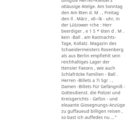
billigste Herren-KleiderS
otläusige Atelge. Am Sonntag
den Am 8ten d. M . , Freitag
den ll . März , v0--lk - uhr, in
der Lützower rche : Herr
beerdiger , e 1 S * 6ten d . M .
kein -Ball . am Rastnachts-
Tage, Kollatz. Magazin des
Schaeidermeisters Rosenberg
als aus Berlin empfiehlt sein
reichhaltiges Lager der
ttensier Faeons , wie auch
Schlafröcke Familien - Ball .
Herren -Billets a 7i Sgr . ,
Damen -Billets Für Gefängniß -
Gottesdienst. die Polizei und
Kreisgerichts - Gefün - und
eleaante Giosegnungs-Anzüge
zu guffaueud billigen reisen ,
so bast ich auffedes nu ..."