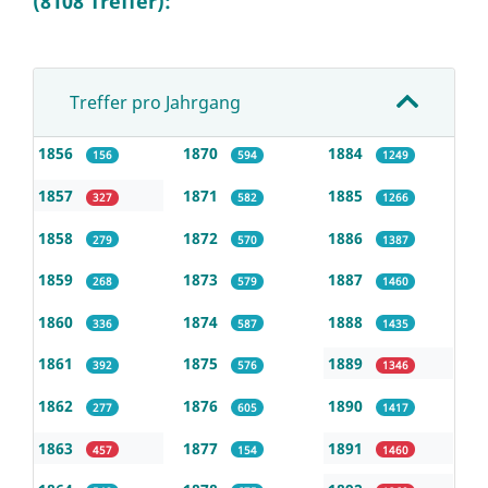
(8108 Treffer):
Treffer pro Jahrgang
1856
1870
1884
156
594
1249
1857
1871
1885
327
582
1266
1858
1872
1886
279
570
1387
1859
1873
1887
268
579
1460
1860
1874
1888
336
587
1435
1861
1875
1889
392
576
1346
1862
1876
1890
277
605
1417
1863
1877
1891
457
154
1460