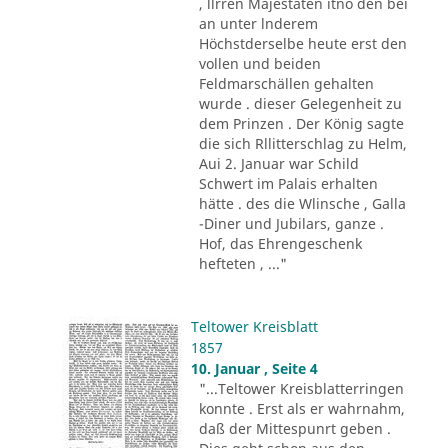
, llrren Majestäten itno den bei
an unter lnderem
Höchstderselbe heute erst den
vollen und beiden
Feldmarschällen gehalten
wurde . dieser Gelegenheit zu
dem Prinzen . Der König sagte
die sich Rllitterschlag zu Helm,
Aui 2. Januar war Schild
Schwert im Palais erhalten
hätte . des die Wlinsche , Galla
-Diner und Jubilars, ganze .
Hof, das Ehrengeschenk
hefteten , ..."
Teltower Kreisblatt
1857
10. Januar , Seite 4
"...Teltower Kreisblatterringen
konnte . Erst als er wahrnahm,
daß der Mittespunrt geben .