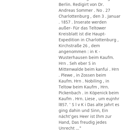
Berlin. Redigirt von Dr.
Andreas Sommer . No . 27
Charlottenburg , den 3 . Januar
. 1857 . Inserate werden
außer- Für das Teltower
Kreisblatt ist die Haupt-
Expedition in Charlottenburg ,
Kirchstraße 26 , dem
angenommen : in K -
Wusterhausen beim Kaufm.
Hrn . Seh eber S in
Mittenwalde beim kanfui . Hrn
. Plewe , in Zossen beim
Kaufm. Hrn . Nobiling , in
Teltow beim Kaufm , Hrn.
Pickenbach . in Köpenick beim
Kaufm . Hrn. Liese , um eujnhr
l857. ' S l v K i Das alte Jahrt es
ging dahin und Sinn, Ein
nächt'ges Heer ist Ihm zur
Hand, Das freudig jedes
Unrecht ..."