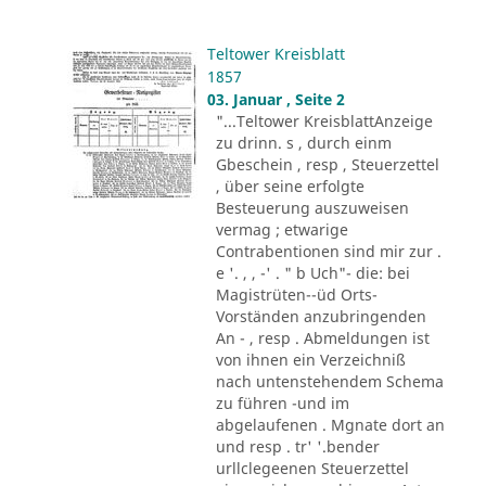
Teltower Kreisblatt
1857
03. Januar , Seite 2
"...Teltower KreisblattAnzeige
zu drinn. s , durch einm
Gbeschein , resp , Steuerzettel
, über seine erfolgte
Besteuerung auszuweisen
vermag ; etwarige
Contrabentionen sind mir zur .
e '. , , -' . " b Uch"- die: bei
Magistrüten--üd Orts-
Vorständen anzubringenden
An - , resp . Abmeldungen ist
von ihnen ein Verzeichniß
nach untenstehendem Schema
zu führen -und im
abgelaufenen . Mgnate dort an
und resp . tr' '.bender
urllclegeenen Steuerzettel