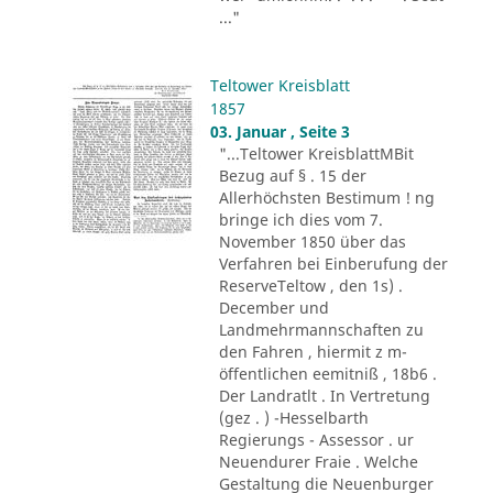
..."
Teltower Kreisblatt
1857
03. Januar , Seite 3
"...Teltower KreisblattMBit
Bezug auf § . 15 der
Allerhöchsten Bestimum ! ng
bringe ich dies vom 7.
November 1850 über das
Verfahren bei Einberufung der
ReserveTeltow , den 1s) .
December und
Landmehrmannschaften zu
den Fahren , hiermit z m-
öffentlichen eemitniß , 18b6 .
Der Landratlt . In Vertretung
(gez . ) -Hesselbarth
Regierungs - Assessor . ur
Neuendurer Fraie . Welche
Gestaltung die Neuenburger