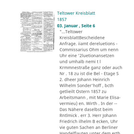
Teltower Kreisblatt
1857
03. Januar , Seite 6
"...Teltower
KreisblattBescheidene
Anfrage. iiamt dereluetions -
Commissarius Ohm um nenn
Uhr eine '2luetionansetzen
und umhalb nemi t l
Krmmnestraße ganz oder auch
Nr . 18 zu ist die Bel - Etage S
2. dheer Johann Heinrich
Wilhelm Sonder'hoff , bcth
getlieilt Ostern 1857 zu
Arbeitsmann , mit Marie Elisa-
vermieu) en. Wirth . In der --
Das Nähere daselbst beim
Rntlmick . err 3. Herr Johann
Friedrich ilhelm B ecken, Uhr
vie guten Sachen an Berliner
Handelflauten unter dem erth