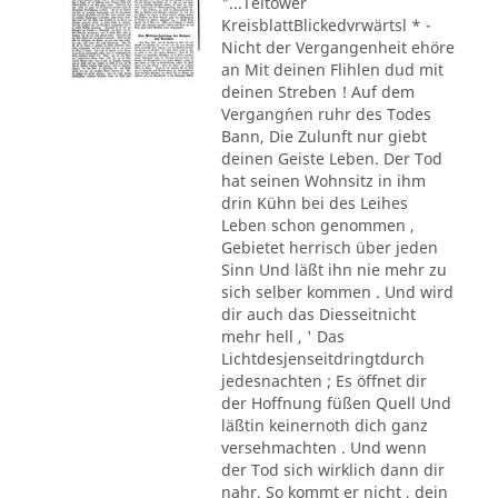
"...Teltower
KreisblattBlickedvrwärtsl * -
Nicht der Vergangenheit ehöre
an Mit deinen Flihlen dud mit
deinen Streben ! Auf dem
Vergang´nen ruhr des Todes
Bann, Die Zulunft nur giebt
deinen Geiste Leben. Der Tod
hat seinen Wohnsitz in ihm
drin Kühn bei des Leihes
Leben schon genommen ,
Gebietet herrisch über jeden
Sinn Und läßt ihn nie mehr zu
sich selber kommen . Und wird
dir auch das Diesseitnicht
mehr hell , ' Das
Lichtdesjenseitdringtdurch
jedesnachten ; Es öffnet dir
der Hoffnung füßen Quell Und
läßtin keinernoth dich ganz
versehmachten . Und wenn
der Tod sich wirklich dann dir
nahr, So kommt er nicht , dein