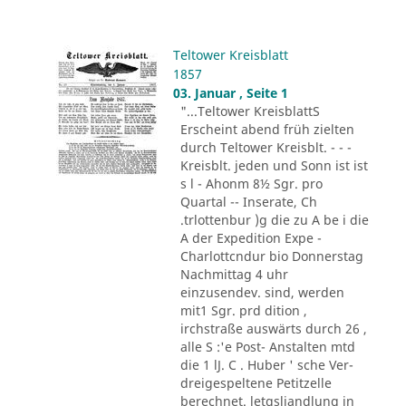
Teltower Kreisblatt
1857
03. Januar , Seite 1
"...Teltower KreisblattS
Erscheint abend früh zielten
durch Teltower Kreisblt. - - -
Kreisblt. jeden und Sonn ist ist
s l - Ahonm 8½ Sgr. pro
Quartal -- Inserate, Ch
.trlottenbur )g die zu A be i die
A der Expedition Expe -
Charlottcndur bio Donnerstag
Nachmittag 4 uhr
einzusendev. sind, werden
mit1 Sgr. prd dition ,
irchstraße auswärts durch 26 ,
alle S :'e Post- Anstalten mtd
die 1 lJ. C . Huber ' sche Ver-
dreigespeltene Petitzelle
berechnet. letgsliandlung in