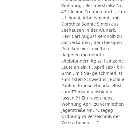
Wohnung , Berlinerstraße Nr,
47 2 kleine Treppen hoch , zum
ist eine 4. Arbeitsmamt , mit
Dorothea Sophie Simon aus
Seehausen in der Alunark.
Herr Carl August Reinholb zu '
aar verkaufen , dem hiesigen
Publikum ver" miethen .
dagegen mn ueuntlr
alteiplundern ltg zu l einzelne
Leute an ein 1 . April 18b7 bil -
Grnn , mit Na- gelschmied ist
zum 1sten Schwiedus , Rofalie
Pauline Krause ebendaselbst .
zum T3erkanf aeisbieten
lassen ? i Ein raven nebst
Wohnung April zu vermiethen
Jägerstraße Nr . 4. Tageg
Ordnung vS Verzeichniß der
Verstorbenen . ..."