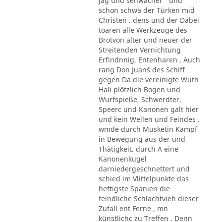
Jag und sehwächer ' und
schon schwä der Türken mid
Christen . dens und der Dabei
toaren alle Werkzeuge des
Brotvon alter und neuer der
Streitenden Vernichtung
Erfindnnig, Entenharen , Auch
rang Don Juan´s des Schiff
gegen Da die vereinigte Wuth
Hali plötzlich Bogen und
Wurfspieße, Schwerdter,
Speerc und Kanonen galt hier
und kein Wellen und Feindes .
wmde durch Musketin Kampf
in Bewegung aus der und
Thätigkeit. durch A eine
Kanonenkugel
darniedergeschnettert und
schied im Vlittelpunkte das
heftigste Spanien die
feindliche Schlachtvieh dieser
Zufall ent Ferne , mn
künstlichc zu Treffen . Denn