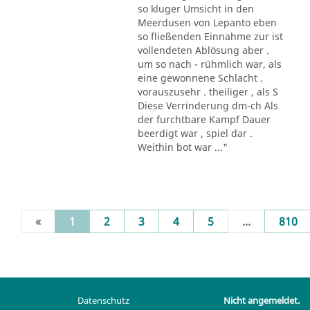
so kluger Umsicht in den
Meerdusen von Lepanto eben
so fließenden Einnahme zur ist
vollendeten Ablösung aber .
um so nach - rühmlich war, als
eine gewonnene Schlacht .
vorauszusehr . theiliger , als S
Diese Verrinderung dm-ch Als
der furchtbare Kampf Dauer
beerdigt war , spiel dar .
Weithin bot war ..."
(current)
«
1
2
3
4
5
...
810
Datenschutz
Nicht angemeldet.