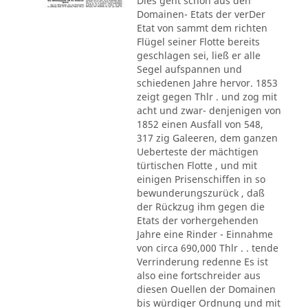
Dies geht schon aus den
Domainen- Etats der verDer
Etat von sammt dem richten
Flügel seiner Flotte bereits
geschlagen sei, ließ er alle
Segel aufspannen und
schiedenen Jahre hervor. 1853
zeigt gegen Thlr . und zog mit
acht und zwar- denjenigen von
1852 einen Ausfall von 548,
317 zig Galeeren, dem ganzen
Ueberteste der mächtigen
türtischen Flotte , und mit
einigen Prisenschiffen in so
bewunderungszurück , daß
der Rückzug ihm gegen die
Etats der vorhergehenden
Jahre eine Rinder - Einnahme
von circa 690,000 Thlr . . tende
Verrinderung redenne Es ist
also eine fortschreider aus
diesen Ouellen der Domainen
bis würdiger Ordnung und mit