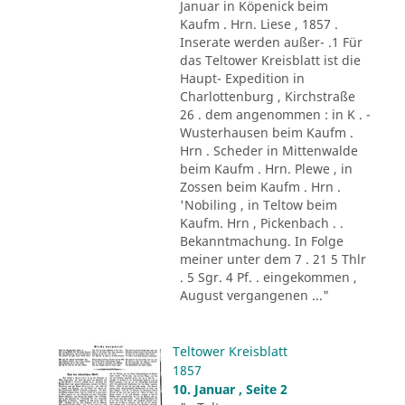
Januar in Köpenick beim
Kaufm . Hrn. Liese , 1857 .
Inserate werden außer- .1 Für
das Teltower Kreisblatt ist die
Haupt- Expedition in
Charlottenburg , Kirchstraße
26 . dem angenommen : in K . -
Wusterhausen beim Kaufm .
Hrn . Scheder in Mittenwalde
beim Kaufm . Hrn. Plewe , in
Zossen beim Kaufm . Hrn .
'Nobiling , in Teltow beim
Kaufm. Hrn , Pickenbach . .
Bekanntmachung. In Folge
meiner unter dem 7 . 21 5 Thlr
. 5 Sgr. 4 Pf. . eingekommen ,
August vergangenen ..."
Teltower Kreisblatt
1857
10. Januar , Seite 2