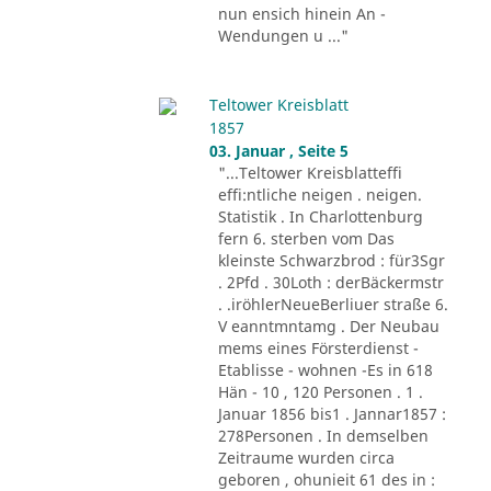
nun ensich hinein An -
Wendungen u ..."
Teltower Kreisblatt
1857
03. Januar , Seite 5
"...Teltower Kreisblatteffi
effi:ntliche neigen . neigen.
Statistik . In Charlottenburg
fern 6. sterben vom Das
kleinste Schwarzbrod : für3Sgr
. 2Pfd . 30Loth : derBäckermstr
. .iröhlerNeueBerliuer straße 6.
V eanntmntamg . Der Neubau
mems eines Försterdienst -
Etablisse - wohnen -Es in 618
Hän - 10 , 120 Personen . 1 .
Januar 1856 bis1 . Jannar1857 :
278Personen . In demselben
Zeitraume wurden circa
geboren , ohunieit 61 des in :