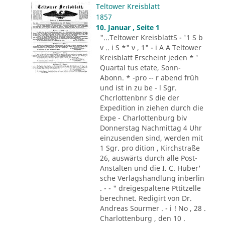
Teltower Kreisblatt
1857
10. Januar , Seite 1
"...Teltower KreisblattS - '1 S b
v .. i S *" v , 1" - i A A Teltower
Kreisblatt Erscheint jeden * '
Quartal tus etate, Sonn-
Abonn. * -pro -- r abend früh
und ist in zu be - l Sgr.
Chcrlottenbnr S die der
Expedition in ziehen durch die
Expe - Charlottenburg biv
Donnerstag Nachmittag 4 Uhr
einzusenden sind, werden mit
1 Sgr. pro dition , Kirchstraße
26, auswärts durch alle Post-
Anstalten und die I. C. Huber'
sche Verlagshandlung inberlin
. - - " dreigespaltene Pttitzelle
berechnet. Redigirt von Dr.
Andreas Sourmer . - i ! No , 28 .
Charlottenburg , den 10 .