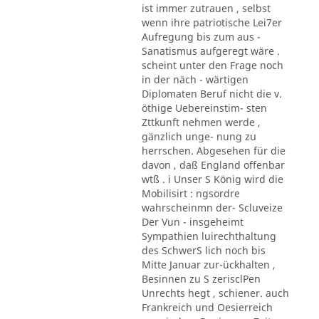
ist immer zutrauen , selbst
wenn ihre patriotische Lei7er
Aufregung bis zum aus -
Sanatismus aufgeregt wäre .
scheint unter den Frage noch
in der näch - wärtigen
Diplomaten Beruf nicht die v.
öthige Uebereinstim- sten
Zttkunft nehmen werde ,
gänzlich unge- nung zu
herrschen. Abgesehen für die
davon , daß England offenbar
wtß . i Unser S König wird die
Mobilisirt : ngsordre
wahrscheinmn der- Scluveize
Der Vun - insgeheimt
Sympathien luirechthaltung
des SchwerS lich noch bis
Mitte Januar zur-ückhalten ,
Besinnen zu S zerisclPen
Unrechts hegt , schiener. auch
Frankreich und Oesierreich