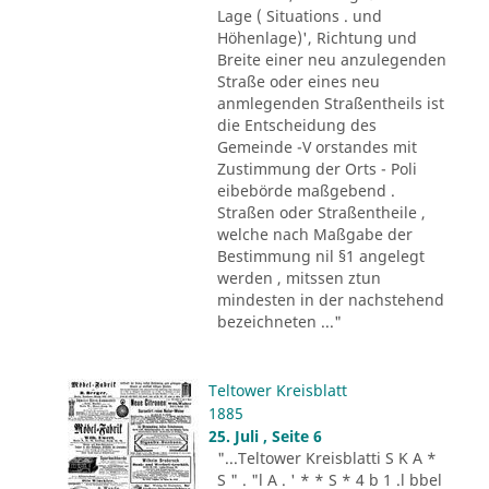
Lage ( Situations . und
Höhenlage)', Richtung und
Breite einer neu anzulegenden
Straße oder eines neu
anmlegenden Straßentheils ist
die Entscheidung des
Gemeinde -V orstandes mit
Zustimmung der Orts - Poli
eibebörde maßgebend .
Straßen oder Straßentheile ,
welche nach Maßgabe der
Bestimmung nil §1 angelegt
werden , mitssen ztun
mindesten in der nachstehend
bezeichneten ..."
Teltower Kreisblatt
1885
25. Juli , Seite 6
"...Teltower Kreisblatti S K A *
S " . "l A . ' * * S * 4 b 1 .l bbel