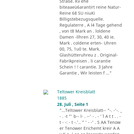
Straße. Kv ehe
biteaaeü6arantirt reine Natur-
Reine 68 SU niuKi
Billigstebezugsquelle.
Regulaterre , A l4 Tage gehend
, von t8 Mark an . loldene
Damen -llhren 27, 30, 40 ie.
Mark . coldene erten- Uhren
00, 75, 1u0 te. Mark.
Glashütteruhreu z . Original-
Fabrikpreisen . li carantie
Schein ! ! carantie. 3 Jahre
Garantie , Wir leisten f ..."
Teltower Kreisblatt
1885
28. Juli , Seite 1
"...Teltower Kreisblatt-- "-. -'-. _
- . -t "' b-- l- . --' - . - '´ l A t t . . -
t - -: - t -.'.. " ' - -' . S AA Tenow
er Tenower Erichemt kreir A A