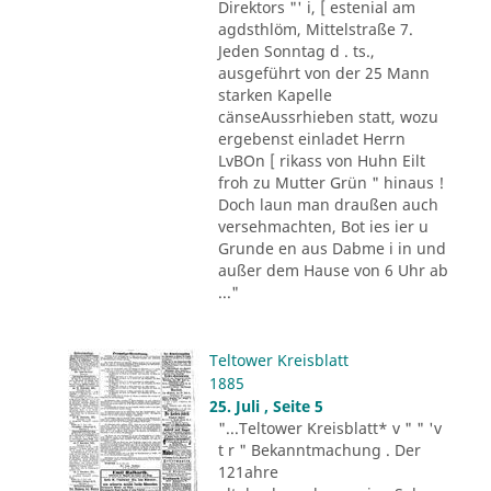
Direktors "' i, [ estenial am
agdsthlöm, Mittelstraße 7.
Jeden Sonntag d . ts.,
ausgeführt von der 25 Mann
starken Kapelle
cänseAussrhieben statt, wozu
ergebenst einladet Herrn
LvBOn [ rikass von Huhn Eilt
froh zu Mutter Grün " hinaus !
Doch laun man draußen auch
versehmachten, Bot ies ier u
Grunde en aus Dabme i in und
außer dem Hause von 6 Uhr ab
..."
Teltower Kreisblatt
1885
25. Juli , Seite 5
"...Teltower Kreisblatt* v " " 'v
t r " Bekanntmachung . Der
121ahre