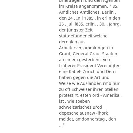
Briefträgern und den Agenten
im Kreise angenommen. " 85.
Amtliches Amtliches. Berlin ,
den 24 . Inli 1885 . in erlin den
25 . Juli l885. erlin. . 30. . Jahrg.
der jüngster Zeit
stattgefundeneii welche
dernalen aus
Arbeiterversammlungen in
Graut, General Graut Staaten
an einem gesterben . von
früherer Präsident Vereinigten
eine Kabel- Zürich und Dern
haben gegen die Art und
Weise wie Ausländer, rmb nur
zu oft Schweizer ihren Stellen
protestirt, esten ord - Amerika ,
ist , wie soeben
schweizarisches Brod
depesche ausnew -ihork
meldet, amdonnerstag , den
..."