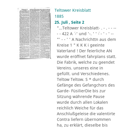
Teltower Kreisblatt
1885
25. Juli , Seite 2
"...Teltower Kreisblatt- . - . - - --
- - 422 A ´ -' und '-. ' ' ´- - ' - ' --
"' - - ' ' A Nachrichttn aus dem
Kreise 1 " K K K i geeinte
Vaterland ! Der feierliche AN
wurde eröffnet fahrplans statt.
Die Fabrik, welche zu geendet
Vereins. unseres eine in
gefüllt. und Verschiedenes.
Teltow Teltow. S * durch
Gefänge des Gefangchors des
Garde- FüsilierDie bis zur
Sitzung währende Pause
wurde durch allen Lokalen
reichlich Weiche für das
Anschlußgeleise die valentirte
Contra liefern übernommen
ha, zu erklärt, dieselbe bis