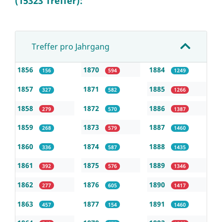
(15323 Treffer):
Treffer pro Jahrgang
1856
1870
1884
156
594
1249
1857
1871
1885
327
582
1266
1858
1872
1886
279
570
1387
1859
1873
1887
268
579
1460
1860
1874
1888
336
587
1435
1861
1875
1889
392
576
1346
1862
1876
1890
277
605
1417
1863
1877
1891
457
154
1460