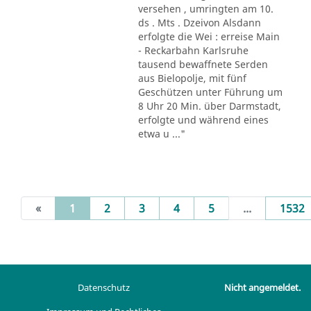
versehen , umringten am 10.
ds . Mts . Dzeivon Alsdann
erfolgte die Wei : erreise Main
- Reckarbahn Karlsruhe
tausend bewaffnete Serden
aus Bielopolje, mit fünf
Geschützen unter Führung um
8 Uhr 20 Min. über Darmstadt,
erfolgte und während eines
etwa u ..."
(current)
«
1
2
3
4
5
...
1532
Datenschutz
Nicht angemeldet.