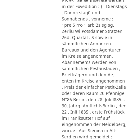
v K e-.' ae ae Inserate werden
in der Exvedition : ) ' Dienstags
, Donnrrstag0 und
Sonnabends . vonneme :
1prei5 rro 1 arb 2s sg sg.
Zerliu Wi Potsdamer Stratzen
26d. Quartal . S sowie in
sämmtlichen Annoncen-
Bureaux und den Agenturen
im Kreise angenommen.
Abannemems werden von
sämmtlichen Pestausladen ,
Briefträgern und den Ae.
enten im Kreise angenommen
. Preis der einfacher Petit-Zeile
oder deren Raum 20 Pfennige
N°86 Berlin. den 28. Juli l885. .
30. Jahrg. AmtlichtsBerlin , den
22 . Inli 1885 . erste Frühstück
im Franiksutter Hof auf
eingenommen der Neidelberg,
wurde . Aus Sieniea in Alt-
Serdien wird gemeldet :