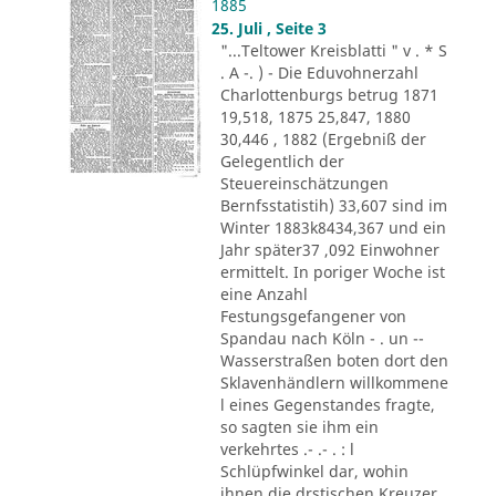
1885
25. Juli , Seite 3
"...Teltower Kreisblatti " v . * S
. A -. ) - Die Eduvohnerzahl
Charlottenburgs betrug 1871
19,518, 1875 25,847, 1880
30,446 , 1882 (Ergebniß der
Gelegentlich der
Steuereinschätzungen
Bernfsstatistih) 33,607 sind im
Winter 1883k8434,367 und ein
Jahr später37 ,092 Einwohner
ermittelt. In poriger Woche ist
eine Anzahl
Festungsgefangener von
Spandau nach Köln - . un --
Wasserstraßen boten dort den
Sklavenhändlern willkommene
l eines Gegenstandes fragte,
so sagten sie ihm ein
verkehrtes .- .- . : l
Schlüpfwinkel dar, wohin
ihnen die drstischen Kreuzer