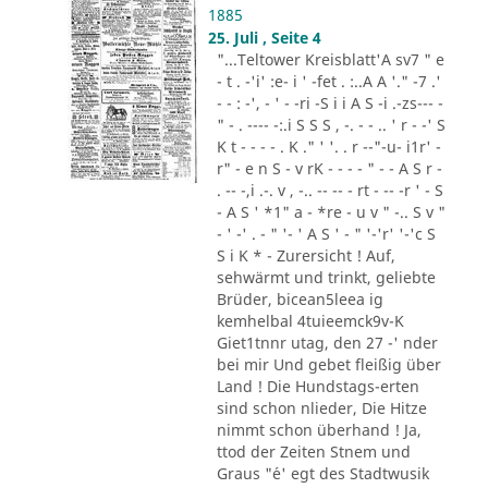
1885
25. Juli , Seite 4
"...Teltower Kreisblatt'A sv7 " e
- t . -'i' :e- i ' -fet . :..A A '." -7 .'
- - : -', - ' - -ri -S i i A S -i .-zs--- -
" - . ---- -:.i S S S , -. - - .. ' r - -' S
K t - - - - . K ." ' '. . r --"-u- i1r' -
r" - e n S - v rK - - - - " - - A S r -
. -- -,i .-. v , -.. -- -- - rt - -- -r ' - S
- A S ' *1" a - *re - u v " -.. S v "
- ' -' . - " '- ' A S ' - " '-'r' '-'c S
S i K * - Zurersicht ! Auf,
sehwärmt und trinkt, geliebte
Brüder, bicean5leea ig
kemhelbal 4tuieemck9v-K
Giet1tnnr utag, den 27 -' nder
bei mir Und gebet fleißig über
Land ! Die Hundstags-erten
sind schon nlieder, Die Hitze
nimmt schon überhand ! Ja,
ttod der Zeiten Stnem und
Graus "´e' egt des Stadtwusik