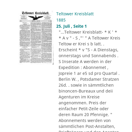
Teltower Kreisblatt
1885
25. Juli , Seite 1
"...Teltower Kreisblatt- * K ' *
* A v " - S ,"' " A Teltower Kreis
Teltow er Krei s b latt. .
Erscheint * v "S - A Dienstags,
onnerstags und Sonnabends .
S Inserate A werden in der
Expedition : Abonnemet ,
Jopreie 1 ar e5 sd pro Quartal .
Berlin W. , Potsdamer Stratzen
26d. . sowie in sämmtlichen
binoncen-Bureaux und deii
Agenturen im Kreise
angenommen. Preis der
einfacher Petit-Zeile oder
deren Raum 20 Pfennige. "
Abonnements werden von
sämmtlichen Post-Anstalten,