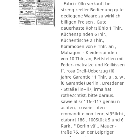
- Fabri r 0lln verkauft bei
streng reeller Bedienung gute
gediegene Waare zu wirklich
billigen Preisen . Gute
dauerhaste Rohrsiühlo 1 Thlr.,
Küchenspinden 6Thlr.,
Küchentische 2 Thlr.,
Kommoben von 6 Thlr. an ,
Mahagoni - Kleiderspinden
von 10 Thlr. an, Bettstellen mit
Feder- matratze und Keilkissen
ff. rosa Drell-Ueberzug (l0
Jahre Garantie 11 Thlr. u . s. w .
l0 Garantie) Berlin , Dresdener
- Straße lln--ll7, irma hat
rotheZchtist, bitte daraus.
sawie allsr 116--117 genau n
achten. ro weier hten -
ommandite oon Lenr. vt9Sllrbi ,
etabnrt 186 . 100Stück 5 und 6
Rark , " Berlin vä'., Mauer -
traße 76, an der Leipriger