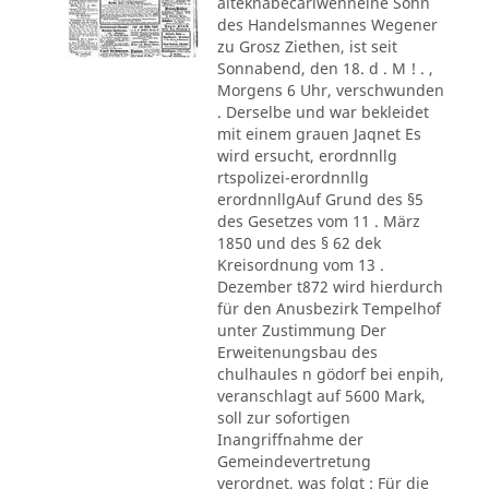
alteknabecarlwenneine Sohn
des Handelsmannes Wegener
zu Grosz Ziethen, ist seit
Sonnabend, den 18. d . M ! . ,
Morgens 6 Uhr, verschwunden
. Derselbe und war bekleidet
mit einem grauen Jaqnet Es
wird ersucht, erordnnllg
rtspolizei-erordnnllg
erordnnllgAuf Grund des §5
des Gesetzes vom 11 . März
1850 und des § 62 dek
Kreisordnung vom 13 .
Dezember t872 wird hierdurch
für den Anusbezirk Tempelhof
unter Zustimmung Der
Erweitenungsbau des
chulhaules n gödorf bei enpih,
veranschlagt auf 5600 Mark,
soll zur sofortigen
Inangriffnahme der
Gemeindevertretung
verordnet, was folgt : Für die