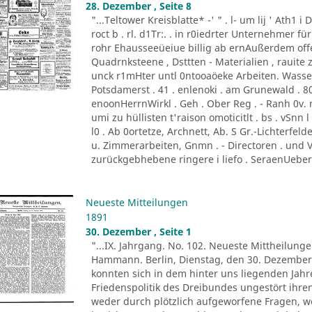
28. Dezember , Seite 8
"...Teltower Kreisblatte* -' " . l- um lij ' Ath1 i Dei
roct b . rl. d1Tr:. . in r0iedrter Unternehmer f
rohr Ehausseeüeiue billig ab ernAußerdem offe
Quadrnksteene , Dsttten - Materialien , rauite 
unck r1mHter untl 0ntooaöeke Arbeiten. Wasserl
Potsdamerst . 41 . enlenoki . am Grunewald . 8
enoonHerrnWirkl . Geh . Ober Reg . - Ranh 0v.
umi zu hüllisten t'raison omoticitlt . bs . vSnn l
l0 . Ab 0ortetze, Archnett, Ab. S Gr.-Lichterfel
u. Zimmerarbeiten, Gnmn . - Directoren . und V o
zurückgebhebene ringere i liefo . SeraenUebe
Neueste Mitteilungen
1891
30. Dezember , Seite 1
"...IX. Jahrgang. No. 102. Neueste Mittheilunge
Hammann. Berlin, Dienstag, den 30. Dezember 
konnten sich in dem hinter uns liegenden Jah
Friedenspolitik des Dreibundes ungestört ihr
weder durch plötzlich aufgeworfene Fragen, we