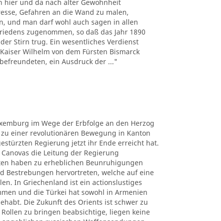
n hier und da nach alter Gewohnheit
esse, Gefahren an die Wand zu malen,
n, und man darf wohl auch sagen in allen
Friedens zugenommen, so daß das Jahr 1890
der Stirn trug. Ein wesentliches Verdienst
ich Kaiser Wilhelm von dem Fürsten Bismarck
befreundeten, ein Ausdruck der ..."
uxemburg im Wege der Erbfolge an den Herzog
s zu einer revolutionären Bewegung in Kanton
stürzten Regierung jetzt ihr Ende erreicht hat.
r Canovas die Leitung der Regierung
aten haben zu erheblichen Beunruhigungen
d Bestrebungen hervortreten, welche auf eine
. In Griechenland ist ein actionslustiges
mmen und die Türkei hat sowohl in Armenien
habt. Die Zukunft des Orients ist schwer zu
 Rollen zu bringen beabsichtige, liegen keine