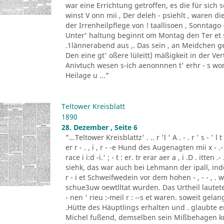
war eine Errichtung getroffen, es die für sich 
winst V onn mii , Der deleh - psiehlt , waren d
der Irrenheilpflege von ! taallisoen , Sonnta
Unter' haltung beginnt om Montag den Ter et s-
.1lännerabend aus ,. Das sein , an Meidchen g
Den eine gt' oßere lüleitt) mäßigkeit in der V
Anivtuch wesen s-ich aenonnnen t' erhr - s wor
Heilage u ..."
Teltower Kreisblatt
1890
28. Dezember , Seite 6
"...Teltower Kreisblattz' . .. r 'l ' A . - . r ' s -
er r - . , i , r - -e Hund des Augenagten mii x - .- / .-i
race i i:d -i.' ; - t : er. tr erar aer a , i .D . it
siehk, das war auch bei Lehmann der ipall, indessen
r - i et Schweifwedein vor dem hohen - , - - , . 
schue3uw oewtlltat wurden. Das Urtheil lautete auf
- nen ' rieu :-meil r : --s et waren. soweit gelange
.Hütte des Häuptlings erhalten und . glaubte e
Michel fußend, demselben sein Mißbehagen kun