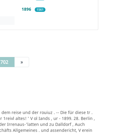
1896
1561
(current)
702
»
dem reise und der rouiuz . -- Die für diese tr .
r 1reivl altes! ' V ol Iands , ur - 1899. 28. Berlin ,
er Irrenaus-'latten und zu Dalldorf , Auch
chäfts Allgemeines . und assendericht, V erein