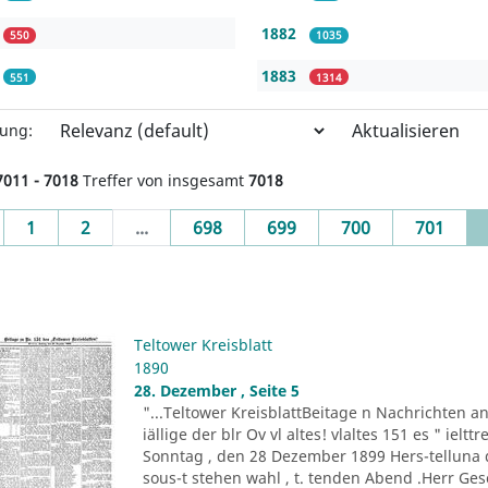
1882
550
1035
1883
551
1314
Aktualisieren
rung:
7011 - 7018
Treffer von insgesamt
7018
evious
1
2
...
698
699
700
701
Teltower Kreisblatt
1890
28. Dezember , Seite 5
"...Teltower KreisblattBeitage n Nachrichten an 
iällige der blr Ov vl altes! vlaltes 151 es " ielttre
Sonntag , den 28 Dezember 1899 Hers-telluna d
sous-t stehen wahl , t. tenden Abend .Herr Ges