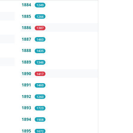
1884
1249
1885
1266
1886
1387
1887
1460
1888
1435
1889
1346
1890
1417
1891
1460
1892
1260
1893
1723
1894
1908
1895
1672