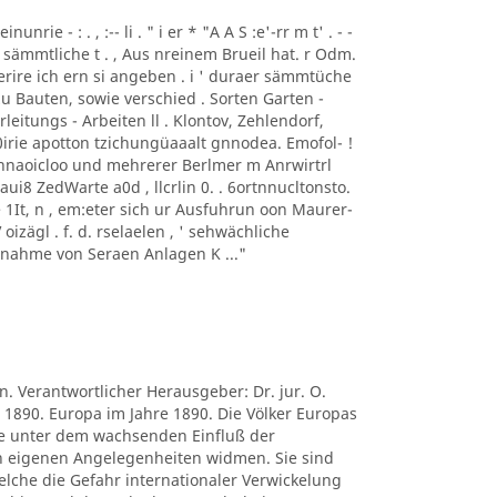
nunrie - : . , :-- li . " i er * "A A S :e'-rr m t' . - -
ür sämmtliche t . , Aus nreinem Brueil hat. r Odm.
rire ich ern si angeben . i ' duraer sämmtüche
zu Bauten, sowie verschied . Sorten Garten -
eitungs - Arbeiten ll . Klontov, Zehlendorf,
0irie apotton tzichungüaaalt gnnodea. Emofol- !
 nnaoicloo und mehrerer Berlmer m Anrwirtrl
 aui8 ZedWarte a0d , llcrlin 0. . 6ortnnucltonsto.
de 1It, n , em:eter sich ur Ausfuhrun oon Maurer-
izägl . f. d. rselaelen , ' sehwächliche
rnahme von Seraen Anlagen K ..."
n. Verantwortlicher Herausgeber: Dr. jur. O.
1890. Europa im Jahre 1890. Die Völker Europas
re unter dem wachsenden Einfluß der
en eigenen Angelegenheiten widmen. Sie sind
lche die Gefahr internationaler Verwickelung