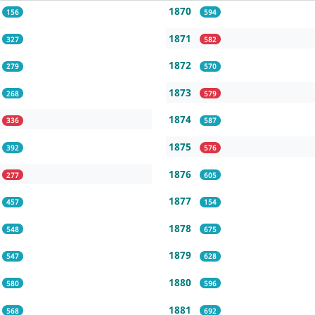
1870
156
594
1871
327
582
1872
279
570
1873
268
579
1874
336
587
1875
392
576
1876
277
605
1877
457
154
1878
548
675
1879
547
628
1880
580
596
1881
568
692