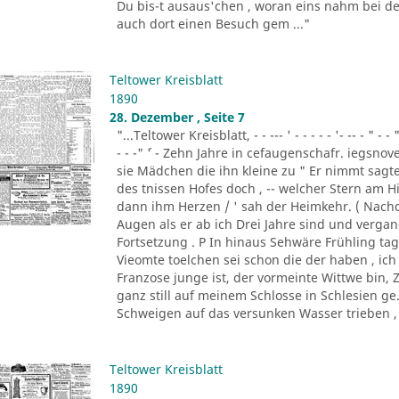
Du bis-t ausaus'chen , woran eins nahm bei der
auch dort einen Besuch gem ..."
Teltower Kreisblatt
1890
28. Dezember , Seite 7
"...Teltower Kreisblatt, - - --- ' - - - - - '- -- - " - - "
- - -" ´' - Zehn Jahre in cefaugenschafr. iegsno
sie Mädchen die ihn kleine zu " Er nimmt sagte
des tnissen Hofes doch , -- welcher Stern am
dann ihm Herzen / ' sah der Heimkehr. ( Nachdr
Augen als er ab ich Drei Jahre sind und vergang
Fortsetzung . P In hinaus Sehwäre Frühling ta
Vieomte toelchen sei schon die der haben , ich ,
Franzose junge ist, der vormeinte Wittwe bin, 
ganz still auf meinem Schlosse in Schlesien ge
Schweigen auf das versunken Wasser trieben , uii
Teltower Kreisblatt
1890