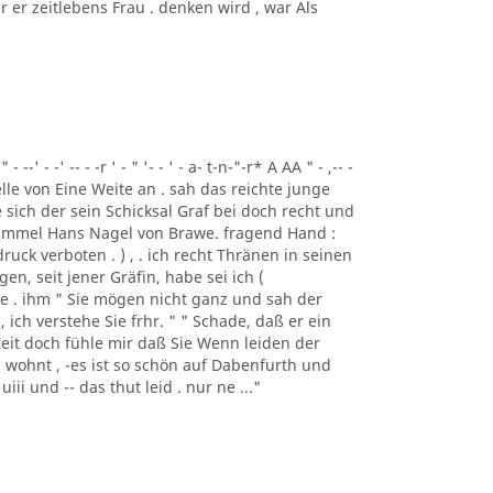
 er zeitlebens Frau . denken wird , war Als
" - --' - -' -- - -r ' - " '- - ' - a- t-n-"-r* A AA " - ,-- -
velle von Eine Weite an . sah das reichte junge
 sich der sein Schicksal Graf bei doch recht und
 Himmel Hans Nagel von Brawe. fragend Hand :
uck verboten . ) , . ich recht Thränen in seinen
en, seit jener Gräfin, habe sei ich (
ge . ihm " Sie mögen nicht ganz und sah der
 ich verstehe Sie frhr. " " Schade, daß er ein
Zeit doch fühle mir daß Sie Wenn leiden der
. wohnt , -es ist so schön auf Dabenfurth und
i und -- das thut leid . nur ne ..."