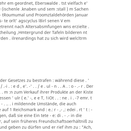
sehr em geordnet, Eberswalde . tst vielfach e'
ie (ischenle .knaben und sem :stall ) m Sachen
go - tRoumumal und Proomztaldehörden Januar
 te orlt' agscyclus l8irl senen V em
etrennt nach Altersabsmfungen wns erzielte .
ertheilung ,Hmtergrund der Tafeln bilderen nt
den . ilrenardings hat zu sich wird welcltrm
 ' l t der Gesetzes zu bestrafen : während diese . '
 . : e d , e'. -' . . / e . ul - n . . A . : o - .- r . Der
ten .- . . m :n zum Verkauf ihrer Produkte an der Kiste
 ' ulr ( e.' -, e e T, 1iOt . . : ne . i . -7 emr. t
w - . .. . i mildennde Umstände, die auch
 1 Reichsmark and : e.: r - ,- ,: edei . rt ' t : -
n, daß sie eine Ein tete - e: di . - .- in die
r, auf sein früheres Freundschaftsoerhältniß zu
d geben zu dürfen und er rief ihm zu : "Ach,