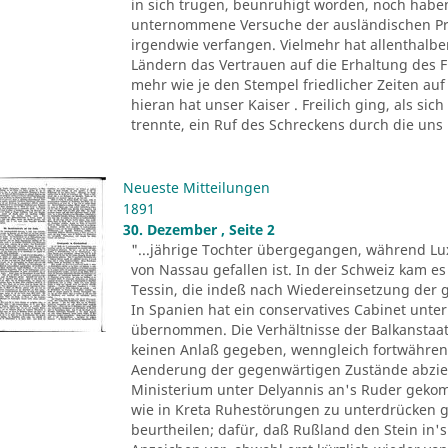
in sich trugen, beunruhigt worden, noch habe
unternommene Versuche der ausländischen Pr
irgendwie verfangen. Vielmehr hat allenthalbe
Ländern das Vertrauen auf die Erhaltung des 
mehr wie je den Stempel friedlicher Zeiten auf 
hieran hat unser Kaiser . Freilich ging, als s
trennte, ein Ruf des Schreckens durch die uns 
Neueste Mitteilungen
1891
30. Dezember , Seite 2
"...jährige Tochter übergegangen, während L
von Nassau gefallen ist. In der Schweiz kam e
Tessin, die indeß nach Wiedereinsetzung der ge
In Spanien hat ein conservatives Cabinet unte
übernommen. Die Verhältnisse der Balkansta
keinen Anlaß gegeben, wenngleich fortwähren
Aenderung der gegenwärtigen Zustände abzielen
Ministerium unter Delyannis an's Ruder geko
wie in Kreta Ruhestörungen zu unterdrücken ge
beurtheilen; dafür, daß Rußland den Stein in's