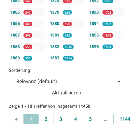
1864
1878
1892
548
675
1260
1865
1879
1893
547
628
1723
1866
1880
1894
580
596
1908
1867
1881
1895
568
692
1672
1868
1882
1896
550
1035
1561
1869
1883
551
1314
Sortierung:
Aktualisieren
Zeige
1 - 10
Treffer von insgesamt
11450
(current)
«
1
2
3
4
5
...
1144