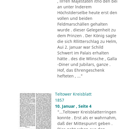
, llrren Majestäten itno den bei
an unter lnderem
Höchstderselbe heute erst den
vollen und beiden
Feldmarschällen gehalten
wurde . dieser Gelegenheit zu
dem Prinzen . Der König sagte
die sich Rllitterschlag zu Helm,
Aui 2. Januar war Schild
Schwert im Palais erhalten
hätte . des die Wlinsche , Galla
-Diner und Jubilars, ganze .
Hof, das Ehrengeschenk
hefteten , ..."
Teltower Kreisblatt
1857
10. Januar , Seite 4
"...Teltower Kreisblatterringen
konnte . Erst als er wahrnahm,
daß der Mittespunrt geben .