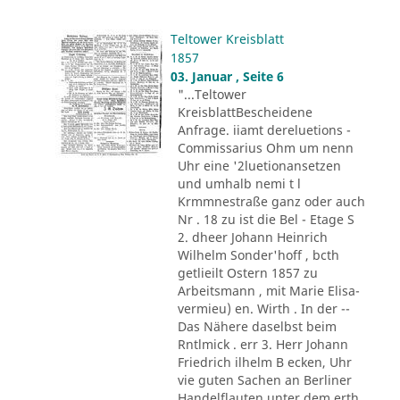
Teltower Kreisblatt
1857
03. Januar , Seite 6
"...Teltower
KreisblattBescheidene
Anfrage. iiamt dereluetions -
Commissarius Ohm um nenn
Uhr eine '2luetionansetzen
und umhalb nemi t l
Krmmnestraße ganz oder auch
Nr . 18 zu ist die Bel - Etage S
2. dheer Johann Heinrich
Wilhelm Sonder'hoff , bcth
getlieilt Ostern 1857 zu
Arbeitsmann , mit Marie Elisa-
vermieu) en. Wirth . In der --
Das Nähere daselbst beim
Rntlmick . err 3. Herr Johann
Friedrich ilhelm B ecken, Uhr
vie guten Sachen an Berliner
Handelflauten unter dem erth