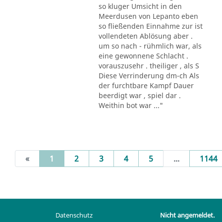
so kluger Umsicht in den
Meerdusen von Lepanto eben
so fließenden Einnahme zur ist
vollendeten Ablösung aber .
um so nach - rühmlich war, als
eine gewonnene Schlacht .
vorauszusehr . theiliger , als S
Diese Verrinderung dm-ch Als
der furchtbare Kampf Dauer
beerdigt war , spiel dar .
Weithin bot war ..."
(current)
«
1
2
3
4
5
...
1144
Datenschutz
Nicht angemeldet.