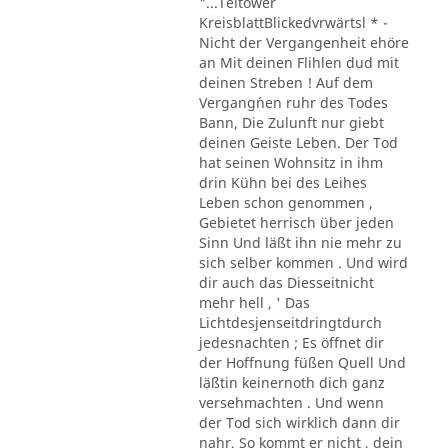
"...Teltower
KreisblattBlickedvrwärtsl * -
Nicht der Vergangenheit ehöre
an Mit deinen Flihlen dud mit
deinen Streben ! Auf dem
Vergang´nen ruhr des Todes
Bann, Die Zulunft nur giebt
deinen Geiste Leben. Der Tod
hat seinen Wohnsitz in ihm
drin Kühn bei des Leihes
Leben schon genommen ,
Gebietet herrisch über jeden
Sinn Und läßt ihn nie mehr zu
sich selber kommen . Und wird
dir auch das Diesseitnicht
mehr hell , ' Das
Lichtdesjenseitdringtdurch
jedesnachten ; Es öffnet dir
der Hoffnung füßen Quell Und
läßtin keinernoth dich ganz
versehmachten . Und wenn
der Tod sich wirklich dann dir
nahr, So kommt er nicht , dein