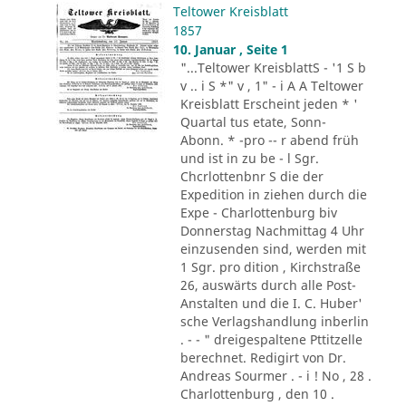
Teltower Kreisblatt
1857
10. Januar , Seite 1
"...Teltower KreisblattS - '1 S b
v .. i S *" v , 1" - i A A Teltower
Kreisblatt Erscheint jeden * '
Quartal tus etate, Sonn-
Abonn. * -pro -- r abend früh
und ist in zu be - l Sgr.
Chcrlottenbnr S die der
Expedition in ziehen durch die
Expe - Charlottenburg biv
Donnerstag Nachmittag 4 Uhr
einzusenden sind, werden mit
1 Sgr. pro dition , Kirchstraße
26, auswärts durch alle Post-
Anstalten und die I. C. Huber'
sche Verlagshandlung inberlin
. - - " dreigespaltene Pttitzelle
berechnet. Redigirt von Dr.
Andreas Sourmer . - i ! No , 28 .
Charlottenburg , den 10 .