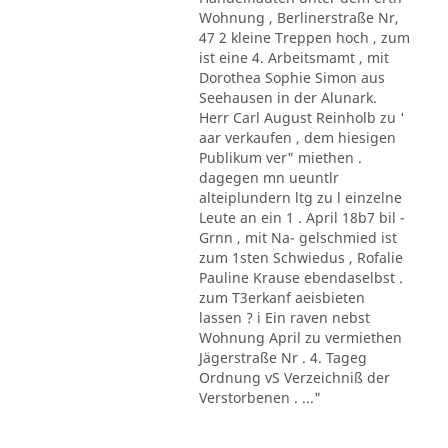
Wohnung , Berlinerstraße Nr,
47 2 kleine Treppen hoch , zum
ist eine 4. Arbeitsmamt , mit
Dorothea Sophie Simon aus
Seehausen in der Alunark.
Herr Carl August Reinholb zu '
aar verkaufen , dem hiesigen
Publikum ver" miethen .
dagegen mn ueuntlr
alteiplundern ltg zu l einzelne
Leute an ein 1 . April 18b7 bil -
Grnn , mit Na- gelschmied ist
zum 1sten Schwiedus , Rofalie
Pauline Krause ebendaselbst .
zum T3erkanf aeisbieten
lassen ? i Ein raven nebst
Wohnung April zu vermiethen
Jägerstraße Nr . 4. Tageg
Ordnung vS Verzeichniß der
Verstorbenen . ..."