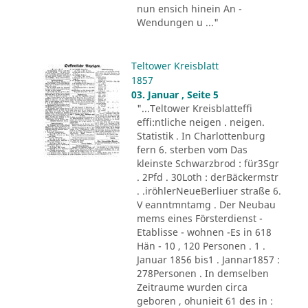
nun ensich hinein An -
Wendungen u ..."
Teltower Kreisblatt
1857
03. Januar , Seite 5
"...Teltower Kreisblatteffi
effi:ntliche neigen . neigen.
Statistik . In Charlottenburg
fern 6. sterben vom Das
kleinste Schwarzbrod : für3Sgr
. 2Pfd . 30Loth : derBäckermstr
. .iröhlerNeueBerliuer straße 6.
V eanntmntamg . Der Neubau
mems eines Försterdienst -
Etablisse - wohnen -Es in 618
Hän - 10 , 120 Personen . 1 .
Januar 1856 bis1 . Jannar1857 :
278Personen . In demselben
Zeitraume wurden circa
geboren , ohunieit 61 des in :