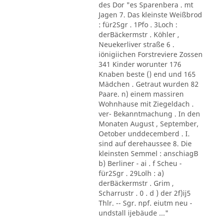
des Dor "es Sparenbera . mt
Jagen 7. Das kleinste Weißbrod
: für2Sgr . 1Pfo . 3Loch :
derBäckermstr . Köhler ,
Neuekerliver straße 6 .
iönigiichen Forstreviere Zossen
341 Kinder worunter 176
Knaben beste () end und 165
Mädchen . Getraut wurden 82
Paare. n) einem massiren
Wohnhause mit Ziegeldach .
ver- Bekanntmachung . In den
Monaten August , September,
Oetober unddecemberd . I.
sind auf derehaussee 8. Die
kleinsten Semmel : anschiagB
b) Berliner - ai . f Scheu -
für2Sgr . 29Lolh : a)
derBäckermstr . Grim ,
Scharrustr . 0 . d ) der 2f)ij5
Thlr. -- Sgr. npf. eiutm neu -
undstall ijebäude ..."