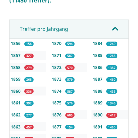
(11450 Treffer):
Treffer pro Jahrgang
1856
1870
1884
156
594
1249
1857
1871
1885
327
582
1266
1858
1872
1886
279
570
1387
1859
1873
1887
268
579
1460
1860
1874
1888
336
587
1435
1861
1875
1889
392
576
1346
1862
1876
1890
277
605
1417
1863
1877
1891
457
154
1460