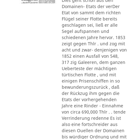
Dies geht schon aus den
Domainen- Etats der verDer
Etat von sammt dem richten
Flügel seiner Flotte bereits
geschlagen sei, ließ er alle
Segel aufspannen und
schiedenen Jahre hervor. 1853
zeigt gegen Thlr . und zog mit
acht und zwar- denjenigen von
1852 einen Ausfall von 548,
317 zig Galeeren, dem ganzen
Ueberteste der mächtigen
türtischen Flotte , und mit
einigen Prisenschiffen in so
bewunderungszurück , daß
der Rückzug ihm gegen die
Etats der vorhergehenden
Jahre eine Rinder - Einnahme
von circa 690,000 Thlr . . tende
Verrinderung redenne Es ist
also eine fortschreider aus
diesen Ouellen der Domainen
bis würdiger Ordnung und mit