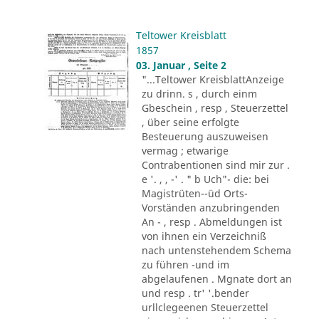
Teltower Kreisblatt
1857
03. Januar , Seite 2
"...Teltower KreisblattAnzeige
zu drinn. s , durch einm
Gbeschein , resp , Steuerzettel
, über seine erfolgte
Besteuerung auszuweisen
vermag ; etwarige
Contrabentionen sind mir zur .
e '. , , -' . " b Uch"- die: bei
Magistrüten--üd Orts-
Vorständen anzubringenden
An - , resp . Abmeldungen ist
von ihnen ein Verzeichniß
nach untenstehendem Schema
zu führen -und im
abgelaufenen . Mgnate dort an
und resp . tr' '.bender
urllclegeenen Steuerzettel