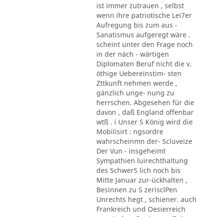
ist immer zutrauen , selbst
wenn ihre patriotische Lei7er
Aufregung bis zum aus -
Sanatismus aufgeregt wäre .
scheint unter den Frage noch
in der näch - wärtigen
Diplomaten Beruf nicht die v.
öthige Uebereinstim- sten
Zttkunft nehmen werde ,
gänzlich unge- nung zu
herrschen. Abgesehen für die
davon , daß England offenbar
wtß . i Unser S König wird die
Mobilisirt : ngsordre
wahrscheinmn der- Scluveize
Der Vun - insgeheimt
Sympathien luirechthaltung
des SchwerS lich noch bis
Mitte Januar zur-ückhalten ,
Besinnen zu S zerisclPen
Unrechts hegt , schiener. auch
Frankreich und Oesierreich