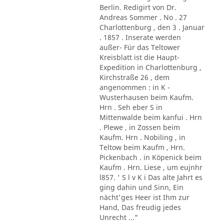
Berlin. Redigirt von Dr.
Andreas Sommer . No . 27
Charlottenburg , den 3 . Januar
. 1857 . Inserate werden
außer- Für das Teltower
Kreisblatt ist die Haupt-
Expedition in Charlottenburg ,
Kirchstraße 26 , dem
angenommen : in K -
Wusterhausen beim Kaufm.
Hrn . Seh eber S in
Mittenwalde beim kanfui . Hrn
. Plewe , in Zossen beim
Kaufm. Hrn . Nobiling , in
Teltow beim Kaufm , Hrn.
Pickenbach . in Köpenick beim
Kaufm . Hrn. Liese , um eujnhr
l857. ' S l v K i Das alte Jahrt es
ging dahin und Sinn, Ein
nächt'ges Heer ist Ihm zur
Hand, Das freudig jedes
Unrecht ..."