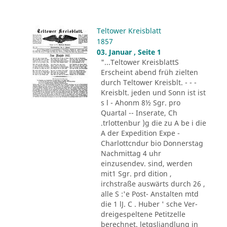
Teltower Kreisblatt
1857
03. Januar , Seite 1
"...Teltower KreisblattS
Erscheint abend früh zielten
durch Teltower Kreisblt. - - -
Kreisblt. jeden und Sonn ist ist
s l - Ahonm 8½ Sgr. pro
Quartal -- Inserate, Ch
.trlottenbur )g die zu A be i die
A der Expedition Expe -
Charlottcndur bio Donnerstag
Nachmittag 4 uhr
einzusendev. sind, werden
mit1 Sgr. prd dition ,
irchstraße auswärts durch 26 ,
alle S :'e Post- Anstalten mtd
die 1 lJ. C . Huber ' sche Ver-
dreigespeltene Petitzelle
berechnet. letgsliandlung in