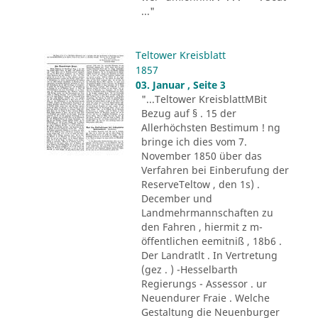
..."
Teltower Kreisblatt
1857
03. Januar , Seite 3
"...Teltower KreisblattMBit
Bezug auf § . 15 der
Allerhöchsten Bestimum ! ng
bringe ich dies vom 7.
November 1850 über das
Verfahren bei Einberufung der
ReserveTeltow , den 1s) .
December und
Landmehrmannschaften zu
den Fahren , hiermit z m-
öffentlichen eemitniß , 18b6 .
Der Landratlt . In Vertretung
(gez . ) -Hesselbarth
Regierungs - Assessor . ur
Neuendurer Fraie . Welche
Gestaltung die Neuenburger