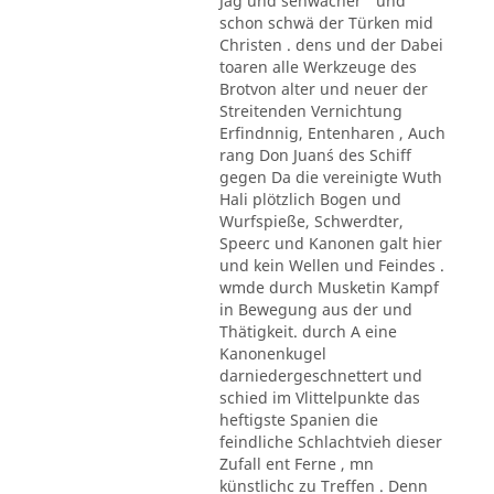
Jag und sehwächer ' und
schon schwä der Türken mid
Christen . dens und der Dabei
toaren alle Werkzeuge des
Brotvon alter und neuer der
Streitenden Vernichtung
Erfindnnig, Entenharen , Auch
rang Don Juan´s des Schiff
gegen Da die vereinigte Wuth
Hali plötzlich Bogen und
Wurfspieße, Schwerdter,
Speerc und Kanonen galt hier
und kein Wellen und Feindes .
wmde durch Musketin Kampf
in Bewegung aus der und
Thätigkeit. durch A eine
Kanonenkugel
darniedergeschnettert und
schied im Vlittelpunkte das
heftigste Spanien die
feindliche Schlachtvieh dieser
Zufall ent Ferne , mn
künstlichc zu Treffen . Denn