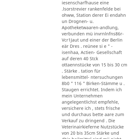
iesenscharfhause eine
.lsorstrevier rankenfelde bei
ohww, Station derer Ei endahn
un Drognen- u.
Apotheketwaaren-andlung,
verbunden mü invrnlnfns86r-
Vcr1Jaut und einer der Berlin
eär Dres . reünee si e " -
isenhaa, Actien- Gesellschaft
auf deren 40 Stck
ottaennstücke von 15 bis 30 cm
. Stärke . tation für
lebensmittel- ntersuchungen
8b0 " 116 " Birken-Stämme u .
Staugen errichtet. Indem ich
mein Unternehmen
angelegentlichst empfehle,
versichere ich , stets frische
und durchaus bette aare zum
Verkauf zu dringend . Die
Veterinairkieferne Nutzstücke
von 20 bis 35cm Stärke und