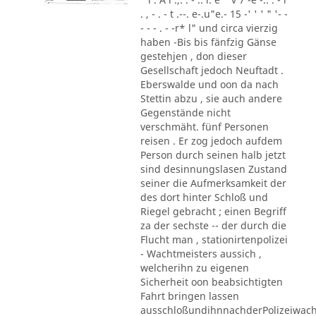
. , - . - t .--. e-.u"e.- 15 -' ' ' " '- -
- - - . - -r* l" und circa vierzig
haben -Bis bis fänfzig Gänse
gestehjen , don dieser
Gesellschaft jedoch Neuftadt .
Eberswalde und oon da nach
Stettin abzu , sie auch andere
Gegenstände nicht
verschmäht. fünf Personen
reisen . Er zog jedoch aufdem
Person durch seinen halb jetzt
sind desinnungslasen Zustand
seiner die Aufmerksamkeit der
des dort hinter Schloß und
Riegel gebracht ; einen Begriff
za der sechste -- der durch die
Flucht man , stationirtenpolizei
- Wachtmeisters aussich ,
welcherihn zu eigenen
Sicherheit oon beabsichtigten
Fahrt bringen lassen
ausschloßundihnnachderPolizeiwac