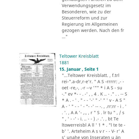
Verwendungsgesetz im
Besonderen, wie zu der
Steuerreform und zur
Regierung im Allgemeinen
gezogen werden. Nach den fr
..."
Teltower Kreisblatt
1881
15. Januar , Seite 1
"...Teltower Kreisblatt. , f.trl
rei-".a-dr,r-e'r. " A S -rrrrr: ,- -
oet -re,-, .-r --v '"" * i A S - su
-." ev *- - . -' , , 4 . K .. - ." . . -- S
* A . - ' . " - - '-' " -' " ' v - A S "
A - ' " - - ' - "- -' -- -. , .rr:rr - i . '
. '. , A A '- ,., , r " S . lr tu " , / s
" , ' - -' - i. .. - - ) .- .'. , bt Te
ltowerreisbl A ll ' 1 * . "l te te -
b' '. Arteheim A s v r - - V- r' A
s' unahe von Inseraten u än