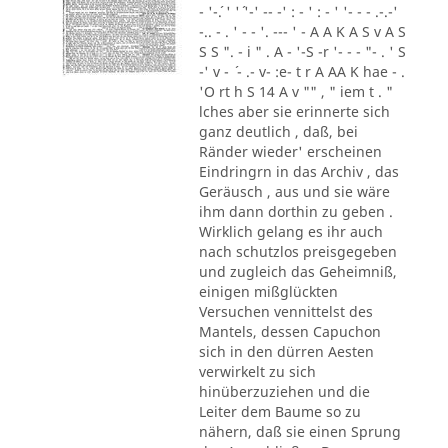
- '-´. ' '´ '-' -- -' : - ' : - ' '- - - .-.-'
-.. - . ' - - '. --- ' - A A K A S v A S
S S ". - i " . A - '-S -r '- - - "- . ' S
-' v - ´ - .- v- :e- t r A AA K hae - .
'O rt h S 14 A v "" , " iem t . "
lches aber sie erinnerte sich
ganz deutlich , daß, bei
Ränder wieder' erscheinen
Eindringrn in das Archiv , das
Geräusch , aus und sie wäre
ihm dann dorthin zu geben .
Wirklich gelang es ihr auch
nach schutzlos preisgegeben
und zugleich das Geheimniß,
einigen mißglückten
Versuchen vennittelst des
Mantels, dessen Capuchon
sich in den dürren Aesten
verwirkelt zu sich
hinüberzuziehen und die
Leiter dem Baume so zu
nähern, daß sie einen Sprung