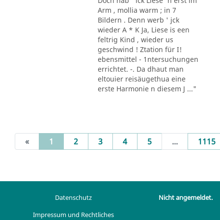
Doch hab ' ick Liese' n erst im
Arm , mollia warm ; in 7
Bildern . Denn werb ' jck
wieder A * K Ja, Liese is een
feltrig Kind , wieder us
geschwind ! Ztation für I!
ebensmittel - 1ntersuchungen
errichtet. -. Da dhaut man
eltouier reisäugethua eine
erste Harmonie n diesem J ..."
(current)
«
1
2
3
4
5
...
1115
Datenschutz
Nicht angemeldet.
Impressum und Rechtliches