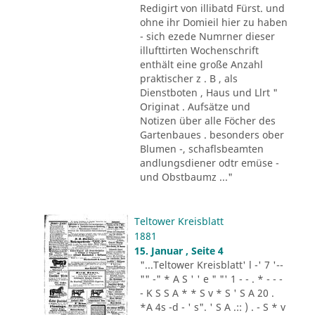
Redigirt von illibatd Fürst. und
ohne ihr Domieil hier zu haben
- sich ezede Numrner dieser
illufttirten Wochenschrift
enthält eine große Anzahl
praktischer z . B , als
Dienstboten , Haus und Llrt "
Originat . Aufsätze und
Notizen über alle Föcher des
Gartenbaues . besonders ober
Blumen -, schaflsbeamten
andlungsdiener odtr emüse -
und Obstbaumz ..."
Teltower Kreisblatt
1881
15. Januar , Seite 4
"...Teltower Kreisblatt' l -' 7 '--
"" -" * A S ' ' e " "' 1 - - . * - - -
- K S S A * * S v * S ' S A 20 .
*A 4s -d - ' s". ' S A .:: ) . - S * v