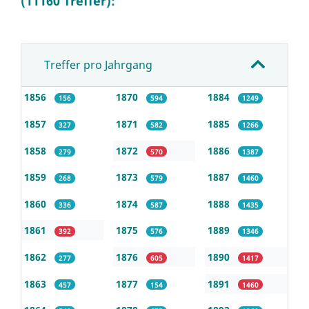
(11160 Treffer):
Treffer pro Jahrgang
1856
1870
1884
156
594
1249
1857
1871
1885
327
582
1266
1858
1872
1886
279
570
1387
1859
1873
1887
268
579
1460
1860
1874
1888
336
587
1435
1861
1875
1889
392
576
1346
1862
1876
1890
277
605
1417
1863
1877
1891
457
154
1460