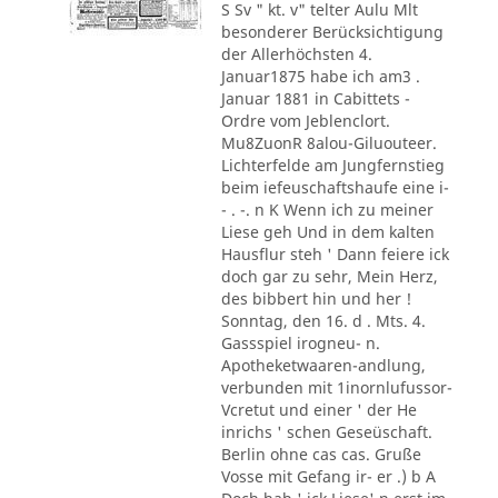
S Sv " kt. v" telter Aulu Mlt
besonderer Berücksichtigung
der Allerhöchsten 4.
Januar1875 habe ich am3 .
Januar 1881 in Cabittets -
Ordre vom Jeblenclort.
Mu8ZuonR 8alou-Giluouteer.
Lichterfelde am Jungfernstieg
beim iefeuschaftshaufe eine i-
- . -. n K Wenn ich zu meiner
Liese geh Und in dem kalten
Hausflur steh ' Dann feiere ick
doch gar zu sehr, Mein Herz,
des bibbert hin und her !
Sonntag, den 16. d . Mts. 4.
Gassspiel irogneu- n.
Apotheketwaaren-andlung,
verbunden mit 1inornlufussor-
Vcretut und einer ' der He
inrichs ' schen Geseüschaft.
Berlin ohne cas cas. Gruße
Vosse mit Gefang ir- er .) b A