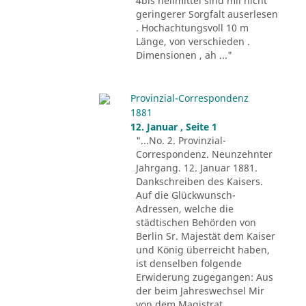
4bis heilmittel sind mii nicht
geringerer Sorgfalt auserlesen
. Hochachtungsvoll 10 m
Länge, von verschieden .
Dimensionen , ah ..."
Provinzial-Correspondenz
1881
12. Januar , Seite 1
"...No. 2. Provinzial-
Correspondenz. Neunzehnter
Jahrgang. 12. Januar 1881.
Dankschreiben des Kaisers.
Auf die Glückwunsch-
Adressen, welche die
städtischen Behörden von
Berlin Sr. Majestät dem Kaiser
und König überreicht haben,
ist denselben folgende
Erwiderung zugegangen: Aus
der beim Jahreswechsel Mir
von dem Magistrat