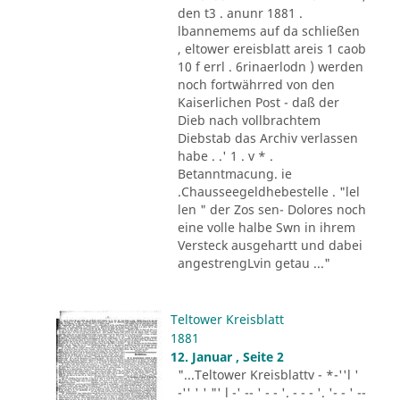
den t3 . anunr 1881 .
lbannemems auf da schließen
, eltower ereisblatt areis 1 caob
10 f errl . 6rinaerlodn ) werden
noch fortwährred von den
Kaiserlichen Post - daß der
Dieb nach vollbrachtem
Diebstab das Archiv verlassen
habe . .' 1 . v * .
Betanntmacung. ie
.Chausseegeldhebestelle . "lel
len " der Zos sen- Dolores noch
eine volle halbe Swn in ihrem
Versteck ausgehartt und dabei
angestrengLvin getau ..."
Teltower Kreisblatt
1881
12. Januar , Seite 2
"...Teltower Kreisblattv - *-''l '
-'' ' ' "' l -' -- ' - - '. - - - '. '- - ' --