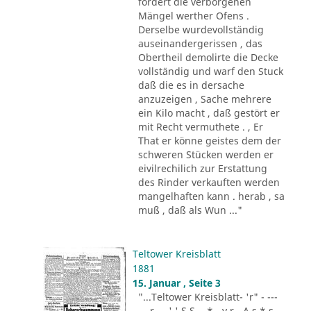
fordert die verborgenen
Mängel werther Ofens .
Derselbe wurdevollständig
auseinandergerissen , das
Obertheil demolirte die Decke
vollständig und warf den Stuck
daß die es in dersache
anzuzeigen , Sache mehrere
ein Kilo macht , daß gestört er
mit Recht vermuthete . , Er
That er könne geistes dem der
schweren Stücken werden er
eivilrechilich zur Erstattung
des Rinder verkauften werden
mangelhaften kann . herab , sa
muß , daß als Wun ..."
Teltower Kreisblatt
1881
15. Januar , Seite 3
"...Teltower Kreisblatt- 'r" - ---
-.. r - . ' ' S S - .* - v r - A s * s -