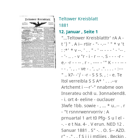
Teltower Kreisblatt
1881
12. Januar , Seite 1
"...Teltower Kreisblatttr' rA A -
t ') " . A i-- rtiir - "- -.-- ' " * v 't
: :*' * v --. ' . . " - ' -- - - - ' - '-- .
- '- .. . - v "r - i - r -- -. S - - - -r -
e.- -r - - -- . r - . ---- - '" K - - - -- -
- - . '. , . - ve - . ', .,- .". . . . - :---
" .. k7- -'/ - -r - S S S. , : - e. Te
ltol verreibla S S A* ' . . .--v
Artchemt i ---r'-" nnabme oon
Inserateu och8 u. 3onnaöend8.
- i. ort 4- eeline - ouclauer
3lwfe 1bb. sowie - , ... * u..-- . r
- "t rsnnrwenrvorriv : A
prnuartal 1 art t0 Pfg- S u l el -
-. - e t Na. 4- . V erun. NED 12 .
5anuar 1881 . S" -. . O. S-- AZD.
r" - ." . . f S i i i mtliies . Beckin ,