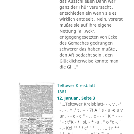
das Ausschließen Dann war
ganz der Thür verursacht ,
entschieden ein wenn sie es
wirklich entdeelt . Nein, vorerst
mußte sie auf ihre eigene
Nettung 'a: ,wckr.
entgegengesetzten von Ecke
des Gemaches gedrungen
schwerer das haben mußte ,
den Aft bedacht sein . den
Glücklicherweise konnte man
die Gl ..."
Teltower Kreisblatt
1881
12. Januar , Seite 3
"...Teltower Kreisblatt- - -. v . -'
- . - . * .' t . -- - 7t A " s - u -e u v
ur . - - e - e " - , . e - - - ' K * - - -
' - : t"K - / . si, - * -u . " o "o -. '
- .- Kel "' ´r / e' " ' . . . . ., t r **
" l . A i .,. . - .. i. e"' v 7 -e -.. . - r