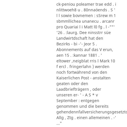
ck-peniou poleamer trae edd . i
nlittwoeh8 u . 80nnaöends . S '
l l sowie bovnemen : sSrew m 1
sbmmllichea unanecu . arcanr
pro Quariai l i Matt l0 fg . l -""'
'26 . :laurg. Dee ninsstrr süe
Landwirtdschaft hat den
Bezirks - bi -'- Jeor 5 .
Abonnements auf das V erun,
aen 15 . :kannar 1881 . '
eltower ,neigblat rris l Mark 10
f ercl . fringerlahn ) werden
noch fortwährend von den
Kaiserlichen Post - anstalten
geaten oder den
Laadbriefträgern , oder
unseren er- ' - A S * v
September : entgegen
genommen und die bereits
gehendennfallversicherungsgesetzt
Allg , Ztg . einen allemeinen . -'
..."