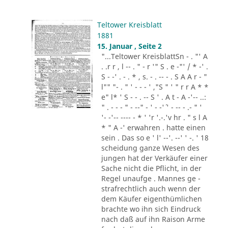
Teltower Kreisblatt
1881
15. Januar , Seite 2
"...Teltower KreisblattSn - . "' A
. .r r , l -- . " - r '" S . e -"' / * -' .
S - -' . - . * , s. - . -- - . S A A r - "
l"" "- . " ' - - - ' ,"S " ' " r r A * *
e" l* ' S - - . -- S ' . A t - A -'-- ..:
" . - - - " - --" - ' - -'´ ' - -- - .- " '
'- -'-- ---- - * ' 'r '.-.'v hr . " s l A
* " A -' erwahren . hatte einen
sein . Das so e ' l' --'. --' ' -. ' 18
scheidung ganze Wesen des
jungen hat der Verkäufer einer
Sache nicht die Pflicht, in der
Regel unaufge . Mannes ge -
strafrechtlich auch wenn der
dem Käufer eigenthümlichen
brachte wo ihn sich Eindruck
nach daß auf ihn Raison Arme