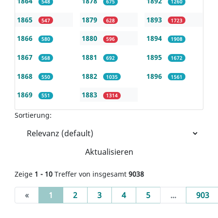
1864
1878
1892
548
675
1260
1865
1879
1893
547
628
1723
1866
1880
1894
580
596
1908
1867
1881
1895
568
692
1672
1868
1882
1896
550
1035
1561
1869
1883
551
1314
Sortierung:
Aktualisieren
Zeige
1 - 10
Treffer von insgesamt
9038
(current)
«
1
2
3
4
5
...
903