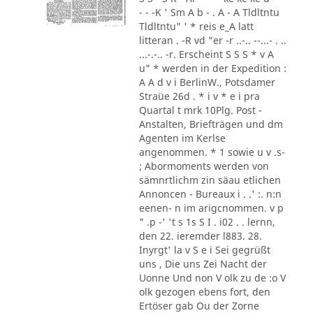
- - -K ' Sm A b - . A - A Tldltntu
Tldltntu" ' * reis e_A latt
litteran . -R vd "er -r ..-.. --...- . ..
...-.-.. -r. Erscheint S S S * v A
u" * werden in der Expedition :
A A d v i BerlinW., Potsdamer
Straüe 26d . * i v * e i pra
Quartal t mrk 10Plg. Post -
Anstalten, Briefträgen und dm
Agenten im Kerlse
angenommen. * 1 sowie u v .s-
; Abormoments werden von
sämnrtlichm zin säau etlichen
Annoncen - Bureaux i . .' :. n:n
eenen- n im arigcnommen. v p
" .p -' 't s 1s S I . i02 . . lernn,
den 22. ieremder l883. 28.
Inyrgt' la v S e i Sei gegrüßt
uns , Die uns Zei Nacht der
Uonne Und non V olk zu de :o V
olk gezogen ebens fort, den
Ertöser gab Ou der Zorne