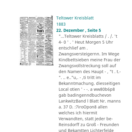
Teltower Kreisblatt
1883
22. Dezember , Seite 5
"...Teltower Kreisblatts / . /. 't
4- 0 ' . ' Heut Morgen 5 Uhr
entschlief am .
Zwangsversteigernn. Im Wege
Kindbettsieben meine Frau der
Zwangsvollstreckung soll auf
den Namen des Haupt - , "t . t.-
". .. e.."u,. - ,ti tritt im
Bekanntmachung. diesseitigen
Local otien ' - -. a ww80b6p8
gab badingenndbuchevon
LankwitzBand l Blatt Nr. manns
a. 37 D. :7iroOpon8 allen
welches ich hiermit
Verwandten, statt jeder be-
Reinsdorff zu Groß - Freunden
und Bekamtten Lichterfelde