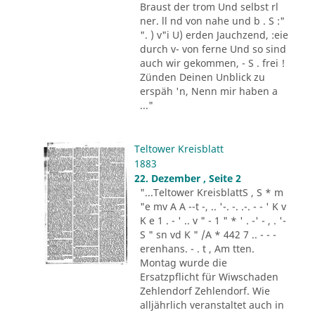
Braust der trom Und selbst rl
ner. ll nd von nahe und b . S :"
". ) v"i U) erden Jauchzend, :eie
durch v- von ferne Und so sind
auch wir gekommen, - S . frei !
Zünden Deinen Unblick zu
erspäh 'n, Nenn mir haben a
..."
Teltower Kreisblatt
1883
22. Dezember , Seite 2
"...Teltower KreisblattS , S * m
"e mv A A --t -, .. '-. -. .-. - - ' K v
K e 1 . - ' .. v " - 1 " * ' . -' - , . '-
S " sn vd K " /A * 442 7 .. - - -
erenhans. - . t , Am tten.
Montag wurde die
Ersatzpflicht für Wiwschaden
Zehlendorf Zehlendorf. Wie
alljährlich veranstaltet auch in