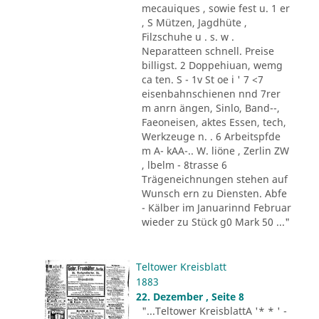
mecauiques , sowie fest u. 1 er
, S Mützen, Jagdhüte ,
Filzschuhe u . s. w .
Neparatteen schnell. Preise
billigst. 2 Doppehiuan, wemg
ca ten. S - 1v St oe i ' 7 <7
eisenbahnschienen nnd 7rer
m anrn ängen, Sinlo, Band--,
Faeoneisen, aktes Essen, tech,
Werkzeuge n. . 6 Arbeitspfde
m A- kAA-.. W. liöne , Zerlin ZW
, lbelm - 8trasse 6
Trägeneichnungen stehen auf
Wunsch ern zu Diensten. Abfe
- Kälber im Januarinnd Februar
wieder zu Stück g0 Mark 50 ..."
Teltower Kreisblatt
1883
22. Dezember , Seite 8
"...Teltower KreisblattA '* * ' -