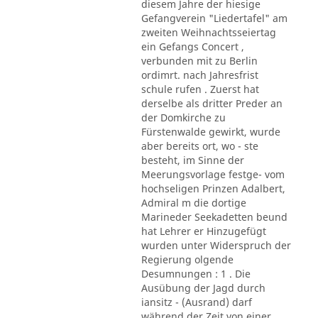
diesem Jahre der hiesige
Gefangverein "Liedertafel" am
zweiten Weihnachtsseiertag
ein Gefangs Concert ,
verbunden mit zu Berlin
ordimrt. nach Jahresfrist
schule rufen . Zuerst hat
derselbe als dritter Preder an
der Domkirche zu
Fürstenwalde gewirkt, wurde
aber bereits ort, wo - ste
besteht, im Sinne der
Meerungsvorlage festge- vom
hochseligen Prinzen Adalbert,
Admiral m die dortige
Marineder Seekadetten beund
hat Lehrer er Hinzugefügt
wurden unter Widerspruch der
Regierung olgende
Desumnungen : 1 . Die
Ausübung der Jagd durch
iansitz - (Ausrand) darf
während der Zeit von einer