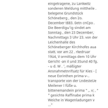
eingetragene, zu Lankwitz
sonderen Meldung mittheile .
belegene Grundstück
Schöneberg , den 2o.
December t883. 0etn cnCpo .
Die Beerdigu'ig sindet am
Sonntag , den 23 December,
Nachmittags 3 Uhr 23. von der
Leichenhalle des
Schöneberger Kirchhofes aua
statt. vor am 22 . rkedruar
19ü4, V ormittags dem 10 Uhr
Gericht -an il und 35und 40 fg.
- u d. W . ', mäßigter
Ansnahmetnrifsatz für Kies - [
neue Eorinthen prima v-..
transporte von der LndesteUe
Meilener l füße u.
bittenemandein prima " ,. v; . "
" gesichte Raffinabe prima k
Weiche in Wagenladungen v
..."