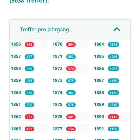
(9038 Treffer):
Treffer pro Jahrgang
1856
1870
1884
156
594
1249
1857
1871
1885
327
582
1266
1858
1872
1886
279
570
1387
1859
1873
1887
268
579
1460
1860
1874
1888
336
587
1435
1861
1875
1889
392
576
1346
1862
1876
1890
277
605
1417
1863
1877
1891
457
154
1460