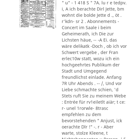
" u" - 1 418 S " 7A. lu r e tedpv.
i, A ich berachte Dirl Jette, bm
wohnt die bolde Jette d ., öt .
r'kdn- sr 2 . Abonnements -
Concert im Saale i beim
Geheimerath, ich Die zur
Lichsten häue, -- -A Ei. das
wäre delikatk -Doch , ob ich vor
Schwert vergebe , der Fran
erlec10w statt, wozu ich ein
hochgeehrtes Publikum der
Stadt und Umgegend
freundlichst einlade. Anfang
7R Uhr Abends . -- /, Und vor
Liebe schmachte schien, 'd
Stets ruft Sie zu meinem Webe
: Entrée für rv1eiletlt aiär; t ce:
r- unel 1rorwle- 8trasc
empfehlen zu dem
bevorstehenden " Anjust, ick
oerachte Dlr !" -. r - Aber
warte, stolze Kleene, t