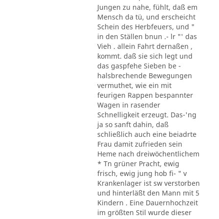
Jungen zu nahe, fühlt, daß em
Mensch da tü, und erscheicht
Schein des Herbfeuers, und "
in den Ställen bnun .- lr "' das
Vieh . allein Fahrt dernaßen ,
kommt. daß sie sich legt und
das gaspfehe Sieben be -
halsbrechende Bewegungen
vermuthet, wie ein mit
feurigen Rappen bespannter
Wagen in rasender
Schnelligkeit erzeugt. Das-'ng
ja so sanft dahin, daß
schließlich auch eine beiadrte
Frau damit zufrieden sein
Heme nach dreiwöchentlichem
* Tn grüner Pracht, ewig
frisch, ewig jung hob fi- " v
Krankenlager ist sw verstorben
und hinterläßt den Mann mit 5
Kindern . Eine Dauernhochzeit
im größten Stil wurde dieser