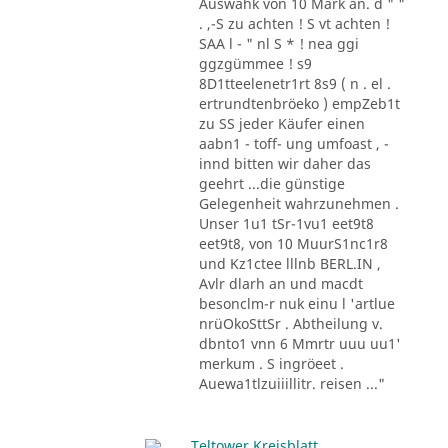
Auswahk von 10 Mark an. d " "
. ,-S zu achten ! S vt achten !
SAA l - " nl S * ! nea ggi
ggzgümmee ! s9
8D1tteelenetr1rt 8s9 ( n . el .
ertrundtenbröeko ) empZeb1t
zu SS jeder Käufer einen
aabn1 - toff- ung umfoast , -
innd bitten wir daher das
geehrt ...die günstige
Gelegenheit wahrzunehmen .
Unser 1u1 tSr-1vu1 eet9t8
eet9t8, von 10 MuurS1nc1r8
und Kz1ctee lllnb BERL.IN ,
Avlr dlarh an und macdt
besonclm-r nuk einu l 'artlue
nrüOkoSttSr . Abtheilung v.
dbnto1 vnn 6 Mmrtr uuu uu1'
merkum . S ingröeet .
Auewa1tlzuiiillitr. reisen ..."
Teltower Kreisblatt