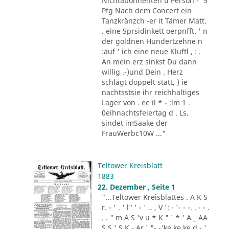
Nichtabonnenten u Person -' 5
Pfg Nach dem Concert ein
Tanzkränzch -er it Tämer Matt.
. eine Sprsidinkett oerpnfft. ' n
der goldnen Hundertzehne n
:auf ' ich eine neue Kluftl , : .
An mein erz sinkst Du dann
willig .-)und Dein . Herz
schlägt doppelt statt, ) ie
nachtsstsie ihr reichhaltiges
Lager von . ee il * - :lm 1 .
0eihnachtsfeiertag d . Ls.
sindet imSaake der
FrauWerbc10W ..."
Teltower Kreisblatt
1883
22. Dezember , Seite 1
"...Teltower Kreisblattes . A K S
r. - ' . ' l" ' - ' .. , V ': - '- - -. . - - .
. . " m A S 'v u * K " ' * ' A _ AA
S S ' S K - Ar ' "- -'ke ke ke d - '