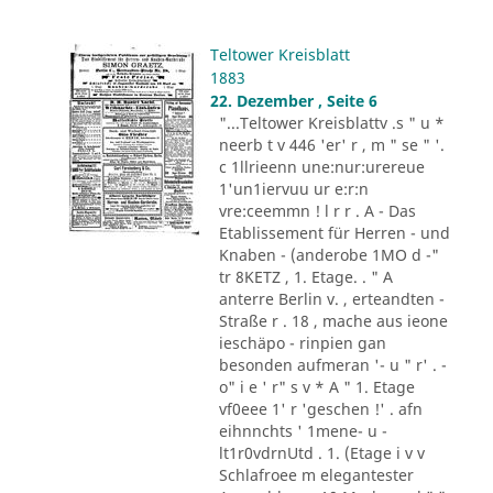
Teltower Kreisblatt
1883
22. Dezember , Seite 6
"...Teltower Kreisblattv .s " u *
neerb t v 446 'er' r , m " se " '.
c 1llrieenn une:nur:urereue
1'un1iervuu ur e:r:n
vre:ceemmn ! l r r . A - Das
Etablissement für Herren - und
Knaben - (anderobe 1MO d -"
tr 8KETZ , 1. Etage. . " A
anterre Berlin v. , erteandten -
Straße r . 18 , mache aus ieone
ieschäpo - rinpien gan
besonden aufmeran '- u " r' . -
o" i e ' r" s v * A " 1. Etage
vf0eee 1' r 'geschen !' . afn
eihnnchts ' 1mene- u -
lt1r0vdrnUtd . 1. (Etage i v v
Schlafroee m elegantester