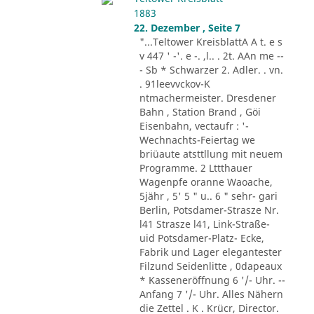
1883
22. Dezember , Seite 7
"...Teltower KreisblattA A t. e s
v 447 ' -'. e -. ,l.. . 2t. AAn me --
- Sb * Schwarzer 2. Adler. . vn.
. 91leevvckov-K
ntmachermeister. Dresdener
Bahn , Station Brand , Göi
Eisenbahn, vectaufr : '-
Wechnachts-Feiertag we
briüaute atsttllung mit neuem
Programme. 2 Lttthauer
Wagenpfe oranne Waoache,
5jähr , 5' 5 " u.. 6 " sehr- gari
Berlin, Potsdamer-Strasze Nr.
l41 Strasze l41, Link-Straße-
uid Potsdamer-Platz- Ecke,
Fabrik und Lager elegantester
Filzund Seidenlitte , 0dapeaux
* Kasseneröffnung 6 '/- Uhr. --
Anfang 7 '/- Uhr. Alles Nähern
die Zettel . K . Krücr, Director.