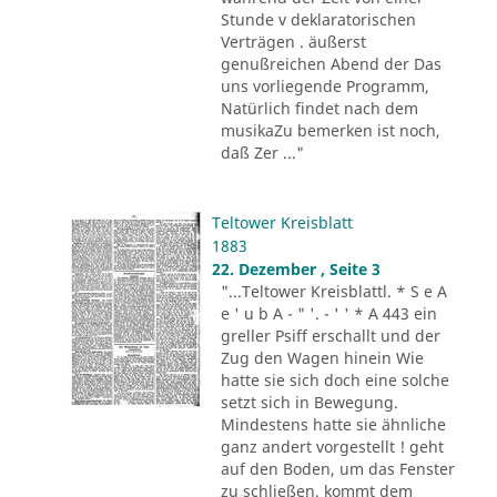
Stunde v deklaratorischen
Verträgen . äußerst
genußreichen Abend der Das
uns vorliegende Programm,
Natürlich findet nach dem
musikaZu bemerken ist noch,
daß Zer ..."
Teltower Kreisblatt
1883
22. Dezember , Seite 3
"...Teltower Kreisblattl. * S e A
e ' u b A - " '. - ' ' * A 443 ein
greller Psiff erschallt und der
Zug den Wagen hinein Wie
hatte sie sich doch eine solche
setzt sich in Bewegung.
Mindestens hatte sie ähnliche
ganz andert vorgestellt ! geht
auf den Boden, um das Fenster
zu schließen, kommt dem