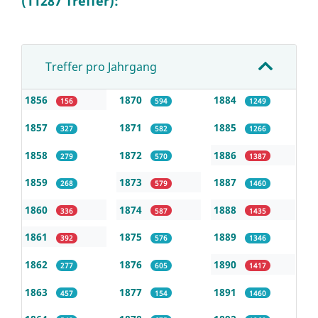
(11287 Treffer):
Treffer pro Jahrgang
1856
1870
1884
156
594
1249
1857
1871
1885
327
582
1266
1858
1872
1886
279
570
1387
1859
1873
1887
268
579
1460
1860
1874
1888
336
587
1435
1861
1875
1889
392
576
1346
1862
1876
1890
277
605
1417
1863
1877
1891
457
154
1460