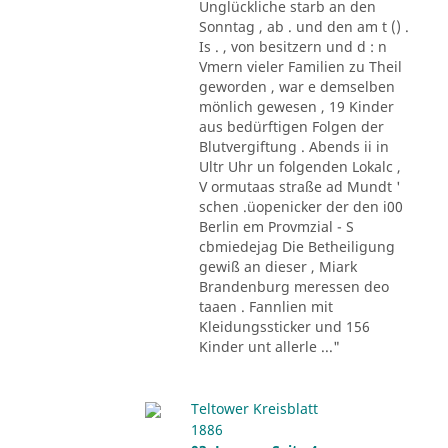
Unglückliche starb an den
Sonntag , ab . und den am t () .
Is . , von besitzern und d : n
Vmern vieler Familien zu Theil
geworden , war e demselben
mönlich gewesen , 19 Kinder
aus bedürftigen Folgen der
Blutvergiftung . Abends ii in
Ultr Uhr un folgenden Lokalc ,
V ormutaas straße ad Mundt '
schen .üopenicker der den i00
Berlin em Provmzial - S
cbmiedejag Die Betheiligung
gewiß an dieser , Miark
Brandenburg meressen deo
taaen . Fannlien mit
Kleidungssticker und 156
Kinder unt allerle ..."
Teltower Kreisblatt
1886