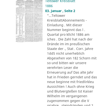
Teltower Kreisblatt
1886
03. Januar , Seite 2
"...Teltower
KreisblattAbonnements -
Einladung . Mit dieser
Nummer beginnt das l .
Quartal pro kllcht 1886 am
iches . Die Zahl hat nach der
Drände im im preußischen
Staate der ., Stat . Corr. Jahre
1dd5 nicht unerheblich
Abgesehen von 182 Schorn mit
so und bitten wir unsere
verehrten Leser die
Erneuerung auf Das alte Jahr
hat in Frieden gerndet und das
neue beginne mit friedlirkleu
Aussichten ! Auch ohne Krieg
und Blutvergteßen tst Kaiser
Wilhelm im vergangenen
zugenommen gegen die V
orjahre . steindränden und 2