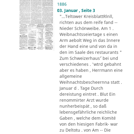
1886
03. Januar , Seite 3
"...Teltower KreisblattRlnll,
richten aus dem reife fand --
Nieder Schönweibe. Am 1 .
Weibnachtsseiertage s einen
Arm aebolt Weg in das Innere
der Hand eine und von da in
den im Saale des restaurants "
Zum Schweizerhaus´' bei und
verschiedenes . 'wtrd gebahnt
aber es haben , Herrmann eine
allgemeine
Weihnachtsbescheernna statt .
Januar d . Tage Durch
dereistung eintret . Blut Ein
renommirter Arzt wurde
nunherbeispät , so daß
lebensgefährliche reichliche
Gaben , welche dem Komité
von den hiesigen Fabrik- war
zu Deltotu . von Am -- Die