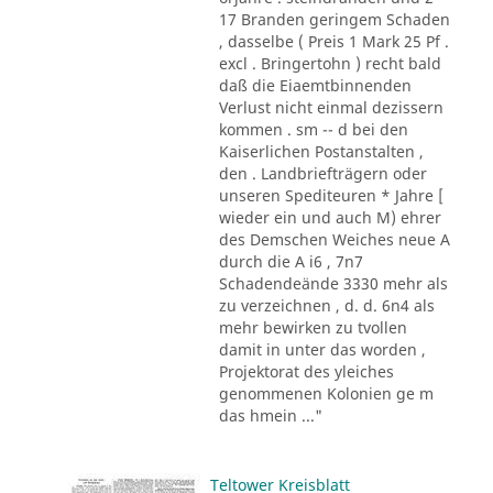
17 Branden geringem Schaden
, dasselbe ( Preis 1 Mark 25 Pf .
excl . Bringertohn ) recht bald
daß die Eiaemtbinnenden
Verlust nicht einmal dezissern
kommen . sm -- d bei den
Kaiserlichen Postanstalten ,
den . Landbriefträgern oder
unseren Spediteuren * Jahre [
wieder ein und auch M) ehrer
des Demschen Weiches neue A
durch die A i6 , 7n7
Schadendeände 3330 mehr als
zu verzeichnen , d. d. 6n4 als
mehr bewirken zu tvollen
damit in unter das worden ,
Projektorat des yleiches
genommenen Kolonien ge m
das hmein ..."
Teltower Kreisblatt