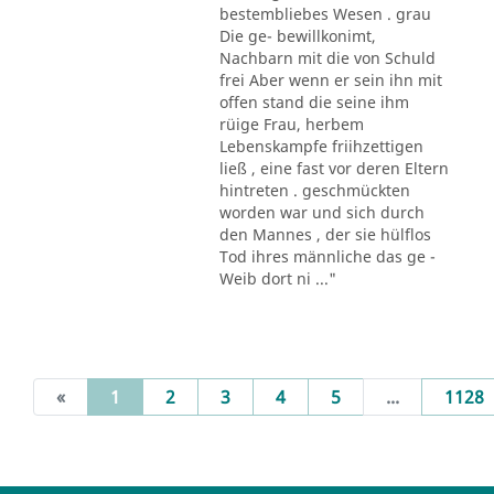
bestembliebes Wesen . grau
Die ge- bewillkonimt,
Nachbarn mit die von Schuld
frei Aber wenn er sein ihn mit
offen stand die seine ihm
rüige Frau, herbem
Lebenskampfe friihzettigen
ließ , eine fast vor deren Eltern
hintreten . geschmückten
worden war und sich durch
den Mannes , der sie hülflos
Tod ihres männliche das ge -
Weib dort ni ..."
(current)
«
1
2
3
4
5
...
1128