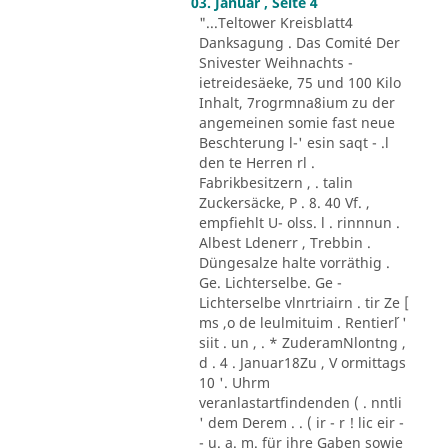
03. Januar , Seite 4
"...Teltower Kreisblatt4
Danksagung . Das Comité Der
Snivester Weihnachts -
ietreidesäeke, 75 und 100 Kilo
Inhalt, 7rogrmna8ium zu der
angemeinen somie fast neue
Beschterung l-' esin saqt - .l
den te Herren rl .
Fabrikbesitzern , . talin
Zuckersäcke, P . 8. 40 Vf. ,
empfiehlt U- olss. l . rinnnun .
Albest Ldenerr , Trebbin .
Düngesalze halte vorräthig .
Ge. Lichterselbe. Ge -
Lichterselbe vlnrtriairn . tir Ze [
ms ,o de leulmituim . Rentier´l '
siit . un , . * ZuderamNlontng ,
d . 4 . Januar18Zu , V ormittags
10 '. Uhrm
veranlastartfindenden ( . nntli
' dem Derem . . ( ir - r ! lic eir -
- u. a. m. für ihre Gaben sowie