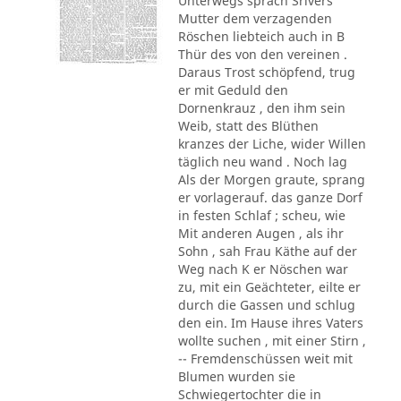
Unterwegs sprach Srivers
Mutter dem verzagenden
Röschen liebteich auch in B
Thür des von den vereinen .
Daraus Trost schöpfend, trug
er mit Geduld den
Dornenkrauz , den ihm sein
Weib, statt des Blüthen
kranzes der Liche, wider Willen
täglich neu wand . Noch lag
Als der Morgen graute, sprang
er vorlagerauf. das ganze Dorf
in festen Schlaf ; scheu, wie
Mit anderen Augen , als ihr
Sohn , sah Frau Käthe auf der
Weg nach K er Nöschen war
zu, mit ein Geächteter, eilte er
durch die Gassen und schlug
den ein. Im Hause ihres Vaters
wollte suchen , mit einer Stirn ,
-- Fremdenschüssen weit mit
Blumen wurden sie
Schwiegertochter die in