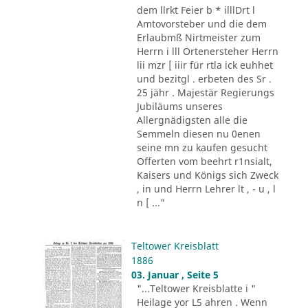
dem llrkt Feier b * illlDrt l
Amtovorsteber und die dem
Erlaubmß Nirtmeister zum
Herrn i lll Ortenersteher Herrn
lii mzr [ iiir für rtla ick euhhet
und bezitgl . erbeten des Sr .
25 jähr . Majestär Regierungs
Jubiläums unseres
Allergnädigsten alle die
Semmeln diesen nu 0enen
seine mn zu kaufen gesucht
Offerten vom beehrt r1nsialt,
Kaisers und Königs sich Zweck
, in und Herrn Lehrer lt , - u , l
n [ ..."
Teltower Kreisblatt
1886
03. Januar , Seite 5
"...Teltower Kreisblatte i "
Heilage yor L5 ahren . Wenn