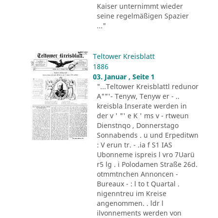
Kaiser unternimmt wieder
seine regelmäßigen Spazier
..."
Teltower Kreisblatt
1886
03. Januar , Seite 1
"...Teltower Kreisblattl redunor
A""'- Tenyw, Tenyw er - ..
kreisbla Inserate werden in
der v ' "' e K ' ms v - rtweun
Dienstnqo , Donnerstago
Sonnabends . u und Erpeditwn
: V erun tr. - .ia f S1 IAS
Ubonneme ispreis l vro 7Uarü
r5 lg . i Polodamen Straße 26d.
otmmtnchen Annoncen -
Bureaux - : l to t Quartal .
nigenntreu im Kreise
angenommen. . ldr l
ilvonnements werden von