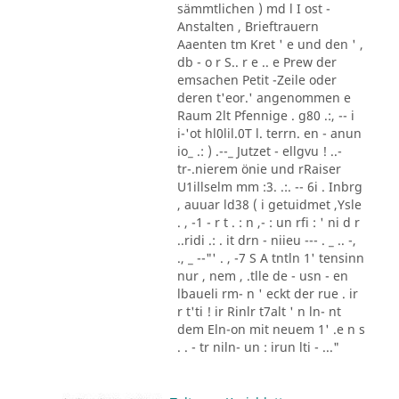
sämmtlichen ) md l I ost -
Anstalten , Brieftrauern
Aaenten tm Kret ' e und den ' ,
db - o r S.. r e .. e Prew der
emsachen Petit -Zeile oder
deren t'eor.' angenommen e
Raum 2lt Pfennige . g80 .:, -- i
i-'ot hl0lil.0T l. terrn. en - anun
io_ .: ) .--_ Jutzet - ellgvu ! ..-
tr-.nierem önie und rRaiser
U1illselm mm :3. .:. -- 6i . Inbrg
, auuar ld38 ( i getuidmet ,Ysle
. , -1 - r t . : n ,- : un rfi : ' ni d r
..ridi .: . it drn - niieu --- . _ .. -,
., _ --"' . , -7 S A tntln 1' tensinn
nur , nem , .tlle de - usn - en
lbaueli rm- n ' eckt der rue . ir
r t'ti ! ir Rinlr t7alt ' n ln- nt
dem Eln-on mit neuem 1' .e n s
. . - tr niln- un : irun lti - ..."