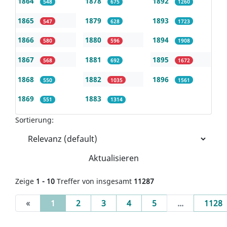
1864
1878
1892
548
675
1260
1865
1879
1893
547
628
1723
1866
1880
1894
580
596
1908
1867
1881
1895
568
692
1672
1868
1882
1896
550
1035
1561
1869
1883
551
1314
Sortierung:
Aktualisieren
Zeige
1 - 10
Treffer von insgesamt
11287
(current)
«
1
2
3
4
5
...
1128