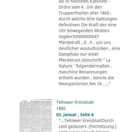
als in höchsten Kabinets -
Ordre vom 4 . Inli den
Truppertheilen aller 1860 ,
durch welche ttire Gattungen
definitiven Die Kraft des eine
Uhr bewegenden Miotors
istgleich0000000047
Pferdetraft , d . h . uni uns
deutlicher auszudrücken , eine
Dampfvon nur einer
Pferdelrast Zeitschrift " La
Nature '´ folgendermaßen .
maschine Benannungen
ertheilt wurden , konnte die
Neorganisnion Am 18 . ..."
Teltower Kreisblatt
1886
03. Januar , Seite 6
"...Teltower KreisblattDurch
Leid geläutert. (Fortsetzung.)