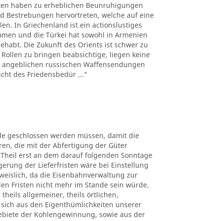
aten haben zu erheblichen Beunruhigungen
d Bestrebungen hervortreten, welche auf eine
. In Griechenland ist ein actionslustiges
mmen und die Türkei hat sowohl in Armenien
habt. Die Zukunft des Orients ist schwer zu
 Rollen zu bringen beabsichtige, liegen keine
on angeblichen russischen Waffensendungen
cht des Friedensbedür ..."
de geschlossen werden müssen, damit die
en, die mit der Abfertigung der Güter
heil erst an dem darauf folgenden Sonntage
erung der Lieferfristen wäre bei Einstellung
eislich, da die Eisenbahnverwaltung zur
en Fristen nicht mehr im Stande sein würde.
heils allgemeiner, theils örtlichen,
 sich aus den Eigenthümlichkeiten unserer
ebiete der Kohlengewinnung, sowie aus der