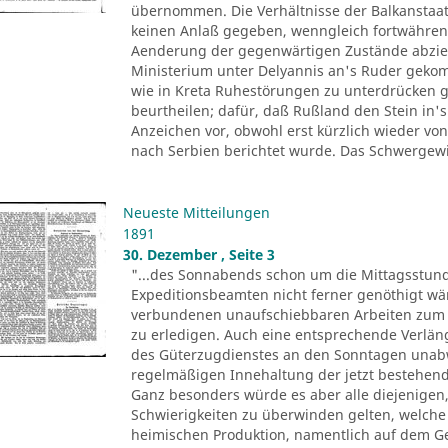
übernommen. Die Verhältnisse der Balkansta
keinen Anlaß gegeben, wenngleich fortwähren
Aenderung der gegenwärtigen Zustände abzielen
Ministerium unter Delyannis an's Ruder geko
wie in Kreta Ruhestörungen zu unterdrücken ge
beurtheilen; dafür, daß Rußland den Stein in's
Anzeichen vor, obwohl erst kürzlich wieder v
nach Serbien berichtet wurde. Das Schwergewi
Neueste Mitteilungen
1891
30. Dezember , Seite 3
"...des Sonnabends schon um die Mittagsstun
Expeditionsbeamten nicht ferner genöthigt wär
verbundenen unaufschiebbaren Arbeiten zum T
zu erledigen. Auch eine entsprechende Verläng
des Güterzugdienstes an den Sonntagen unabw
regelmäßigen Innehaltung der jetzt bestehend
Ganz besonders würde es aber alle diejenigen, t
Schwierigkeiten zu überwinden gelten, welche
heimischen Produktion, namentlich auf dem G