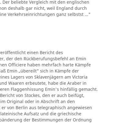
Der beliebte Vergleich mit den englischen
hon deshalb gar nicht, weil England durch
eine Verkehrseinrichtungen ganz selbstst ..."
röffentlicht einen Bericht des
r, der den Rückberufungsbefehl an Emin
enen Officiere haben mehrfach harte Kämpfe
daß Emin „übereilt" sich in Kämpfe der
nes Lagers von Sklavenjägern am Victoria
 und Waaren erbeutete, habe die Araber in
eren Flaggenhissung Emin's hinfällig gemacht.
Bericht von Stockes, den er auch beifügt,
m Original oder in Abschrift an den
t er von Berlin aus telegraphisch angewiesen
lateinische Aufsatz und die griechische
n Abänderung der Bestimmungen der Ordnung