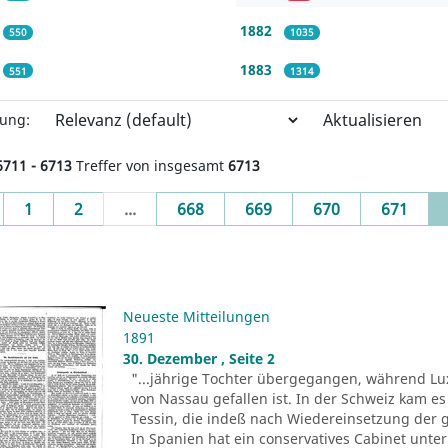
1882
550
1035
1883
551
1314
Aktualisieren
rung:
6711 - 6713
Treffer von insgesamt
6713
evious
1
2
...
668
669
670
671
Neueste Mitteilungen
1891
30. Dezember , Seite 2
"...jährige Tochter übergegangen, während L
von Nassau gefallen ist. In der Schweiz kam e
Tessin, die indeß nach Wiedereinsetzung der ge
In Spanien hat ein conservatives Cabinet unte