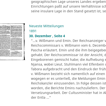
geographischen Lage unseres Landes ergeben. 
Einrichtungen paßt auf unsere Verhältnisse sc
seine insulare Lage in den Stand gesetzt ist, s
Neueste Mitteilungen
1891
30. Dezember , Seite 4
"...v. Wißmann und Emin. Der Reichsanzeiger ve
Reichscommissars v. Wißmann vom 6. Decembe
Pascha erläutert. Emin und die ihm beigegeb
gehabt. Der Reichscommissar ist der Ansicht, 
Eingeborenen gemischt habe; die Aufhebung ei
Njansa, wobei Lieut. Stuhlmann viel Elfenbein
Tabora aufgebracht und den Eindruck der früh
v. Wißmann bezieht sich namentlich auf einen 
wogegen er es unterließ, die Meldungen Emin i
Reichskanzler einzusenden. In Folge dessen is
worden, die Berichte Emins nachzuliefern. Der 
Versetzungsarbeit. Der Cultusminister hat i
der Entla ..."