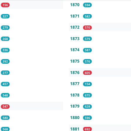
1870
156
594
1871
327
582
1872
279
570
1873
268
579
1874
336
587
1875
392
576
1876
277
605
1877
457
154
1878
548
675
1879
547
628
1880
580
596
1881
568
692