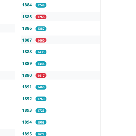
1884
1249
1885
1266
1886
1387
1887
1460
1888
1435
1889
1346
1890
1417
1891
1460
1892
1260
1893
1723
1894
1908
1895
1672