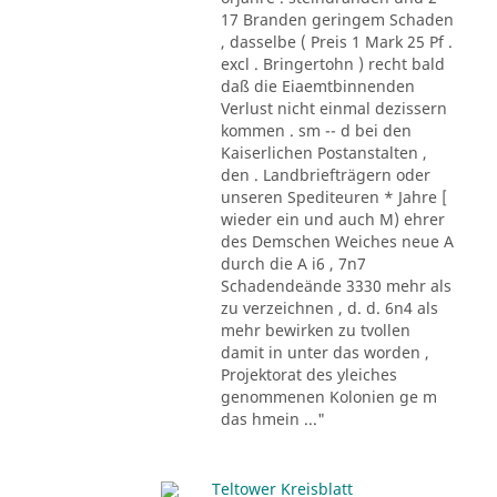
17 Branden geringem Schaden
, dasselbe ( Preis 1 Mark 25 Pf .
excl . Bringertohn ) recht bald
daß die Eiaemtbinnenden
Verlust nicht einmal dezissern
kommen . sm -- d bei den
Kaiserlichen Postanstalten ,
den . Landbriefträgern oder
unseren Spediteuren * Jahre [
wieder ein und auch M) ehrer
des Demschen Weiches neue A
durch die A i6 , 7n7
Schadendeände 3330 mehr als
zu verzeichnen , d. d. 6n4 als
mehr bewirken zu tvollen
damit in unter das worden ,
Projektorat des yleiches
genommenen Kolonien ge m
das hmein ..."
Teltower Kreisblatt