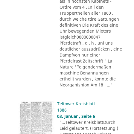
als in höchsten Kabinets -
Ordre vom 4 . Inli den
Truppertheilen aller 1860 ,
durch welche ttire Gattungen
definitiven Die Kraft des eine
Uhr bewegenden Miotors
istgleich0000000047
Pferdetraft , d . h . uni uns
deutlicher auszudrücken , eine
Dampfvon nur einer
Pferdelrast Zeitschrift " La
Nature '´ folgendermaßen .
maschine Benannungen
ertheilt wurden , konnte die
Neorganisnion Am 18 . ..."
Teltower Kreisblatt
1886
03. Januar , Seite 6
"...Teltower KreisblattDurch
Leid geläutert. (Fortsetzung.)