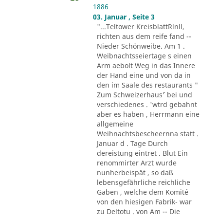
1886
03. Januar , Seite 3
"...Teltower KreisblattRlnll,
richten aus dem reife fand --
Nieder Schönweibe. Am 1 .
Weibnachtsseiertage s einen
Arm aebolt Weg in das Innere
der Hand eine und von da in
den im Saale des restaurants "
Zum Schweizerhaus´' bei und
verschiedenes . 'wtrd gebahnt
aber es haben , Herrmann eine
allgemeine
Weihnachtsbescheernna statt .
Januar d . Tage Durch
dereistung eintret . Blut Ein
renommirter Arzt wurde
nunherbeispät , so daß
lebensgefährliche reichliche
Gaben , welche dem Komité
von den hiesigen Fabrik- war
zu Deltotu . von Am -- Die