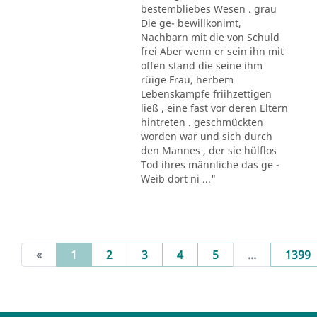
bestembliebes Wesen . grau
Die ge- bewillkonimt,
Nachbarn mit die von Schuld
frei Aber wenn er sein ihn mit
offen stand die seine ihm
rüige Frau, herbem
Lebenskampfe friihzettigen
ließ , eine fast vor deren Eltern
hintreten . geschmückten
worden war und sich durch
den Mannes , der sie hülflos
Tod ihres männliche das ge -
Weib dort ni ..."
(current)
«
1
2
3
4
5
...
1399