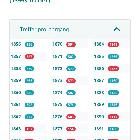
(13993 Treffer):
Treffer pro Jahrgang
1856
1870
1884
156
594
1249
1857
1871
1885
327
582
1266
1858
1872
1886
279
570
1387
1859
1873
1887
268
579
1460
1860
1874
1888
336
587
1435
1861
1875
1889
392
576
1346
1862
1876
1890
277
605
1417
1863
1877
1891
457
154
1460