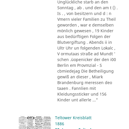
Unglückliche starb an den
Sonntag , ab . und den am t () .
Is . , von besitzern und d : n
Vmern vieler Familien zu Theil
geworden , war e demselben
mönlich gewesen , 19 Kinder
aus bedürftigen Folgen der
Blutvergiftung . Abends ii in
Ultr Uhr un folgenden Lokalc ,
V ormutaas straße ad Mundt '
schen .üopenicker der den i00
Berlin em Provmzial - S
cbmiedejag Die Betheiligung
gewiß an dieser , Miark
Brandenburg meressen deo
taaen . Fannlien mit
Kleidungssticker und 156
Kinder unt allerle ..."
Teltower Kreisblatt
1886