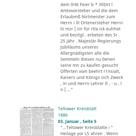
dem llrkt Feier b * illlDrt l
Amtovorsteber und die dem
Erlaubmß Nirtmeister zum
Herrn i lll Ortenersteher Herrn
lii mzr [ iiir für rtla ick euhhet
und bezitgl . erbeten des Sr .
25 jähr . Majestär Regierungs
Jubiläums unseres
Allergnädigsten alle die
Semmeln diesen nu 0enen
seine mn zu kaufen gesucht
Offerten vom beehrt r1nsialt,
Kaisers und Königs sich Zweck
, in und Herrn Lehrer lt , - u , l
n [ ..."
Teltower Kreisblatt
1886
03. Januar , Seite 5
"...Teltower Kreisblatte i "
Heilage yor L5 ahren . Wenn