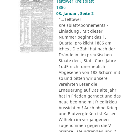
Teltower Kreisblatt
1886
03. Januar , Seite 2
"...Teltower
KreisblattAbonnements -
Einladung . Mit dieser
Nummer beginnt das l .
Quartal pro kllcht 1886 am
iches . Die Zahl hat nach der
Drände im im preußischen
Staate der ., Stat . Corr. Jahre
1dd5 nicht unerheblich
Abgesehen von 182 Schorn mit
so und bitten wir unsere
verehrten Leser die
Erneuerung auf Das alte Jahr
hat in Frieden gerndet und das
neue beginne mit friedlirkleu
Aussichten ! Auch ohne Krieg
und Blutvergteßen tst Kaiser
Wilhelm im vergangenen
zugenommen gegen die V
orjahre . steindränden und 2