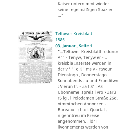
Kaiser unternimmt wieder
seine regelmäßigen Spazier
..."
Teltower Kreisblatt
1886
03. Januar , Seite 1
"...Teltower Kreisblattl redunor
A""'- Tenyw, Tenyw er - ..
kreisbla Inserate werden in
der v ' "' e K ' ms v - rtweun
Dienstnqo , Donnerstago
Sonnabends . u und Erpeditwn
: V erun tr. - .ia f S1 IAS
Ubonneme ispreis l vro 7Uarü
r5 lg . i Polodamen Straße 26d.
otmmtnchen Annoncen -
Bureaux - : l to t Quartal .
nigenntreu im Kreise
angenommen. . ldr l
ilvonnements werden von