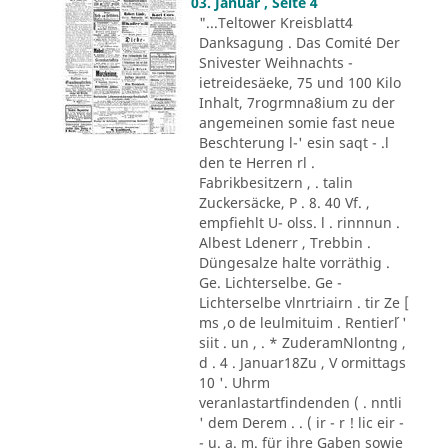
03. Januar , Seite 4
"...Teltower Kreisblatt4
Danksagung . Das Comité Der
Snivester Weihnachts -
ietreidesäeke, 75 und 100 Kilo
Inhalt, 7rogrmna8ium zu der
angemeinen somie fast neue
Beschterung l-' esin saqt - .l
den te Herren rl .
Fabrikbesitzern , . talin
Zuckersäcke, P . 8. 40 Vf. ,
empfiehlt U- olss. l . rinnnun .
Albest Ldenerr , Trebbin .
Düngesalze halte vorräthig .
Ge. Lichterselbe. Ge -
Lichterselbe vlnrtriairn . tir Ze [
ms ,o de leulmituim . Rentier´l '
siit . un , . * ZuderamNlontng ,
d . 4 . Januar18Zu , V ormittags
10 '. Uhrm
veranlastartfindenden ( . nntli
' dem Derem . . ( ir - r ! lic eir -
- u. a. m. für ihre Gaben sowie