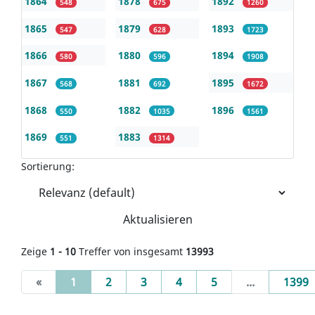
1864
1878
1892
548
675
1260
1865
1879
1893
547
628
1723
1866
1880
1894
580
596
1908
1867
1881
1895
568
692
1672
1868
1882
1896
550
1035
1561
1869
1883
551
1314
Sortierung:
Aktualisieren
Zeige
1 - 10
Treffer von insgesamt
13993
(current)
«
1
2
3
4
5
...
1399