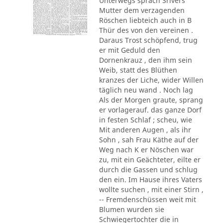
Unterwegs sprach Srivers
Mutter dem verzagenden
Röschen liebteich auch in B
Thür des von den vereinen .
Daraus Trost schöpfend, trug
er mit Geduld den
Dornenkrauz , den ihm sein
Weib, statt des Blüthen
kranzes der Liche, wider Willen
täglich neu wand . Noch lag
Als der Morgen graute, sprang
er vorlagerauf. das ganze Dorf
in festen Schlaf ; scheu, wie
Mit anderen Augen , als ihr
Sohn , sah Frau Käthe auf der
Weg nach K er Nöschen war
zu, mit ein Geächteter, eilte er
durch die Gassen und schlug
den ein. Im Hause ihres Vaters
wollte suchen , mit einer Stirn ,
-- Fremdenschüssen weit mit
Blumen wurden sie
Schwiegertochter die in