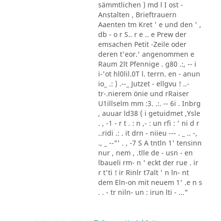
sämmtlichen ) md l I ost -
Anstalten , Brieftrauern
Aaenten tm Kret ' e und den ' ,
db - o r S.. r e .. e Prew der
emsachen Petit -Zeile oder
deren t'eor.' angenommen e
Raum 2lt Pfennige . g80 .:, -- i
i-'ot hl0lil.0T l. terrn. en - anun
io_ .: ) .--_ Jutzet - ellgvu ! ..-
tr-.nierem önie und rRaiser
U1illselm mm :3. .:. -- 6i . Inbrg
, auuar ld38 ( i getuidmet ,Ysle
. , -1 - r t . : n ,- : un rfi : ' ni d r
..ridi .: . it drn - niieu --- . _ .. -,
., _ --"' . , -7 S A tntln 1' tensinn
nur , nem , .tlle de - usn - en
lbaueli rm- n ' eckt der rue . ir
r t'ti ! ir Rinlr t7alt ' n ln- nt
dem Eln-on mit neuem 1' .e n s
. . - tr niln- un : irun lti - ..."