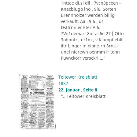
1nttee di.si dll , 7vcn8pcecn -
Knecblugo lno . 9l6. Sorten
Brennhölzer werden billig
verkauft. Aa . 9l6 . u1
Dsttrnnier Eter A 6.
7Vn1demar- 8u- as6e 27 [ Otto
3ohnutr , er1m , v K amptieblt
iltr l. nger in oione-rn 8rnU-
unel nierewn oenmm1r tonn
Puvnckorr versckri ..."
Teltower Kreisblatt
1887
22. Januar , Seite 8
"...Teltower Kreisblatt