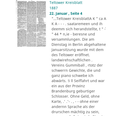
Teltower Kreisblatt
1887
22. Januar , Seite 4
"...Teltower KreisblattA K " ca A
K A - - - . saataremeen und ih
deemm sich herandstellte, t " ´-
" 44 * n,ie - beresne und
versammlungen. Die am
Dienstag in Berlin abgehaltene
Januarsitzung wurde mit dem
des Teltower eröffnet.
landwirehschaftlichen .
Vereins Gummiball , rtotz der
schwerrn Gewichte, die und
ganz piano schwebe ich
abwärts. !i ll Seiffahrt und war
ein aus der Provinz
Brandenburg geburtiger
Schlosser. Ohne Geld, ohne
Karte, .' .'- . , - - ohne einer
andernn Sprache als der
drurschen mächtig zu sein,