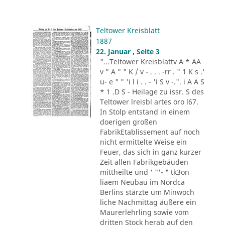
Teltower Kreisblatt
1887
22. Januar , Seite 3
"...Teltower Kreisblattv A * AA
v " A " " K / v - . . . -rr . " ´1 K s .'
u- e " " 'i l i . . - 'i S v -.". i A A S
* 1 .D S - Heilage zu issr. S des
Teltower lreisbl artes oro l67.
In Stolp entstand in einem
doerigen großen
FabrikEtablissement auf noch
nicht ermittelte Weise ein
Feuer, das sich in ganz kurzer
Zeit allen Fabrikgebäuden
mittheilte und ' "'- " tk3on
liaem Neubau im Nordca
Berlins stärzte um Minwoch
liche Nachmittag äußere ein
Maurerlehrling sowie vom
dritten Stock herab auf den