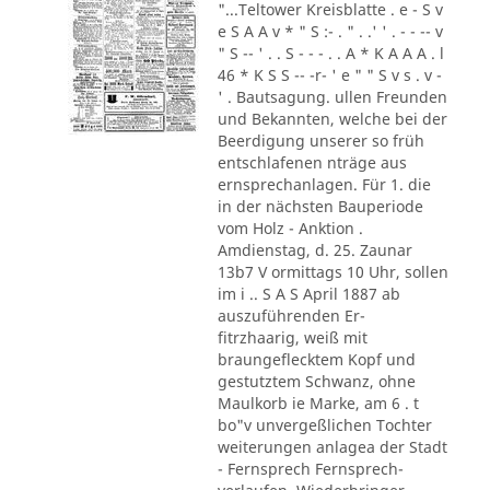
"...Teltower Kreisblatte . e - S v
e S A A v * " S :- . " . .' ' . - - -- v
" S -- ' . . S - - - . . A * K A A A . l
46 * K S S -- -r- ' e " " S v s . v -
' . Bautsagung. ullen Freunden
und Bekannten, welche bei der
Beerdigung unserer so früh
entschlafenen nträge aus
ernsprechanlagen. Für 1. die
in der nächsten Bauperiode
vom Holz - Anktion .
Amdienstag, d. 25. Zaunar
13b7 V ormittags 10 Uhr, sollen
im i .. S A S April 1887 ab
auszuführenden Er-
fitrzhaarig, weiß mit
braungeflecktem Kopf und
gestutztem Schwanz, ohne
Maulkorb ie Marke, am 6 . t
bo"v unvergeßlichen Tochter
weiterungen anlagea der Stadt
- Fernsprech Fernsprech-