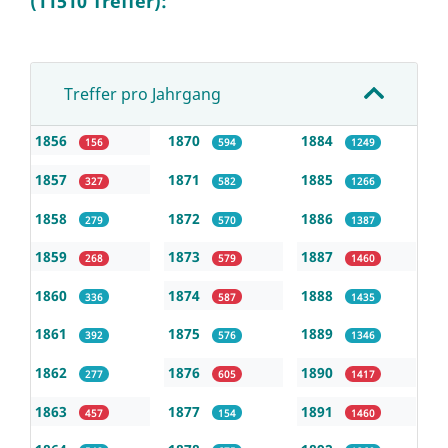
(11510 Treffer):
Treffer pro Jahrgang
1856
1870
1884
156
594
1249
1857
1871
1885
327
582
1266
1858
1872
1886
279
570
1387
1859
1873
1887
268
579
1460
1860
1874
1888
336
587
1435
1861
1875
1889
392
576
1346
1862
1876
1890
277
605
1417
1863
1877
1891
457
154
1460