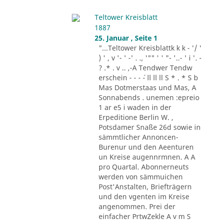
Teltower Kreisblatt
1887
25. Januar , Seite 1
"...Teltower Kreisblattk k k - '/ '
) ' , v '- ' -' . ., '"" ' ' "- '..- ' i '. -
? .* . v .. ,-A Tendwer Tendw
erschein - - - ´- ll ll ll S * . * S b
Mas Dotmerstaas und Mas, A
Sonnabends . unemen :epreio
1 ar e5 i waden in der
Erpeditione Berlin W. ,
Potsdamer Snaße 26d sowie in
sämmtlicher Annoncen-
Burenur und den Aeenturen
un Kreise augennrmnen. A A
pro Quartal. Abonnerneuts
werden von sämmuichen
Post'Anstalten, Briefträgern
und den vgenten im Kreise
angenommen. Prei der
einfacher PrtwZekle A v m S