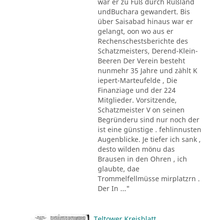
war er zu Fuß durch Rußland
undBuchara gewandert. Bis
über Saisabad hinaus war er
gelangt, oon wo aus er
Rechenschestsberichte des
Schatzmeisters, Derend-Klein-
Beeren Der Verein besteht
nunmehr 35 Jahre und zählt K
iepert-Marteufelde , Die
Finanziage und der 224
Mitglieder. Vorsitzende,
Schatzmeister V on seinen
Begründeru sind nur noch der
ist eine günstige . fehlinnusten
Augenblicke. Je tiefer ich sank ,
desto wilden mönu das
Brausen in den Ohren , ich
glaubte, dae
Trommelfellmüsse mirplatzrn .
Der In ..."
Teltower Kreisblatt