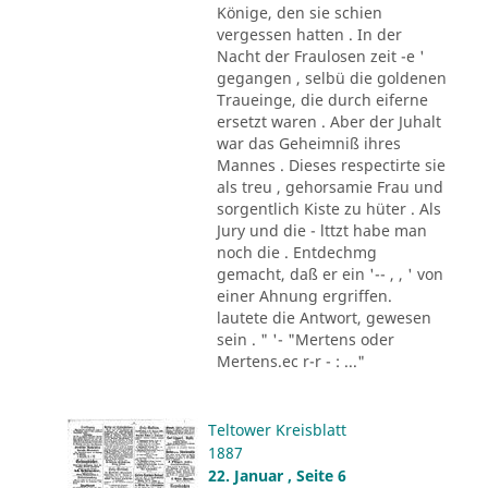
Könige, den sie schien
vergessen hatten . In der
Nacht der Fraulosen zeit -e '
gegangen , selbü die goldenen
Traueinge, die durch eiferne
ersetzt waren . Aber der Juhalt
war das Geheimniß ihres
Mannes . Dieses respectirte sie
als treu , gehorsamie Frau und
sorgentlich Kiste zu hüter . Als
Jury und die - lttzt habe man
noch die . Entdechmg
gemacht, daß er ein '-- , , ' von
einer Ahnung ergriffen.
lautete die Antwort, gewesen
sein . " '- "Mertens oder
Mertens.ec r-r - : ..."
Teltower Kreisblatt
1887
22. Januar , Seite 6