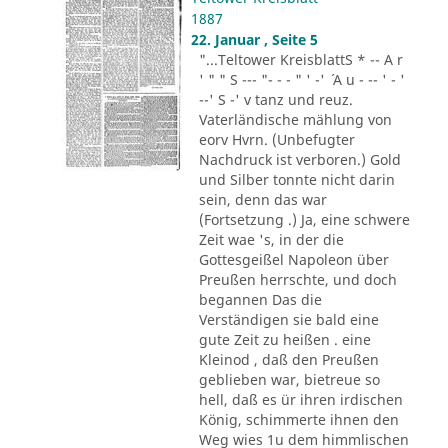
1887
22. Januar , Seite 5
"...Teltower KreisblattS * -- A r
' " " S --- "- - - " ' -' ´ A u - -- ' - '
--' S -' v tanz und reuz.
Vaterländische mählung von
eorv Hvrn. (Unbefugter
Nachdruck ist verboren.) Gold
und Silber tonnte nicht darin
sein, denn das war
(Fortsetzung .) Ja, eine schwere
Zeit wae 's, in der die
Gottesgeißel Napoleon über
Preußen herrschte, und doch
begannen Das die
Verständigen sie bald eine
gute Zeit zu heißen . eine
Kleinod , daß den Preußen
geblieben war, bietreue so
hell, daß es ür ihren irdischen
König, schimmerte ihnen den
Weg wies 1u dem himmlischen