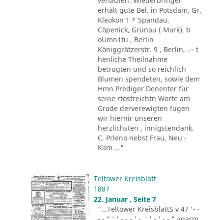
verlaufen. Wiederbringer
erhält gute Bel. in Potsdam, Gr.
Kleokon 1 * Spandau,
Cöpenick, Grünau ( Mark), b
oUmn1tu , Berlin
Königgrätzerstr. 9 , Berlin, .-- t
henliche Theilnahme
betrugten und so reichlich
Blumen spendeten, sowie dem
Hmn Prediger Denenter für
seine rtostreichtn Worte am
Grade derverewigten fugen
wir hiernir unseren
herzlichsten , innigstendank.
C. Prleno nebst Frau, Neu -
Kam ..."
Teltower Kreisblatt
1887
22. Januar , Seite 7
"...Teltower KreisblattS v 47 '- -
- - " ' ' - - - ' -. ' ' - ' -.-." agarm