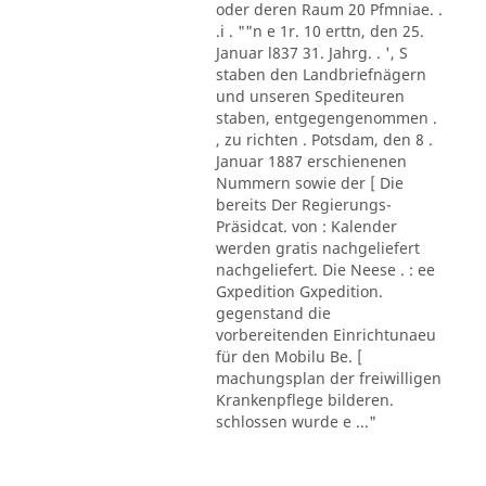
oder deren Raum 20 Pfmniae. .
.i . ""n e 1r. 10 erttn, den 25.
Januar l837 31. Jahrg. . ', S
staben den Landbriefnägern
und unseren Spediteuren
staben, entgegengenommen .
, zu richten . Potsdam, den 8 .
Januar 1887 erschienenen
Nummern sowie der [ Die
bereits Der Regierungs-
Präsidcat. von : Kalender
werden gratis nachgeliefert
nachgeliefert. Die Neese . : ee
Gxpedition Gxpedition.
gegenstand die
vorbereitenden Einrichtunaeu
für den Mobilu Be. [
machungsplan der freiwilligen
Krankenpflege bilderen.
schlossen wurde e ..."