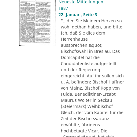
Neueste Mitteilungen
1887
22. Januar , Seite 3
"...den Sie Meinem Herzen so
wohl gethan haben, und bitte
Ich, daß Sie dies dem
Herrenhause
aussprechen.&quot;
Bischofswahl in Breslau. Das
Domcapitel hat die
Candidatenliste aufgestellt
und der Regierung
eingereicht. Auf ihr sollen sich
u. A. befinden: Bischof Haffner
von Mainz, Bischof Kopp von
Fulda, Benediktiner-Erzabt
Maurus Wolter in Seckau
(Steiermark) Weihbischof
Gleich, der vom Kapitel für die
Zeit der Bischofsvacanz
erwählte, übrigens
hochbetagte Vicar. Die
„Germania&quot; hat sich