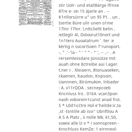
stir Uolr- und etall8ärge lfrnse
8Tre e- on 15 äJarle an . --
K1nllorsürre u" un 95 P1. . un .
Isertie 8üre ulir unen o1me
17lnr 17lnr. l,nttclieltt belin ,
ietIegtr 4l, Doloorut10nort und
1n1tero Auoatatrum ' :ter :e
kèrtig n socori5oen 7'runoport.
-, " .'-'la - " ' " " - " ', -- ,-- . A
rersemlessdare Jünsütze mit
auah ohne 8ctreibe aui l.ager.
t.ner r . Xleiaern, 8tonuaoeken,
ckaenen, Kaudon, Knpsoin,
Uannnen, 8trümukon. lnbader
: A. v11rQOA . secnepcoeb
Kncnluss lro . 0164. vcan3pon
naoh voborein1cunst anad froi.
S * L0d1ic´ctre Hol e'heitde:ir,ta
,st -Isntiile ab issr' Ubnftlou A
A S A Platz , ii mille Mk. k1,50,
sowie alle lz v * i sonnspreen -
Knschluss KemZe: 1 eirnneol-