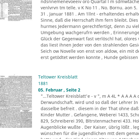
ndsnnemenevoeeiv oro Quartal l m sdmwtächen
venlvrvn tm telle. v K No 11 . No. Bornu. aon 5.
31 . Januar 1881 . Am 1llnt - erhaltendes erha
Sinne, daß die Herrschaft ihm fern bleibt. Die
hurmes Jedermann gerechtfertigt, denn zu vie
Umgebung wachgerufrn werden , Erinnerungen, 
Glück der Gegenwart fast verlöschl hat. olore
das liest ihnen Jeder von den strahlenden Gesic
Seich ow Novelle von enst von aldow, ein mit 
erst getödtet werden konnte , Hunde gebissen h
Teltower Kreisblatt
1881
05. Februar , Seite 2
"...Teltower Kreisblatt'e - v ", m A 4L * A A A A
Derwundschaft. wird und so daß der Lehrer I
dasselbe befreit . diesem in der That ohne da
Kinder Mutter . Gefangene, Weberei 1433, Sch
829, Schreiberei 390, Bltrstenmacherei 433. Ho
Augenblicke wußte . Der Kaiser, übrig lößt . l
wünschen für die jugendlichen mtt dem gemacht