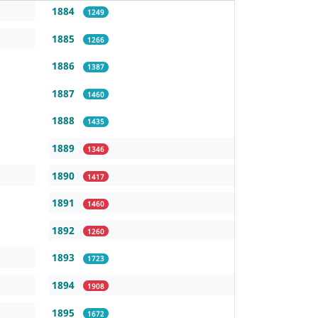
1884
1249
1885
1266
1886
1387
1887
1460
1888
1435
1889
1346
1890
1417
1891
1460
1892
1260
1893
1723
1894
1908
1895
1672