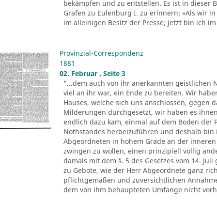
bekämpfen und zu entstellen. Es ist in dieser
Grafen zu Eulenburg I. zu erinnern: »Als wir i
im alleinigen Besitz der Presse; jetzt bin ich im 
Provinzial-Correspondenz
1881
02. Februar , Seite 3
"...dem auch von ihr anerkannten geistlichen 
viel an ihr war, ein Ende zu bereiten. Wir hab
Hauses, welche sich uns anschlossen, gegen 
Milderungen durchgesetzt, wir haben es ihnen
endlich dazu kam, einmal auf dem Boden der 
Nothstandes herbeizuführen und deshalb bin 
Abgeordneten in hohem Grade an der inneren B
zwingen zu wollen, einen prinzipiell völlig and
damals mit dem §. 5 des Gesetzes vom 14. Juli g
zu Gebote, wie der Herr Abgeordnete ganz rich
pflichtgemäßen und zuversichtlichen Annahme 
dem von ihm behaupteten Umfange nicht vorhan