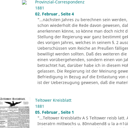
Provinzial-Correspondenz
1881
02. Februar , Seite 4
"...nächsten Jahres zu berechnen sein werden, l
schon wiederholt die Rede davon gewesen, da
anerkennen könne, so könne man doch nicht di
Stellung der Regierung war ganz bestimmt g
des vorigen Jahres, welches in seinem §. 2 au
Ueberschüssen vom Reiche an Preußen fälligen
bewilligt werden sollten. Daß des weiteren die
einen vorübergehenden, sondern einen von Jah
betrachtet hat, darüber habe ich in diesem Ho
gelassen. Die Regierung ist der Meinung gewes
Befriedigung in Bezug auf die Entlastung von 
ist der Ueberzeugung gewesen, daß die materie
Teltower Kreisblatt
1881
05. Februar , Seite 1
"...Teltower Kreisblattv A S Teltower reisb latt
Inseratrn mittwochs u. 80nnabend8 u la a-n1üi