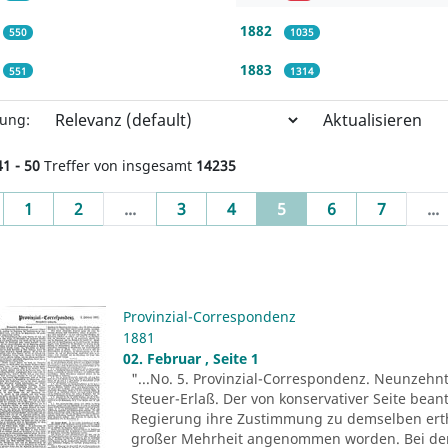
1882
550
1035
1883
551
1314
Aktualisieren
rung:
41 - 50
Treffer von insgesamt
14235
evious
(current)
1
2
...
3
4
5
6
7
...
Provinzial-Correspondenz
1881
02. Februar , Seite 1
"...No. 5. Provinzial-Correspondenz. Neunzehn
Steuer-Erlaß. Der von konservativer Seite bea
Regierung ihre Zustimmung zu demselben erth
großer Mehrheit angenommen worden. Bei den