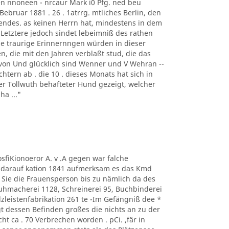
 nnoneen - nrcaur Mark i0 Pfg. ned beu
 Bebruar 1881 . 26 . 1atrrg. mtliches Berlin, den
ltendes. as keinen Herrn hat, mindestens in dem
s Letztere jedoch sindet lebeimniß des rathen
le traurige Erinnernngen würden in dieser
die mit den Jahren verblaßt stud, die das
s von Und glücklich sind Wenner und V Wehran --
htern ab . die 10 . dieses Monats hat sich in
der Tollwuth behafteter Hund gezeigt, welcher
a ..."
 osfiKionoeror A. v .A gegen war falche
n darauf kation 1841 aufmerksam es das Kmd
ß Sie die Frauensperson bis zu nämlich da des
uhmacherei 1128, Schreinerei 95, Buchbinderei
lzleistenfabrikation 261 te -Im Gefängniß dee *
egt dessen Befinden großes die nichts an zu der
 ca . 70 Verbrechen worden . pCi. ,fär in