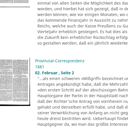
einmal von allen Seiten die Möglichkeit des d
worden, und hierbei hat sich gezeigt, daß in d
werden können, wie vor einigen Monaten, wo d
das kommende Finanzjahr in Aussicht zu neh
Reichs, welche auch der Kasse Preußens zu Gu
Vierteljahr erheblich gesteigert. Es hat dies al
die Zukunft kein erheblicher Rückschlag erfol
so gestalten werden, daß ein jährlich wiederke
Provinzial-Correspondenz
1881
02. Februar , Seite 2
"...als einen schweren »Mißgriff« bezeichnet u
Antrages angekündigt habe, daß die Mehrzahl d
»den ersten Schritt auf der abschüssigen Bah
Hauptorgane der Partei in der Hauptstadt nach
daß der Richter'sche Antrag von vornherein n
gehabt und denselben erfüllt habe, und daß di
seiner Verwirklichung von Anfang an nicht gegl
heute dreist bestritten wird. Ueberhaupt finde
Hauptgegner da, wo man das größte Interesse 