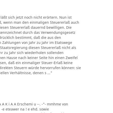
äßt sich jetzt noch nicht erörtern. Nun ist
ß, wenn man den einmaligen Steuererlaß auch
esen Steuererlaß dauernd bewilligen. Die
ekennzeichnet durch das Verwendungsgesetz
sdrücklich bestimmt, daß die aus den
 Zahlungen von Jahr zu Jahr im Etatswege
 Staatsregierung diesen Steuererlaß nicht als
r zu Jahr sich wiederholen sollenden
hen Hause nach keiner Seite hin einen Zweifel
en, daß ein einmaliger Steuer-Erlaß keine
direkten Steuern würde hervorrufen können: sie
llen Verhältnisse, denen s ..."
. A A K i A A Erschemi u --. -"- mmhme von
 -e eteawer na ! e ehd. sowie