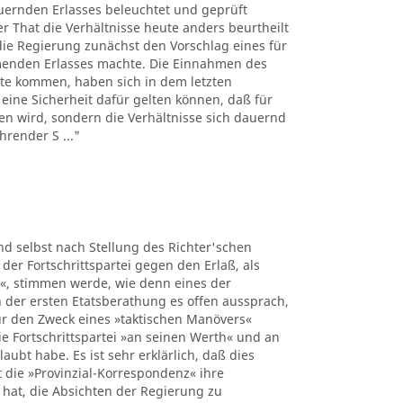
auernden Erlasses beleuchtet und geprüft
er That die Verhältnisse heute anders beurtheilt
ie Regierung zunächst den Vorschlag eines für
menden Erlasses machte. Die Einnahmen des
te kommen, haben sich in dem letzten
s eine Sicherheit dafür gelten können, daß für
gen wird, sondern die Verhältnisse sich dauernd
hrender S ..."
nd selbst nach Stellung des Richter'schen
er Fortschrittspartei gegen den Erlaß, als
n«, stimmen werde, wie denn eines der
 der ersten Etatsberathung es offen aussprach,
ur den Zweck eines »taktischen Manövers«
e Fortschrittspartei »an seinen Werth« und an
aubt habe. Es ist sehr erklärlich, daß dies
t die »Provinzial-Korrespondenz« ihre
hat, die Absichten der Regierung zu