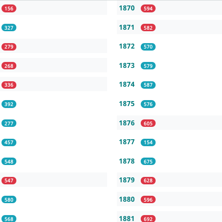
1870
156
594
1871
327
582
1872
279
570
1873
268
579
1874
336
587
1875
392
576
1876
277
605
1877
457
154
1878
548
675
1879
547
628
1880
580
596
1881
568
692