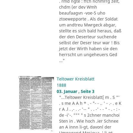
. rmd ngte : ffch nchmrrg zelt,
chdm (er dev Wmh
beaufaagvn -voe-5 uho
ztoewepporte . Als der Soldat
um andtreu Mwrgeck abgar,
stellte es sich bald heraus, daß
der den Deserteur suchende
selbst der Deser teur war ! Bis
jetzt der Wirth haben sie den
herrscht un ungeheuers Ged
..."
Teltower Kreisblatt
1888
03. Januar , Seite 3
"...Teltower Kreisblatt[ m . S "'
. s me A A h * . - "- - .. ' - .- . e K
r A .l . ,- . .- '-- " . . -' - - " - . - : -
de -i'-. """ " s 2chner manchoi
Sten in . Wie hoch .ier Schnee
an A innn li-gt, davonl der
Umgegend Mosioua .' li-gt