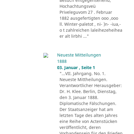
Besuch entgegensehend,
Hochachtungsveü
Priveleguvom 27 . Februar
1882 ausgefertigten ooo ,ooo
ll. Winter-paletot , ni- )n- -iua,-
o t zahlreichen laleihezeheihea
er alt lirbhi ..."
Neueste Mitteilungen
1888
03. Januar , Seite 1
"...VII. Jahrgang. No. 1.
Neueste Mittheilungen.
Verantwortlicher Herausgeber:
Dr. H. Klee. Berlin, Dienstag,
den 3. Januar 1888.
Diplomatische Fälschungen.
Der Staatsanzeiger hat am
letzten Tage des alten Jahres
eine Reihe von Actenstücken
veröffentlicht, deren
Vorhandensein für den Frieden