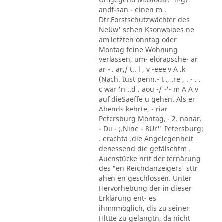
andf-san - einen m .
Dtr.Forstschutzwächter des
NeUw' schen Ksonwaioes ne
am letzten onntag oder
Montag feine Wohnung
verlassen, um- elorapsche- ar
ar - . ar,/ t.. l , v -eee v A .k
(Nach. tust penn.- t ., .re , . - . .
c war 'n ..d . aou -/'-'- m A A v
auf dieSaeffe u gehen. Als er
Abends kehrte, - riar
Petersburg Montag, - 2. nanar.
- Du - ;.Nine - 8Ur'' Petersburg:
. erachta .die Angelegenheit
denessend die gefälschtm .
Auenstücke nrit der ternärung
des "en Reichdanzeigers´' sttr
ahen en geschlossen. Unter
Hervorhebung der in dieser
Erklärung ent- es
ihmnmöglich, dis zu seiner
Hlttte zu gelangtn, da nicht