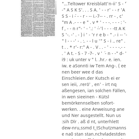
"...Teltower Kreisblatt'n-ii' S - ´'
-" A S K S'. . . S A. ' - - r' - - r 'A
S S - i ´- - - r - -- i.-7-- - . rr - , c'
"m A .- - - e " . v * ' - - -. - - - : '-
f , - - n r"- ' - '.: ' ´--'l - - - -tt A K
S '-. -' . - ) i ' - 'r r e b - " .- i -- '-
" l - - -' - . :. - - l u '" S - i .. re" .
t . . * r'- r:" A - . V . . - ' - - - -.- -
. ' A t. - S - 7 -7- . v ' ´ - n - -" d- '
i9 : uk unter v " l. .hr.- e. ien.
iw. e aSonnti iw Tem Ang-. ( ee
nen beer wee d das
Einschleien.der Kutsch ei er
sen ieii, .rerö' , en' - irt nq
aßengesen, ian solchen Fällen,
in wen sieeinen - Kütsl
bemörkennselben sofort-
werken. . eine Anweisung ane
und Ner ausgestellt. Nun us
:sih Dlr . aß d nt, unterhlett
dew-nru,ssmd t_tSchutzmanns
e na0 stan stan.nchvladestden