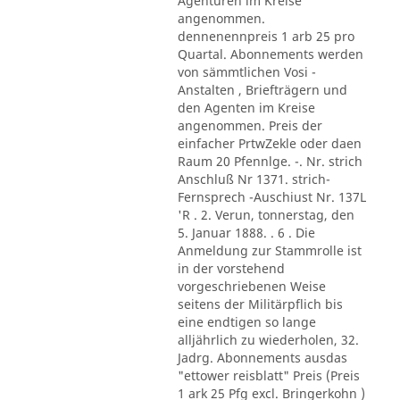
Agenturen im Kreise
angenommen.
dennenennpreis 1 arb 25 pro
Quartal. Abonnements werden
von sämmtlichen Vosi -
Anstalten , Briefträgern und
den Agenten im Kreise
angenommen. Preis der
einfacher PrtwZekle oder daen
Raum 20 Pfennlge. -. Nr. strich
Anschluß Nr 1371. strich-
Fernsprech -Auschiust Nr. 137L
'R . 2. Verun, tonnerstag, den
5. Januar 1888. . 6 . Die
Anmeldung zur Stammrolle ist
in der vorstehend
vorgeschriebenen Weise
seitens der Militärpflich bis
eine endtigen so lange
alljährlich zu wiederholen, 32.
Jadrg. Abonnements ausdas
"ettower reisblatt" Preis (Preis
1 ark 25 Pfg excl. Bringerkohn )