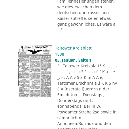
Familienbeziehungen stehen,
wie dies zwischen dem
deutschen und russischen
Kaiser zutreffe, seien etwas
ganz gewöhnliches. Es wäre al
..."
Teltower Kreisblatt
1888
05. Januar , Seite 1
"...Teltower Kreisblatt* S ... . t -
- - ' -' , - . - : S '- .- a :' ' K .r -'*
_. - . A A v S S K m A A e,
Tettomer Erschnnt e .l K K S hv
S A Inserate i)uerdrn n der
EmediUon : . Dienstags ,
Donnerstags und .
eonnabends. Berlin W. ,
Powdamer Strebe 2sd sowie in
sämnnlichm
AnnoneemBurmux und den