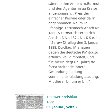
sämmttsthm Annoncrn,Burmui
und den Agenturnn aa Kreise
angenommrn. . Preis der
einfacher Perivne oder da rn
angenommen. Raum Lo
Pfennige. Ferusmech-Ansch Rr.
1ar1. A Fernstrich Fernstrich-
Anschluß Nr. 137t. Nr. K S e. 1 .
. t1eruw Dtrollag den 3. Januar
1888. Dtrollag, Mißnauen
gegen die deutsche Po1itck zu
erfüllrn, völlig mreitelt, und
füe hierin riegt 62 . Jahrg tte
fortschreitende innere
Gesundung aladung
vonnements-aladung aladung.
Mit dieser Umum er b ..."
Teltower Kreisblatt
1888
03. Januar , Seite 2