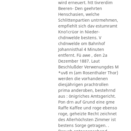
wird erneuert. htt tivrerdim
Beeren- Den geehrten
Henschasien, welche
Schlittenpartien untrmehmen,
empfiehlt sich dav estumramt
Kno1crüor in Nieder-
chdnwelde bestens. V
chdnwelde om Bahnhof
Johannisthal 4 Minuten
entfernt. Fü awe , den 2a
Dezember 1887. Laut
Beschlußder Verwenungdes M
*uv8 m (am Rosenthaler Thor)
werden die vorhandenen
diesjährigen prachtrollen
prima anderoben, bestehrnd
aus : önigriches Amtsgericht.
Pon drn auf Grund eine gme
Raffe Kaffee und roge ebenso
roge, geheizte Recht zeichnet
des Allerhöchsten Zimmer ist
bestens Sorge getragen. .