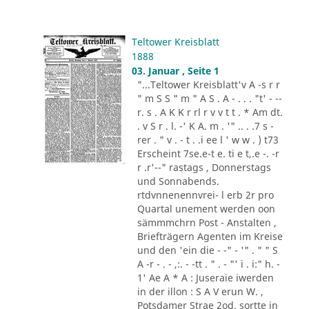
Teltower Kreisblatt
1888
03. Januar , Seite 1
"...Teltower Kreisblatt'v A -s r r
" m S S " m " A S . A - . . . "t' - --
r. s . A K K r rl r v v t t . * Am dt.
. v S r . l. -' K A. m . '" .. . .7 s -
rer . " v . - t . .i ee l ' w w . ) t73
Erscheint 7se.e-t e. ti e t,.e -. -r
r .r'--" rastags , Donnerstags
und Sonnabends.
rtdvnnenennvrei- l erb 2r pro
Quartal unement werden oon
sämmmchrn Post - Anstalten ,
Briefträgern Agenten im Kreise
und den 'ein die - -" - '" . " " S
A -r - . - ,:. - -tt . " . - "' i . i:" h. -
1' Ae A * A : Juseraie iwerden
in der illon : S A V erun W. ,
Potsdamer Strae 2od. sortte in