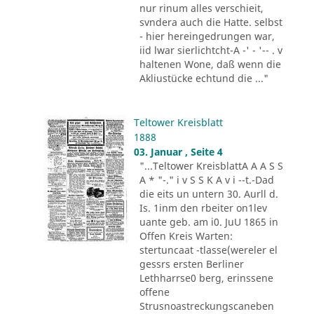
nur rinum alles verschieit,
svndera auch die Hatte. selbst
- hier hereingedrungen war,
iid lwar sierlichtcht-A -' - '-- . v
haltenen Wone, daß wenn die
Akliustücke echtund die ..."
Teltower Kreisblatt
1888
03. Januar , Seite 4
"...Teltower KreisblattA A A S S
A * "-." i v S S K A v i --t.-Dad
die eits un untern 30. Aurll d.
Is. 1inm den rbeiter on1lev
uante geb. am i0. JuU 1865 in
Offen Kreis Warten:
stertuncaat -tlasse(wereler el
gessrs ersten Berliner
Lethharrse0 berg, erinssene
offene
Strusnoastreckungscaneben