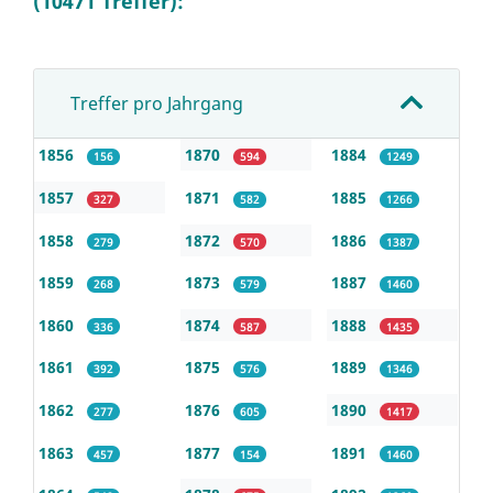
(10471 Treffer):
Treffer pro Jahrgang
1856
1870
1884
156
594
1249
1857
1871
1885
327
582
1266
1858
1872
1886
279
570
1387
1859
1873
1887
268
579
1460
1860
1874
1888
336
587
1435
1861
1875
1889
392
576
1346
1862
1876
1890
277
605
1417
1863
1877
1891
457
154
1460