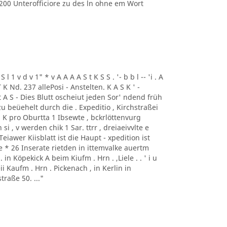
n 200 Unterofficiore zu des ln ohne em Wort
l 1 v d v 1" * v A A A A S t K S S . '- b b l -- 'i . A
S T K Nd. 237 allePosi - Anstelten. K A S K ' -
A t A S - Dies Blutt oscheiut jeden Sor' ndend früh
zu beüehelt durch die . Expeditio , Kirchstraßei
 * K pro Oburtta 1 Ibsewte , bckrlöttenvurg
i , v werden chik 1 Sar. ttrr , dreiaeivvlte e
eiawer Kiisblatt ist die Haupt - xpedition ist
e * 26 Inserate rietden in ittemvalke auertm
in Köpekick A beim Kiufm . Hrn . ,Liele . . ' i u
ii Kaufm . Hrn . Pickenach , in Kerlin in
traße 50. ..."