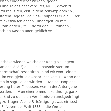
assen eingereicht ' werden, gegen
8 und Talons baar vergütet. Nr. . 3 davon zu
t zu realisiren. erst in dem Zeitwmp dom 16 .
n leiterem Tage fällige Zins- Coupons Ferie n. S Der
* *- etwa fehlenden , unentgeltlich mit
zahlenden . 't l ' Die zu den Ouittungen .
hten Kassen unentgeltlich ve ..."
rnndsäze wieder, welche der König ols Regent
n das l858 ") d. Pl . in Staatsministerium
nrm schaft ressortiren , sind wir won . einem
t im was gjebt. die Anspruche vom 7 . Wenn der
en in sagt : allen wir den . ., Meine Hanp das
lkerung hüter "', dessen, was in der Antongehe
 worden. --- V on einer ommunakordnung, ganz
te, ßnd zu den alun Verhältnissen unckgedrängt
zu 1ragen A eine B -lcästigung , was ein sost
. 8. November Welt 1858 in die Worte