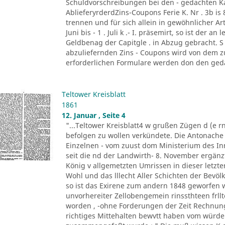
Schuldvorschreibungen bei den - gedachten K
AblieferyrderdZins-Coupons Ferie K. Nr . 3b is 
trennen und für sich allein in gewöhnlicher Ar
Juni bis - 1 . Juli k .- I. präsemirt, so ist der a
Geldbenag der Capitgle . in Abzug gebracht. S 
abzuliefernden Zins - Coupons wird von dem zu 
erforderlichen Formulare werden don den gedac
Teltower Kreisblatt
1861
12. Januar , Seite 4
"...Teltower Kreisblatt4 w grußen Zügen d (e 
befolgen zu wollen verkündete. Die Antonache a
Einzelnen - vom zuust dom Ministerium des Inn
seit die nd der Landwirth- 8. November ergänz
König v allgemetzten Umrissen in dieser letzter
Wohl und das lllecht Aller Schichten der Bevö
so ist das Exirene zum andern 1848 geworfen
unvorhereiter Zellobengemein rinssthteen frll
worden , -ohne Forderungen der Zeit Rechnung 
richtiges Mittehalten bewvtt haben vom würde