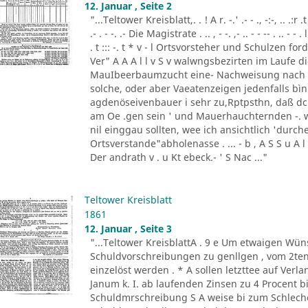
12. Januar , Seite 2
"...Teltower Kreisblatt,. . ! A r. -.' .- - ., -:-, .. .:r .t ..-.-
.- . - -. .- Die Magistrate . .. , - -. ,- .. - - -- . .. - - . 
. t ::: -. t * v - l Ortsvorsteher und Schulzen f
Ver" A A A l l v S v walwngsbezirten im Laufe
MauIbeerbaumzucht eine- Nachweisung nach 
solche, oder aber Vaeatenzeigen jedenfalls bìnne
agdenöseivenbauer i sehr zu,Rptpsthn, daß d
am Oe .gen sein ' und Mauerhauchternden -. wor
nil einggau sollten, wee ich ansichtlich 'durc
Ortsverstande"abholenasse . ... - b , A S S u A l 
Der andrath v . u Kt ebeck.- ' S Nac ..."
Teltower Kreisblatt
1861
12. Januar , Seite 3
"...Teltower KreisblattA . 9 e Um etwaigen Wü
Schuldvorschreibungen zu genllgen , vom 2ten 
einzelöst werden . * A sollen letzttee auf Verlan
Janum k. I. ab laufenden Zinsen zu 4 Procent 
Schuldmrschreibung S A weise bi zum Schlech