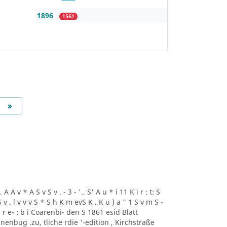
1896
1561
Next
»
A A v * A S v S v . - 3 - '.. S' A u * i 11 K i r : t: S
 't S v . l v v v S * S h K m evS K . K u ) a " 1 S v m S -
-i * r e- : b i Coarenbi- den S 1861 esid Blatt
enbug .zu, tliche rdie '-edition , Kirchstraße