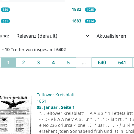
1882
550
1035
1883
551
1314
Aktualisieren
rung:
1 - 10
Treffer von insgesamt
6402
(current)
1
2
3
4
5
...
640
641
Teltower Kreisblatt
1861
05. Januar , Seite 1
"...Teltower Kreisblatt1 " A A S 3 " 1 l ettetä irtt . 
- - ,: - v k A A ne v A S .. .r " '. " . ' : - i3 t rt , "
e No 236 oriurca -' one .,´ . . ' uar . . ' . .- / u !
ersehent jtden Sonnabend früh und ist in .Chxln