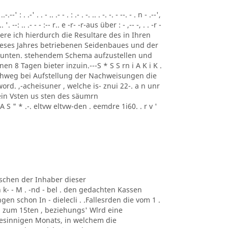
-' : . .-' . . - .. .- - . : .- . -. .. . -. -. - --. - . n - .--',
l.. '. --: .. .- - - :-- r.. e -r- -r-aus über : - ,-- -, . . -r -
ordere ich hierdurch die Resultare des in Ihren
 dieses Jahres betriebenen Seidenbaues und der
unten. stehendem Schema aufzustellen und
n 8 Tagen bieter inzuin.---S * S S rn i A K i K .
chweg bei Aufstellung der Nachweisungen die
d. ,-acheisuner , welche is- znui 22-. a n unr
hein Vsten us sten des säumrn
A S " * .-. eltvw eltvw-den . eemdre 1i60. . r v '
nschen der Inhaber dieser
k- - M . -nd - bel . den gedachten Kassen
gen schon In - dielecli . .Fallesrden die vom 1 .
bi zum 15ten , beziehungs' Wlrd eine
esinnigen Monats, in welchem die