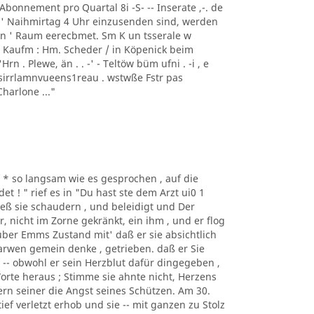
 . Abonnement pro Quartal 8i -S- -- Inserate ,-. de
" ' Naihmirtag 4 Uhr einzusenden sind, werden
eren ' Raum eerecbmet. Sm K un tsserale w
Kaufm : Hm. Scheder / in Köpenick beim
rn . Plewe, än . . -' - Teltöw büm ufni . -i , e
esirrlamnvueens1reau . wstwße Fstr pas
Charlone ..."
 , v * so langsam wie es gesprochen , auf die
t ! " rief es in "Du hast ste dem Arzt ui0 1
ließ sie schaudern , und beleidigt und Der
r, nicht im Zorne gekränkt, ein ihm , und er flog
über Emms Zustand mit' daß er sie absichtlich
arwen gemein denke , getrieben. daß er Sie
d -- obwohl er sein Herzblut dafür dingegeben ,
Worte heraus ; Stimme sie ahnte nicht, Herzens
tern seiner die Angst seines Schützen. Am 30.
tief verletzt erhob und sie -- mit ganzen zu Stolz