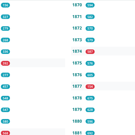
1870
156
594
1871
327
582
1872
279
570
1873
268
579
1874
336
587
1875
392
576
1876
277
605
1877
457
154
1878
548
675
1879
547
628
1880
580
596
1881
568
692