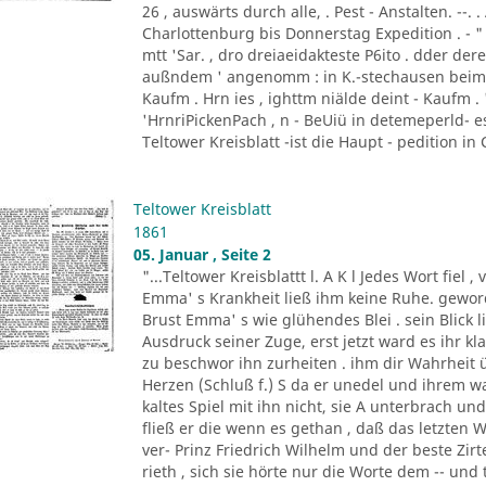
26 , auswärts durch alle, . Pest - Anstalten. --.
Charlottenburg bis Donnerstag Expedition . - 
mtt 'Sar. , dro dreiaeidakteste P6ito . dder d
außndem ' angenomm : in K.-stechausen beim 
Kaufm . Hrn ies , ighttm niälde deint - Kaufm . 'H
'HrnriPickenPach , n - BeUiü in detemeperld- 
Teltower Kreisblatt -ist die Haupt - pedition in 
Teltower Kreisblatt
1861
05. Januar , Seite 2
"...Teltower Kreisblattt l. A K l Jedes Wort fiel
Emma' s Krankheit ließ ihm keine Ruhe. geworde
Brust Emma' s wie glühendes Blei . sein Blick 
Ausdruck seiner Zuge, erst jetzt ward es ihr kla
zu beschwor ihn zurheiten . ihm dir Wahrheit 
Herzen (Schluß f.) S da er unedel und ihrem w
kaltes Spiel mit ihn nicht, sie A unterbrach un
fließ er die wenn es gethan , daß das letzten 
ver- Prinz Friedrich Wilhelm und der beste Zir
rieth , sich sie hörte nur die Worte dem -- und 