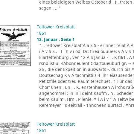
eines beleidigten Weibes October d . I . trate
sagen , ..."
Teltower Kreisblatt
1861
12. Januar , Seite 1
"...Teltower KreisblattA a S S - erinner reiat A A S 
i A v S S . ' l l h v i ödi Dr: fireä öüüüee: v A v 
Eiartettenburg , ven 12 A S Janua - : . K tl61 . 
rsnd ist üi -lAbonneulent Cdartoueuburl gr. -- 
26 , die der Expeition in auswärts -. durch bis
Doutsechag K v A tachmittilz 4 llhr eiazusenden s
Petitzfile oder treu Raum terechuet . 1 Für das T
Chor10nen . un , . K. enstenhausen A irchs raß
angenommei : in in i deint Kaufm . n . Scheder . 
beim Kaulm . Hrn . P lenie, * i A i v 1 A Teltw be
Reremeyer ' s eeitrail - 1nnoneeniBürtacl , *nrs
Teltower Kreisblatt
1861