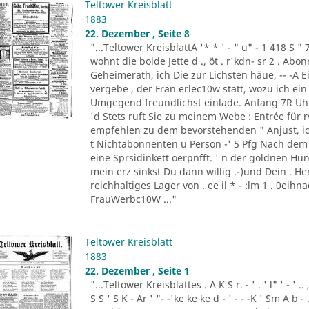
Teltower Kreisblatt
1883
22. Dezember , Seite 8
"...Teltower KreisblattA '* * ' - " u" - 1 418 S " 
wohnt die bolde Jette d ., öt . r'kdn- sr 2 . Ab
Geheimerath, ich Die zur Lichsten häue, -- -A E
vergebe , der Fran erlec10w statt, wozu ich e
Umgegend freundlichst einlade. Anfang 7R Uhr 
'd Stets ruft Sie zu meinem Webe : Entrée für rv1
empfehlen zu dem bevorstehenden " Anjust, ick o
t Nichtabonnenten u Person -' 5 Pfg Nach dem C
eine Sprsidinkett oerpnfft. ' n der goldnen Hund
mein erz sinkst Du dann willig .-)und Dein . Her
reichhaltiges Lager von . ee il * - :lm 1 . 0eihn
FrauWerbc10W ..."
Teltower Kreisblatt
1883
22. Dezember , Seite 1
"...Teltower Kreisblattes . A K S r. - ' . ' l" ' - ' .. ,
S S ' S K - Ar ' "- -'ke ke ke d - ' - - -K ' Sm A b -