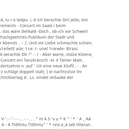
7A. lu r e tedpv. i, A ich berachte Dirl Jette, bm
onnements - Concert im Saale i beim
i. das wäre delikatk -Doch , ob ich vor Schwert
in hochgeehrtes Publikum der Stadt und
Abends . -- /, Und vor Liebe schmachte schien,
eiletlt aiär; t ce: r- unel 1rorwle- 8trasc
erachte Dlr !" -. r - Aber warte, stolze Kleene,
oncert ein Tanzkränzch -er it Tämer Matt. .
ertzehne n :auf ' ich eine neue Kluftl , : . An
z schlägt doppelt statt, ) ie nachtsstsie ihr
achtsfeiertag d . Ls. sindet imSaake der
 V ': - '- - -. . - - . . . " m A S 'v u * K " ' * ' A _ AA
 . A - A Tldltntu Tldltntu" ' * reis e_A latt litteran .