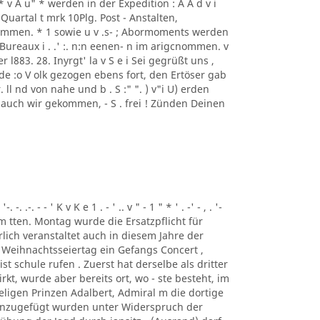
S S S * v A u" * werden in der Expedition : A A d v i
 Quartal t mrk 10Plg. Post - Anstalten,
mmen. * 1 sowie u v .s- ; Abormoments werden
ureaux i . .' :. n:n eenen- n im arigcnommen. v
der l883. 28. Inyrgt' la v S e i Sei gegrüßt uns ,
de :o V olk gezogen ebens fort, den Ertöser gab
ll nd von nahe und b . S :" ". ) v"i U) erden
 auch wir gekommen, - S . frei ! Zünden Deinen
. .-. - - ' K v K e 1 . - ' .. v " - 1 " * ' . -' - , . '-
, Am tten. Montag wurde die Ersatzpflicht für
lich veranstaltet auch in diesem Jahre der
 Weihnachtsseiertag ein Gefangs Concert ,
st schule rufen . Zuerst hat derselbe als dritter
t, wurde aber bereits ort, wo - ste besteht, im
ligen Prinzen Adalbert, Admiral m die dortige
inzugefügt wurden unter Widerspruch der