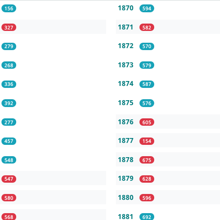
1870
156
594
1871
327
582
1872
279
570
1873
268
579
1874
336
587
1875
392
576
1876
277
605
1877
457
154
1878
548
675
1879
547
628
1880
580
596
1881
568
692