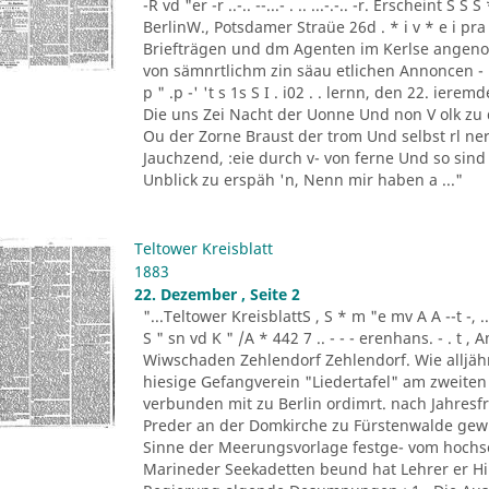
-R vd "er -r ..-.. --...- . .. ...-.-.. -r. Erscheint 
BerlinW., Potsdamer Straüe 26d . * i v * e i pra
Briefträgen und dm Agenten im Kerlse angeno
von sämnrtlichm zin säau etlichen Annoncen - B
p " .p -' 't s 1s S I . i02 . . lernn, den 22. ierem
Die uns Zei Nacht der Uonne Und non V olk zu 
Ou der Zorne Braust der trom Und selbst rl ner. 
Jauchzend, :eie durch v- von ferne Und so sind
Unblick zu erspäh 'n, Nenn mir haben a ..."
Teltower Kreisblatt
1883
22. Dezember , Seite 2
"...Teltower KreisblattS , S * m "e mv A A --t -, .. '-. -
S " sn vd K " /A * 442 7 .. - - - erenhans. - . t 
Wiwschaden Zehlendorf Zehlendorf. Wie alljähr
hiesige Gefangverein "Liedertafel" am zweiten
verbunden mit zu Berlin ordimrt. nach Jahresfri
Preder an der Domkirche zu Fürstenwalde gewirk
Sinne der Meerungsvorlage festge- vom hochse
Marineder Seekadetten beund hat Lehrer er H