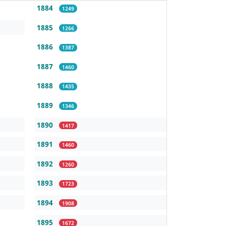
1884
1249
1885
1266
1886
1387
1887
1460
1888
1435
1889
1346
1890
1417
1891
1460
1892
1260
1893
1723
1894
1908
1895
1672