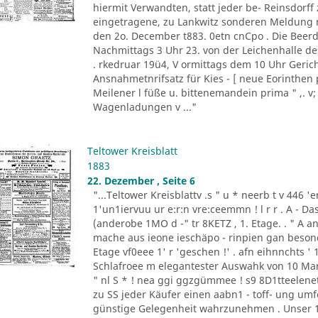
hiermit Verwandten, statt jeder be- Reinsdorf
eingetragene, zu Lankwitz sonderen Meldung m
den 2o. December t883. 0etn cnCpo . Die Beer
Nachmittags 3 Uhr 23. von der Leichenhalle de
. rkedruar 19ü4, V ormittags dem 10 Uhr Gericht
Ansnahmetnrifsatz für Kies - [ neue Eorinthen 
Meilener l füße u. bittenemandein prima " ,. v;
Wagenladungen v ..."
Teltower Kreisblatt
1883
22. Dezember , Seite 6
"...Teltower Kreisblattv .s " u * neerb t v 446 'e
1'un1iervuu ur e:r:n vre:ceemmn ! l r r . A - D
(anderobe 1MO d -" tr 8KETZ , 1. Etage. . " A ant
mache aus ieone ieschäpo - rinpien gan besonden 
Etage vf0eee 1' r 'geschen !' . afn eihnnchts ' 1
Schlafroee m elegantester Auswahk von 10 Mark a
" nl S * ! nea ggi ggzgümmee ! s9 8D1tteelenet
zu SS jeder Käufer einen aabn1 - toff- ung umfo
günstige Gelegenheit wahrzunehmen . Unser 1