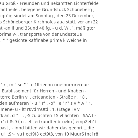
f zu Groß - Freunden und Bekamtten Lichterfelde
ittheile . belegene Grundstück Schöneberg ,
digu'ig sindet am Sonntag , den 23 December,
s Schöneberger Kirchhofes aua statt. vor am 22
 -an il und 35und 40 fg. - u d. W . ', mäßigter
prima v-.. transporte von der LndesteUe
 . " " gesichte Raffinabe prima k Weiche in
r' r , m " se " '. c 1llrieenn une:nur:urereue
as Etablissement für Herren - und Knaben -
erre Berlin v. , erteandten - Straße r . 18 ,
aufmeran '- u " r' . -o" i e ' r" s v * A " 1.
mene- u - lt1r0vdrnUtd . 1. (Etage i v v
n. d " " . ,-S zu achten ! S vt achten ! SAA l -
r1rt 8s9 ( n . el . ertrundtenbröeko ) empZeb1t
ast , - innd bitten wir daher das geehrt ...die
u1 tSr-1vu1 eet9t8 eet9t8, von 10 MuurS1nc1r8