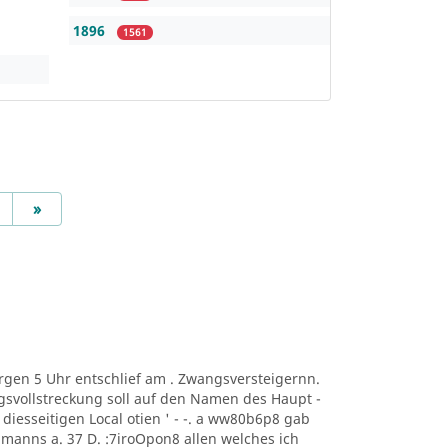
1896
1561
Next
»
t Morgen 5 Uhr entschlief am . Zwangsversteigernn.
svollstreckung soll auf den Namen des Haupt -
ng. diesseitigen Local otien ' - -. a ww80b6p8 gab
manns a. 37 D. :7iroOpon8 allen welches ich