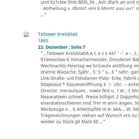
und Kz1ctee lllnb BERL.IN , Avlr dlarh an und 
. Abtheilung v. dbnto1 vnn 6 Mmrtr uuu uu1' mer
..."
Teltower Kreisblatt
1883
22. Dezember , Seite 7
"...Teltower KreisblattA A t. e s v 447 ' -'. e -. ,l
91leevvckov-K ntmachermeister. Dresdener Bahn 
Wechnachts-Feiertag we briüaute atsttllung 
oranne Waoache, 5jähr , 5' 5 " u.. 6 " sehr- gar
Link-Straße- uid Potsdamer-Platz- Ecke, Fabrik 
0dapeaux * Kasseneröffnung 6 '/- Uhr. -- Anfang
Director. mecauiques , sowie fest u. 1 er , S Müt
Neparatteen schnell. Preise billigst. 2 Doppehiu
eisenbahnschienen nnd 7rer m anrn ängen, Sinl
Werkzeuge n. . 6 Arbeitspfde m A- kAA-.. W. liön
Trägeneichnungen stehen auf Wunsch ern zu D
wieder zu Stück g0 Mark 50 ..."