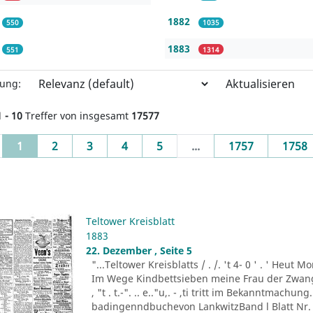
1882
550
1035
1883
551
1314
Aktualisieren
rung:
1 - 10
Treffer von insgesamt
17577
(current)
1
2
3
4
5
...
1757
1758
Teltower Kreisblatt
1883
22. Dezember , Seite 5
"...Teltower Kreisblatts / . /. 't 4- 0 ' . ' Heu
Im Wege Kindbettsieben meine Frau der Zwang
, "t . t.-". .. e.."u,. - ,ti tritt im Bekanntmachu
badingenndbuchevon LankwitzBand l Blatt Nr. 