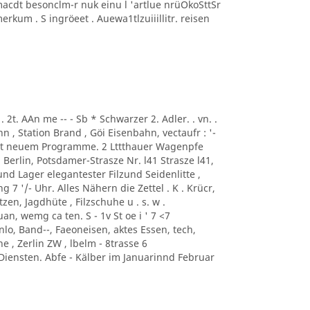
macdt besonclm-r nuk einu l 'artlue nrüOkoSttSr
kum . S ingröeet . Auewa1tlzuiiillitr. reisen
.. . 2t. AAn me -- - Sb * Schwarzer 2. Adler. . vn. .
, Station Brand , Göi Eisenbahn, vectaufr : '-
mit neuem Programme. 2 Lttthauer Wagenpfe
i Berlin, Potsdamer-Strasze Nr. l41 Strasze l41,
und Lager elegantester Filzund Seidenlitte ,
 7 '/- Uhr. Alles Nähern die Zettel . K . Krücr,
zen, Jagdhüte , Filzschuhe u . s. w .
an, wemg ca ten. S - 1v St oe i ' 7 <7
o, Band--, Faeoneisen, aktes Essen, tech,
e , Zerlin ZW , lbelm - 8trasse 6
iensten. Abfe - Kälber im Januarinnd Februar