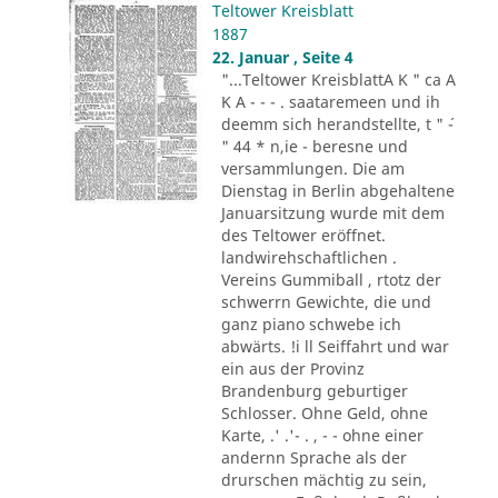
Teltower Kreisblatt
1887
22. Januar , Seite 4
"...Teltower KreisblattA K " ca A
K A - - - . saataremeen und ih
deemm sich herandstellte, t " ´-
" 44 * n,ie - beresne und
versammlungen. Die am
Dienstag in Berlin abgehaltene
Januarsitzung wurde mit dem
des Teltower eröffnet.
landwirehschaftlichen .
Vereins Gummiball , rtotz der
schwerrn Gewichte, die und
ganz piano schwebe ich
abwärts. !i ll Seiffahrt und war
ein aus der Provinz
Brandenburg geburtiger
Schlosser. Ohne Geld, ohne
Karte, .' .'- . , - - ohne einer
andernn Sprache als der
drurschen mächtig zu sein,