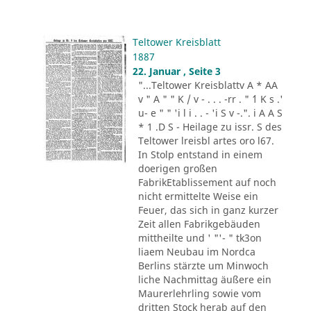
Teltower Kreisblatt
1887
22. Januar , Seite 3
"...Teltower Kreisblattv A * AA
v " A " " K / v - . . . -rr . " ´1 K s .'
u- e " " 'i l i . . - 'i S v -.". i A A S
* 1 .D S - Heilage zu issr. S des
Teltower lreisbl artes oro l67.
In Stolp entstand in einem
doerigen großen
FabrikEtablissement auf noch
nicht ermittelte Weise ein
Feuer, das sich in ganz kurzer
Zeit allen Fabrikgebäuden
mittheilte und ' "'- " tk3on
liaem Neubau im Nordca
Berlins stärzte um Minwoch
liche Nachmittag äußere ein
Maurerlehrling sowie vom
dritten Stock herab auf den