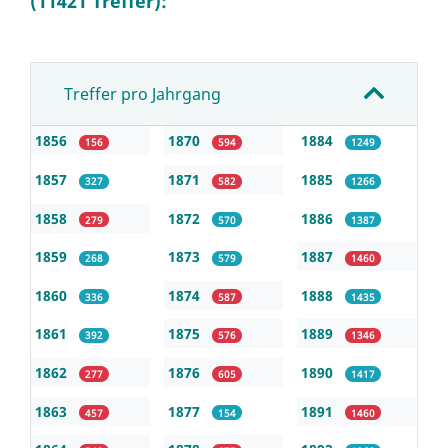
(11421 Treffer):
Treffer pro Jahrgang
1856
1870
1884
156
594
1249
1857
1871
1885
327
582
1266
1858
1872
1886
279
570
1387
1859
1873
1887
268
579
1460
1860
1874
1888
336
587
1435
1861
1875
1889
392
576
1346
1862
1876
1890
277
605
1417
1863
1877
1891
457
154
1460