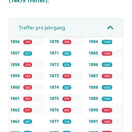
(14479 Treffer):
Treffer pro Jahrgang
1856
1870
1884
156
594
1249
1857
1871
1885
327
582
1266
1858
1872
1886
279
570
1387
1859
1873
1887
268
579
1460
1860
1874
1888
336
587
1435
1861
1875
1889
392
576
1346
1862
1876
1890
277
605
1417
1863
1877
1891
457
154
1460