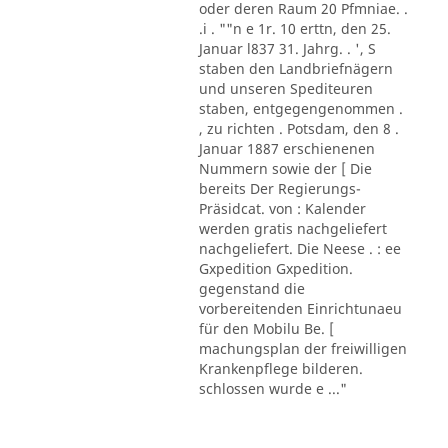
oder deren Raum 20 Pfmniae. .
.i . ""n e 1r. 10 erttn, den 25.
Januar l837 31. Jahrg. . ', S
staben den Landbriefnägern
und unseren Spediteuren
staben, entgegengenommen .
, zu richten . Potsdam, den 8 .
Januar 1887 erschienenen
Nummern sowie der [ Die
bereits Der Regierungs-
Präsidcat. von : Kalender
werden gratis nachgeliefert
nachgeliefert. Die Neese . : ee
Gxpedition Gxpedition.
gegenstand die
vorbereitenden Einrichtunaeu
für den Mobilu Be. [
machungsplan der freiwilligen
Krankenpflege bilderen.
schlossen wurde e ..."