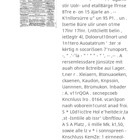
stir Uolr- und etall8ärge lfrnse
8Tre e- on 15 äJarle an . --
K1nllorsürre u" un 95 P1. . un .
Isertie 8üre ulir unen o1me
17lnr 17lnr. l,nttclieltt belin ,
ietIegtr 4l, Doloorut10nort und
1n1tero Auoatatrum ' :ter :e
kèrtig n socori5oen 7'runoport.
-, " .'-'la - " ' " " - " ', -- ,-- . A
rersemlessdare Jünsütze mit
auah ohne 8ctreibe aui l.ager.
t.ner r . Xleiaern, 8tonuaoeken,
ckaenen, Kaudon, Knpsoin,
Uannnen, 8trümukon. lnbader
: A. v11rQOA . secnepcoeb
Kncnluss lro . 0164. vcan3pon
naoh voborein1cunst anad froi.
S * L0d1ic´ctre Hol e'heitde:ir,ta
,st -Isntiile ab issr' Ubnftlou A
A S A Platz , ii mille Mk. k1,50,
sowie alle lz v * i sonnspreen -
Knschluss KemZe: 1 eirnneol-