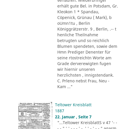
verlaufen. Wiederbringer
erhält gute Bel. in Potsdam, Gr.
Kleokon 1 * Spandau,
Cöpenick, Grünau ( Mark), b
oUmn1tu , Berlin
Königgrätzerstr. 9 , Berlin, .-- t
henliche Theilnahme
betrugten und so reichlich
Blumen spendeten, sowie dem
Hmn Prediger Denenter für
seine rtostreichtn Worte am
Grade derverewigten fugen
wir hiernir unseren
herzlichsten , innigstendank.
C. Prleno nebst Frau, Neu -
Kam ..."
Teltower Kreisblatt
1887
22. Januar , Seite 7
"...Teltower KreisblattS v 47 '- -
- - " ' ' - - - ' -. ' ' - ' -.-." agarm