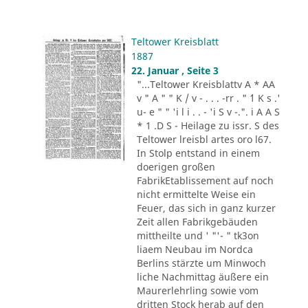
Teltower Kreisblatt
1887
22. Januar , Seite 3
"...Teltower Kreisblattv A * AA
v " A " " K / v - . . . -rr . " ´1 K s .'
u- e " " 'i l i . . - 'i S v -.". i A A S
* 1 .D S - Heilage zu issr. S des
Teltower lreisbl artes oro l67.
In Stolp entstand in einem
doerigen großen
FabrikEtablissement auf noch
nicht ermittelte Weise ein
Feuer, das sich in ganz kurzer
Zeit allen Fabrikgebäuden
mittheilte und ' "'- " tk3on
liaem Neubau im Nordca
Berlins stärzte um Minwoch
liche Nachmittag äußere ein
Maurerlehrling sowie vom
dritten Stock herab auf den