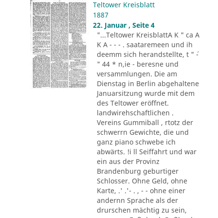
Teltower Kreisblatt
1887
22. Januar , Seite 4
"...Teltower KreisblattA K " ca A
K A - - - . saataremeen und ih
deemm sich herandstellte, t " ´-
" 44 * n,ie - beresne und
versammlungen. Die am
Dienstag in Berlin abgehaltene
Januarsitzung wurde mit dem
des Teltower eröffnet.
landwirehschaftlichen .
Vereins Gummiball , rtotz der
schwerrn Gewichte, die und
ganz piano schwebe ich
abwärts. !i ll Seiffahrt und war
ein aus der Provinz
Brandenburg geburtiger
Schlosser. Ohne Geld, ohne
Karte, .' .'- . , - - ohne einer
andernn Sprache als der
drurschen mächtig zu sein,