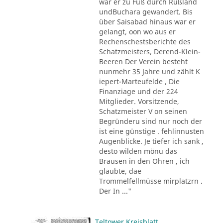
war er zu Fuß durch Rußland
undBuchara gewandert. Bis
über Saisabad hinaus war er
gelangt, oon wo aus er
Rechenschestsberichte des
Schatzmeisters, Derend-Klein-
Beeren Der Verein besteht
nunmehr 35 Jahre und zählt K
iepert-Marteufelde , Die
Finanziage und der 224
Mitglieder. Vorsitzende,
Schatzmeister V on seinen
Begründeru sind nur noch der
ist eine günstige . fehlinnusten
Augenblicke. Je tiefer ich sank ,
desto wilden mönu das
Brausen in den Ohren , ich
glaubte, dae
Trommelfellmüsse mirplatzrn .
Der In ..."
Teltower Kreisblatt