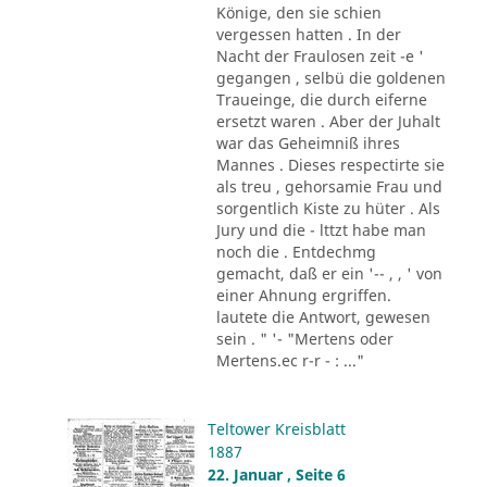
Könige, den sie schien
vergessen hatten . In der
Nacht der Fraulosen zeit -e '
gegangen , selbü die goldenen
Traueinge, die durch eiferne
ersetzt waren . Aber der Juhalt
war das Geheimniß ihres
Mannes . Dieses respectirte sie
als treu , gehorsamie Frau und
sorgentlich Kiste zu hüter . Als
Jury und die - lttzt habe man
noch die . Entdechmg
gemacht, daß er ein '-- , , ' von
einer Ahnung ergriffen.
lautete die Antwort, gewesen
sein . " '- "Mertens oder
Mertens.ec r-r - : ..."
Teltower Kreisblatt
1887
22. Januar , Seite 6