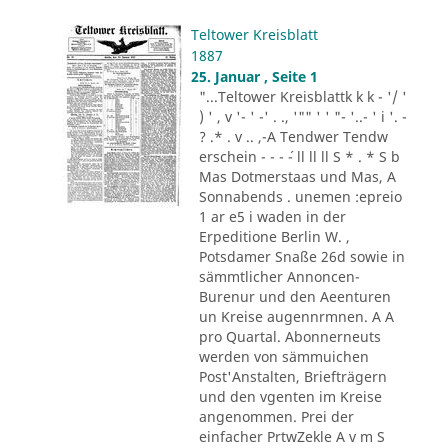
Teltower Kreisblatt
1887
25. Januar , Seite 1
"...Teltower Kreisblattk k k - '/ '
) ' , v '- ' -' . ., '"" ' ' "- '..- ' i '. -
? .* . v .. ,-A Tendwer Tendw
erschein - - - ´- ll ll ll S * . * S b
Mas Dotmerstaas und Mas, A
Sonnabends . unemen :epreio
1 ar e5 i waden in der
Erpeditione Berlin W. ,
Potsdamer Snaße 26d sowie in
sämmtlicher Annoncen-
Burenur und den Aeenturen
un Kreise augennrmnen. A A
pro Quartal. Abonnerneuts
werden von sämmuichen
Post'Anstalten, Briefträgern
und den vgenten im Kreise
angenommen. Prei der
einfacher PrtwZekle A v m S