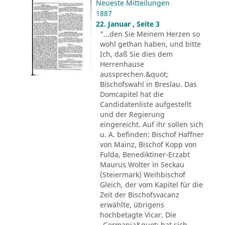
Neueste Mitteilungen
1887
22. Januar , Seite 3
"...den Sie Meinem Herzen so
wohl gethan haben, und bitte
Ich, daß Sie dies dem
Herrenhause
aussprechen.&quot;
Bischofswahl in Breslau. Das
Domcapitel hat die
Candidatenliste aufgestellt
und der Regierung
eingereicht. Auf ihr sollen sich
u. A. befinden: Bischof Haffner
von Mainz, Bischof Kopp von
Fulda, Benediktiner-Erzabt
Maurus Wolter in Seckau
(Steiermark) Weihbischof
Gleich, der vom Kapitel für die
Zeit der Bischofsvacanz
erwählte, übrigens
hochbetagte Vicar. Die
„Germania&quot; hat sich