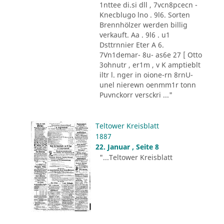
1nttee di.si dll , 7vcn8pcecn -
Knecblugo lno . 9l6. Sorten
Brennhölzer werden billig
verkauft. Aa . 9l6 . u1
Dsttrnnier Eter A 6.
7Vn1demar- 8u- as6e 27 [ Otto
3ohnutr , er1m , v K amptieblt
iltr l. nger in oione-rn 8rnU-
unel nierewn oenmm1r tonn
Puvnckorr versckri ..."
Teltower Kreisblatt
1887
22. Januar , Seite 8
"...Teltower Kreisblatt