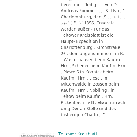
berechnet. Redigirt - von Dr .
Andreas Sommer. . ,--S- l No . 1
Charlomnburg, den .5 . . Juli .- .
.-/- ' ) ", '-' 1856. ´ Inserate
werden außer - Für das
Teltower Kreisblatt ist die
Haupt- Expedition in
Charlottenburg , Kirchstraße
26 . dem angenommnen : in K.
- Wusterhausen beim Kaufm .
Hrn . Scheder beim Kaufm. Hrn
. Plewe S in Köpnick beim
Kaufm . Hrn . Liese , in
Mittenwalde in Zossen beim
Kaufm . Hrn . Nobiling , in
Teltow beim Kaufm . Hrn.
Pickenbach . v B . ekau ntm ach
un g Der an Stelle und des
bisherigen Charlo ..."
Teltower Kreisblatt