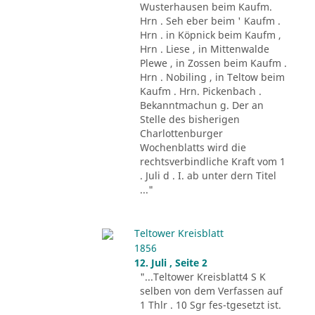
Wusterhausen beim Kaufm.
Hrn . Seh eber beim ' Kaufm .
Hrn . in Köpnick beim Kaufm ,
Hrn . Liese , in Mittenwalde
Plewe , in Zossen beim Kaufm .
Hrn . Nobiling , in Teltow beim
Kaufm . Hrn. Pickenbach .
Bekanntmachun g. Der an
Stelle des bisherigen
Charlottenburger
Wochenblatts wird die
rechtsverbindliche Kraft vom 1
. Juli d . I. ab unter dern Titel
..."
Teltower Kreisblatt
1856
12. Juli , Seite 2
"...Teltower Kreisblatt4 S K
selben von dem Verfassen auf
1 Thlr . 10 Sgr fes-tgesetzt ist.