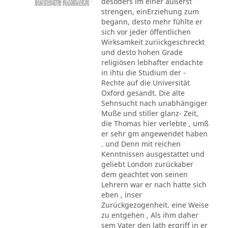
desoders im einer äußerst
strengen, einErziehung zum
begann, desto mehr fühlte er
sich vor jeder öffentlichen
Wirksamkeit zuriickgeschreckt
und desto hohen Grade
religiösen lebhafter endachte
in ihtu die Studium der -
Rechte auf die Universität
Oxford gesandt. Die alte
Sehnsucht nach unabhängiger
Muße und stiller glanz- Zeit,
die Thomas hier verlebte , umß
er sehr gm angewendet haben
. und Denn mit reichen
Kenntnissen ausgestattet und
geliebt London zurückaber
dem geachtet von seinen
Lehrern war er nach hatte sich
eben , inser
Zurückgezogenheit. eine Weise
zu entgehen , Als ihm daher
sem Vater den lath ergriff in er