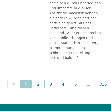
derselben durch List erledigen
und umaemte in die- ser
Absicht die nächststehenden
die andern würden darüber
hatte sich geirrt . auf das
Zärtlichste , und fliehen .
meinend , Aber er erschrecken
Versinnbildlichungen und
abge - Statt sich zu flüchten ,
stürmten nun alle mk
schlossenen Darstellungen
fort, und bald ..."
(current)
«
1
2
3
4
5
...
736