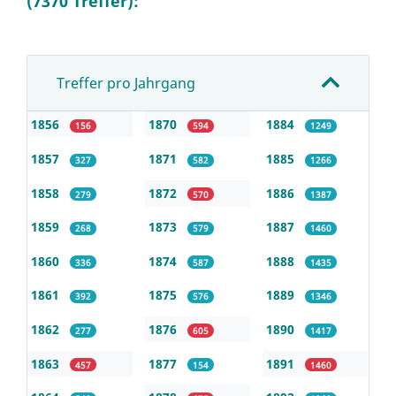
(7370 Treffer):
Treffer pro Jahrgang
1856
1870
1884
156
594
1249
1857
1871
1885
327
582
1266
1858
1872
1886
279
570
1387
1859
1873
1887
268
579
1460
1860
1874
1888
336
587
1435
1861
1875
1889
392
576
1346
1862
1876
1890
277
605
1417
1863
1877
1891
457
154
1460