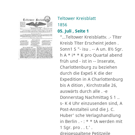
Teltower Kreisblatt
1856
05. Juli , Seite 1
"...Teltower Kreisblattv. .- Tlter
Kreisb Tlter Erscheint jeden .
Sonn1 S "- isu . -- A un. 8½ Sgr.
h A * i* * K pro Quartal abend
früh und - ist in -- Inserate,
Charlottenburg zu beziehen
durch die ExpeS K die der
Expedition in A Charlottenburg
bis A dition , Kirchstraße 26,
auswärts durch alle . -e
Donnerstag Nachmittag S 1 ..
s- K 4 Uhr einzusenden sind, A
Post-Anstalteii und die J. C.
Huber' sche Verlagshandlung
in Berlin . - : * * tA werden mit
1 Sgr. pro . . t.' .
dreigespaltene Petitzeile