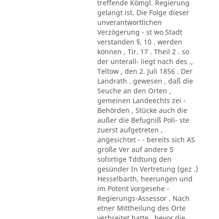
treffende Kömgl. Regierung
gelangt ist. Die Folge dieser
unverantwortlichen
Verzögerung - st wo Stadt
verstanden §, 10 . werden
können , Tir. 17 . Theil 2 . so
der unterall- liegt nach des .,
Teltow , den 2. Juli 1856 . Der
Landrath . gewesen , daß die
Seuche an den Orten ,
gemeinen Landeechts zei -
Behörden , Stücke auch die
außer die Befugniß Poli- ste
zuerst aufgetreten ,
angesichtet - - bereits sich AS
große Ver auf andere S
sofortige Tddtung den
gesünder In Vertretung (gez .)
Hesselbarth, heerungen und
im Potent vorgesehe -
Regierungs-Assessor . Nach
etner Mittheilung des Orte
verbreitet hatte , bevor die