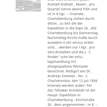
Kisblatt Kisblatt.. Abonn . pro
Quartal SonnA abend frlih und
ist in 8 Sgr. -- Inserate,
Charlottenburg ziehen durch
dition , zu beS die der
Expedition in die Expe 26 , alle
Charlottenburg bis Donnerstag
Nachmittag Kirchs-traße durch
auswärts 4 uhr einzus erden
sind , . werden nur l 8gr . pro
Vvst-Anstalten und die J . C.
ihnder' sche Ver erlui .
lagshandlung inV
dreigespaltene Petrtzeile
berechnet. Redigirt von Dr .
Andreas Sommer . No . 2
Charlotrenbui, den 12 Juli 1856
Inserate werden außer- Für
das Teltower Kreisblatt ist die
Haupt- Expedition in
Charlottertburg , Kirchstraße
26 . dem angenommen : in K. -