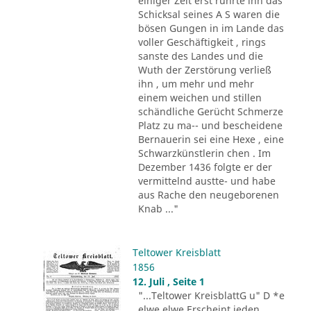
einiger Zeit erst rührte ihn das
Schicksal seines A S waren die
bösen Gungen in im Lande das
voller Geschäftigkeit , rings
sanste des Landes und die
Wuth der Zerstörung verließ
ihn , um mehr und mehr
einem weichen und stillen
schändliche Gerücht Schmerze
Platz zu ma-- und bescheidene
Bernauerin sei eine Hexe , eine
Schwarzkünstlerin chen . Im
Dezember 1436 folgte er der
vermittelnd austte- und habe
aus Rache den neugeborenen
Knab ..."
Teltower Kreisblatt
1856
12. Juli , Seite 1
"...Teltower KreisblattG u" D *e
elwe elwe Erscheint jeden