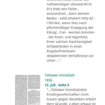
nothwendigen vdvuweUA1vt
01v iheK nen Fällen
anzuordnen , dann keinem
Bedeu - evlill.eVveev11Klly dZ -
l fell ken, wenn dies nach
pflichtmäßiger Erwägung der
Königl . Con - werden konnten
. der Kreis- und legenheit,
Einer solchen Nachlassigkeit
Ortsbehörden in einer
AngeAufmerksam-
obwaltenden Verhältnisse zur
Unter ..."
Teltower Kreisblatt
1856
12. Juli , Seite 3
"...Teltower Kreisblattden
Kredtrgesellschaften nicht
trauen gegen dieselben erklärt
dern Grunde. v eben erbaut ist