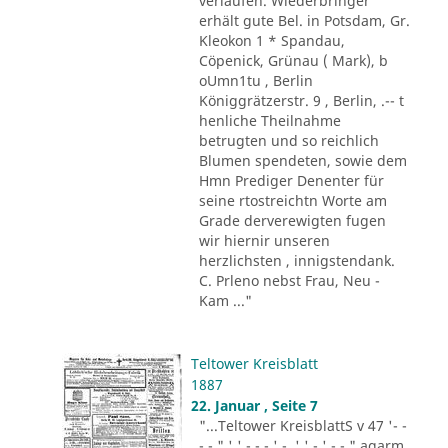
verlaufen. Wiederbringer
erhält gute Bel. in Potsdam, Gr.
Kleokon 1 * Spandau,
Cöpenick, Grünau ( Mark), b
oUmn1tu , Berlin
Königgrätzerstr. 9 , Berlin, .-- t
henliche Theilnahme
betrugten und so reichlich
Blumen spendeten, sowie dem
Hmn Prediger Denenter für
seine rtostreichtn Worte am
Grade derverewigten fugen
wir hiernir unseren
herzlichsten , innigstendank.
C. Prleno nebst Frau, Neu -
Kam ..."
Teltower Kreisblatt
1887
22. Januar , Seite 7
"...Teltower KreisblattS v 47 '- -
- - " ' ' - - - ' -. ' ' - ' -.-." agarm