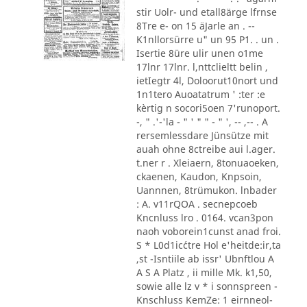
stir Uolr- und etall8ärge lfrnse
8Tre e- on 15 äJarle an . --
K1nllorsürre u" un 95 P1. . un .
Isertie 8üre ulir unen o1me
17lnr 17lnr. l,nttclieltt belin ,
ietIegtr 4l, Doloorut10nort und
1n1tero Auoatatrum ' :ter :e
kèrtig n socori5oen 7'runoport.
-, " .'-'la - " ' " " - " ', -- ,-- . A
rersemlessdare Jünsütze mit
auah ohne 8ctreibe aui l.ager.
t.ner r . Xleiaern, 8tonuaoeken,
ckaenen, Kaudon, Knpsoin,
Uannnen, 8trümukon. lnbader
: A. v11rQOA . secnepcoeb
Kncnluss lro . 0164. vcan3pon
naoh voborein1cunst anad froi.
S * L0d1ic´ctre Hol e'heitde:ir,ta
,st -Isntiile ab issr' Ubnftlou A
A S A Platz , ii mille Mk. k1,50,
sowie alle lz v * i sonnspreen -
Knschluss KemZe: 1 eirnneol-