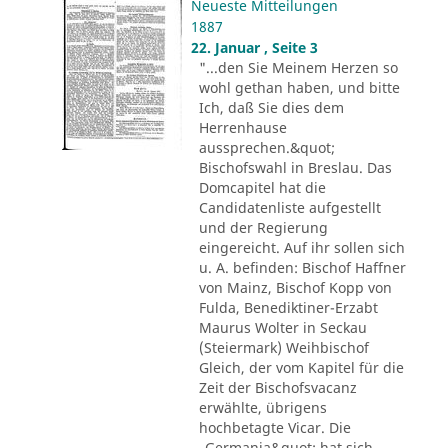
Neueste Mitteilungen
1887
22. Januar , Seite 3
"...den Sie Meinem Herzen so
wohl gethan haben, und bitte
Ich, daß Sie dies dem
Herrenhause
aussprechen.&quot;
Bischofswahl in Breslau. Das
Domcapitel hat die
Candidatenliste aufgestellt
und der Regierung
eingereicht. Auf ihr sollen sich
u. A. befinden: Bischof Haffner
von Mainz, Bischof Kopp von
Fulda, Benediktiner-Erzabt
Maurus Wolter in Seckau
(Steiermark) Weihbischof
Gleich, der vom Kapitel für die
Zeit der Bischofsvacanz
erwählte, übrigens
hochbetagte Vicar. Die
„Germania&quot; hat sich