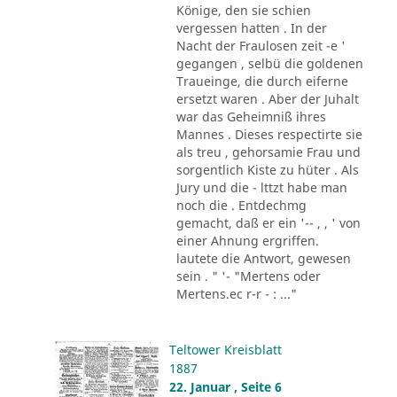
Könige, den sie schien
vergessen hatten . In der
Nacht der Fraulosen zeit -e '
gegangen , selbü die goldenen
Traueinge, die durch eiferne
ersetzt waren . Aber der Juhalt
war das Geheimniß ihres
Mannes . Dieses respectirte sie
als treu , gehorsamie Frau und
sorgentlich Kiste zu hüter . Als
Jury und die - lttzt habe man
noch die . Entdechmg
gemacht, daß er ein '-- , , ' von
einer Ahnung ergriffen.
lautete die Antwort, gewesen
sein . " '- "Mertens oder
Mertens.ec r-r - : ..."
Teltower Kreisblatt
1887
22. Januar , Seite 6