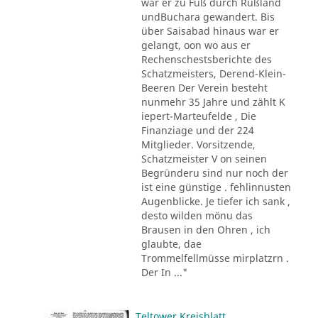
war er zu Fuß durch Rußland
undBuchara gewandert. Bis
über Saisabad hinaus war er
gelangt, oon wo aus er
Rechenschestsberichte des
Schatzmeisters, Derend-Klein-
Beeren Der Verein besteht
nunmehr 35 Jahre und zählt K
iepert-Marteufelde , Die
Finanziage und der 224
Mitglieder. Vorsitzende,
Schatzmeister V on seinen
Begründeru sind nur noch der
ist eine günstige . fehlinnusten
Augenblicke. Je tiefer ich sank ,
desto wilden mönu das
Brausen in den Ohren , ich
glaubte, dae
Trommelfellmüsse mirplatzrn .
Der In ..."
Teltower Kreisblatt