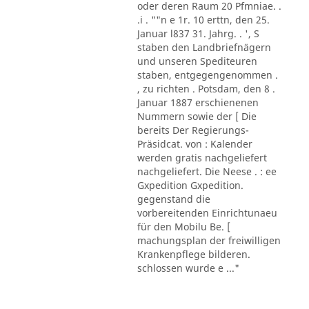
oder deren Raum 20 Pfmniae. .
.i . ""n e 1r. 10 erttn, den 25.
Januar l837 31. Jahrg. . ', S
staben den Landbriefnägern
und unseren Spediteuren
staben, entgegengenommen .
, zu richten . Potsdam, den 8 .
Januar 1887 erschienenen
Nummern sowie der [ Die
bereits Der Regierungs-
Präsidcat. von : Kalender
werden gratis nachgeliefert
nachgeliefert. Die Neese . : ee
Gxpedition Gxpedition.
gegenstand die
vorbereitenden Einrichtunaeu
für den Mobilu Be. [
machungsplan der freiwilligen
Krankenpflege bilderen.
schlossen wurde e ..."