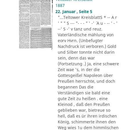
1887
22. Januar , Seite 5
"...Teltower KreisblattS * -- A r
' " " S --- "- - - " ' -' ´ A u - -- ' - '
--' S -' v tanz und reuz.
Vaterländische mählung von
eorv Hvrn. (Unbefugter
Nachdruck ist verboren.) Gold
und Silber tonnte nicht darin
sein, denn das war
(Fortsetzung .) Ja, eine schwere
Zeit wae 's, in der die
Gottesgeißel Napoleon über
Preußen herrschte, und doch
begannen Das die
Verständigen sie bald eine
gute Zeit zu heißen . eine
Kleinod , daß den Preußen
geblieben war, bietreue so
hell, daß es ür ihren irdischen
König, schimmerte ihnen den
Weg wies 1u dem himmlischen