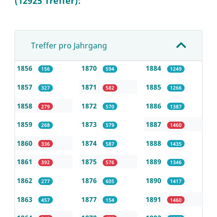
(12925 Treffer):
Treffer pro Jahrgang
1856
1870
1884
156
594
1249
1857
1871
1885
327
582
1266
1858
1872
1886
279
570
1387
1859
1873
1887
268
579
1460
1860
1874
1888
336
587
1435
1861
1875
1889
392
576
1346
1862
1876
1890
277
605
1417
1863
1877
1891
457
154
1460