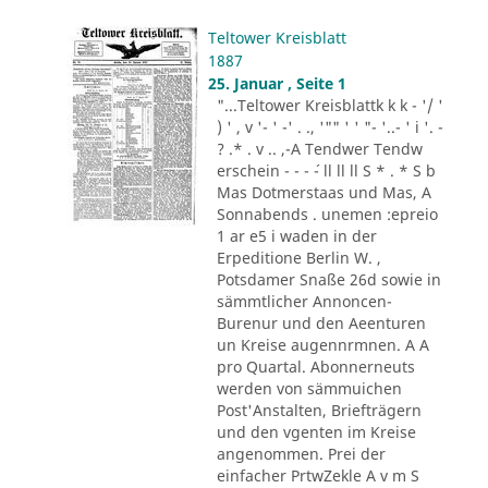
Teltower Kreisblatt
1887
25. Januar , Seite 1
"...Teltower Kreisblattk k k - '/ '
) ' , v '- ' -' . ., '"" ' ' "- '..- ' i '. -
? .* . v .. ,-A Tendwer Tendw
erschein - - - ´- ll ll ll S * . * S b
Mas Dotmerstaas und Mas, A
Sonnabends . unemen :epreio
1 ar e5 i waden in der
Erpeditione Berlin W. ,
Potsdamer Snaße 26d sowie in
sämmtlicher Annoncen-
Burenur und den Aeenturen
un Kreise augennrmnen. A A
pro Quartal. Abonnerneuts
werden von sämmuichen
Post'Anstalten, Briefträgern
und den vgenten im Kreise
angenommen. Prei der
einfacher PrtwZekle A v m S