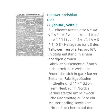
Teltower Kreisblatt
1887
22. Januar , Seite 3
"...Teltower Kreisblattv A * AA
v " A " " K / v - . . . -rr . " ´1 K s .'
u- e " " 'i l i . . - 'i S v -.". i A A S
* 1 .D S - Heilage zu issr. S des
Teltower lreisbl artes oro l67.
In Stolp entstand in einem
doerigen großen
FabrikEtablissement auf noch
nicht ermittelte Weise ein
Feuer, das sich in ganz kurzer
Zeit allen Fabrikgebäuden
mittheilte und ' "'- " tk3on
liaem Neubau im Nordca
Berlins stärzte um Minwoch
liche Nachmittag äußere ein
Maurerlehrling sowie vom
dritten Stock herab auf den