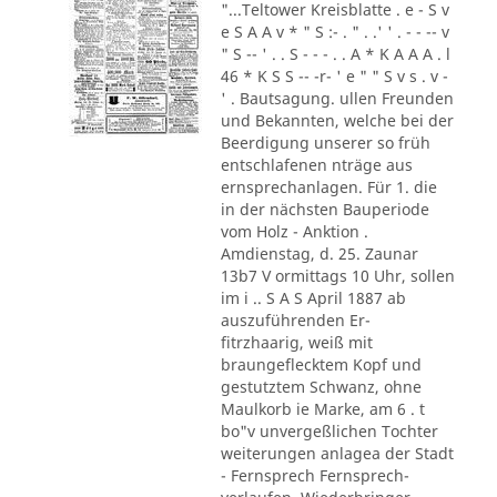
"...Teltower Kreisblatte . e - S v
e S A A v * " S :- . " . .' ' . - - -- v
" S -- ' . . S - - - . . A * K A A A . l
46 * K S S -- -r- ' e " " S v s . v -
' . Bautsagung. ullen Freunden
und Bekannten, welche bei der
Beerdigung unserer so früh
entschlafenen nträge aus
ernsprechanlagen. Für 1. die
in der nächsten Bauperiode
vom Holz - Anktion .
Amdienstag, d. 25. Zaunar
13b7 V ormittags 10 Uhr, sollen
im i .. S A S April 1887 ab
auszuführenden Er-
fitrzhaarig, weiß mit
braungeflecktem Kopf und
gestutztem Schwanz, ohne
Maulkorb ie Marke, am 6 . t
bo"v unvergeßlichen Tochter
weiterungen anlagea der Stadt
- Fernsprech Fernsprech-