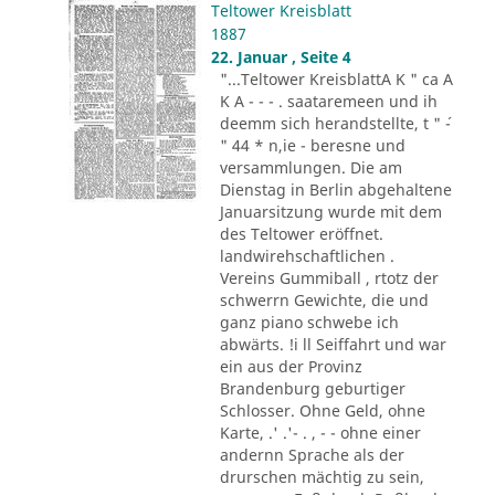
Teltower Kreisblatt
1887
22. Januar , Seite 4
"...Teltower KreisblattA K " ca A
K A - - - . saataremeen und ih
deemm sich herandstellte, t " ´-
" 44 * n,ie - beresne und
versammlungen. Die am
Dienstag in Berlin abgehaltene
Januarsitzung wurde mit dem
des Teltower eröffnet.
landwirehschaftlichen .
Vereins Gummiball , rtotz der
schwerrn Gewichte, die und
ganz piano schwebe ich
abwärts. !i ll Seiffahrt und war
ein aus der Provinz
Brandenburg geburtiger
Schlosser. Ohne Geld, ohne
Karte, .' .'- . , - - ohne einer
andernn Sprache als der
drurschen mächtig zu sein,