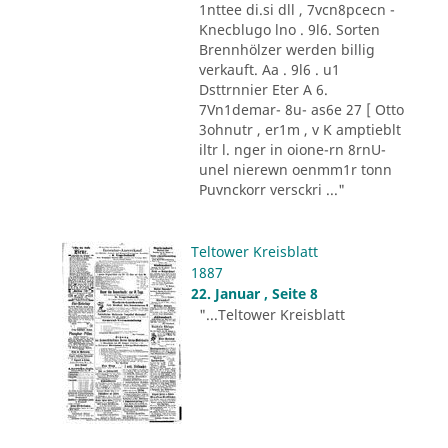
1nttee di.si dll , 7vcn8pcecn -
Knecblugo lno . 9l6. Sorten
Brennhölzer werden billig
verkauft. Aa . 9l6 . u1
Dsttrnnier Eter A 6.
7Vn1demar- 8u- as6e 27 [ Otto
3ohnutr , er1m , v K amptieblt
iltr l. nger in oione-rn 8rnU-
unel nierewn oenmm1r tonn
Puvnckorr versckri ..."
Teltower Kreisblatt
1887
22. Januar , Seite 8
"...Teltower Kreisblatt