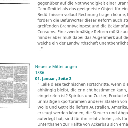
gegenüber auf die Nothwendigkeit einer Bran
Genußmittel als das geeignetste Object für ei
Bedürfnissen vollauf Rechnung tragen könne, 
fordern die Befürworter dieser Reform auch s
greifenden Branntweinpest und die Bekämpfun
Consums. Eine zweckmäßige Reform müßte auf d
minder aber muß dabei das Augenmerk auf die
welche ein der Landwirthschaft unentbehrlic
..."
Neueste Mitteilungen
1886
01. Januar , Seite 2
"...alle diese technischen Fortschritte, wenn d
abhängig bleibt, die er nicht bestimmen kann,
eingetreten ist? Spiritus und Zucker, Product
unmäßige Exportprämien anderer Staaten von 
Wolle und Getreide liefern Australien, Amerika,
erzeugt werden können, die Steuern und Abgab
auferlegt hat, sind für ihn relativ höher, als 
Unterthanen zur Hälfte von Ackerbau sich ernä