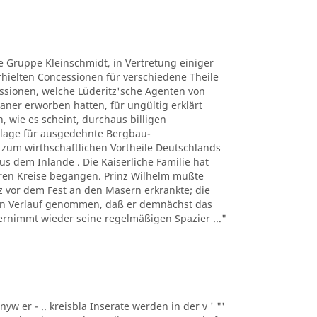
ie Gruppe Kleinschmidt, in Vertretung einiger
ielten Concessionen für verschiedene Theile
ssionen, welche Lüderitz'sche Agenten von
ner erworben hatten, für ungültig erklärt
, wie es scheint, durchaus billigen
lage für ausgedehnte Bergbau-
um wirthschaftlichen Vortheile Deutschlands
s dem Inlande . Die Kaiserliche Familie hat
eren Kreise begangen. Prinz Wilhelm mußte
urz vor dem Fest an den Masern erkrankte; die
den Verlauf genommen, daß er demnächst das
ernimmt wieder seine regelmäßigen Spazier ..."
nyw er - .. kreisbla Inserate werden in der v ' "'