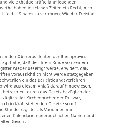
 und viele thätige Kräfte lahmlegenden
rthe haben in solchen Zeiten ein Recht, nicht
Hilfe des Staates zu vertrauen. Wie der Freisinn
rn an den Oberpräsidenten der Rheinprovinz
tragt hatte, daß der ihrem Kinde von seinem
gister wieder beseitigt werde, erwidert, daß
riften voraussichtlich nicht werde stattgegeben
chwerlich ein das Berichtigungsverfahren
er wird aus diesem Anlaß darauf hingewiesen,
u betrachten, durch das Gesetz bezüglich der
bezüglich der Kirchenbücher der Fall war, –
noch in Kraft stehenden Gesetze vom 11.
 die Standesregister als Vornamen nur
iedenen Kalendarien gebräuchlichen Namen und
alten Gesch ..."