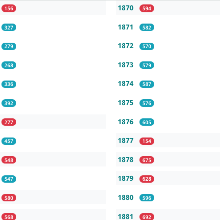
1870
156
594
1871
327
582
1872
279
570
1873
268
579
1874
336
587
1875
392
576
1876
277
605
1877
457
154
1878
548
675
1879
547
628
1880
580
596
1881
568
692