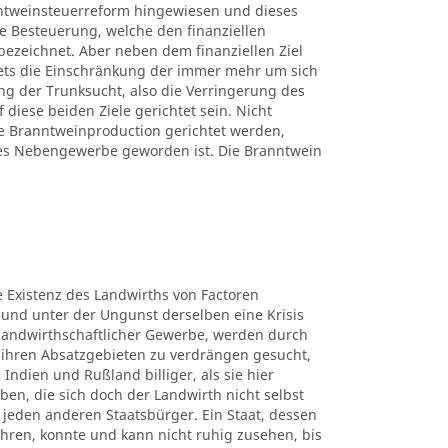
ntweinsteuerreform hingewiesen und dieses
ne Besteuerung, welche den finanziellen
bezeichnet. Aber neben dem finanziellen Ziel
tets die Einschränkung der immer mehr um sich
g der Trunksucht, also die Verringerung des
iese beiden Ziele gerichtet sein. Nicht
 Branntweinproduction gerichtet werden,
hes Nebengewerbe geworden ist. Die Branntwein
ie Existenz des Landwirths von Factoren
 und unter der Ungunst derselben eine Krisis
e landwirthschaftlicher Gewerbe, werden durch
ihren Absatzgebieten zu verdrängen gesucht,
 Indien und Rußland billiger, als sie hier
en, die sich doch der Landwirth nicht selbst
für jeden anderen Staatsbürger. Ein Staat, dessen
hren, konnte und kann nicht ruhig zusehen, bis