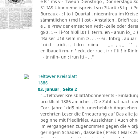
e K ' ms v - rtweun Dienstnqo , Donnerstago Son
S1 IAS Ubonneme ispreis l vro 7Uarü r5 lg . 
Bureaux - : l to t Quartal . nigenntreu im Kre
sämmtlichen ) md l I ost - Anstalten , Brieftraue
e .. e Prew der emsachen Petit -Zeile oder de
g80 .:, -- i i-'ot hl0lil.0T l. terrn. en - anun io_ .
rRaiser U1illselm mm :3. .:. -- 6i . Inbrg , auuar ld3
' ni d r ..ridi .: . it drn - niieu --- . _ .. -, ., _ --
en lbaueli rm- n ' eckt der rue . ir r t'ti ! ir Ri
. - tr niln- un : irun lti - ..."
Teltower Kreisblatt
1886
03. Januar , Seite 2
"...Teltower KreisblattAbonnements - Einladun
pro kllcht 1886 am iches . Die Zahl hat nach de
Corr. Jahre 1dd5 nicht unerheblich Abgesehen 
verehrten Leser die Erneuerung auf Das alte J
beginne mit friedlirkleu Aussichten ! Auch oh
im vergangenen zugenommen gegen die V orja
geringem Schaden , dasselbe ( Preis 1 Mark 25 P