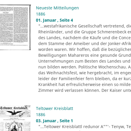
Neueste Mitteilungen
1886
01. Januar , Seite 4
"...westafrikanische Gesellschaft vertretend, d
Rheinländer, und die Gruppe Schmerenbeck erh
des Landes, nachdem die Käufe und die Conce
dem Stamme der Ameiber und der Jonker-Afrika
worden waren. Wir hoffen, daß die bezüglichen
Bewilligungen Mahareros eine gesunde Grund
Unternehmungen zum Besten des Landes und z
nun bilden werden. Politische Wochenschau. Au
das Weihnachtsfest, wie hergebracht, im eng
leider der Familienfeier fern bleiben, da er k
Krankheit hat erfreulicherweise einen so mil
Zimmer wird verlassen können. Der Kaiser unt
Teltower Kreisblatt
1886
03. Januar , Seite 1
"...Teltower Kreisblattl redunor A""'- Tenyw, Te