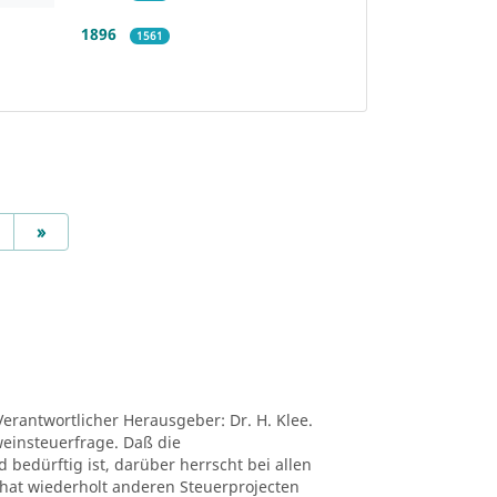
1896
1561
Next
»
Verantwortlicher Herausgeber: Dr. H. Klee.
tweinsteuerfrage. Daß die
edürftig ist, darüber herrscht bei allen
ei hat wiederholt anderen Steuerprojecten