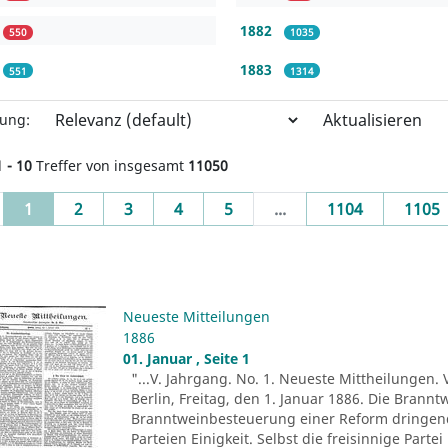
1882
550
1035
1883
551
1314
Aktualisieren
rung:
1 - 10
Treffer von insgesamt
11050
(current)
1
2
3
4
5
...
1104
1105
Neueste Mitteilungen
1886
01. Januar , Seite 1
"...V. Jahrgang. No. 1. Neueste Mittheilungen. 
Berlin, Freitag, den 1. Januar 1886. Die Brann
Branntweinbesteuerung einer Reform dringend b
Parteien Einigkeit. Selbst die freisinnige Part