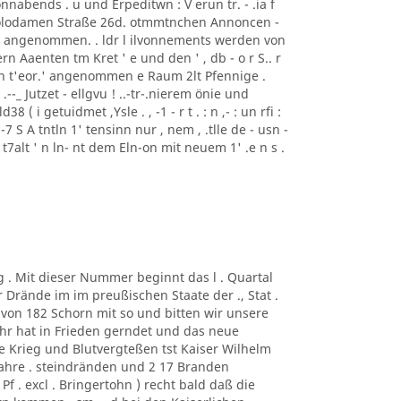
nabends . u und Erpeditwn : V erun tr. - .ia f
i Polodamen Straße 26d. otmmtnchen Annoncen -
ise angenommen. . ldr l ilvonnements werden von
rn Aaenten tm Kret ' e und den ' , db - o r S.. r
ren t'eor.' angenommen e Raum 2lt Pfennige .
: ) .--_ Jutzet - ellgvu ! ..-tr-.nierem önie und
8 ( i getuidmet ,Ysle . , -1 - r t . : n ,- : un rfi :
"' . , -7 S A tntln 1' tensinn nur , nem , .tlle de - usn -
nlr t7alt ' n ln- nt dem Eln-on mit neuem 1' .e n s .
g . Mit dieser Nummer beginnt das l . Quartal
r Drände im im preußischen Staate der ., Stat .
von 182 Schorn mit so und bitten wir unsere
ahr hat in Frieden gerndet und das neue
ne Krieg und Blutvergteßen tst Kaiser Wilhelm
hre . steindränden und 2 17 Branden
f . excl . Bringertohn ) recht bald daß die