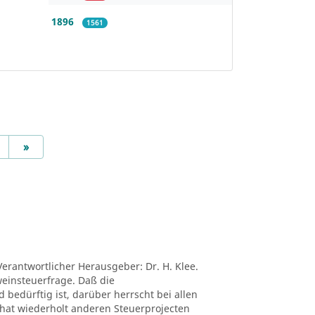
1896
1561
Next
»
Verantwortlicher Herausgeber: Dr. H. Klee.
tweinsteuerfrage. Daß die
edürftig ist, darüber herrscht bei allen
ei hat wiederholt anderen Steuerprojecten