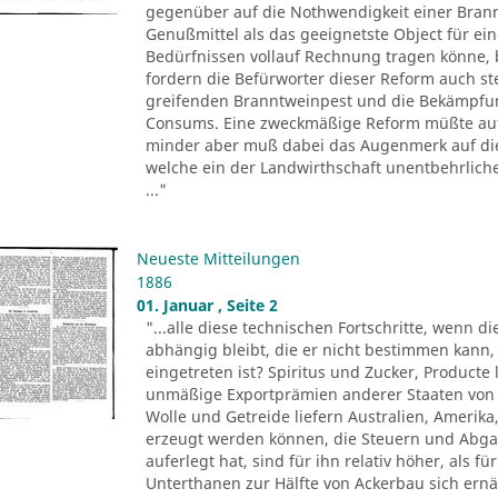
gegenüber auf die Nothwendigkeit einer Bran
Genußmittel als das geeignetste Object für ei
Bedürfnissen vollauf Rechnung tragen könne, 
fordern die Befürworter dieser Reform auch s
greifenden Branntweinpest und die Bekämpfun
Consums. Eine zweckmäßige Reform müßte auf d
minder aber muß dabei das Augenmerk auf die
welche ein der Landwirthschaft unentbehrlic
..."
Neueste Mitteilungen
1886
01. Januar , Seite 2
"...alle diese technischen Fortschritte, wenn d
abhängig bleibt, die er nicht bestimmen kann,
eingetreten ist? Spiritus und Zucker, Product
unmäßige Exportprämien anderer Staaten von 
Wolle und Getreide liefern Australien, Amerika,
erzeugt werden können, die Steuern und Abgab
auferlegt hat, sind für ihn relativ höher, als 
Unterthanen zur Hälfte von Ackerbau sich ernä