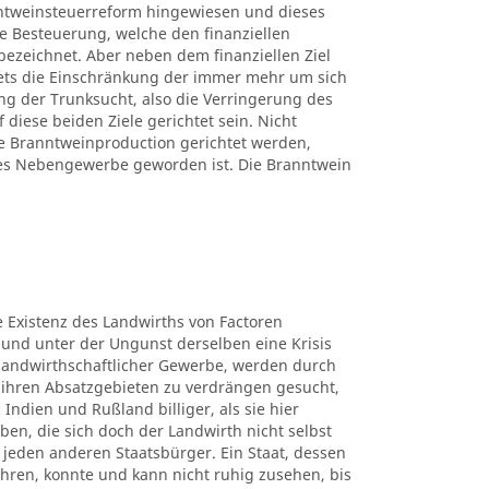
ntweinsteuerreform hingewiesen und dieses
ne Besteuerung, welche den finanziellen
bezeichnet. Aber neben dem finanziellen Ziel
tets die Einschränkung der immer mehr um sich
g der Trunksucht, also die Verringerung des
iese beiden Ziele gerichtet sein. Nicht
 Branntweinproduction gerichtet werden,
hes Nebengewerbe geworden ist. Die Branntwein
ie Existenz des Landwirths von Factoren
 und unter der Ungunst derselben eine Krisis
e landwirthschaftlicher Gewerbe, werden durch
ihren Absatzgebieten zu verdrängen gesucht,
 Indien und Rußland billiger, als sie hier
en, die sich doch der Landwirth nicht selbst
für jeden anderen Staatsbürger. Ein Staat, dessen
hren, konnte und kann nicht ruhig zusehen, bis