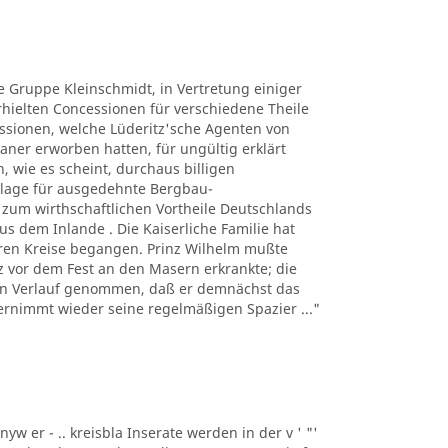
ie Gruppe Kleinschmidt, in Vertretung einiger
ielten Concessionen für verschiedene Theile
ssionen, welche Lüderitz'sche Agenten von
ner erworben hatten, für ungültig erklärt
, wie es scheint, durchaus billigen
lage für ausgedehnte Bergbau-
um wirthschaftlichen Vortheile Deutschlands
s dem Inlande . Die Kaiserliche Familie hat
eren Kreise begangen. Prinz Wilhelm mußte
urz vor dem Fest an den Masern erkrankte; die
den Verlauf genommen, daß er demnächst das
ernimmt wieder seine regelmäßigen Spazier ..."
nyw er - .. kreisbla Inserate werden in der v ' "'