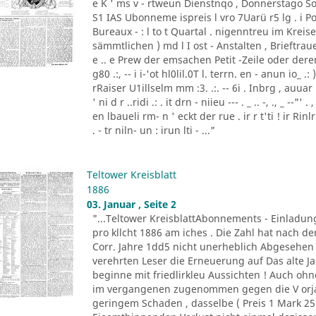
e K ' ms v - rtweun Dienstnqo , Donnerstago Son
S1 IAS Ubonneme ispreis l vro 7Uarü r5 lg . 
Bureaux - : l to t Quartal . nigenntreu im Kre
sämmtlichen ) md l I ost - Anstalten , Brieftraue
e .. e Prew der emsachen Petit -Zeile oder de
g80 .:, -- i i-'ot hl0lil.0T l. terrn. en - anun io_ .
rRaiser U1illselm mm :3. .:. -- 6i . Inbrg , auuar ld3
' ni d r ..ridi .: . it drn - niieu --- . _ .. -, ., _ --
en lbaueli rm- n ' eckt der rue . ir r t'ti ! ir Ri
. - tr niln- un : irun lti - ..."
Teltower Kreisblatt
1886
03. Januar , Seite 2
"...Teltower KreisblattAbonnements - Einladun
pro kllcht 1886 am iches . Die Zahl hat nach de
Corr. Jahre 1dd5 nicht unerheblich Abgesehen 
verehrten Leser die Erneuerung auf Das alte J
beginne mit friedlirkleu Aussichten ! Auch oh
im vergangenen zugenommen gegen die V orja
geringem Schaden , dasselbe ( Preis 1 Mark 25 P