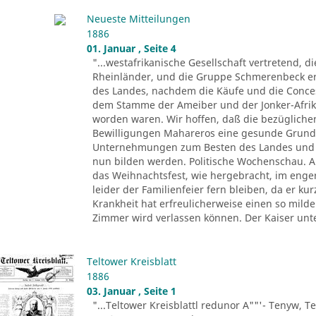
Neueste Mitteilungen
1886
01. Januar , Seite 4
"...westafrikanische Gesellschaft vertretend, d
Rheinländer, und die Gruppe Schmerenbeck erh
des Landes, nachdem die Käufe und die Conce
dem Stamme der Ameiber und der Jonker-Afrika
worden waren. Wir hoffen, daß die bezüglichen
Bewilligungen Mahareros eine gesunde Grund
Unternehmungen zum Besten des Landes und z
nun bilden werden. Politische Wochenschau. Au
das Weihnachtsfest, wie hergebracht, im eng
leider der Familienfeier fern bleiben, da er k
Krankheit hat erfreulicherweise einen so mil
Zimmer wird verlassen können. Der Kaiser unt
Teltower Kreisblatt
1886
03. Januar , Seite 1
"...Teltower Kreisblattl redunor A""'- Tenyw, Te