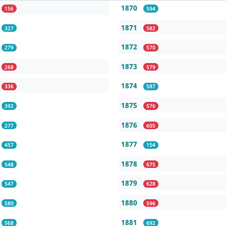
1870
156
594
1871
327
582
1872
279
570
1873
268
579
1874
336
587
1875
392
576
1876
277
605
1877
457
154
1878
548
675
1879
547
628
1880
580
596
1881
568
692