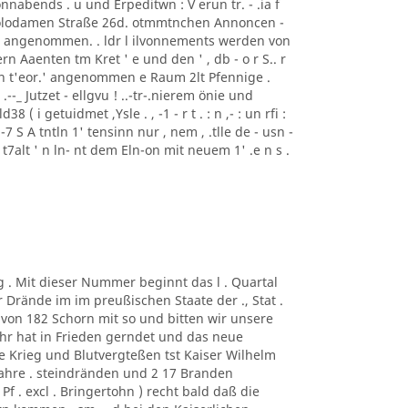
nabends . u und Erpeditwn : V erun tr. - .ia f
i Polodamen Straße 26d. otmmtnchen Annoncen -
ise angenommen. . ldr l ilvonnements werden von
rn Aaenten tm Kret ' e und den ' , db - o r S.. r
ren t'eor.' angenommen e Raum 2lt Pfennige .
: ) .--_ Jutzet - ellgvu ! ..-tr-.nierem önie und
8 ( i getuidmet ,Ysle . , -1 - r t . : n ,- : un rfi :
"' . , -7 S A tntln 1' tensinn nur , nem , .tlle de - usn -
nlr t7alt ' n ln- nt dem Eln-on mit neuem 1' .e n s .
g . Mit dieser Nummer beginnt das l . Quartal
r Drände im im preußischen Staate der ., Stat .
von 182 Schorn mit so und bitten wir unsere
ahr hat in Frieden gerndet und das neue
ne Krieg und Blutvergteßen tst Kaiser Wilhelm
hre . steindränden und 2 17 Branden
f . excl . Bringertohn ) recht bald daß die