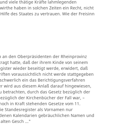
 und viele thätige Kräfte lahmlegenden
rthe haben in solchen Zeiten ein Recht, nicht
Hilfe des Staates zu vertrauen. Wie der Freisinn
rn an den Oberpräsidenten der Rheinprovinz
tragt hatte, daß der ihrem Kinde von seinem
gister wieder beseitigt werde, erwidert, daß
riften voraussichtlich nicht werde stattgegeben
chwerlich ein das Berichtigungsverfahren
er wird aus diesem Anlaß darauf hingewiesen,
u betrachten, durch das Gesetz bezüglich der
bezüglich der Kirchenbücher der Fall war, –
noch in Kraft stehenden Gesetze vom 11.
 die Standesregister als Vornamen nur
iedenen Kalendarien gebräuchlichen Namen und
alten Gesch ..."