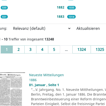
1882
550
1035
1883
551
1314
Aktualisieren
rung:
1 - 10
Treffer von insgesamt
13248
(current)
1
2
3
4
5
...
1324
1325
Neueste Mitteilungen
1886
01. Januar , Seite 1
"...V. Jahrgang. No. 1. Neueste Mittheilungen. 
Berlin, Freitag, den 1. Januar 1886. Die Brann
Branntweinbesteuerung einer Reform dringend b
Parteien Einigkeit. Selbst die freisinnige Part