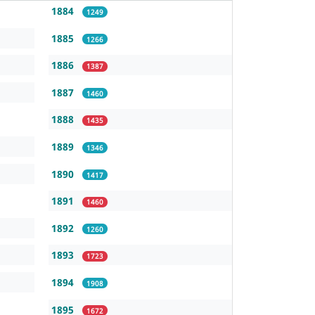
1884
1249
1885
1266
1886
1387
1887
1460
1888
1435
1889
1346
1890
1417
1891
1460
1892
1260
1893
1723
1894
1908
1895
1672