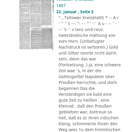
1887
22. Januar , Seite 5
"...Teltower KreisblattS * -- A r
' " " S --- "- - - " ' -' ´ A u - -- ' - '
--' S -' v tanz und reuz.
Vaterländische mählung von
eorv Hvrn. (Unbefugter
Nachdruck ist verboren.) Gold
und Silber tonnte nicht darin
sein, denn das war
(Fortsetzung .) Ja, eine schwere
Zeit wae 's, in der die
Gottesgeißel Napoleon über
Preußen herrschte, und doch
begannen Das die
Verständigen sie bald eine
gute Zeit zu heißen . eine
Kleinod , daß den Preußen
geblieben war, bietreue so
hell, daß es ür ihren irdischen
König, schimmerte ihnen den
Weg wies 1u dem himmlischen