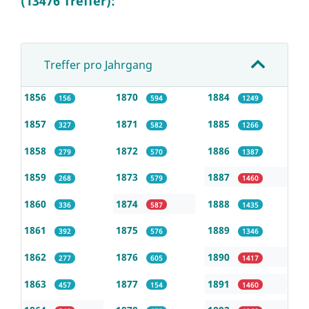
(13476 Treffer):
Treffer pro Jahrgang
1856
1870
1884
156
594
1249
1857
1871
1885
327
582
1266
1858
1872
1886
279
570
1387
1859
1873
1887
268
579
1460
1860
1874
1888
336
587
1435
1861
1875
1889
392
576
1346
1862
1876
1890
277
605
1417
1863
1877
1891
457
154
1460