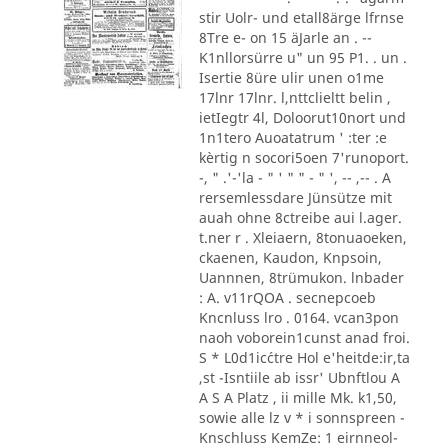
stir Uolr- und etall8ärge lfrnse
8Tre e- on 15 äJarle an . --
K1nllorsürre u" un 95 P1. . un .
Isertie 8üre ulir unen o1me
17lnr 17lnr. l,nttclieltt belin ,
ietIegtr 4l, Doloorut10nort und
1n1tero Auoatatrum ' :ter :e
kèrtig n socori5oen 7'runoport.
-, " .'-'la - " ' " " - " ', -- ,-- . A
rersemlessdare Jünsütze mit
auah ohne 8ctreibe aui l.ager.
t.ner r . Xleiaern, 8tonuaoeken,
ckaenen, Kaudon, Knpsoin,
Uannnen, 8trümukon. lnbader
: A. v11rQOA . secnepcoeb
Kncnluss lro . 0164. vcan3pon
naoh voborein1cunst anad froi.
S * L0d1ic´ctre Hol e'heitde:ir,ta
,st -Isntiile ab issr' Ubnftlou A
A S A Platz , ii mille Mk. k1,50,
sowie alle lz v * i sonnspreen -
Knschluss KemZe: 1 eirnneol-