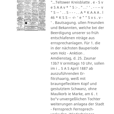
"...Teltower Kreisblatte . e - S v
e S A A v * " S :- . " . .' ' . - - -- v
" S -- ' . . S - - - . . A * K A A A . l
46 * K S S -- -r- ' e " " S v s . v -
' . Bautsagung. ullen Freunden
und Bekannten, welche bei der
Beerdigung unserer so früh
entschlafenen nträge aus
ernsprechanlagen. Für 1. die
in der nächsten Bauperiode
vom Holz - Anktion .
Amdienstag, d. 25. Zaunar
13b7 V ormittags 10 Uhr, sollen
im i .. S A S April 1887 ab
auszuführenden Er-
fitrzhaarig, weiß mit
braungeflecktem Kopf und
gestutztem Schwanz, ohne
Maulkorb ie Marke, am 6 . t
bo"v unvergeßlichen Tochter
weiterungen anlagea der Stadt
- Fernsprech Fernsprech-