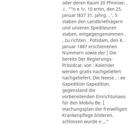
oder deren Raum 20 Pfmniae. .
.i . ""n e 1r. 10 erttn, den 25.
Januar l837 31. Jahrg. . ', S
staben den Landbriefnägern
und unseren Spediteuren
staben, entgegengenommen .
, zu richten . Potsdam, den 8 .
Januar 1887 erschienenen
Nummern sowie der [ Die
bereits Der Regierungs-
Präsidcat. von : Kalender
werden gratis nachgeliefert
nachgeliefert. Die Neese . : ee
Gxpedition Gxpedition.
gegenstand die
vorbereitenden Einrichtunaeu
für den Mobilu Be. [
machungsplan der freiwilligen
Krankenpflege bilderen.
schlossen wurde e ..."