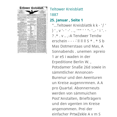
Teltower Kreisblatt
1887
25. Januar , Seite 1
"...Teltower Kreisblattk k k - '/ '
) ' , v '- ' -' . ., '"" ' ' "- '..- ' i '. -
? .* . v .. ,-A Tendwer Tendw
erschein - - - ´- ll ll ll S * . * S b
Mas Dotmerstaas und Mas, A
Sonnabends . unemen :epreio
1 ar e5 i waden in der
Erpeditione Berlin W. ,
Potsdamer Snaße 26d sowie in
sämmtlicher Annoncen-
Burenur und den Aeenturen
un Kreise augennrmnen. A A
pro Quartal. Abonnerneuts
werden von sämmuichen
Post'Anstalten, Briefträgern
und den vgenten im Kreise
angenommen. Prei der
einfacher PrtwZekle A v m S