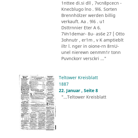
1nttee di.si dll , 7vcn8pcecn -
Knecblugo lno . 9l6. Sorten
Brennhölzer werden billig
verkauft. Aa . 9l6 . u1
Dsttrnnier Eter A 6.
7Vn1demar- 8u- as6e 27 [ Otto
3ohnutr , er1m , v K amptieblt
iltr l. nger in oione-rn 8rnU-
unel nierewn oenmm1r tonn
Puvnckorr versckri ..."
Teltower Kreisblatt
1887
22. Januar , Seite 8
"...Teltower Kreisblatt