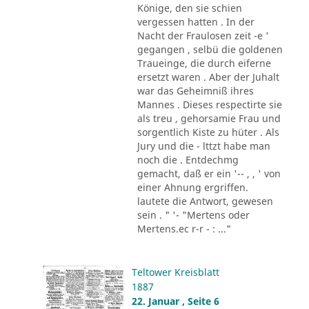
Könige, den sie schien
vergessen hatten . In der
Nacht der Fraulosen zeit -e '
gegangen , selbü die goldenen
Traueinge, die durch eiferne
ersetzt waren . Aber der Juhalt
war das Geheimniß ihres
Mannes . Dieses respectirte sie
als treu , gehorsamie Frau und
sorgentlich Kiste zu hüter . Als
Jury und die - lttzt habe man
noch die . Entdechmg
gemacht, daß er ein '-- , , ' von
einer Ahnung ergriffen.
lautete die Antwort, gewesen
sein . " '- "Mertens oder
Mertens.ec r-r - : ..."
Teltower Kreisblatt
1887
22. Januar , Seite 6