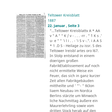
Teltower Kreisblatt
1887
22. Januar , Seite 3
"...Teltower Kreisblattv A * AA
v " A " " K / v - . . . -rr . " ´1 K s .'
u- e " " 'i l i . . - 'i S v -.". i A A S
* 1 .D S - Heilage zu issr. S des
Teltower lreisbl artes oro l67.
In Stolp entstand in einem
doerigen großen
FabrikEtablissement auf noch
nicht ermittelte Weise ein
Feuer, das sich in ganz kurzer
Zeit allen Fabrikgebäuden
mittheilte und ' "'- " tk3on
liaem Neubau im Nordca
Berlins stärzte um Minwoch
liche Nachmittag äußere ein
Maurerlehrling sowie vom
dritten Stock herab auf den