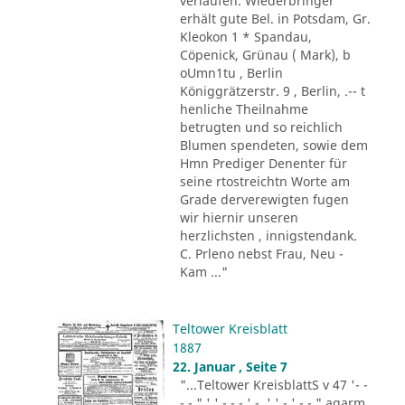
verlaufen. Wiederbringer
erhält gute Bel. in Potsdam, Gr.
Kleokon 1 * Spandau,
Cöpenick, Grünau ( Mark), b
oUmn1tu , Berlin
Königgrätzerstr. 9 , Berlin, .-- t
henliche Theilnahme
betrugten und so reichlich
Blumen spendeten, sowie dem
Hmn Prediger Denenter für
seine rtostreichtn Worte am
Grade derverewigten fugen
wir hiernir unseren
herzlichsten , innigstendank.
C. Prleno nebst Frau, Neu -
Kam ..."
Teltower Kreisblatt
1887
22. Januar , Seite 7
"...Teltower KreisblattS v 47 '- -
- - " ' ' - - - ' -. ' ' - ' -.-." agarm