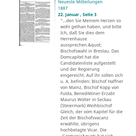
Neueste Mitteilungen
1887
22. Januar , Seite 3
"...den Sie Meinem Herzen so
wohl gethan haben, und bitte
Ich, daß Sie dies dem
Herrenhause
aussprechen.&quot;
Bischofswahl in Breslau. Das
Domcapitel hat die
Candidatenliste aufgestellt
und der Regierung
eingereicht. Auf ihr sollen sich
u. A. befinden: Bischof Haffner
von Mainz, Bischof Kopp von
Fulda, Benediktiner-Erzabt
Maurus Wolter in Seckau
(Steiermark) Weihbischof
Gleich, der vom Kapitel für die
Zeit der Bischofsvacanz
erwählte, übrigens
hochbetagte Vicar. Die
„Germania&quot; hat sich