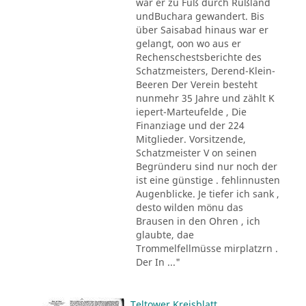
war er zu Fuß durch Rußland
undBuchara gewandert. Bis
über Saisabad hinaus war er
gelangt, oon wo aus er
Rechenschestsberichte des
Schatzmeisters, Derend-Klein-
Beeren Der Verein besteht
nunmehr 35 Jahre und zählt K
iepert-Marteufelde , Die
Finanziage und der 224
Mitglieder. Vorsitzende,
Schatzmeister V on seinen
Begründeru sind nur noch der
ist eine günstige . fehlinnusten
Augenblicke. Je tiefer ich sank ,
desto wilden mönu das
Brausen in den Ohren , ich
glaubte, dae
Trommelfellmüsse mirplatzrn .
Der In ..."
Teltower Kreisblatt