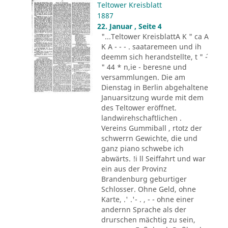
Teltower Kreisblatt
1887
22. Januar , Seite 4
"...Teltower KreisblattA K " ca A
K A - - - . saataremeen und ih
deemm sich herandstellte, t " ´-
" 44 * n,ie - beresne und
versammlungen. Die am
Dienstag in Berlin abgehaltene
Januarsitzung wurde mit dem
des Teltower eröffnet.
landwirehschaftlichen .
Vereins Gummiball , rtotz der
schwerrn Gewichte, die und
ganz piano schwebe ich
abwärts. !i ll Seiffahrt und war
ein aus der Provinz
Brandenburg geburtiger
Schlosser. Ohne Geld, ohne
Karte, .' .'- . , - - ohne einer
andernn Sprache als der
drurschen mächtig zu sein,