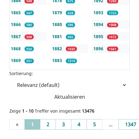
1864
1878
1892
548
675
1260
1865
1879
1893
547
628
1723
1866
1880
1894
580
596
1908
1867
1881
1895
568
692
1672
1868
1882
1896
550
1035
1561
1869
1883
551
1314
Sortierung:
Aktualisieren
Zeige
1 - 10
Treffer von insgesamt
13476
(current)
«
1
2
3
4
5
...
1347