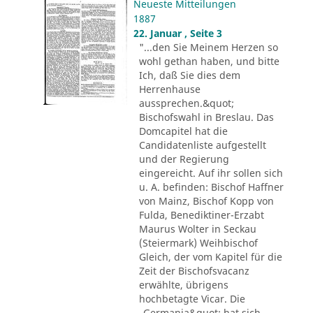
Neueste Mitteilungen
1887
22. Januar , Seite 3
"...den Sie Meinem Herzen so
wohl gethan haben, und bitte
Ich, daß Sie dies dem
Herrenhause
aussprechen.&quot;
Bischofswahl in Breslau. Das
Domcapitel hat die
Candidatenliste aufgestellt
und der Regierung
eingereicht. Auf ihr sollen sich
u. A. befinden: Bischof Haffner
von Mainz, Bischof Kopp von
Fulda, Benediktiner-Erzabt
Maurus Wolter in Seckau
(Steiermark) Weihbischof
Gleich, der vom Kapitel für die
Zeit der Bischofsvacanz
erwählte, übrigens
hochbetagte Vicar. Die
„Germania&quot; hat sich