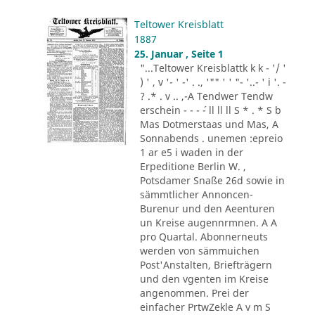
Teltower Kreisblatt
1887
25. Januar , Seite 1
"...Teltower Kreisblattk k k - '/ '
) ' , v '- ' -' . ., '"" ' ' "- '..- ' i '. -
? .* . v .. ,-A Tendwer Tendw
erschein - - - ´- ll ll ll S * . * S b
Mas Dotmerstaas und Mas, A
Sonnabends . unemen :epreio
1 ar e5 i waden in der
Erpeditione Berlin W. ,
Potsdamer Snaße 26d sowie in
sämmtlicher Annoncen-
Burenur und den Aeenturen
un Kreise augennrmnen. A A
pro Quartal. Abonnerneuts
werden von sämmuichen
Post'Anstalten, Briefträgern
und den vgenten im Kreise
angenommen. Prei der
einfacher PrtwZekle A v m S