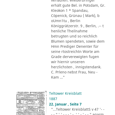
verlaufen. Wiederbringer
erhält gute Bel. in Potsdam, Gr.
Kleokon 1 * Spandau,
Cöpenick, Grünau ( Mark), b
oUmn1tu , Berlin
Königgrätzerstr. 9 , Berlin, .-- t
henliche Theilnahme
betrugten und so reichlich
Blumen spendeten, sowie dem
Hmn Prediger Denenter für
seine rtostreichtn Worte am
Grade derverewigten fugen
wir hiernir unseren
herzlichsten , innigstendank.
C. Prleno nebst Frau, Neu -
Kam ..."
Teltower Kreisblatt
1887
22. Januar , Seite 7
"...Teltower KreisblattS v 47 '- -
- - " ' ' - - - ' -. ' ' - ' -.-." agarm