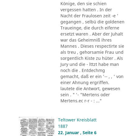
Könige, den sie schien
vergessen hatten . In der
Nacht der Fraulosen zeit -e '
gegangen , selbü die goldenen
Traueinge, die durch eiferne
ersetzt waren . Aber der Juhalt
war das Geheimniß ihres
Mannes . Dieses respectirte sie
als treu , gehorsamie Frau und
sorgentlich Kiste zu hüter . Als
Jury und die - lttzt habe man
noch die . Entdechmg
gemacht, daß er ein '-- , , ' von
einer Ahnung ergriffen.
lautete die Antwort, gewesen
sein . " '- "Mertens oder
Mertens.ec r-r - : ..."
Teltower Kreisblatt
1887
22. Januar , Seite 6