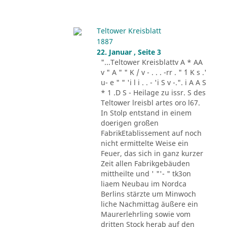
Teltower Kreisblatt
1887
22. Januar , Seite 3
"...Teltower Kreisblattv A * AA
v " A " " K / v - . . . -rr . " ´1 K s .'
u- e " " 'i l i . . - 'i S v -.". i A A S
* 1 .D S - Heilage zu issr. S des
Teltower lreisbl artes oro l67.
In Stolp entstand in einem
doerigen großen
FabrikEtablissement auf noch
nicht ermittelte Weise ein
Feuer, das sich in ganz kurzer
Zeit allen Fabrikgebäuden
mittheilte und ' "'- " tk3on
liaem Neubau im Nordca
Berlins stärzte um Minwoch
liche Nachmittag äußere ein
Maurerlehrling sowie vom
dritten Stock herab auf den