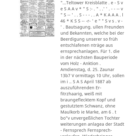
"...Teltower Kreisblatte . e - S v
e S A A v * " S :- . " . .' ' . - - -- v
" S -- ' . . S - - - . . A * K A A A . l
46 * K S S -- -r- ' e " " S v s . v -
' . Bautsagung. ullen Freunden
und Bekannten, welche bei der
Beerdigung unserer so früh
entschlafenen nträge aus
ernsprechanlagen. Für 1. die
in der nächsten Bauperiode
vom Holz - Anktion .
Amdienstag, d. 25. Zaunar
13b7 V ormittags 10 Uhr, sollen
im i .. S A S April 1887 ab
auszuführenden Er-
fitrzhaarig, weiß mit
braungeflecktem Kopf und
gestutztem Schwanz, ohne
Maulkorb ie Marke, am 6 . t
bo"v unvergeßlichen Tochter
weiterungen anlagea der Stadt
- Fernsprech Fernsprech-