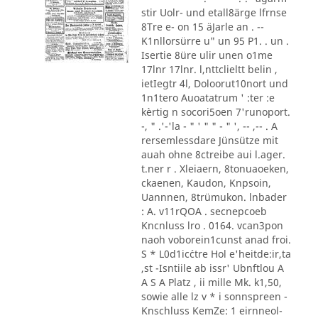
stir Uolr- und etall8ärge lfrnse
8Tre e- on 15 äJarle an . --
K1nllorsürre u" un 95 P1. . un .
Isertie 8üre ulir unen o1me
17lnr 17lnr. l,nttclieltt belin ,
ietIegtr 4l, Doloorut10nort und
1n1tero Auoatatrum ' :ter :e
kèrtig n socori5oen 7'runoport.
-, " .'-'la - " ' " " - " ', -- ,-- . A
rersemlessdare Jünsütze mit
auah ohne 8ctreibe aui l.ager.
t.ner r . Xleiaern, 8tonuaoeken,
ckaenen, Kaudon, Knpsoin,
Uannnen, 8trümukon. lnbader
: A. v11rQOA . secnepcoeb
Kncnluss lro . 0164. vcan3pon
naoh voborein1cunst anad froi.
S * L0d1ic´ctre Hol e'heitde:ir,ta
,st -Isntiile ab issr' Ubnftlou A
A S A Platz , ii mille Mk. k1,50,
sowie alle lz v * i sonnspreen -
Knschluss KemZe: 1 eirnneol-