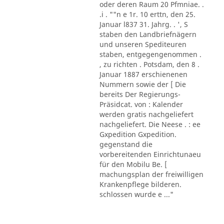
oder deren Raum 20 Pfmniae. .
.i . ""n e 1r. 10 erttn, den 25.
Januar l837 31. Jahrg. . ', S
staben den Landbriefnägern
und unseren Spediteuren
staben, entgegengenommen .
, zu richten . Potsdam, den 8 .
Januar 1887 erschienenen
Nummern sowie der [ Die
bereits Der Regierungs-
Präsidcat. von : Kalender
werden gratis nachgeliefert
nachgeliefert. Die Neese . : ee
Gxpedition Gxpedition.
gegenstand die
vorbereitenden Einrichtunaeu
für den Mobilu Be. [
machungsplan der freiwilligen
Krankenpflege bilderen.
schlossen wurde e ..."