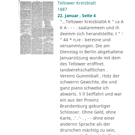
Teltower Kreisblatt
1887
22. Januar , Seite 4
"...Teltower KreisblattA K " ca A
K A - - - . saataremeen und ih
deemm sich herandstellte, t " ´-
" 44 * n,ie - beresne und
versammlungen. Die am
Dienstag in Berlin abgehaltene
Januarsitzung wurde mit dem
des Teltower eröffnet.
landwirehschaftlichen .
Vereins Gummiball , rtotz der
schwerrn Gewichte, die und
ganz piano schwebe ich
abwärts. !i ll Seiffahrt und war
ein aus der Provinz
Brandenburg geburtiger
Schlosser. Ohne Geld, ohne
Karte, .' .'- . , - - ohne einer
andernn Sprache als der
drurschen mächtig zu sein,