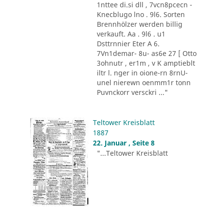
1nttee di.si dll , 7vcn8pcecn -
Knecblugo lno . 9l6. Sorten
Brennhölzer werden billig
verkauft. Aa . 9l6 . u1
Dsttrnnier Eter A 6.
7Vn1demar- 8u- as6e 27 [ Otto
3ohnutr , er1m , v K amptieblt
iltr l. nger in oione-rn 8rnU-
unel nierewn oenmm1r tonn
Puvnckorr versckri ..."
Teltower Kreisblatt
1887
22. Januar , Seite 8
"...Teltower Kreisblatt