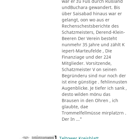
war er zu Fuß durch Rußland
undBuchara gewandert. Bis
über Saisabad hinaus war er
gelangt, oon wo aus er
Rechenschestsberichte des
Schatzmeisters, Derend-Klein-
Beeren Der Verein besteht
nunmehr 35 Jahre und zählt K
iepert-Marteufelde , Die
Finanziage und der 224
Mitglieder. Vorsitzende,
Schatzmeister V on seinen
Begründeru sind nur noch der
ist eine günstige . fehlinnusten
Augenblicke. Je tiefer ich sank ,
desto wilden mönu das
Brausen in den Ohren , ich
glaubte, dae
Trommelfellmüsse mirplatzrn .
Der In ..."
Teltower Kreisblatt