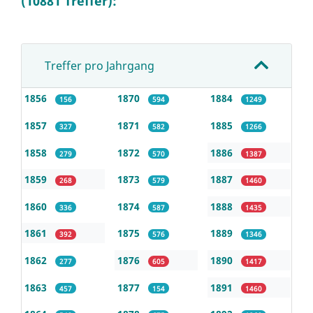
(10881 Treffer):
Treffer pro Jahrgang
1856
1870
1884
156
594
1249
1857
1871
1885
327
582
1266
1858
1872
1886
279
570
1387
1859
1873
1887
268
579
1460
1860
1874
1888
336
587
1435
1861
1875
1889
392
576
1346
1862
1876
1890
277
605
1417
1863
1877
1891
457
154
1460