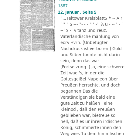
1887
22. Januar , Seite 5
"...Teltower KreisblattS * -- A r
' " " S --- "- - - " ' -' ´ A u - -- ' - '
--' S -' v tanz und reuz.
Vaterländische mählung von
eorv Hvrn. (Unbefugter
Nachdruck ist verboren.) Gold
und Silber tonnte nicht darin
sein, denn das war
(Fortsetzung .) Ja, eine schwere
Zeit wae 's, in der die
Gottesgeißel Napoleon über
Preußen herrschte, und doch
begannen Das die
Verständigen sie bald eine
gute Zeit zu heißen . eine
Kleinod , daß den Preußen
geblieben war, bietreue so
hell, daß es ür ihren irdischen
König, schimmerte ihnen den
Weg wies 1u dem himmlischen