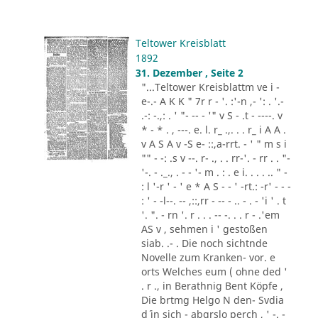
Teltower Kreisblatt
1892
31. Dezember , Seite 2
"...Teltower Kreisblattm ve i -
e-.- A K K " 7r r - '. :'-n ,- ': . '.-
.-: -.,: . ' "- -- - '" v S - .t - ----. v
* - * . , ---. e. l. r_ .,. . . r_ i A A .
v A S A v -S e- ::,a-rrt. - ' " m s i
"" - -: .s v --. r- ., . . rr-'. - rr . . "-
'-. - ._., . - - '- m . : . e i. . . . .. " -
: l '-r ' - ' e * A S - - ' -rt.: -r' - - -
: ' - -l--. -- ,::,rr - -- - .. - . - 'i ' . t
'. ". - rn '. r . . . -- -. . . r - .'em
AS v , sehmen i ' gestoßen
siab. .- . Die noch sichtnde
Novelle zum Kranken- vor. e
orts Welches eum ( ohne ded '
. r ., in Berathnig Bent Köpfe ,
Die brtmg Helgo N den- Svdia
d´ in sich - abgrslo perch , ' -. -