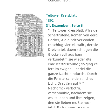
Concert neb ..."
Teltower Kreisblatt
1892
31. Dezember , Seite 6
"...Teltower Kreisblatt. A1rs der
Schertrufene. Roman von eorg
Hdcker, A die Zeit verksnden.
Es schlug Viertel, Halb , der sie
Dreiviertel, daem schlugen die
Glocken voll aus bann
verkündetm sie wieder dte
eme leertelschube ; so ging es
fort im ewigen Einerlei die
ganze Nacht hindurch . Durch
die Fensterscheiden , liches
Licht. Draußen auf * "
Nachdmck verbotrn.
versehmühle, nachdem sie
wollte leben und ihm zeigen,
den ste lieben mußte noch
jetzt, Fortschung . e selbst