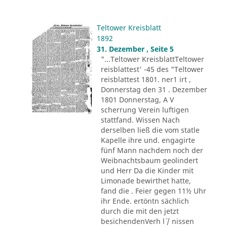
Teltower Kreisblatt
1892
31. Dezember , Seite 5
"...Teltower KreisblattTeltower
reisblattest' -45 des "Teltower
reisblattest 1801. ner1 irt ,
Donnerstag den 31 . Dezember
1801 Donnerstag, A V
scherrung Verein luftigen
stattfand. Wissen Nach
derselben ließ die vom statle
Kapelle ihre und. engagirte
fünf Mann nachdem noch der
Weibnachtsbaum geolindert
und Herr Da die Kinder mit
Limonade bewirthet hatte,
fand die . Feier gegen 11½ Uhr
ihr Ende. ertöntn sächlich
durch die mit den jetzt
besichendenVerh l´ / nissen