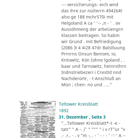
--- versicherungs- eich wnd
das ihre zur nüiterrn 494264t
also ge 188 mchr570i mit
Helgoland A ca ' '-- ,n - ' . ov
Aussöhmeng der arbeUengrn
Klassen beitragen. So habm
wir Grund . mit Befriedigung
(2086 )t 4 4i28 47dr Balsltuung
Prrnrns Onsun Beniom, io,
Kntowitz, Kön (ohne lgoland , .
baar und Tarnowitz, heinrsthrn
Indnstriebezeri i Crestld nnd
Nachderortr, - t Anschluß an
Mün ; chen- no und . ..."
Teltower Kreisblatt
1892
31. Dezember , Seite 3
"...Teltower Kreisblatt*-t -e -
tatr" " A -. /' " """ " i v rT"ur "v
.- .r.. - . v "m -, . - ' - - - ' -'-' A --