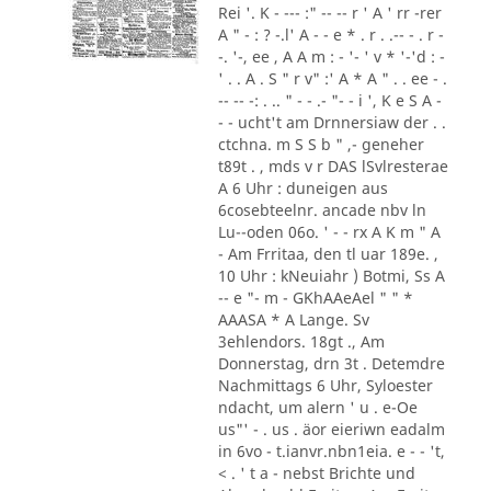
Rei '. K - --- :" -- -- r ' A ' rr -rer
A " - : ? -.l' A - - e * . r . .-- - . r -
-. '-, ee , A A m : - '- ' v * '-'d : -
' . . A . S " r v" :' A * A " . . ee - .
-- -- -: . .. " - - .- "- - i ', K e S A -
- - ucht't am Drnnersiaw der . .
ctchna. m S S b " ,- geneher
t89t . , mds v r DAS lSvlresterae
A 6 Uhr : duneigen aus
6cosebteelnr. ancade nbv ln
Lu--oden 06o. ' - - rx A K m " A
- Am Frritaa, den tl uar 189e. ,
10 Uhr : kNeuiahr ) Botmi, Ss A
-- e "- m - GKhAAeAel " " *
AAASA * A Lange. Sv
3ehlendors. 18gt ., Am
Donnerstag, drn 3t . Detemdre
Nachmittags 6 Uhr, Syloester
ndacht, um alern ' u . e-Oe
us"' - . us . äor eieriwn eadalm
in 6vo - t.ianvr.nbn1eia. e - - 't,
< . ' t a - nebst Brichte und