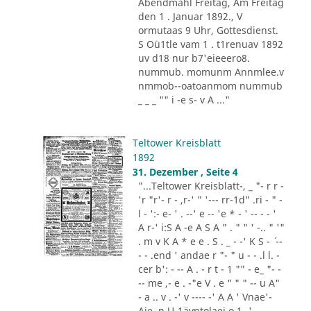
Abendmahl Freitag, Am Freitag
den 1 . Januar 1892., V
ormutaas 9 Uhr, Gottesdienst.
S Oü1tle vam 1 . t1renuav 1892
uv d18 nur b7'eieeero8.
nummub. momunm Annmlee.v
nmmob--oatoanmom nummub
_ _ _ "" i -e s- v A ..."
Teltower Kreisblatt
1892
31. Dezember , Seite 4
"...Teltower Kreisblatt-, _ "- r r -
'r "r'- r - ,r-' " '--- rr-1d" .ri - " -
l - ':- e- ' . --' e -- 'e * - ' -- - - '
A r-' i:S A -e A S A " . " " ' -.. " '"
. m v K A * e e . S . _ - -' K S - ´ --
- - .end ' andae r "- " u - - .l l. -
cer b': - -- A . - r t - 1 "" - e_ "- -
-- me ,- e . -"e V . e " " " -- u A"
- a .. v . -' v ---- -' A A ' Vnae'-
Aie. n U-1ävntolaei o 1 -'