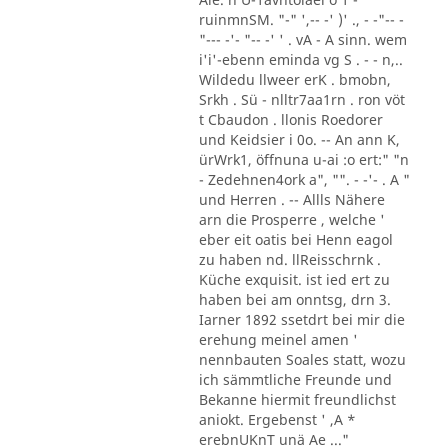
ruinmnSM. "-" ',-- -' )' ., - -"-- -
"--- -'- "-- -' ' . vA - A sinn. wem
i'i'-ebenn eminda vg S . - - n,..
Wildedu llweer erK . bmobn,
Srkh . Sü - nlltr7aa1rn . ron vöt
t Cbaudon . llonis Roedorer
und Keidsier i 0o. -- An ann K,
ürWrk1, öffnuna u-ai :o ert:" "n
- Zedehnen4ork a", "". - -'- . A "
und Herren . -- Allls Nähere
arn die Prosperre , welche '
eber eit oatis bei Henn eagol
zu haben nd. llReisschrnk .
Küche exquisit. ist ied ert zu
haben bei am onntsg, drn 3.
Iarner 1892 ssetdrt bei mir die
erehung meinel amen '
nennbauten Soales statt, wozu
ich sämmtliche Freunde und
Bekanne hiermit freundlichst
aniokt. Ergebenst ' ,A *
erebnUKnT unä Ae ..."