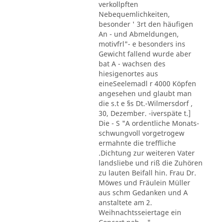
verkollpften
Nebequemlichkeiten,
besonder ' 3rt den häufigen
An - und Abmeldungen,
motivfrl"- e besonders ins
Gewicht fallend wurde aber
bat A - wachsen des
hiesigenortes aus
eineSeelemadl r 4000 Köpfen
angesehen und glaubt man
die s.t e §s Dt.-Wilmersdorf ,
30, Dezember. -iverspäte t.]
Die - S "A ordentliche Monats-
schwungvoll vorgetrogew
ermahnte die treffliche
.Dichtung zur weiteren Vater
landsliebe und riß die Zuhören
zu lauten Beifall hin. Frau Dr.
Möwes und Fräulein Müller
aus schm Gedanken und A
anstaltete am 2.
Weihnachtsseiertage ein