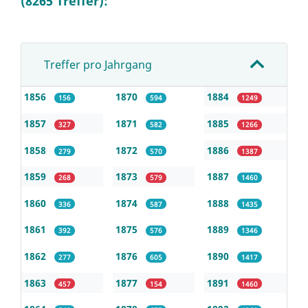
(8265 Treffer):
Treffer pro Jahrgang
1856
1870
1884
156
594
1249
1857
1871
1885
327
582
1266
1858
1872
1886
279
570
1387
1859
1873
1887
268
579
1460
1860
1874
1888
336
587
1435
1861
1875
1889
392
576
1346
1862
1876
1890
277
605
1417
1863
1877
1891
457
154
1460