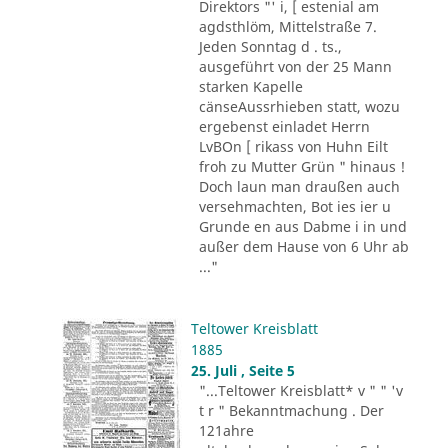
Direktors "' i, [ estenial am
agdsthlöm, Mittelstraße 7.
Jeden Sonntag d . ts.,
ausgeführt von der 25 Mann
starken Kapelle
cänseAussrhieben statt, wozu
ergebenst einladet Herrn
LvBOn [ rikass von Huhn Eilt
froh zu Mutter Grün " hinaus !
Doch laun man draußen auch
versehmachten, Bot ies ier u
Grunde en aus Dabme i in und
außer dem Hause von 6 Uhr ab
..."
Teltower Kreisblatt
1885
25. Juli , Seite 5
"...Teltower Kreisblatt* v " " 'v
t r " Bekanntmachung . Der
121ahre