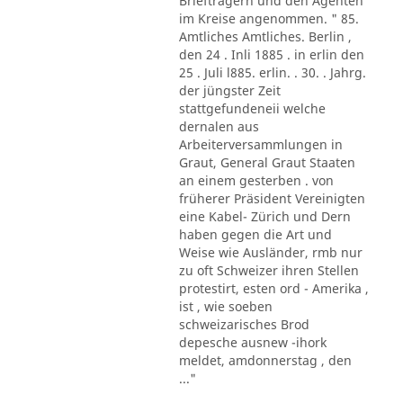
Briefträgern und den Agenten
im Kreise angenommen. " 85.
Amtliches Amtliches. Berlin ,
den 24 . Inli 1885 . in erlin den
25 . Juli l885. erlin. . 30. . Jahrg.
der jüngster Zeit
stattgefundeneii welche
dernalen aus
Arbeiterversammlungen in
Graut, General Graut Staaten
an einem gesterben . von
früherer Präsident Vereinigten
eine Kabel- Zürich und Dern
haben gegen die Art und
Weise wie Ausländer, rmb nur
zu oft Schweizer ihren Stellen
protestirt, esten ord - Amerika ,
ist , wie soeben
schweizarisches Brod
depesche ausnew -ihork
meldet, amdonnerstag , den
..."