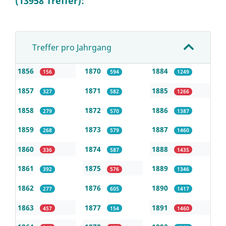
(13958 Treffer):
Treffer pro Jahrgang
1856
1870
1884
156
594
1249
1857
1871
1885
327
582
1266
1858
1872
1886
279
570
1387
1859
1873
1887
268
579
1460
1860
1874
1888
336
587
1435
1861
1875
1889
392
576
1346
1862
1876
1890
277
605
1417
1863
1877
1891
457
154
1460