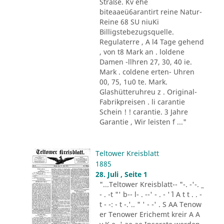
Straße. Kv ehe
biteaaeü6arantirt reine Natur-
Reine 68 SU niuKi
Billigstebezugsquelle.
Regulaterre , A l4 Tage gehend
, von t8 Mark an . loldene
Damen -llhren 27, 30, 40 ie.
Mark . coldene erten- Uhren
00, 75, 1u0 te. Mark.
Glashütteruhreu z . Original-
Fabrikpreisen . li carantie
Schein ! ! carantie. 3 Jahre
Garantie , Wir leisten f ..."
Teltower Kreisblatt
1885
28. Juli , Seite 1
"...Teltower Kreisblatt-- "-. -'-. _
- . -t "' b-- l- . --' - . - '´ l A t t . . -
t - -: - t -.'.. " ' - -' . S AA Tenow
er Tenower Erichemt kreir A A