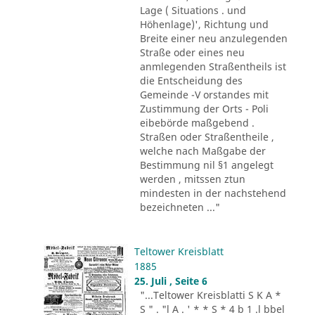
Lage ( Situations . und
Höhenlage)', Richtung und
Breite einer neu anzulegenden
Straße oder eines neu
anmlegenden Straßentheils ist
die Entscheidung des
Gemeinde -V orstandes mit
Zustimmung der Orts - Poli
eibebörde maßgebend .
Straßen oder Straßentheile ,
welche nach Maßgabe der
Bestimmung nil §1 angelegt
werden , mitssen ztun
mindesten in der nachstehend
bezeichneten ..."
Teltower Kreisblatt
1885
25. Juli , Seite 6
"...Teltower Kreisblatti S K A *
S " . "l A . ' * * S * 4 b 1 .l bbel