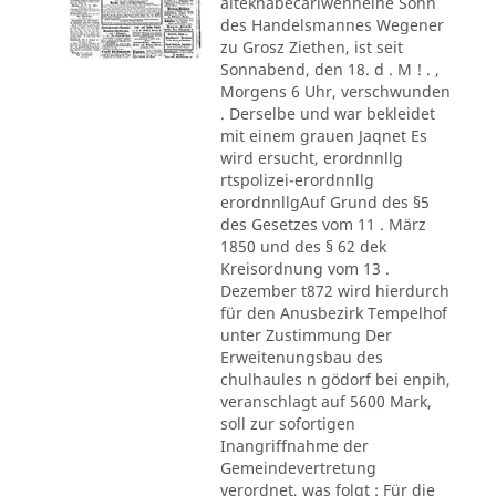
alteknabecarlwenneine Sohn
des Handelsmannes Wegener
zu Grosz Ziethen, ist seit
Sonnabend, den 18. d . M ! . ,
Morgens 6 Uhr, verschwunden
. Derselbe und war bekleidet
mit einem grauen Jaqnet Es
wird ersucht, erordnnllg
rtspolizei-erordnnllg
erordnnllgAuf Grund des §5
des Gesetzes vom 11 . März
1850 und des § 62 dek
Kreisordnung vom 13 .
Dezember t872 wird hierdurch
für den Anusbezirk Tempelhof
unter Zustimmung Der
Erweitenungsbau des
chulhaules n gödorf bei enpih,
veranschlagt auf 5600 Mark,
soll zur sofortigen
Inangriffnahme der
Gemeindevertretung
verordnet, was folgt : Für die