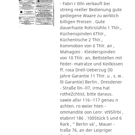
- Fabri r 0lln verkauft bei
streng reeller Bedienung gute
gediegene Waare zu wirklich
billigen Preisen . Gute
dauerhaste Rohrsiühlo 1 Thlr.,
Küchenspinden 6Thlr.,
Küchentische 2 Thlr.,
Kommoben von 6 Thlr. an ,
Mahagoni - Kleiderspinden
von 10 Thlr. an, Bettstellen mit
Feder- matratze und Keilkissen
ff. rosa Drell-Ueberzug (l0
Jahre Garantie 11 Thlr. u . s. w .
l0 Garantie) Berlin , Dresdener
- Straße lln--ll7, irma hat
rotheZchtist, bitte daraus.
sawie allsr 116--117 genau n
achten. ro weier hten -
ommandite oon Lenr. vt9Sllrbi ,
etabnrt 186 . 100Stück 5 und 6
Rark , " Berlin vä'., Mauer -
traße 76, an der Leipriger