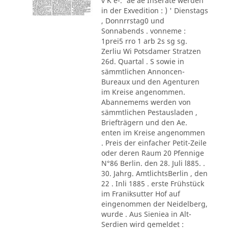
v K e-.' ae ae Inserate werden
in der Exvedition : ) ' Dienstags
, Donnrrstag0 und
Sonnabends . vonneme :
1prei5 rro 1 arb 2s sg sg.
Zerliu Wi Potsdamer Stratzen
26d. Quartal . S sowie in
sämmtlichen Annoncen-
Bureaux und den Agenturen
im Kreise angenommen.
Abannemems werden von
sämmtlichen Pestausladen ,
Briefträgern und den Ae.
enten im Kreise angenommen
. Preis der einfacher Petit-Zeile
oder deren Raum 20 Pfennige
N°86 Berlin. den 28. Juli l885. .
30. Jahrg. AmtlichtsBerlin , den
22 . Inli 1885 . erste Frühstück
im Franiksutter Hof auf
eingenommen der Neidelberg,
wurde . Aus Sieniea in Alt-
Serdien wird gemeldet :