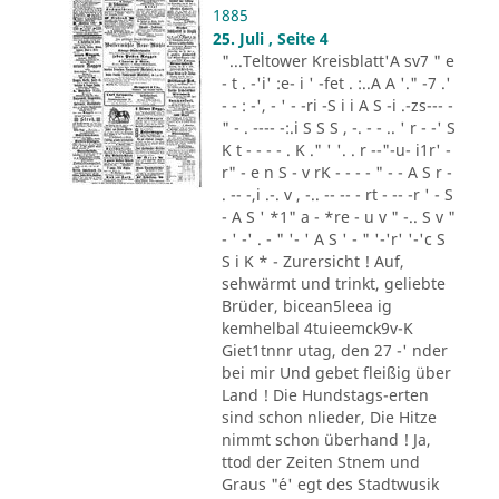
1885
25. Juli , Seite 4
"...Teltower Kreisblatt'A sv7 " e
- t . -'i' :e- i ' -fet . :..A A '." -7 .'
- - : -', - ' - -ri -S i i A S -i .-zs--- -
" - . ---- -:.i S S S , -. - - .. ' r - -' S
K t - - - - . K ." ' '. . r --"-u- i1r' -
r" - e n S - v rK - - - - " - - A S r -
. -- -,i .-. v , -.. -- -- - rt - -- -r ' - S
- A S ' *1" a - *re - u v " -.. S v "
- ' -' . - " '- ' A S ' - " '-'r' '-'c S
S i K * - Zurersicht ! Auf,
sehwärmt und trinkt, geliebte
Brüder, bicean5leea ig
kemhelbal 4tuieemck9v-K
Giet1tnnr utag, den 27 -' nder
bei mir Und gebet fleißig über
Land ! Die Hundstags-erten
sind schon nlieder, Die Hitze
nimmt schon überhand ! Ja,
ttod der Zeiten Stnem und
Graus "´e' egt des Stadtwusik