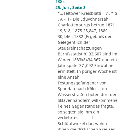
1885
25. Juli , Seite 3
"...Teltower Kreisblatti " v . * S
. A -. ) - Die Eduvohnerzahl
Charlottenburgs betrug 1871
19,518, 1875 25,847, 1880
30,446 , 1882 (Ergebniß der
Gelegentlich der
Steuereinschätzungen
Bernfsstatistih) 33,607 sind im
Winter 1883k8434,367 und ein
Jahr später37 ,092 Einwohner
ermittelt. In poriger Woche ist
eine Anzahl
Festungsgefangener von
Spandau nach Köln - . un --
Wasserstraßen boten dort den
Sklavenhändlern willkommene
l eines Gegenstandes fragte,
so sagten sie ihm ein
verkehrtes .- .- . : l
Schlüpfwinkel dar, wohin
ihnen die drstischen Kreuzer