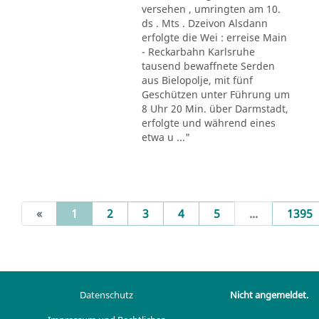
versehen , umringten am 10.
ds . Mts . Dzeivon Alsdann
erfolgte die Wei : erreise Main
- Reckarbahn Karlsruhe
tausend bewaffnete Serden
aus Bielopolje, mit fünf
Geschützen unter Führung um
8 Uhr 20 Min. über Darmstadt,
erfolgte und während eines
etwa u ..."
(current)
«
1
2
3
4
5
...
1395
Datenschutz
Nicht angemeldet.