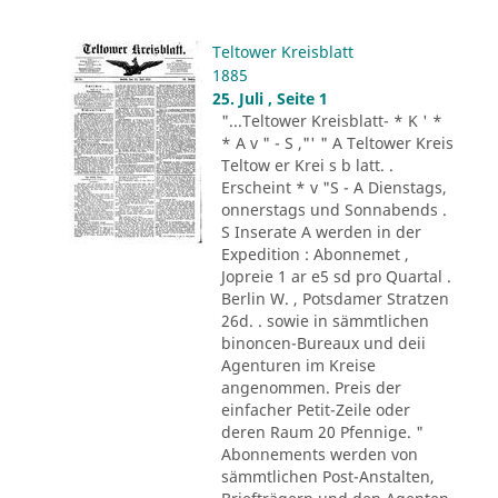
Teltower Kreisblatt
1885
25. Juli , Seite 1
"...Teltower Kreisblatt- * K ' *
* A v " - S ,"' " A Teltower Kreis
Teltow er Krei s b latt. .
Erscheint * v "S - A Dienstags,
onnerstags und Sonnabends .
S Inserate A werden in der
Expedition : Abonnemet ,
Jopreie 1 ar e5 sd pro Quartal .
Berlin W. , Potsdamer Stratzen
26d. . sowie in sämmtlichen
binoncen-Bureaux und deii
Agenturen im Kreise
angenommen. Preis der
einfacher Petit-Zeile oder
deren Raum 20 Pfennige. "
Abonnements werden von
sämmtlichen Post-Anstalten,