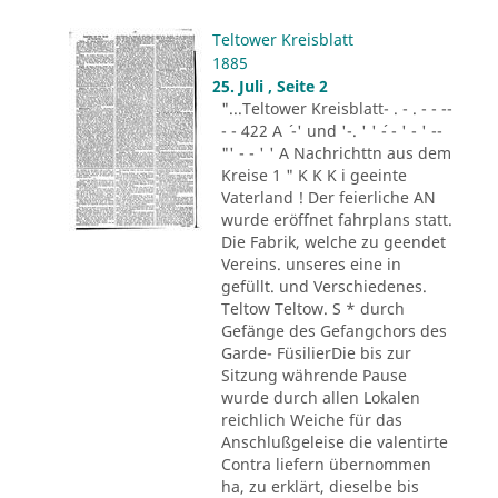
Teltower Kreisblatt
1885
25. Juli , Seite 2
"...Teltower Kreisblatt- . - . - - --
- - 422 A ´ -' und '-. ' ' ´- - ' - ' --
"' - - ' ' A Nachrichttn aus dem
Kreise 1 " K K K i geeinte
Vaterland ! Der feierliche AN
wurde eröffnet fahrplans statt.
Die Fabrik, welche zu geendet
Vereins. unseres eine in
gefüllt. und Verschiedenes.
Teltow Teltow. S * durch
Gefänge des Gefangchors des
Garde- FüsilierDie bis zur
Sitzung währende Pause
wurde durch allen Lokalen
reichlich Weiche für das
Anschlußgeleise die valentirte
Contra liefern übernommen
ha, zu erklärt, dieselbe bis