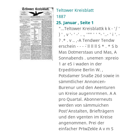
Teltower Kreisblatt
1887
25. Januar , Seite 1
"...Teltower Kreisblattk k k - '/ '
) ' , v '- ' -' . ., '"" ' ' "- '..- ' i '. -
? .* . v .. ,-A Tendwer Tendw
erschein - - - ´- ll ll ll S * . * S b
Mas Dotmerstaas und Mas, A
Sonnabends . unemen :epreio
1 ar e5 i waden in der
Erpeditione Berlin W. ,
Potsdamer Snaße 26d sowie in
sämmtlicher Annoncen-
Burenur und den Aeenturen
un Kreise augennrmnen. A A
pro Quartal. Abonnerneuts
werden von sämmuichen
Post'Anstalten, Briefträgern
und den vgenten im Kreise
angenommen. Prei der
einfacher PrtwZekle A v m S