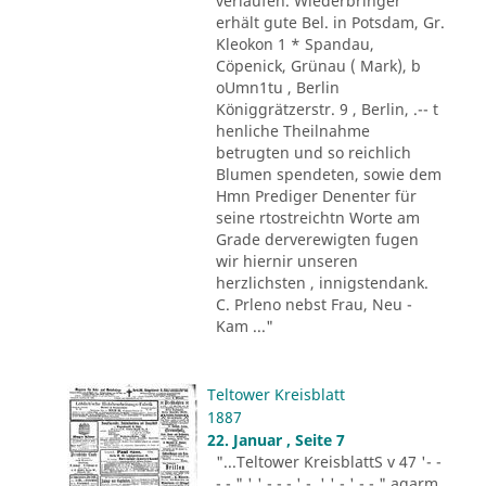
verlaufen. Wiederbringer
erhält gute Bel. in Potsdam, Gr.
Kleokon 1 * Spandau,
Cöpenick, Grünau ( Mark), b
oUmn1tu , Berlin
Königgrätzerstr. 9 , Berlin, .-- t
henliche Theilnahme
betrugten und so reichlich
Blumen spendeten, sowie dem
Hmn Prediger Denenter für
seine rtostreichtn Worte am
Grade derverewigten fugen
wir hiernir unseren
herzlichsten , innigstendank.
C. Prleno nebst Frau, Neu -
Kam ..."
Teltower Kreisblatt
1887
22. Januar , Seite 7
"...Teltower KreisblattS v 47 '- -
- - " ' ' - - - ' -. ' ' - ' -.-." agarm