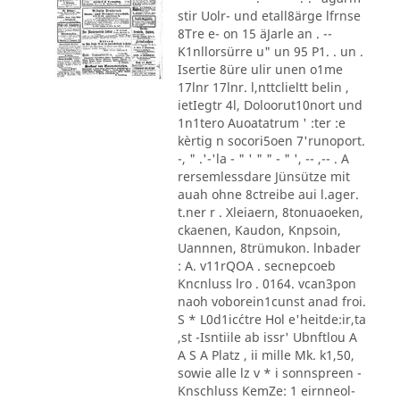
stir Uolr- und etall8ärge lfrnse
8Tre e- on 15 äJarle an . --
K1nllorsürre u" un 95 P1. . un .
Isertie 8üre ulir unen o1me
17lnr 17lnr. l,nttclieltt belin ,
ietIegtr 4l, Doloorut10nort und
1n1tero Auoatatrum ' :ter :e
kèrtig n socori5oen 7'runoport.
-, " .'-'la - " ' " " - " ', -- ,-- . A
rersemlessdare Jünsütze mit
auah ohne 8ctreibe aui l.ager.
t.ner r . Xleiaern, 8tonuaoeken,
ckaenen, Kaudon, Knpsoin,
Uannnen, 8trümukon. lnbader
: A. v11rQOA . secnepcoeb
Kncnluss lro . 0164. vcan3pon
naoh voborein1cunst anad froi.
S * L0d1ic´ctre Hol e'heitde:ir,ta
,st -Isntiile ab issr' Ubnftlou A
A S A Platz , ii mille Mk. k1,50,
sowie alle lz v * i sonnspreen -
Knschluss KemZe: 1 eirnneol-