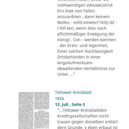
nothwendigen vdvuweUA1vt
01v iheK nen Fällen
anzuordnen , dann keinem
Bedeu - evlill.eVveev11Klly dZ -
l fell ken, wenn dies nach
pflichtmäßiger Erwägung der
Königl . Con - werden konnten
. der Kreis- und legenheit,
Einer solchen Nachlassigkeit
Ortsbehörden in einer
AngeAufmerksam-
obwaltenden Verhältnisse zur
Unter ..."
Teltower Kreisblatt
1856
12. Juli , Seite 3
"...Teltower Kreisblattden
Kredtrgesellschaften nicht
trauen gegen dieselben erklärt
dern Grunde. v eben erbaut ist