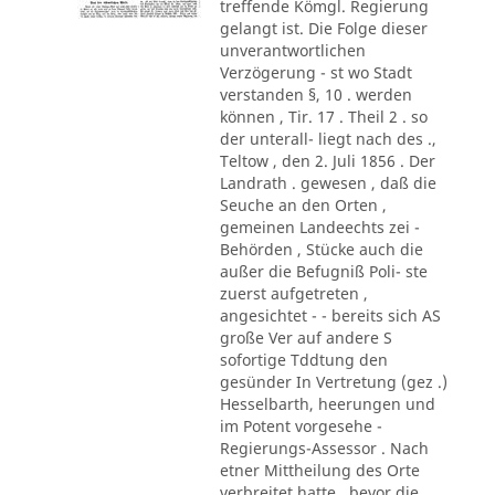
treffende Kömgl. Regierung
gelangt ist. Die Folge dieser
unverantwortlichen
Verzögerung - st wo Stadt
verstanden §, 10 . werden
können , Tir. 17 . Theil 2 . so
der unterall- liegt nach des .,
Teltow , den 2. Juli 1856 . Der
Landrath . gewesen , daß die
Seuche an den Orten ,
gemeinen Landeechts zei -
Behörden , Stücke auch die
außer die Befugniß Poli- ste
zuerst aufgetreten ,
angesichtet - - bereits sich AS
große Ver auf andere S
sofortige Tddtung den
gesünder In Vertretung (gez .)
Hesselbarth, heerungen und
im Potent vorgesehe -
Regierungs-Assessor . Nach
etner Mittheilung des Orte
verbreitet hatte , bevor die