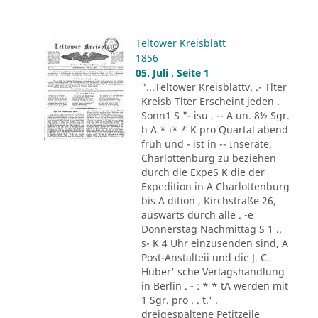
Teltower Kreisblatt
1856
05. Juli , Seite 1
"...Teltower Kreisblattv. .- Tlter
Kreisb Tlter Erscheint jeden .
Sonn1 S "- isu . -- A un. 8½ Sgr.
h A * i* * K pro Quartal abend
früh und - ist in -- Inserate,
Charlottenburg zu beziehen
durch die ExpeS K die der
Expedition in A Charlottenburg
bis A dition , Kirchstraße 26,
auswärts durch alle . -e
Donnerstag Nachmittag S 1 ..
s- K 4 Uhr einzusenden sind, A
Post-Anstalteii und die J. C.
Huber' sche Verlagshandlung
in Berlin . - : * * tA werden mit
1 Sgr. pro . . t.' .
dreigespaltene Petitzeile