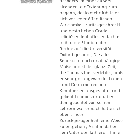
desoders im einer äußerst
strengen, einErziehung zum
begann, desto mehr fühlte er
sich vor jeder öffentlichen
Wirksamkeit zuriickgeschreckt
und desto hohen Grade
religiösen lebhafter endachte
in ihtu die Studium der -
Rechte auf die Universität
Oxford gesandt. Die alte
Sehnsucht nach unabhängiger
Muße und stiller glanz- Zeit,
die Thomas hier verlebte , umß
er sehr gm angewendet haben
. und Denn mit reichen
Kenntnissen ausgestattet und
geliebt London zurückaber
dem geachtet von seinen
Lehrern war er nach hatte sich
eben , inser
Zurückgezogenheit. eine Weise
zu entgehen , Als ihm daher
sem Vater den lath ergriff in er