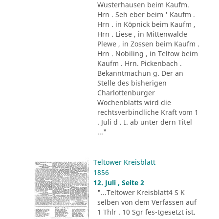
Wusterhausen beim Kaufm.
Hrn . Seh eber beim ' Kaufm .
Hrn . in Köpnick beim Kaufm ,
Hrn . Liese , in Mittenwalde
Plewe , in Zossen beim Kaufm .
Hrn . Nobiling , in Teltow beim
Kaufm . Hrn. Pickenbach .
Bekanntmachun g. Der an
Stelle des bisherigen
Charlottenburger
Wochenblatts wird die
rechtsverbindliche Kraft vom 1
. Juli d . I. ab unter dern Titel
..."
Teltower Kreisblatt
1856
12. Juli , Seite 2
"...Teltower Kreisblatt4 S K
selben von dem Verfassen auf
1 Thlr . 10 Sgr fes-tgesetzt ist.