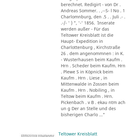
berechnet. Redigirt - von Dr .
Andreas Sommer. . ,--S- l No . 1
Charlomnburg, den .5 . . Juli .- .
.-/- ' ) ", '-' 1856. ´ Inserate
werden außer - Für das
Teltower Kreisblatt ist die
Haupt- Expedition in
Charlottenburg , Kirchstraße
26 . dem angenommnen : in K.
- Wusterhausen beim Kaufm .
Hrn . Scheder beim Kaufm. Hrn
. Plewe S in Köpnick beim
Kaufm . Hrn . Liese , in
Mittenwalde in Zossen beim
Kaufm . Hrn . Nobiling , in
Teltow beim Kaufm . Hrn.
Pickenbach . v B . ekau ntm ach
un g Der an Stelle und des
bisherigen Charlo ..."
Teltower Kreisblatt