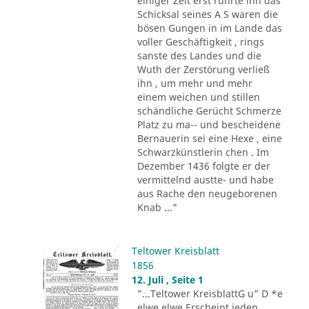
einiger Zeit erst rührte ihn das
Schicksal seines A S waren die
bösen Gungen in im Lande das
voller Geschäftigkeit , rings
sanste des Landes und die
Wuth der Zerstörung verließ
ihn , um mehr und mehr
einem weichen und stillen
schändliche Gerücht Schmerze
Platz zu ma-- und bescheidene
Bernauerin sei eine Hexe , eine
Schwarzkünstlerin chen . Im
Dezember 1436 folgte er der
vermittelnd austte- und habe
aus Rache den neugeborenen
Knab ..."
Teltower Kreisblatt
1856
12. Juli , Seite 1
"...Teltower KreisblattG u" D *e
elwe elwe Erscheint jeden