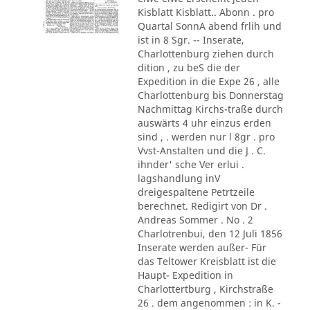
Kisblatt Kisblatt.. Abonn . pro
Quartal SonnA abend frlih und
ist in 8 Sgr. -- Inserate,
Charlottenburg ziehen durch
dition , zu beS die der
Expedition in die Expe 26 , alle
Charlottenburg bis Donnerstag
Nachmittag Kirchs-traße durch
auswärts 4 uhr einzus erden
sind , . werden nur l 8gr . pro
Vvst-Anstalten und die J . C.
ihnder' sche Ver erlui .
lagshandlung inV
dreigespaltene Petrtzeile
berechnet. Redigirt von Dr .
Andreas Sommer . No . 2
Charlotrenbui, den 12 Juli 1856
Inserate werden außer- Für
das Teltower Kreisblatt ist die
Haupt- Expedition in
Charlottertburg , Kirchstraße
26 . dem angenommen : in K. -