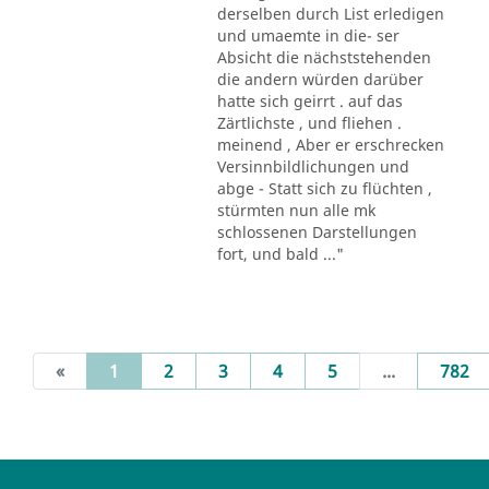
derselben durch List erledigen
und umaemte in die- ser
Absicht die nächststehenden
die andern würden darüber
hatte sich geirrt . auf das
Zärtlichste , und fliehen .
meinend , Aber er erschrecken
Versinnbildlichungen und
abge - Statt sich zu flüchten ,
stürmten nun alle mk
schlossenen Darstellungen
fort, und bald ..."
(current)
«
1
2
3
4
5
...
782