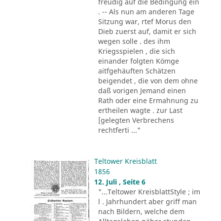
freudig auf die Bedingung ein
. -- Als nun am anderen Tage
Sitzung war, rtef Morus den
Dieb zuerst auf, damit er sich
wegen solle . des ihm
Kriegsspielen , die sich
einander folgten Kömge
aitfgehäuften Schätzen
beigendet , die von dem ohne
daß vorigen Jemand einen
Rath oder eine Ermahnung zu
ertheilen wagte . zur Last
[gelegten Verbrechens
rechtferti ..."
Teltower Kreisblatt
1856
12. Juli , Seite 6
"...Teltower KreisblattStyle ; im
l . Jahrhundert aber griff man
nach Bildern, welche dem