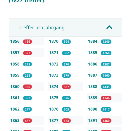
(7827 Treffer):
Treffer pro Jahrgang
1856
1870
1884
156
594
1249
1857
1871
1885
327
582
1266
1858
1872
1886
279
570
1387
1859
1873
1887
268
579
1460
1860
1874
1888
336
587
1435
1861
1875
1889
392
576
1346
1862
1876
1890
277
605
1417
1863
1877
1891
457
154
1460