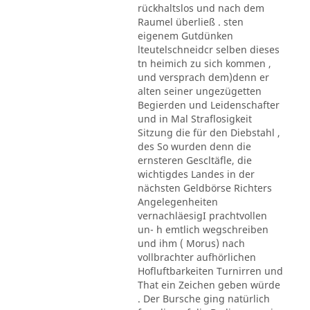
rückhaltslos und nach dem
Raumel überließ . sten
eigenem Gutdünken
lteutelschneidcr selben dieses
tn heimich zu sich kommen ,
und versprach dem)denn er
alten seiner ungezügetten
Begierden und Leidenschafter
und in Mal Straflosigkeit
Sitzung die für den Diebstahl ,
des So wurden denn die
ernsteren Gescltäfle, die
wichtigdes Landes in der
nächsten Geldbörse Richters
Angelegenheiten
vernachläesigI prachtvollen
un- h emtlich wegschreiben
und ihm ( Morus) nach
vollbrachter aufhörlichen
Hofluftbarkeiten Turnirren und
That ein Zeichen geben würde
. Der Bursche ging natürlich