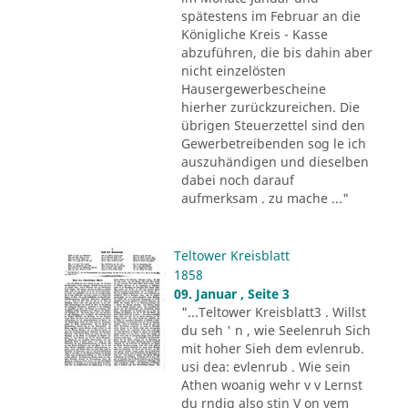
spätestens im Februar an die
Königliche Kreis - Kasse
abzuführen, die bis dahin aber
nicht einzelösten
Hausergewerbescheine
hierher zurückzureichen. Die
übrigen Steuerzettel sind den
Gewerbetreibenden sog le ich
auszuhändigen und dieselben
dabei noch darauf
aufmerksam . zu mache ..."
Teltower Kreisblatt
1858
09. Januar , Seite 3
"...Teltower Kreisblatt3 . Willst
du seh ' n , wie Seelenruh Sich
mit hoher Sieh dem evlenrub.
usi dea: evlenrub . Wie sein
Athen woanig wehr v v Lernst
du rndig also stin V on vem