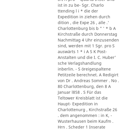
ist in zu be- Sgr. Charlo
ttending l i * die der
Expedition in ziehen durch
dition , die Expe 26 , alle .'
Charlottenburg bis b " ' * b A
Kirchstraße durch Donnerstag
Nachmittag 4 Uhr einzusenden
sind, werden mit 1 Sgr. pro S
auswärts 1 * i A S K Post-
Anstalten und die I. C. Huber'
sche Verlagshandlung
inberlin. - S öreigespaltene
Petitzeile berechnet. A Redigirt
von Dr . Andreas Sommer . No .
80 Charlottenburg, den 8 A
Januar l858 . S Für das
Teltower Kreisblatt ist die
Haupt- Expedition in
Charlottenurg , Kirchstraße 26
. dem angenommen : in K, -
Wusterhausen beim Kaufm .
Hrn . Scheder 1 Inserate