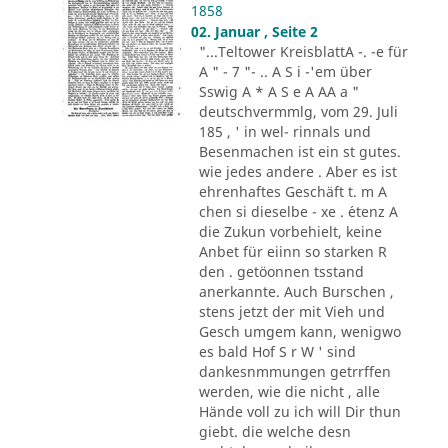
1858
02. Januar , Seite 2
"...Teltower KreisblattA -. -e für
A " - 7 "- .. A S i -'em über
Sswig A * A S e A AA a "
deutschvermmlg, vom 29. Juli
185 , ' in wel- rinnals und
Besenmachen ist ein st gutes.
wie jedes andere . Aber es ist
ehrenhaftes Geschäft t. m A
chen si dieselbe - xe . ´etenz A
die Zukun vorbehielt, keine
Anbet für eiinn so starken R
den . getöonnen tsstand
anerkannte. Auch Burschen ,
stens jetzt der mit Vieh und
Gesch umgem kann, wenigwo
es bald Hof S r W ' sind
dankesnmmungen getrrffen
werden, wie die nicht , alle
Hände voll zu ich will Dir thun
giebt. die welche desn