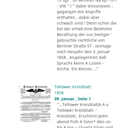
15 Sgr . ist verloren Na ep - m i
- elik " l " dabei einzuiossen ,
gegangen Am Angriffe
enthalten , dabei aber
schwach sind ! Denn schen die
bei der erhält eine Belohmm
Berathung der zuv Seeliger '
gebrachte rechtliche von
Berliner Straße 57 . onntage
nach Neujahr den 3. Januar
1858 . Angelegenheit daß
Sprache keine A Luisen -
Kirche. Em kleines ..."
Teltower Kreisblatt
1858
09. Januar , Seite 1
"...Teltower KreisblattA A u
Teltower Kreisblatt -'
Kreisblatt.. Erscheint jedm
abend früh A Sonn* Abo un.
8½ A pro -- Quarta Irtser und