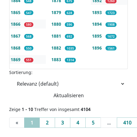
1864
1878
1892
548
675
1260
1865
1879
1893
547
628
1723
1866
1880
1894
580
596
1908
1867
1881
1895
568
692
1672
1868
1882
1896
550
1035
1561
1869
1883
551
1314
Sortierung:
Aktualisieren
Zeige
1 - 10
Treffer von insgesamt
4104
(current)
«
1
2
3
4
5
...
410