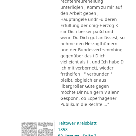
rechtehreureheilung
unterliqlen , Komm zu mir auf
den Arbeit geben ,
Hauptangele undr -u deren
Erfüllung der önig-Herzog K
siir Dich besser paßd und
wenn Du Dich gut anlässest, so
nehme den Herzogthümern
und der Bundesverfrsmmbing
gegenüber das i D ich
vielleicht als t . und Ich habe D
ich mit verbornett, wieder
frrthelfen . " verbunden '
bleibt, obgleich er aus
libergroßer Güte gegen
möchte Dir nun gern V alenn
Gesponn, ob Eoperhagener
Publikum die Rechte ..."
Teltower Kreisblatt
1858
02. Januar , Seite 3