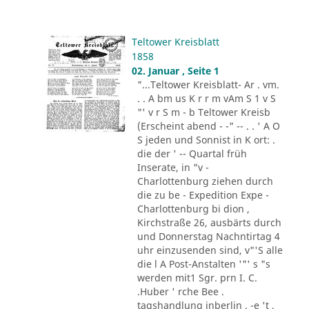
Teltower Kreisblatt
1858
02. Januar , Seite 1
"...Teltower Kreisblatt- Ar . vm.
. . A bm us K r r m vAm S 1 v S
"' v r S m - b Teltower Kreisb
(Erscheint abend - -" -- . . ' A O
S jeden und Sonnist in K ort: .
die der ' -- Quartal früh
Inserate, in "v -
Charlottenburg ziehen durch
die zu be - Expedition Expe -
Charlottenburg bi dion ,
Kirchstraße 26, ausbärts durch
und Donnerstag Nachntirtag 4
uhr einzusenden sind, v"'S alle
die l A Post-Anstalten '"' s "s
werden mit1 Sgr. prn I. C.
.Huber ' rche Bee .
tagshandlung inberlin . -e 't ,