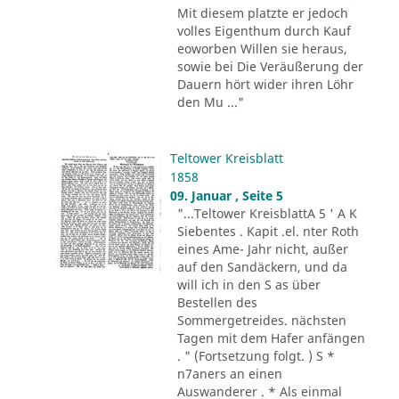
Mit diesem platzte er jedoch
volles Eigenthum durch Kauf
eoworben Willen sie heraus,
sowie bei Die Veräußerung der
Dauern hört wider ihren Löhr
den Mu ..."
Teltower Kreisblatt
1858
09. Januar , Seite 5
"...Teltower KreisblattA 5 ' A K
Siebentes . Kapit .el. nter Roth
eines Ame- Jahr nicht, außer
auf den Sandäckern, und da
will ich in den S as über
Bestellen des
Sommergetreides. nächsten
Tagen mit dem Hafer anfängen
. " (Fortsetzung folgt. ) S *
n7aners an einen
Auswanderer . * Als einmal