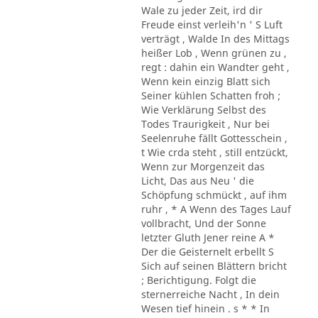
Wale zu jeder Zeit, ird dir
Freude einst verleih'n ' S Luft
verträgt , Walde In des Mittags
heißer Lob , Wenn grünen zu ,
regt : dahin ein Wandter geht ,
Wenn kein einzig Blatt sich
Seiner kühlen Schatten froh ;
Wie Verklärung Selbst des
Todes Traurigkeit , Nur bei
Seelenruhe fällt Gottesschein ,
t Wie crda steht , still entzückt,
Wenn zur Morgenzeit das
Licht, Das aus Neu ' die
Schöpfung schmückt , auf ihm
ruhr , * A Wenn des Tages Lauf
vollbracht, Und der Sonne
letzter Gluth Jener reine A *
Der die Geisternelt erbellt S
Sich auf seinen Blättern bricht
; Berichtigung. Folgt die
sternerreiche Nacht , In dein
Wesen tief hinein . s * * In