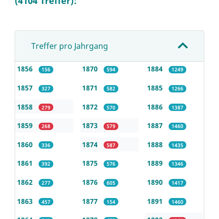
(4104 Treffer):
Treffer pro Jahrgang
1856
1870
1884
156
594
1249
1857
1871
1885
327
582
1266
1858
1872
1886
279
570
1387
1859
1873
1887
268
579
1460
1860
1874
1888
336
587
1435
1861
1875
1889
392
576
1346
1862
1876
1890
277
605
1417
1863
1877
1891
457
154
1460