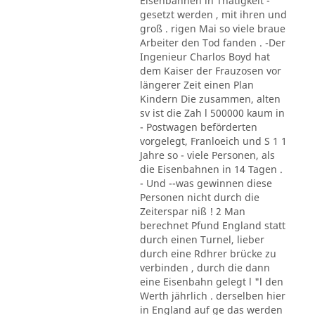
Eisenbahnen in Thätigkeit -
gesetzt werden , mit ihren und
groß . rigen Mai so viele braue
Arbeiter den Tod fanden . -Der
Ingenieur Charlos Boyd hat
dem Kaiser der Frauzosen vor
längerer Zeit einen Plan
Kindern Die zusammen, alten
sv ist die Zah l 500000 kaum in
- Postwagen beförderten
vorgelegt, Franloeich und S 1 1
Jahre so - viele Personen, als
die Eisenbahnen in 14 Tagen .
- Und --was gewinnen diese
Personen nicht durch die
Zeiterspar niß ! 2 Man
berechnet Pfund England statt
durch einen Turnel, lieber
durch eine Rdhrer brücke zu
verbinden , durch die dann
eine Eisenbahn gelegt l "l den
Werth jährlich . derselben hier
in England auf ge das werden