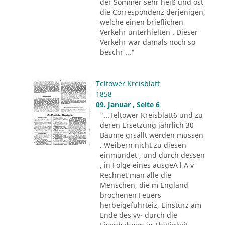
der Sommer sehr heiß und ost
die Correspondenz derjenigen,
welche einen brieflichen
Verkehr unterhielten . Dieser
Verkehr war damals noch so
beschr ..."
Teltower Kreisblatt
1858
09. Januar , Seite 6
"...Teltower Kreisblatt6 und zu
deren Ersetzung jährlich 30
Bäume grsällt werden müssen
. Weibern nicht zu diesen
einmündet , und durch dessen
, in Folge eines ausgeA l A v
Rechnet man alle die
Menschen, die m England
brochenen Feuers
herbeigeführteiz, Einsturz am
Ende des vv- durch die