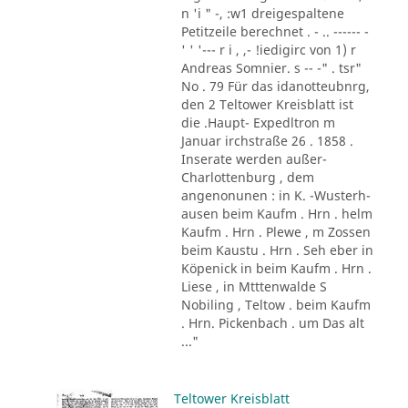
n 'i " -, :w1 dreigespaltene
Petitzeile berechnet . - .. ------ -
' ' '--- r i , ,- !iedigirc von 1) r
Andreas Somnier. s -- -" . tsr"
No . 79 Für das idanotteubnrg,
den 2 Teltower Kreisblatt ist
die .Haupt- Expedltron m
Januar irchstraße 26 . 1858 .
Inserate werden außer-
Charlottenburg , dem
angenonunen : in K. -Wusterh-
ausen beim Kaufm . Hrn . helm
Kaufm . Hrn . Plewe , m Zossen
beim Kaustu . Hrn . Seh eber in
Köpenick in beim Kaufm . Hrn .
Liese , in Mtttenwalde S
Nobiling , Teltow . beim Kaufm
. Hrn. Pickenbach . um Das alt
..."
Teltower Kreisblatt