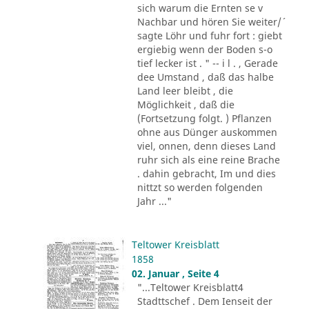
sich warum die Ernten se v
Nachbar und hören Sie weiter/´
sagte Löhr und fuhr fort : giebt
ergiebig wenn der Boden s-o
tief lecker ist . " -- i l . , Gerade
dee Umstand , daß das halbe
Land leer bleibt , die
Möglichkeit , daß die
(Fortsetzung folgt. ) Pflanzen
ohne aus Dünger auskommen
viel, onnen, denn dieses Land
ruhr sich als eine reine Brache
. dahin gebracht, Im und dies
nittzt so werden folgenden
Jahr ..."
Teltower Kreisblatt
1858
02. Januar , Seite 4
"...Teltower Kreisblatt4
Stadttschef . Dem Ienseit der