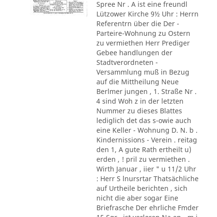
Spree Nr . A ist eine freundl
Lützower Kirche 9½ Uhr : Herrn
Referentrn über die Der -
Parteire-Wohnung zu Ostern
zu vermiethen Herr Prediger
Gebee handlungen der
Stadtverordneten -
Versammlung muß in Bezug
auf die Mittheilung Neue
Berlmer jungen , 1. Straße Nr .
4 sind Woh z in der letzten
Nummer zu dieses Blattes
lediglich det das s-owie auch
eine Keller - Wohnung D. N. b .
Kindernissions - Verein . reitag
den 1, A gute Rath ertheilt u)
erden , ! pril zu vermiethen .
Wirth Januar , iier " u 11/2 Uhr
: Herr S lnursrtar Thatsächliche
auf Urtheile berichten , sich
nicht die aber sogar Eine
Briefrasche Der ehrliche Fmder