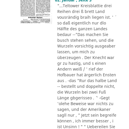
"...Teltower Kreisblattie drei
Reihen drei ß brett Land
vousrändig braih liegen ist. ' ´
so daß eigentlich nur dlo
Hälfte des ganzen Landes
bedaur --"Das machen Sie
busch stehen sehen, und die
Wurzeln vorsichtig ausgeaber
lassen, um mich zu
überzeugen . Der Knecht war
gr zu hastig, und s einen
Andern weiß / ' rief der
Hofbauer hat ärgerlich Ensten
aus . -das "Rur das halbe Land
-- bestellt und doppelte nicht,
die Wurzeln bei zwei Fuß
Länge gbgerisseo . ´ ' -Gegt
'olehe Beweise war nichts zu
sagen, und der Amerikaner
sagll nur , " Jetzt sein begreife
können , ich immer besser , i
ist Unsinn ! " " Uebereilen Sie