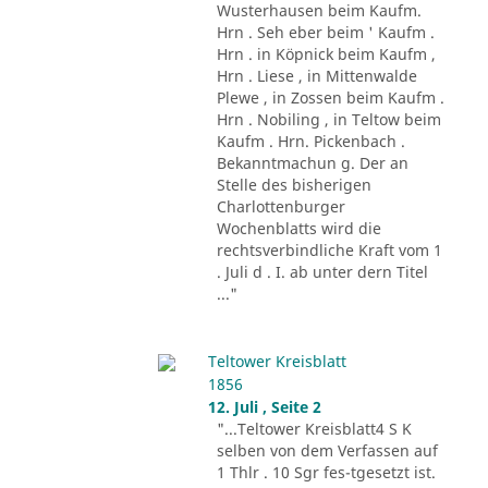
Wusterhausen beim Kaufm.
Hrn . Seh eber beim ' Kaufm .
Hrn . in Köpnick beim Kaufm ,
Hrn . Liese , in Mittenwalde
Plewe , in Zossen beim Kaufm .
Hrn . Nobiling , in Teltow beim
Kaufm . Hrn. Pickenbach .
Bekanntmachun g. Der an
Stelle des bisherigen
Charlottenburger
Wochenblatts wird die
rechtsverbindliche Kraft vom 1
. Juli d . I. ab unter dern Titel
..."
Teltower Kreisblatt
1856
12. Juli , Seite 2
"...Teltower Kreisblatt4 S K
selben von dem Verfassen auf
1 Thlr . 10 Sgr fes-tgesetzt ist.