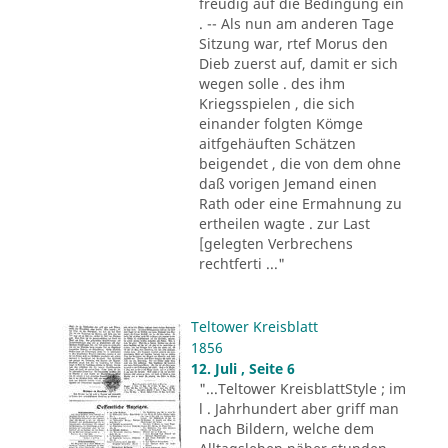
freudig auf die Bedingung ein
. -- Als nun am anderen Tage
Sitzung war, rtef Morus den
Dieb zuerst auf, damit er sich
wegen solle . des ihm
Kriegsspielen , die sich
einander folgten Kömge
aitfgehäuften Schätzen
beigendet , die von dem ohne
daß vorigen Jemand einen
Rath oder eine Ermahnung zu
ertheilen wagte . zur Last
[gelegten Verbrechens
rechtferti ..."
Teltower Kreisblatt
1856
12. Juli , Seite 6
"...Teltower KreisblattStyle ; im
l . Jahrhundert aber griff man
nach Bildern, welche dem