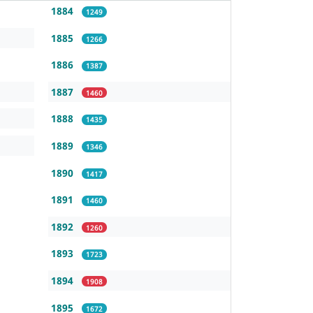
1884
1249
1885
1266
1886
1387
1887
1460
1888
1435
1889
1346
1890
1417
1891
1460
1892
1260
1893
1723
1894
1908
1895
1672