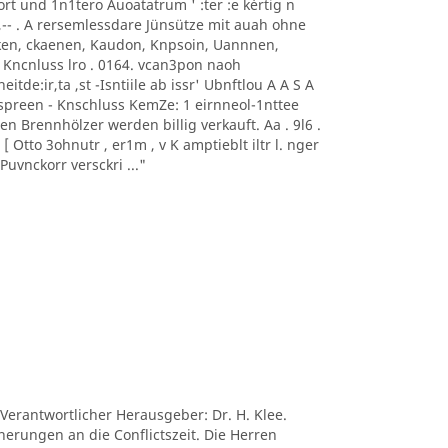
0nort und 1n1tero Auoatatrum ' :ter :e kèrtig n
, -- ,-- . A rersemlessdare Jünsütze mit auah ohne
aoeken, ckaenen, Kaudon, Knpsoin, Uannnen,
 Kncnluss lro . 0164. vcan3pon naoh
itde:ir,ta ,st -Isntiile ab issr' Ubnftlou A A S A
sonnspreen - Knschluss KemZe: 1 eirnneol-1nttee
ten Brennhölzer werden billig verkauft. Aa . 9l6 .
 Otto 3ohnutr , er1m , v K amptieblt iltr l. nger
uvnckorr versckri ..."
 Verantwortlicher Herausgeber: Dr. H. Klee.
nerungen an die Conflictszeit. Die Herren