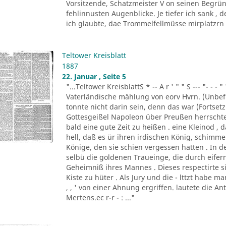
Vorsitzende, Schatzmeister V on seinen Begrün
fehlinnusten Augenblicke. Je tiefer ich sank ,
ich glaubte, dae Trommelfellmüsse mirplatzrn . 
Teltower Kreisblatt
1887
22. Januar , Seite 5
"...Teltower KreisblattS * -- A r ' " " S --- "- - - " '
Vaterländische mählung von eorv Hvrn. (Unbefu
tonnte nicht darin sein, denn das war (Fortsetzu
Gottesgeißel Napoleon über Preußen herrscht
bald eine gute Zeit zu heißen . eine Kleinod ,
hell, daß es ür ihren irdischen König, schim
Könige, den sie schien vergessen hatten . In d
selbü die goldenen Traueinge, die durch eifern
Geheimniß ihres Mannes . Dieses respectirte si
Kiste zu hüter . Als Jury und die - lttzt habe 
, , ' von einer Ahnung ergriffen. lautete die A
Mertens.ec r-r - : ..."