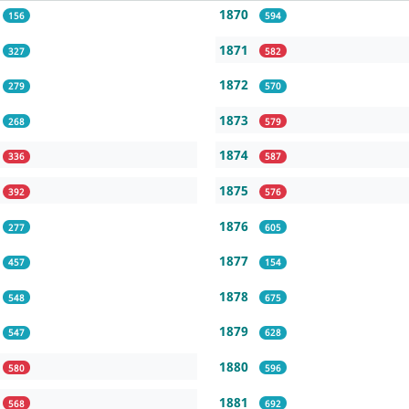
1870
156
594
1871
327
582
1872
279
570
1873
268
579
1874
336
587
1875
392
576
1876
277
605
1877
457
154
1878
548
675
1879
547
628
1880
580
596
1881
568
692