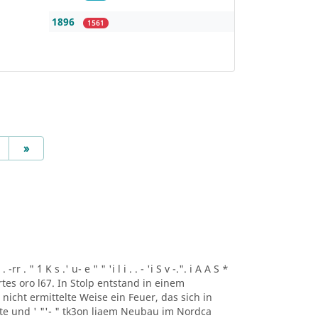
1896
1561
Next
»
r . " ´1 K s .' u- e " " 'i l i . . - 'i S v -.". i A A S *
artes oro l67. In Stolp entstand in einem
icht ermittelte Weise ein Feuer, das sich in
lte und ' "'- " tk3on liaem Neubau im Nordca