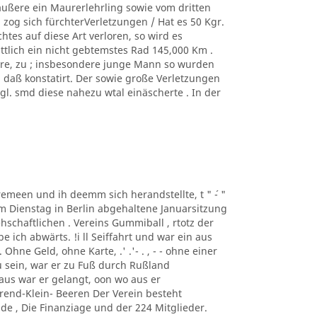
äußere ein Maurerlehrling sowie vom dritten
zog sich fürchterVerletzungen / Hat es 50 Kgr.
tes auf diese Art verloren, so wird es
ittlich ein nicht gebtemstes Rad 145,000 Km .
ere, zu ; insbesondere junge Mann so wurden
, daß konstatirt. Der sowie große Verletzungen
. smd diese nahezu wtal einäscherte . In der
taremeen und ih deemm sich herandstellte, t " ´- "
m Dienstag in Berlin abgehaltene Januarsitzung
schaftlichen . Vereins Gummiball , rtotz der
ich abwärts. !i ll Seiffahrt und war ein aus
hne Geld, ohne Karte, .' .'- . , - - ohne einer
 sein, war er zu Fuß durch Rußland
us war er gelangt, oon wo aus er
rend-Klein- Beeren Der Verein besteht
de , Die Finanziage und der 224 Mitglieder.