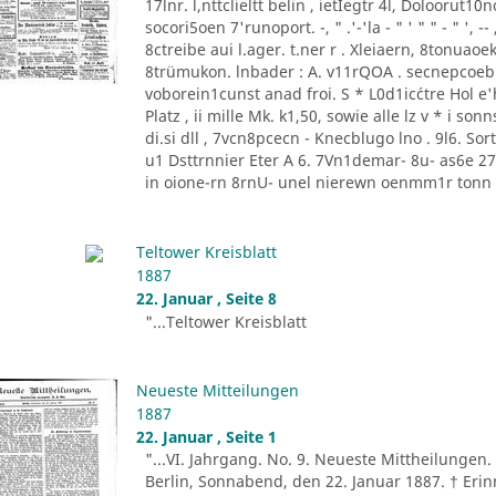
17lnr. l,nttclieltt belin , ietIegtr 4l, Doloorut1
socori5oen 7'runoport. -, " .'-'la - " ' " " - " '
8ctreibe aui l.ager. t.ner r . Xleiaern, 8tonu
8trümukon. lnbader : A. v11rQOA . secnepcoeb
voborein1cunst anad froi. S * L0d1ic´ctre Hol e'he
Platz , ii mille Mk. k1,50, sowie alle lz v * i 
di.si dll , 7vcn8pcecn - Knecblugo lno . 9l6. Sor
u1 Dsttrnnier Eter A 6. 7Vn1demar- 8u- as6e 27 [
in oione-rn 8rnU- unel nierewn oenmm1r tonn P
Teltower Kreisblatt
1887
22. Januar , Seite 8
"...Teltower Kreisblatt
Neueste Mitteilungen
1887
22. Januar , Seite 1
"...VI. Jahrgang. No. 9. Neueste Mittheilungen.
Berlin, Sonnabend, den 22. Januar 1887. † Erin