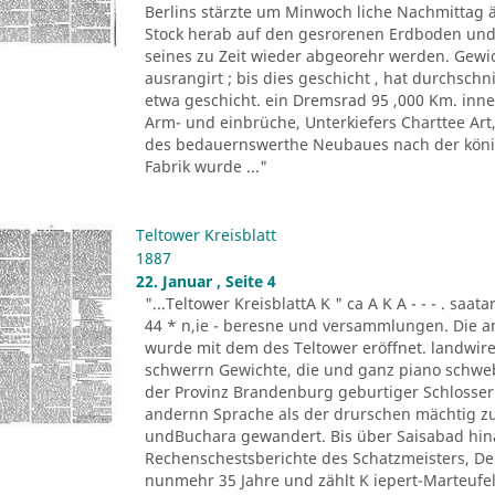
Berlins stärzte um Minwoch liche Nachmittag 
Stock herab auf den gesrorenen Erdboden und 
seines zu Zeit wieder abgeorehr werden. Gewich
ausrangirt ; bis dies geschicht , hat durchschn
etwa geschicht. ein Dremsrad 95 ,000 Km. inn
Arm- und einbrüche, Unterkiefers Charttee Art
des bedauernswerthe Neubaues nach der königl
Fabrik wurde ..."
Teltower Kreisblatt
1887
22. Januar , Seite 4
"...Teltower KreisblattA K " ca A K A - - - . saa
44 * n,ie - beresne und versammlungen. Die a
wurde mit dem des Teltower eröffnet. landwireh
schwerrn Gewichte, die und ganz piano schwebe 
der Provinz Brandenburg geburtiger Schlosser. O
andernn Sprache als der drurschen mächtig zu
undBuchara gewandert. Bis über Saisabad hina
Rechenschestsberichte des Schatzmeisters, De
nunmehr 35 Jahre und zählt K iepert-Marteufel