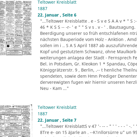
Teltower Kreisblatt
1887
22. Januar , Seite 6
"...Teltower Kreisblatte . e - S v e S A A v * " S :- . " 
46 * K S S -- -r- ' e " " S v s . v - ' . Bautsag
Beerdigung unserer so früh entschlafenen nträ
nächsten Bauperiode vom Holz - Anktion . Amdi
sollen im i .. S A S April 1887 ab auszuführend
Kopf und gestutztem Schwanz, ohne Maulkorb i
weiterungen anlagea der Stadt - Fernsprech Fe
Bel. in Potsdam, Gr. Kleokon 1 * Spandau, Cöp
Königgrätzerstr. 9 , Berlin, .-- t henliche The
spendeten, sowie dem Hmn Prediger Denenter 
derverewigten fugen wir hiernir unseren herzli
Neu - Kam ..."
Teltower Kreisblatt
1887
22. Januar , Seite 7
"...Teltower KreisblattS v 47 '- -- - " ' ' - - - ' -.
8Tre e- on 15 äJarle an . --K1nllorsürre u" un 9