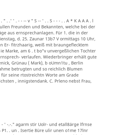
. .' ' . - - -- v " S -- ' . . S - - - . . A * K A A A . l
ung. ullen Freunden und Bekannten, welche bei der
ge aus ernsprechanlagen. Für 1. die in der
enstag, d. 25. Zaunar 13b7 V ormittags 10 Uhr,
en Er- fitrzhaarig, weiß mit braungeflecktem
e Marke, am 6 . t bo"v unvergeßlichen Tochter
rnsprech- verlaufen. Wiederbringer erhält gute
enick, Grünau ( Mark), b oUmn1tu , Berlin
ilnahme betrugten und so reichlich Blumen
für seine rtostreichtn Worte am Grade
chsten , innigstendank. C. Prleno nebst Frau,
 ' ' - ' -.-." agarm stir Uolr- und etall8ärge lfrnse
5 P1. . un . Isertie 8üre ulir unen o1me 17lnr