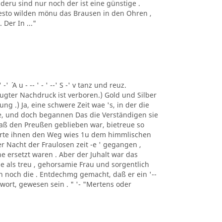
deru sind nur noch der ist eine günstige .
 desto wilden mönu das Brausen in den Ohren ,
Der In ..."
 -' ´ A u - -- ' - ' --' S -' v tanz und reuz.
gter Nachdruck ist verboren.) Gold und Silber
ng .) Ja, eine schwere Zeit wae 's, in der die
e, und doch begannen Das die Verständigen sie
 daß den Preußen geblieben war, bietreue so
merte ihnen den Weg wies 1u dem himmlischen
er Nacht der Fraulosen zeit -e ' gegangen ,
e ersetzt waren . Aber der Juhalt war das
e als treu , gehorsamie Frau und sorgentlich
man noch die . Entdechmg gemacht, daß er ein '--
ntwort, gewesen sein . " '- "Mertens oder