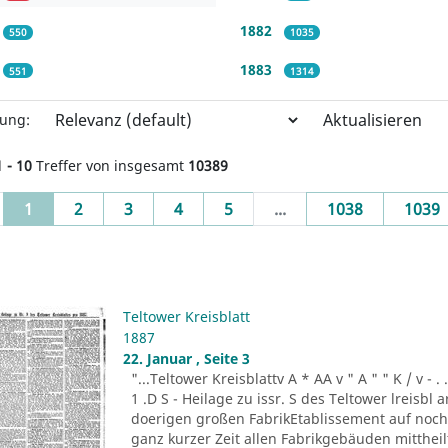
1882
550
1035
1883
551
1314
Aktualisieren
rung:
1 - 10
Treffer von insgesamt
10389
(current)
1
2
3
4
5
...
1038
1039
Teltower Kreisblatt
1887
22. Januar , Seite 3
"...Teltower Kreisblattv A * AA v " A " " K / v - . . . -r
1 .D S - Heilage zu issr. S des Teltower lreisbl 
doerigen großen FabrikEtablissement auf noch n
ganz kurzer Zeit allen Fabrikgebäuden mitthei