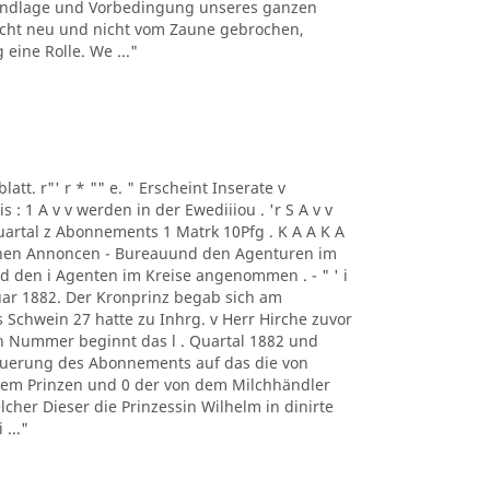
rundlage und Vorbedingung unseres ganzen
h nicht neu und nicht vom Zaune gebrochen,
eine Rolle. We ..."
blatt. r"' r * "" e. " Erscheint Inserate v
 1 A v v werden in der Ewediiiou . 'r S A v v
Quartal z Abonnements 1 Matrk 10Pfg . K A A K A
chen Annoncen - Bureauund den Agenturen im
und den i Agenten im Kreise angenommen . - " ' i
uar 1882. Der Kronprinz begab sich am
Schwein 27 hatte zu Inhrg. v Herr Hirche zuvor
n Nummer beginnt das l . Quartal 1882 und
neuerung des Abonnements auf das die von
dem Prinzen und 0 der von dem Milchhändler
lcher Dieser die Prinzessin Wilhelm in dinirte
..."