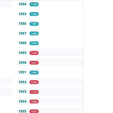
1884
1249
1885
1266
1886
1387
1887
1460
1888
1435
1889
1346
1890
1417
1891
1460
1892
1260
1893
1723
1894
1908
1895
1672