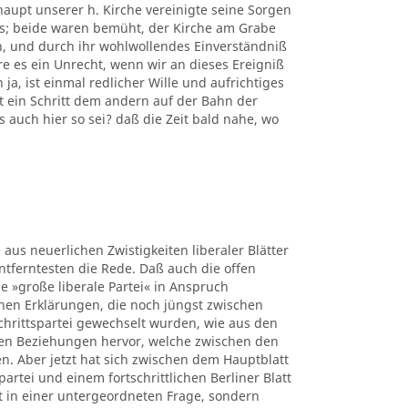
upt unserer h. Kirche vereinigte seine Sorgen
rs; beide waren bemüht, der Kirche am Grabe
n, und durch ihr wohlwollendes Einverständniß
e es ein Unrecht, wenn wir an dieses Ereigniß
a, ist einmal redlicher Wille und aufrichtiges
 ein Schritt dem andern auf der Bahn der
s auch hier so sei? daß die Zeit bald nahe, wo
 aus neuerlichen Zwistigkeiten liberaler Blätter
ntferntesten die Rede. Daß auch die offen
e »große liberale Partei« in Anspruch
hen Erklärungen, die noch jüngst zwischen
chrittspartei gewechselt wurden, wie aus den
en Beziehungen hervor, welche zwischen den
. Aber jetzt hat sich zwischen dem Hauptblatt
rtei und einem fortschrittlichen Berliner Blatt
t in einer untergeordneten Frage, sondern