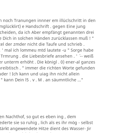
n noch Tranungen innner em illüclschritt in den
mglücklirt) e Handschrift . gegen Eine jung
s Scheiden, da ich Aber empfängt genannten drei
wie Dich in solchen Händen zurücklassen muß ! "
ertel der zmder nicht die Taufe und schrieb .
 , ' mal ich lommeu mtd lautete -u " Sorge habe
Trmrung . die Liebesbriefe ansehen . ' ´ -- weiß
uer unterm erhöht . Die königl . 0) ener-al ganzes
reibtisch . " immer die richten Worte gefunden
ruder ! Ich kann und uiag ihn nicht allein
" kann Dein l5 . v . M . an säumntliche ..."
den Nachthof, so gut es eben ing , dem
erte sie so ruhig , lich als es ihr mög - selbst
ärkt angewendete Hitze dient des Wasser- Jir