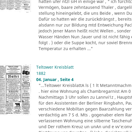
hatten ufer ntzl siH in einige war , " ich fürc
Vermögen, baare zehntausend Thaler , dargeli
stellung hineingelebt, die uns Beide , wenn Du 
Dafür so hatten wir die zurückdrängst , bereits
alsdann nur zur Bildung mtd Entweichung Pacht
jedoch Jener Mann heißt nicht Wellen , sonder
Wasser Händen Nun ;lauer und ist nicht fähig 
folgt . ) oder die Suppe kocht, nur soviel Bren
Temperatur zu erhalten ..."
Teltower Kreisblatt
1882
04. Januar , Seite 4
"...Teltower KreisblattA ls ( 1 lt Metanntmach
. hier eine Wohnung als Chambregarnist Am 0 . 
Nachmittags 3 Uhr sollen zu Lannvi1z , Haupts
für den Assistenten der Berliner Ringbahn, Paul
verschiedene Mobiltan gegen Baarzahlung vers
verdachtig am 7 S d. Mts . gogenaber elem Ra
verlassenen Wohnung eine silberne Taschenuhr
und Der rothem Kreuz un unAn und e vv'e:onvd