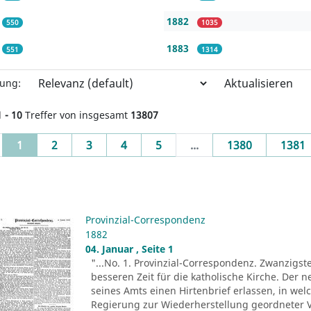
1882
550
1035
1883
551
1314
Aktualisieren
rung:
1 - 10
Treffer von insgesamt
13807
(current)
1
2
3
4
5
...
1380
1381
Provinzial-Correspondenz
1882
04. Januar , Seite 1
"...No. 1. Provinzial-Correspondenz. Zwanzigst
besseren Zeit für die katholische Kirche. Der n
seines Amts einen Hirtenbrief erlassen, in wel
Regierung zur Wiederherstellung geordneter V