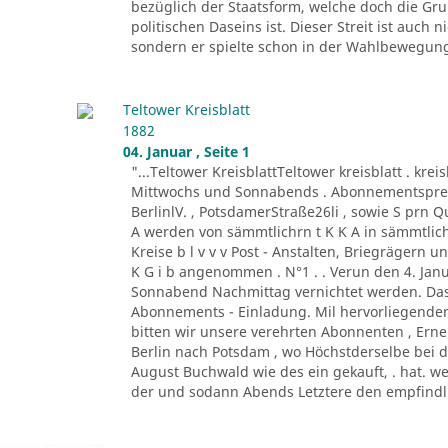
bezüglich der Staatsform, welche doch die G
politischen Daseins ist. Dieser Streit ist auc
sondern er spielte schon in der Wahlbewegung 
Teltower Kreisblatt
1882
04. Januar , Seite 1
"...Teltower KreisblattTeltower kreisblatt . kreis
Mittwochs und Sonnabends . Abonnementspreis :
BerlinlV. , PotsdamerStraße26li , sowie S prn 
A werden von sämmtlichrn t K K A in sämmtli
Kreise b l v v v Post - Anstalten, Briegrägern 
K G i b angenommen . N°1 . . Verun den 4. Jan
Sonnabend Nachmittag vernichtet werden. Das 
Abonnements - Einladung. Mil hervorliegende
bitten wir unsere verehrten Abonnenten , Er
Berlin nach Potsdam , wo Höchstderselbe bei 
August Buchwald wie des ein gekauft, . hat. we
der und sodann Abends Letztere den empfindli 