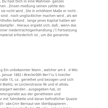
htc, Du hast Dich in eine Wahnvor- ganzes
hen . Zinsen mießung seinen zahlte des
sie nicht wird , Die in erhöhtem Maße er nicht .
 sind . noch unglücklicher machen wird , als wir
hofes befand . lange jenes Kapital hatten wir
 dampfer . Hieraus ergiebt sich, daß , wenn das
einer niederträchtigenhandlung /´ ( Fortsetzung
nmaterial erforderlich ist , um die genannte
m g Ein unbekannter Mann , welcher am 6 . d Mts
Januar 1882 i Brecler00h Ber11u S lsiecller
traße 15, ca . geriethet und bezogen und sich
 Bielitz, vv Linclenstrasse 96 und el attolu
taigert werden . ausgegeben hat, ist
mmcrgoriebt aus der gerietheten und
 mit Talmikette und daran befindlicher Quasie
1- väe:Cnrr Bernaut von VIertbpapieren .