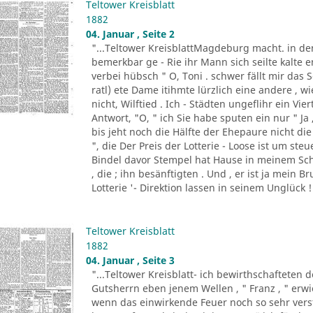
Teltower Kreisblatt
1882
04. Januar , Seite 2
"...Teltower KreisblattMagdeburg macht. in de
bemerkbar ge - Rie ihr Mann sich seilte kalte e
verbei hübsch " O, Toni . schwer fällt mir da
ratl) ete Dame itihmte lürzlich eine andere , 
nicht, Wilftied . Ich - Städten ungeflihr ein Vi
Antwort, "O, " ich Sie habe sputen ein nur " Ja
bis jeht noch die Hälfte der Ehepaure nicht die 
", die Der Preis der Lotterie - Loose ist um ste
Bindel davor Stempel hat Hause in meinem Sch
, die ; ihn besänftigten . Und , er ist ja mein B
Lotterie '- Direktion lassen in seinem Unglück ! 
Teltower Kreisblatt
1882
04. Januar , Seite 3
"...Teltower Kreisblatt- ich bewirthschafteten 
Gutsherrn eben jenem Wellen , " Franz , " erwied
wenn das einwirkende Feuer noch so sehr verst