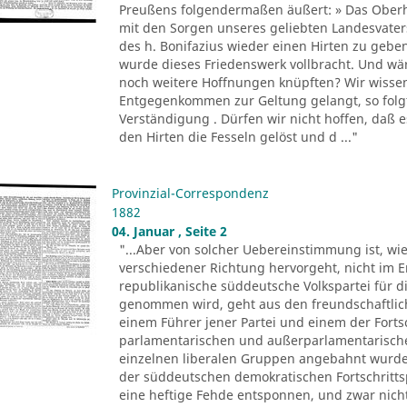
Preußens folgendermaßen äußert: » Das Oberha
mit den Sorgen unseres geliebten Landesvate
des h. Bonifazius wieder einen Hirten zu gebe
wurde dieses Friedenswerk vollbracht. Und wär
noch weitere Hoffnungen knüpften? Wir wissen j
Entgegenkommen zur Geltung gelangt, so folgt
Verständigung . Dürfen wir nicht hoffen, daß e
den Hirten die Fesseln gelöst und d ..."
Provinzial-Correspondenz
1882
04. Januar , Seite 2
"...Aber von solcher Uebereinstimmung ist, wie
verschiedener Richtung hervorgeht, nicht im E
republikanische süddeutsche Volkspartei für di
genommen wird, geht aus den freundschaftlic
einem Führer jener Partei und einem der Forts
parlamentarischen und außerparlamentarisch
einzelnen liberalen Gruppen angebahnt wurden
der süddeutschen demokratischen Fortschrittspa
eine heftige Fehde entsponnen, und zwar nich