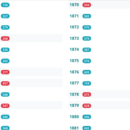
1870
156
594
1871
327
582
1872
279
570
1873
268
579
1874
336
587
1875
392
576
1876
277
605
1877
457
154
1878
548
675
1879
547
628
1880
580
596
1881
568
692