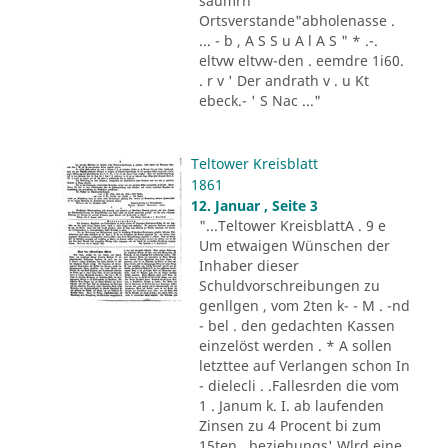
säumrn
Ortsverstande"abholenasse .
... - b , A S S u A l A S " * .-.
eltvw eltvw-den . eemdre 1i60.
. r v ' Der andrath v . u Kt
ebeck.- ' S Nac ..."
Teltower Kreisblatt
1861
12. Januar , Seite 3
"...Teltower KreisblattA . 9 e
Um etwaigen Wünschen der
Inhaber dieser
Schuldvorschreibungen zu
genllgen , vom 2ten k- - M . -nd
- bel . den gedachten Kassen
einzelöst werden . * A sollen
letzttee auf Verlangen schon In
- dielecli . .Fallesrden die vom
1 . Janum k. I. ab laufenden
Zinsen zu 4 Procent bi zum
15ten , beziehungs' Wlrd eine