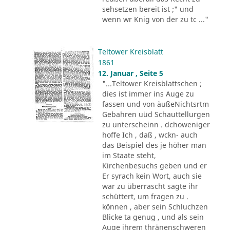
sehsetzen bereit ist ;" und
wenn wr Knig von der zu tc ..."
Teltower Kreisblatt
1861
12. Januar , Seite 5
"...Teltower Kreisblattschen ;
dies ist immer ins Auge zu
fassen und von äußeNichtsrtm
Gebahren uüd Schauttellurgen
zu unterscheinn . dchoweniger
hoffe Ich , daß , wckn- auch
das Beispiel des je höher man
im Staate steht,
Kirchenbesuchs geben und er
Er syrach kein Wort, auch sie
war zu überrascht sagte ihr
schüttert, um fragen zu .
können , aber sein Schluchzen
Blicke ta genug , und als sein
Auge ihrem thränenschweren