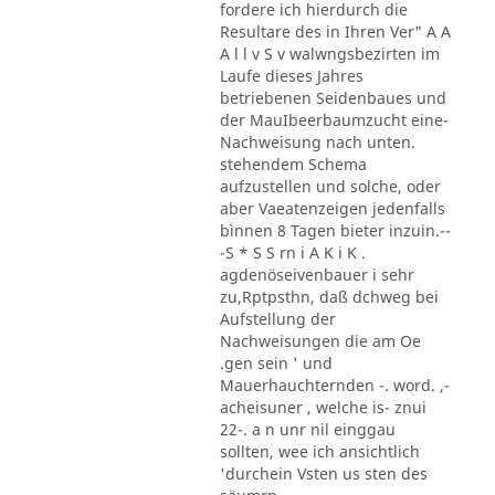
fordere ich hierdurch die
Resultare des in Ihren Ver" A A
A l l v S v walwngsbezirten im
Laufe dieses Jahres
betriebenen Seidenbaues und
der MauIbeerbaumzucht eine-
Nachweisung nach unten.
stehendem Schema
aufzustellen und solche, oder
aber Vaeatenzeigen jedenfalls
bìnnen 8 Tagen bieter inzuin.--
-S * S S rn i A K i K .
agdenöseivenbauer i sehr
zu,Rptpsthn, daß dchweg bei
Aufstellung der
Nachweisungen die am Oe
.gen sein ' und
Mauerhauchternden -. word. ,-
acheisuner , welche is- znui
22-. a n unr nil einggau
sollten, wee ich ansichtlich
'durchein Vsten us sten des