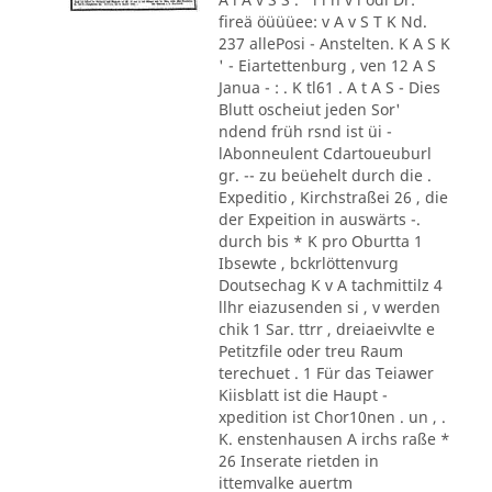
fireä öüüüee: v A v S T K Nd.
237 allePosi - Anstelten. K A S K
' - Eiartettenburg , ven 12 A S
Janua - : . K tl61 . A t A S - Dies
Blutt oscheiut jeden Sor'
ndend früh rsnd ist üi -
lAbonneulent Cdartoueuburl
gr. -- zu beüehelt durch die .
Expeditio , Kirchstraßei 26 , die
der Expeition in auswärts -.
durch bis * K pro Oburtta 1
Ibsewte , bckrlöttenvurg
Doutsechag K v A tachmittilz 4
llhr eiazusenden si , v werden
chik 1 Sar. ttrr , dreiaeivvlte e
Petitzfile oder treu Raum
terechuet . 1 Für das Teiawer
Kiisblatt ist die Haupt -
xpedition ist Chor10nen . un , .
K. enstenhausen A irchs raße *
26 Inserate rietden in
ittemvalke auertm