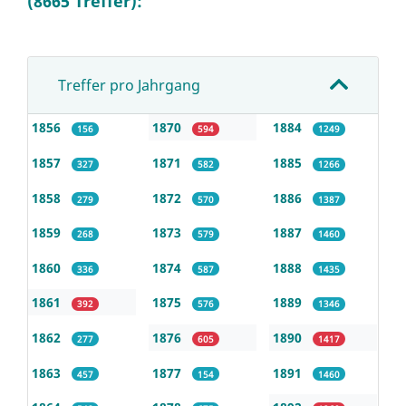
(8665 Treffer):
Treffer pro Jahrgang
1856
1870
1884
156
594
1249
1857
1871
1885
327
582
1266
1858
1872
1886
279
570
1387
1859
1873
1887
268
579
1460
1860
1874
1888
336
587
1435
1861
1875
1889
392
576
1346
1862
1876
1890
277
605
1417
1863
1877
1891
457
154
1460