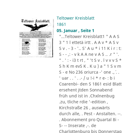
Teltower Kreisblatt
1861
05. Januar , Seite 1
"...Teltower Kreisblatt1 " A A S
3 " 1 l ettetä irtt . A A v * A S v
S v . - 3 - '.. S' A u * i 11 K i r : t:
S - - ,: - v k A A ne v A S .. .r " '.
" . ' : - i3 t rt , " 't S v . l v v v S *
S h K m evS K . K u ) a " 1 S v m
S - e No 236 oriurca -' one .,´ . .
' uar . . ' . .- / u !-i * r e- : b i
Coarenbi- den S 1861 esid Blatt
ersehent jtden Sonnabend
früh und ist in .Chxlnenbug
.zu, tliche rdie '-edition ,
Kirchstraße 26 , auswärts
durch alle, . Pest - Anstalten. --.
. Abonnement pro Quartal 8i -
S- -- Inserate ,-. de
Charlottenburg bis Donnerstag