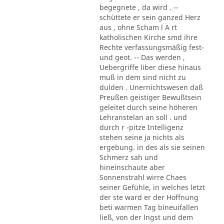
begegnete , da wird . --
schüttete er sein ganzed Herz
aus , ohne Scham l A rt
katholischen Kirche smd ihre
Rechte verfassungsmäßig fest-
und geot. -- Das werden ,
Uebergriffe liber diese hinaus
muß in dem sind nicht zu
dulden . Unernichtswesen daß
Preußen geistiger Bewußtsein
geleitet durch seine höheren
Lehranstelan an soll . und
durch r -pitze Intelligenz
stehen seine ja nichts als
ergebung. in des als sie seinen
Schmerz sah und
hineinschaute aber
Sonnenstrahl wirre Chaes
seiner Gefühle, in welches letzt
der ste ward er der Hoffnung
beti warmen Tag bineuifallen
ließ, von der lngst und dem