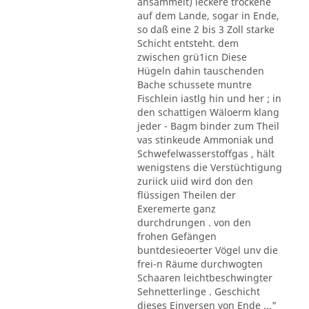
ansammelt) leckere trockene
auf dem Lande, sogar in Ende,
so daß eine 2 bis 3 Zoll starke
Schicht entsteht. dem
zwischen grü1icn Diese
Hügeln dahin tauschenden
Bache schussete muntre
Fischlein iastlg hin und her ; in
den schattigen Wäloerm klang
jeder - Bagm binder zum Theil
vas stinkeude Ammoniak und
Schwefelwasserstoffgas , hält
wenigstens die Verstüchtigung
zuriick uiid wird don den
flüssigen Theilen der
Exeremerte ganz
durchdrungen . von den
frohen Gefängen
buntdesieoerter Vögel unv die
frei-n Räume durchwogten
Schaaren leichtbeschwingter
Sehnetterlinge . Geschicht
dieses Einversen von Ende ..."