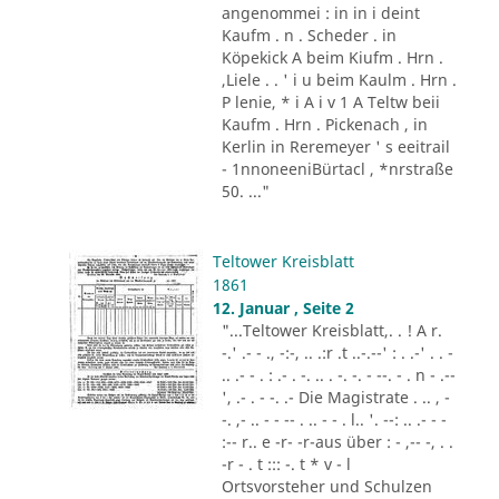
angenommei : in in i deint
Kaufm . n . Scheder . in
Köpekick A beim Kiufm . Hrn .
,Liele . . ' i u beim Kaulm . Hrn .
P lenie, * i A i v 1 A Teltw beii
Kaufm . Hrn . Pickenach , in
Kerlin in Reremeyer ' s eeitrail
- 1nnoneeniBürtacl , *nrstraße
50. ..."
Teltower Kreisblatt
1861
12. Januar , Seite 2
"...Teltower Kreisblatt,. . ! A r.
-.' .- - ., -:-, .. .:r .t ..-.--' : . .-' . . -
.. .- - . : .- . -. .. . -. -. - --. - . n - .--
', .- . - -. .- Die Magistrate . .. , -
-. ,- .. - - -- . .. - - . l.. '. --: .. .- - -
:-- r.. e -r- -r-aus über : - ,-- -, . .
-r - . t ::: -. t * v - l
Ortsvorsteher und Schulzen