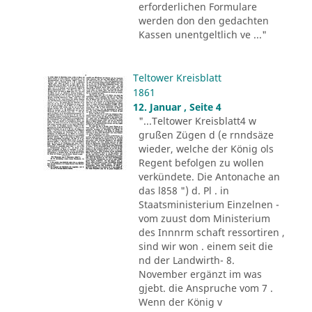
erforderlichen Formulare
werden don den gedachten
Kassen unentgeltlich ve ..."
Teltower Kreisblatt
1861
12. Januar , Seite 4
"...Teltower Kreisblatt4 w
grußen Zügen d (e rnndsäze
wieder, welche der König ols
Regent befolgen zu wollen
verkündete. Die Antonache an
das l858 ") d. Pl . in
Staatsministerium Einzelnen -
vom zuust dom Ministerium
des Innnrm schaft ressortiren ,
sind wir won . einem seit die
nd der Landwirth- 8.
November ergänzt im was
gjebt. die Anspruche vom 7 .
Wenn der König v