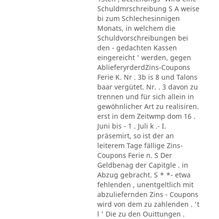
Schuldmrschreibung S A weise
bi zum Schlechesinnigen
Monats, in welchem die
Schuldvorschreibungen bei
den - gedachten Kassen
eingereicht ' werden, gegen
AblieferyrderdZins-Coupons
Ferie K. Nr . 3b is 8 und Talons
baar vergütet. Nr. . 3 davon zu
trennen und für sich allein in
gewöhnlicher Art zu realisiren.
erst in dem Zeitwmp dom 16 .
Juni bis - 1 . Juli k .- I.
präsemirt, so ist der an
leiterem Tage fällige Zins-
Coupons Ferie n. S Der
Geldbenag der Capitgle . in
Abzug gebracht. S * *- etwa
fehlenden , unentgeltlich mit
abzuliefernden Zins - Coupons
wird von dem zu zahlenden . 't
l ' Die zu den Ouittungen .