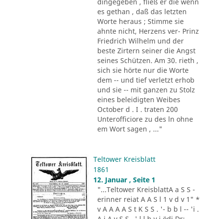
dingegeben , fließ er die wenn
es gethan , daß das letzten
Worte heraus ; Stimme sie
ahnte nicht, Herzens ver- Prinz
Friedrich Wilhelm und der
beste Zirtern seiner die Angst
seines Schützen. Am 30. rieth ,
sich sie hörte nur die Worte
dem -- und tief verletzt erhob
und sie -- mit ganzen zu Stolz
eines beleidigten Weibes
October d . I . traten 200
Unterofficiore zu des ln ohne
em Wort sagen , ..."
Teltower Kreisblatt
1861
12. Januar , Seite 1
"...Teltower KreisblattA a S S -
erinner reiat A A S l 1 v d v 1" *
v A A A A S t K S S . '- b b l -- 'i .
A i A v S S . ' l l h v i ödi Dr: