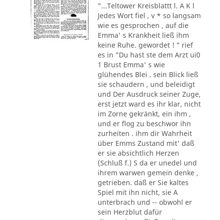
"...Teltower Kreisblattt l. A K l
Jedes Wort fiel , v * so langsam
wie es gesprochen , auf die
Emma' s Krankheit ließ ihm
keine Ruhe. gewordet ! " rief
es in "Du hast ste dem Arzt ui0
1 Brust Emma' s wie
glühendes Blei . sein Blick ließ
sie schaudern , und beleidigt
und Der Ausdruck seiner Zuge,
erst jetzt ward es ihr klar, nicht
im Zorne gekränkt, ein ihm ,
und er flog zu beschwor ihn
zurheiten . ihm dir Wahrheit
über Emms Zustand mit' daß
er sie absichtlich Herzen
(Schluß f.) S da er unedel und
ihrem warwen gemein denke ,
getrieben. daß er Sie kaltes
Spiel mit ihn nicht, sie A
unterbrach und -- obwohl er
sein Herzblut dafür