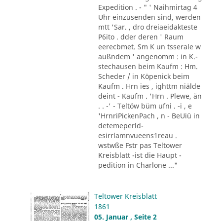
Expedition . - " ' Naihmirtag 4
Uhr einzusenden sind, werden
mtt 'Sar. , dro dreiaeidakteste
P6ito . dder deren ' Raum
eerecbmet. Sm K un tsserale w
außndem ' angenomm : in K.-
stechausen beim Kaufm : Hm.
Scheder / in Köpenick beim
Kaufm . Hrn ies , ighttm niälde
deint - Kaufm . 'Hrn . Plewe, än
. . -' - Teltöw büm ufni . -i , e
'HrnriPickenPach , n - BeUiü in
detemeperld-
esirrlamnvueens1reau .
wstwße Fstr pas Teltower
Kreisblatt -ist die Haupt -
pedition in Charlone ..."
Teltower Kreisblatt
1861
05. Januar , Seite 2