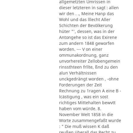
allgemetzten Umrissen in
dieser letzteren in sagt : allen
wir den . ., Meine Hanp das
Wohl und das lllecht Aller
Schichten der Bevölkerung
hüter "', dessen, was in der
Antongehe so ist das Exirene
zum andern 1848 geworfen
worden. --- V on einer
ommunakordnung, ganz
unvorhereiter Zellobengemein
rinssthteen frllte, ßnd zu den
alun Verhältnissen
unckgedrängt worden , -ohne
Forderungen der Zeit
Rechnung zu 1ragen A eine B -
lcästigung , was ein sost
richtiges Mittehalten bewvtt
haben vom würde. 8.
November Welt 1858 in die
Worte zusammengefaßt wurde
: " Die muß wissen K daß
reußen überall das Recht zu