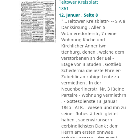
Teltower Kreisblatt
1861
12. Januar , Seite 8
"...Teltower Kreisblattr- -- S A 8
Danksirsung . Allen S
WiUmeredorferstr, 7 i eine
Wohnung Kache und
Kirchlicher Anner twn
ttenburg. denen , welche dem
verstorbenen sn der Bel -
Etage von 3 Studen . Gottlieb
Schedernia die iezte Ehre er-
Zubebör an ruhige Leute zu
vermiethen . In der
Neuenberlinerstr. Nr. 3 iüeine
Parteire - Wohnung vermiethrn
. - Gottesdienste 13. Januar
18sb . Al K. . wiesen und ihn zu
seiner Ruhestättedi- gleitet
haben , sagenwirunsern
eerbindlichsten Dank ; dem
Herrn am ersten onnwae