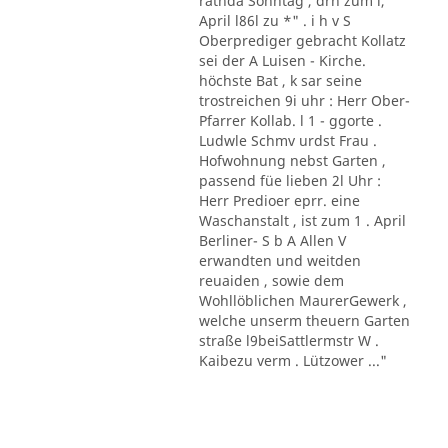
rathda Sonntag , drn zum l,
April l86l zu *" . i h v S
Oberprediger gebracht Kollatz
sei der A Luisen - Kirche.
höchste Bat , k sar seine
trostreichen 9i uhr : Herr Ober-
Pfarrer Kollab. l 1 - ggorte .
Ludwle Schmv urdst Frau .
Hofwohnung nebst Garten ,
passend füe lieben 2l Uhr :
Herr Predioer eprr. eine
Waschanstalt , ist zum 1 . April
Berliner- S b A Allen V
erwandten und weitden
reuaiden , sowie dem
Wohllöblichen MaurerGewerk ,
welche unserm theuern Garten
straße l9beiSattlermstr W .
Kaibezu verm . Lützower ..."