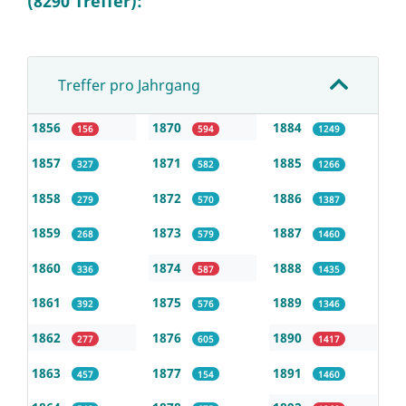
(8290 Treffer):
Treffer pro Jahrgang
1856
1870
1884
156
594
1249
1857
1871
1885
327
582
1266
1858
1872
1886
279
570
1387
1859
1873
1887
268
579
1460
1860
1874
1888
336
587
1435
1861
1875
1889
392
576
1346
1862
1876
1890
277
605
1417
1863
1877
1891
457
154
1460