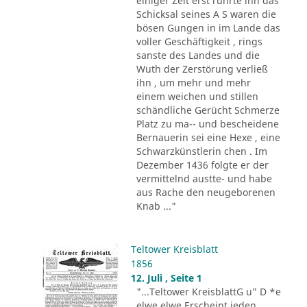
einiger Zeit erst rührte ihn das
Schicksal seines A S waren die
bösen Gungen in im Lande das
voller Geschäftigkeit , rings
sanste des Landes und die
Wuth der Zerstörung verließ
ihn , um mehr und mehr
einem weichen und stillen
schändliche Gerücht Schmerze
Platz zu ma-- und bescheidene
Bernauerin sei eine Hexe , eine
Schwarzkünstlerin chen . Im
Dezember 1436 folgte er der
vermittelnd austte- und habe
aus Rache den neugeborenen
Knab ..."
Teltower Kreisblatt
1856
12. Juli , Seite 1
"...Teltower KreisblattG u" D *e
elwe elwe Erscheint jeden