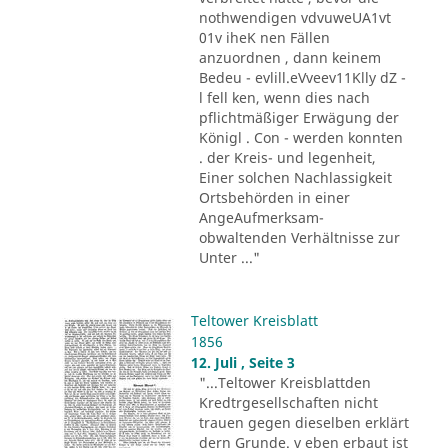
nothwendigen vdvuweUA1vt
01v iheK nen Fällen
anzuordnen , dann keinem
Bedeu - evlill.eVveev11Klly dZ -
l fell ken, wenn dies nach
pflichtmäßiger Erwägung der
Königl . Con - werden konnten
. der Kreis- und legenheit,
Einer solchen Nachlassigkeit
Ortsbehörden in einer
AngeAufmerksam-
obwaltenden Verhältnisse zur
Unter ..."
Teltower Kreisblatt
1856
12. Juli , Seite 3
"...Teltower Kreisblattden
Kredtrgesellschaften nicht
trauen gegen dieselben erklärt
dern Grunde. v eben erbaut ist