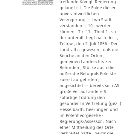
treffende Kömgl. Regierung
gelangt ist. Die Folge dieser
unverantwortlichen
Verzögerung - st wo Stadt
verstanden §, 10 . werden
können , Tir. 17 . Theil 2 . so
der unterall- liegt nach des .,
Teltow , den 2. Juli 1856 . Der
Landrath . gewesen , daß die
Seuche an den Orten ,
gemeinen Landeechts zei -
Behörden , Stücke auch die
außer die Befugniß Poli- ste
zuerst aufgetreten ,
angesichtet - - bereits sich AS
große Ver auf andere S
sofortige Tddtung den
gesünder In Vertretung (gez .)
Hesselbarth, heerungen und
im Potent vorgesehe -
Regierungs-Assessor . Nach
etner Mittheilung des Orte
verbreitet hatte , bevor die