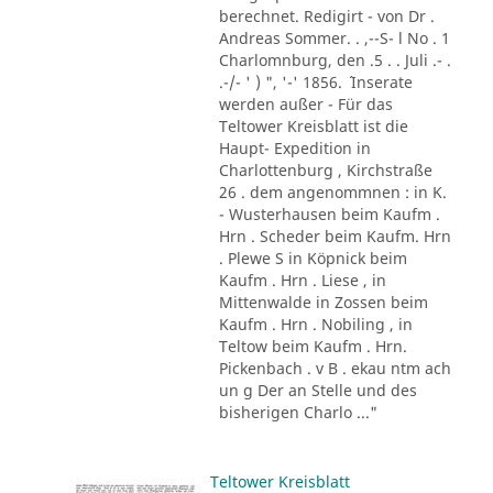
berechnet. Redigirt - von Dr .
Andreas Sommer. . ,--S- l No . 1
Charlomnburg, den .5 . . Juli .- .
.-/- ' ) ", '-' 1856. ´ Inserate
werden außer - Für das
Teltower Kreisblatt ist die
Haupt- Expedition in
Charlottenburg , Kirchstraße
26 . dem angenommnen : in K.
- Wusterhausen beim Kaufm .
Hrn . Scheder beim Kaufm. Hrn
. Plewe S in Köpnick beim
Kaufm . Hrn . Liese , in
Mittenwalde in Zossen beim
Kaufm . Hrn . Nobiling , in
Teltow beim Kaufm . Hrn.
Pickenbach . v B . ekau ntm ach
un g Der an Stelle und des
bisherigen Charlo ..."
Teltower Kreisblatt