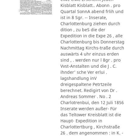
Kisblatt Kisblatt.. Abonn . pro
Quartal SonnA abend frlih und
ist in 8 Sgr. -- Inserate,
Charlottenburg ziehen durch
dition , zu beS die der
Expedition in die Expe 26 , alle
Charlottenburg bis Donnerstag
Nachmittag Kirchs-traße durch
auswärts 4 uhr einzus erden
sind , . werden nur l 8gr . pro
Vvst-Anstalten und die J . C.
ihnder' sche Ver erlui .
lagshandlung inV
dreigespaltene Petrtzeile
berechnet. Redigirt von Dr .
Andreas Sommer . No . 2
Charlotrenbui, den 12 Juli 1856
Inserate werden außer- Für
das Teltower Kreisblatt ist die
Haupt- Expedition in
Charlottertburg , Kirchstraße
26 . dem angenommen : in K. -