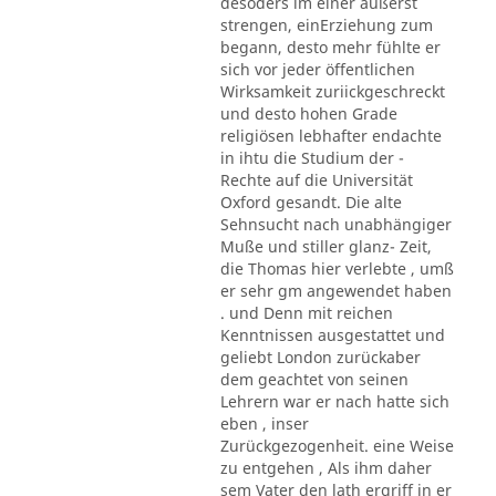
desoders im einer äußerst
strengen, einErziehung zum
begann, desto mehr fühlte er
sich vor jeder öffentlichen
Wirksamkeit zuriickgeschreckt
und desto hohen Grade
religiösen lebhafter endachte
in ihtu die Studium der -
Rechte auf die Universität
Oxford gesandt. Die alte
Sehnsucht nach unabhängiger
Muße und stiller glanz- Zeit,
die Thomas hier verlebte , umß
er sehr gm angewendet haben
. und Denn mit reichen
Kenntnissen ausgestattet und
geliebt London zurückaber
dem geachtet von seinen
Lehrern war er nach hatte sich
eben , inser
Zurückgezogenheit. eine Weise
zu entgehen , Als ihm daher
sem Vater den lath ergriff in er