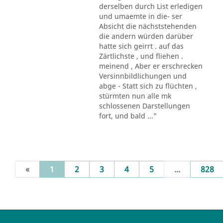
derselben durch List erledigen
und umaemte in die- ser
Absicht die nächststehenden
die andern würden darüber
hatte sich geirrt . auf das
Zärtlichste , und fliehen .
meinend , Aber er erschrecken
Versinnbildlichungen und
abge - Statt sich zu flüchten ,
stürmten nun alle mk
schlossenen Darstellungen
fort, und bald ..."
(current)
«
1
2
3
4
5
...
828