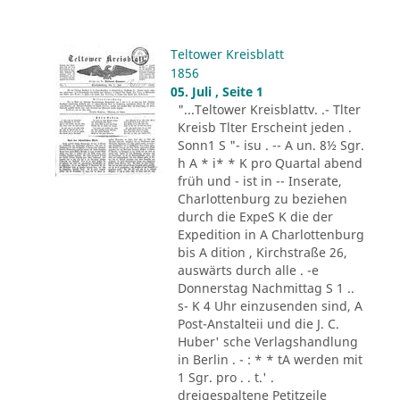
Teltower Kreisblatt
1856
05. Juli , Seite 1
"...Teltower Kreisblattv. .- Tlter
Kreisb Tlter Erscheint jeden .
Sonn1 S "- isu . -- A un. 8½ Sgr.
h A * i* * K pro Quartal abend
früh und - ist in -- Inserate,
Charlottenburg zu beziehen
durch die ExpeS K die der
Expedition in A Charlottenburg
bis A dition , Kirchstraße 26,
auswärts durch alle . -e
Donnerstag Nachmittag S 1 ..
s- K 4 Uhr einzusenden sind, A
Post-Anstalteii und die J. C.
Huber' sche Verlagshandlung
in Berlin . - : * * tA werden mit
1 Sgr. pro . . t.' .
dreigespaltene Petitzeile