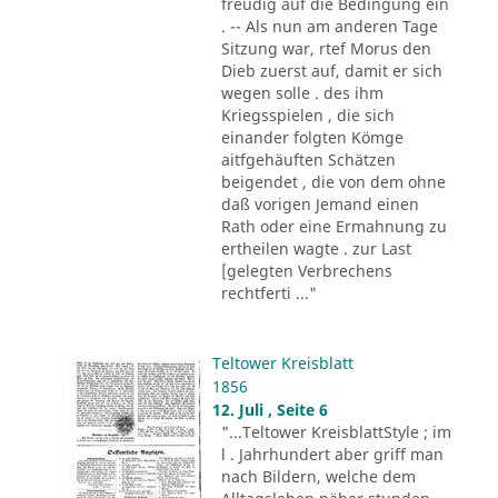
freudig auf die Bedingung ein
. -- Als nun am anderen Tage
Sitzung war, rtef Morus den
Dieb zuerst auf, damit er sich
wegen solle . des ihm
Kriegsspielen , die sich
einander folgten Kömge
aitfgehäuften Schätzen
beigendet , die von dem ohne
daß vorigen Jemand einen
Rath oder eine Ermahnung zu
ertheilen wagte . zur Last
[gelegten Verbrechens
rechtferti ..."
Teltower Kreisblatt
1856
12. Juli , Seite 6
"...Teltower KreisblattStyle ; im
l . Jahrhundert aber griff man
nach Bildern, welche dem