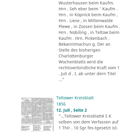
Wusterhausen beim Kaufm.
Hrn . Seh eber beim ' Kaufm .
Hrn . in Köpnick beim Kaufm ,
Hrn . Liese , in Mittenwalde
Plewe , in Zossen beim Kaufm .
Hrn . Nobiling , in Teltow beim
Kaufm . Hrn. Pickenbach .
Bekanntmachun g. Der an
Stelle des bisherigen
Charlottenburger
Wochenblatts wird die
rechtsverbindliche Kraft vom 1
. Juli d . I. ab unter dern Titel
..."
Teltower Kreisblatt
1856
12. Juli , Seite 2
"...Teltower Kreisblatt4 S K
selben von dem Verfassen auf
1 Thlr . 10 Sgr fes-tgesetzt ist.