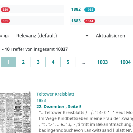
1882
550
1035
1883
551
1314
Aktualisieren
rung:
1 - 10
Treffer von insgesamt
10037
(current)
1
2
3
4
5
...
1003
1004
Teltower Kreisblatt
1883
22. Dezember , Seite 5
"...Teltower Kreisblatts / . /. 't 4- 0 ' . ' Heu
Im Wege Kindbettsieben meine Frau der Zwang
, "t . t.-". .. e.."u,. - ,ti tritt im Bekanntmachu
badingenndbuchevon LankwitzBand l Blatt Nr. 