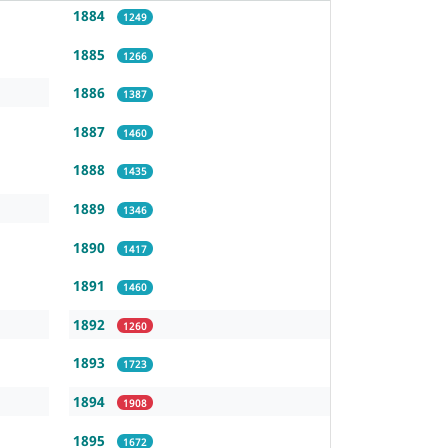
1884
1249
1885
1266
1886
1387
1887
1460
1888
1435
1889
1346
1890
1417
1891
1460
1892
1260
1893
1723
1894
1908
1895
1672