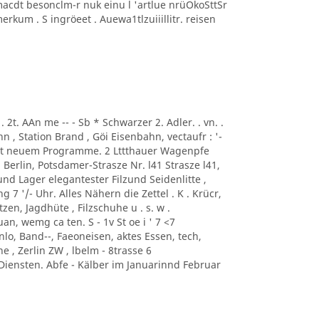
macdt besonclm-r nuk einu l 'artlue nrüOkoSttSr
kum . S ingröeet . Auewa1tlzuiiillitr. reisen
.. . 2t. AAn me -- - Sb * Schwarzer 2. Adler. . vn. .
, Station Brand , Göi Eisenbahn, vectaufr : '-
mit neuem Programme. 2 Lttthauer Wagenpfe
i Berlin, Potsdamer-Strasze Nr. l41 Strasze l41,
und Lager elegantester Filzund Seidenlitte ,
 7 '/- Uhr. Alles Nähern die Zettel . K . Krücr,
zen, Jagdhüte , Filzschuhe u . s. w .
an, wemg ca ten. S - 1v St oe i ' 7 <7
o, Band--, Faeoneisen, aktes Essen, tech,
e , Zerlin ZW , lbelm - 8trasse 6
iensten. Abfe - Kälber im Januarinnd Februar