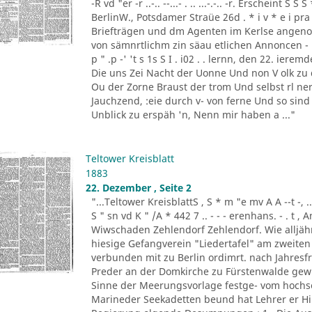
-R vd "er -r ..-.. --...- . .. ...-.-.. -r. Erscheint 
BerlinW., Potsdamer Straüe 26d . * i v * e i pra
Briefträgen und dm Agenten im Kerlse angeno
von sämnrtlichm zin säau etlichen Annoncen - B
p " .p -' 't s 1s S I . i02 . . lernn, den 22. ierem
Die uns Zei Nacht der Uonne Und non V olk zu 
Ou der Zorne Braust der trom Und selbst rl ner. 
Jauchzend, :eie durch v- von ferne Und so sind
Unblick zu erspäh 'n, Nenn mir haben a ..."
Teltower Kreisblatt
1883
22. Dezember , Seite 2
"...Teltower KreisblattS , S * m "e mv A A --t -, .. '-. -
S " sn vd K " /A * 442 7 .. - - - erenhans. - . t 
Wiwschaden Zehlendorf Zehlendorf. Wie alljähr
hiesige Gefangverein "Liedertafel" am zweiten
verbunden mit zu Berlin ordimrt. nach Jahresfri
Preder an der Domkirche zu Fürstenwalde gewirk
Sinne der Meerungsvorlage festge- vom hochse
Marineder Seekadetten beund hat Lehrer er H