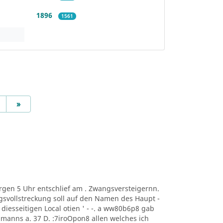
1896
1561
Next
»
t Morgen 5 Uhr entschlief am . Zwangsversteigernn.
svollstreckung soll auf den Namen des Haupt -
ng. diesseitigen Local otien ' - -. a ww80b6p8 gab
manns a. 37 D. :7iroOpon8 allen welches ich