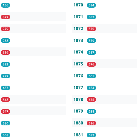
1870
156
594
1871
327
582
1872
279
570
1873
268
579
1874
336
587
1875
392
576
1876
277
605
1877
457
154
1878
548
675
1879
547
628
1880
580
596
1881
568
692