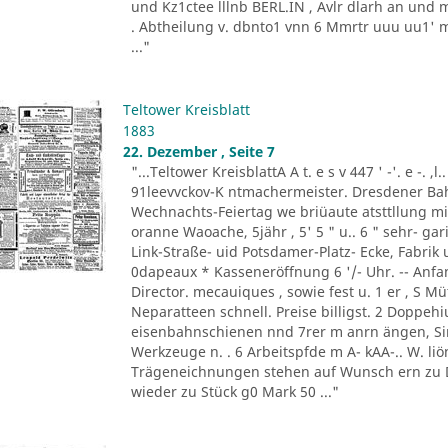
und Kz1ctee lllnb BERL.IN , Avlr dlarh an und 
. Abtheilung v. dbnto1 vnn 6 Mmrtr uuu uu1' mer
..."
Teltower Kreisblatt
1883
22. Dezember , Seite 7
"...Teltower KreisblattA A t. e s v 447 ' -'. e -. ,l
91leevvckov-K ntmachermeister. Dresdener Bahn 
Wechnachts-Feiertag we briüaute atsttllung 
oranne Waoache, 5jähr , 5' 5 " u.. 6 " sehr- gar
Link-Straße- uid Potsdamer-Platz- Ecke, Fabrik 
0dapeaux * Kasseneröffnung 6 '/- Uhr. -- Anfang
Director. mecauiques , sowie fest u. 1 er , S Müt
Neparatteen schnell. Preise billigst. 2 Doppehiu
eisenbahnschienen nnd 7rer m anrn ängen, Sinl
Werkzeuge n. . 6 Arbeitspfde m A- kAA-.. W. liön
Trägeneichnungen stehen auf Wunsch ern zu D
wieder zu Stück g0 Mark 50 ..."