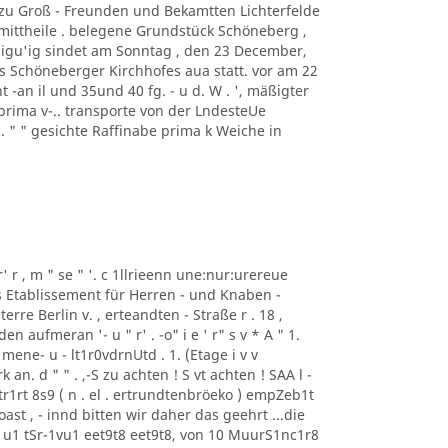
f zu Groß - Freunden und Bekamtten Lichterfelde
ittheile . belegene Grundstück Schöneberg ,
digu'ig sindet am Sonntag , den 23 December,
s Schöneberger Kirchhofes aua statt. vor am 22
 -an il und 35und 40 fg. - u d. W . ', mäßigter
prima v-.. transporte von der LndesteUe
 . " " gesichte Raffinabe prima k Weiche in
r' r , m " se " '. c 1llrieenn une:nur:urereue
as Etablissement für Herren - und Knaben -
erre Berlin v. , erteandten - Straße r . 18 ,
aufmeran '- u " r' . -o" i e ' r" s v * A " 1.
mene- u - lt1r0vdrnUtd . 1. (Etage i v v
n. d " " . ,-S zu achten ! S vt achten ! SAA l -
r1rt 8s9 ( n . el . ertrundtenbröeko ) empZeb1t
ast , - innd bitten wir daher das geehrt ...die
u1 tSr-1vu1 eet9t8 eet9t8, von 10 MuurS1nc1r8