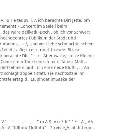
7A. lu r e tedpv. i, A ich berachte Dirl Jette, bm
onnements - Concert im Saale i beim
i. das wäre delikatk -Doch , ob ich vor Schwert
in hochgeehrtes Publikum der Stadt und
Abends . -- /, Und vor Liebe schmachte schien,
eiletlt aiär; t ce: r- unel 1rorwle- 8trasc
erachte Dlr !" -. r - Aber warte, stolze Kleene,
oncert ein Tanzkränzch -er it Tämer Matt. .
ertzehne n :auf ' ich eine neue Kluftl , : . An
z schlägt doppelt statt, ) ie nachtsstsie ihr
achtsfeiertag d . Ls. sindet imSaake der
 V ': - '- - -. . - - . . . " m A S 'v u * K " ' * ' A _ AA
 . A - A Tldltntu Tldltntu" ' * reis e_A latt litteran .