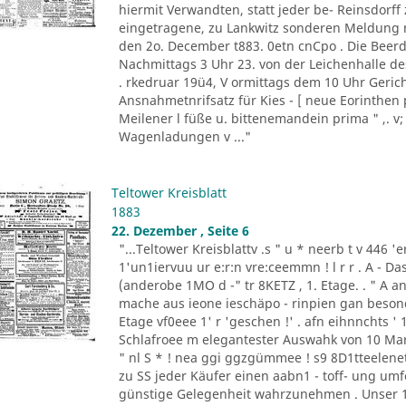
hiermit Verwandten, statt jeder be- Reinsdorf
eingetragene, zu Lankwitz sonderen Meldung m
den 2o. December t883. 0etn cnCpo . Die Beer
Nachmittags 3 Uhr 23. von der Leichenhalle de
. rkedruar 19ü4, V ormittags dem 10 Uhr Gericht
Ansnahmetnrifsatz für Kies - [ neue Eorinthen 
Meilener l füße u. bittenemandein prima " ,. v;
Wagenladungen v ..."
Teltower Kreisblatt
1883
22. Dezember , Seite 6
"...Teltower Kreisblattv .s " u * neerb t v 446 'e
1'un1iervuu ur e:r:n vre:ceemmn ! l r r . A - D
(anderobe 1MO d -" tr 8KETZ , 1. Etage. . " A ant
mache aus ieone ieschäpo - rinpien gan besonden 
Etage vf0eee 1' r 'geschen !' . afn eihnnchts ' 1
Schlafroee m elegantester Auswahk von 10 Mark a
" nl S * ! nea ggi ggzgümmee ! s9 8D1tteelenet
zu SS jeder Käufer einen aabn1 - toff- ung umfo
günstige Gelegenheit wahrzunehmen . Unser 1