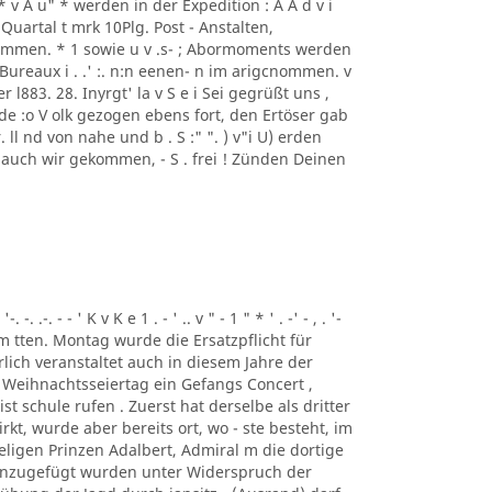
S S S * v A u" * werden in der Expedition : A A d v i
 Quartal t mrk 10Plg. Post - Anstalten,
mmen. * 1 sowie u v .s- ; Abormoments werden
ureaux i . .' :. n:n eenen- n im arigcnommen. v
der l883. 28. Inyrgt' la v S e i Sei gegrüßt uns ,
de :o V olk gezogen ebens fort, den Ertöser gab
ll nd von nahe und b . S :" ". ) v"i U) erden
 auch wir gekommen, - S . frei ! Zünden Deinen
. .-. - - ' K v K e 1 . - ' .. v " - 1 " * ' . -' - , . '-
, Am tten. Montag wurde die Ersatzpflicht für
lich veranstaltet auch in diesem Jahre der
 Weihnachtsseiertag ein Gefangs Concert ,
st schule rufen . Zuerst hat derselbe als dritter
t, wurde aber bereits ort, wo - ste besteht, im
ligen Prinzen Adalbert, Admiral m die dortige
inzugefügt wurden unter Widerspruch der