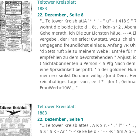
Teltower Kreisblatt
1883
22. Dezember , Seite 8
"...Teltower KreisblattA '* * ' - " u" - 1 418 S " 
wohnt die bolde Jette d ., öt . r'kdn- sr 2 . Ab
Geheimerath, ich Die zur Lichsten häue, -- -A E
vergebe , der Fran erlec10w statt, wozu ich e
Umgegend freundlichst einlade. Anfang 7R Uhr 
'd Stets ruft Sie zu meinem Webe : Entrée für rv1
empfehlen zu dem bevorstehenden " Anjust, ick o
t Nichtabonnenten u Person -' 5 Pfg Nach dem C
eine Sprsidinkett oerpnfft. ' n der goldnen Hund
mein erz sinkst Du dann willig .-)und Dein . Her
reichhaltiges Lager von . ee il * - :lm 1 . 0eihn
FrauWerbc10W ..."
Teltower Kreisblatt
1883
22. Dezember , Seite 1
"...Teltower Kreisblattes . A K S r. - ' . ' l" ' - ' .. ,
S S ' S K - Ar ' "- -'ke ke ke d - ' - - -K ' Sm A b -