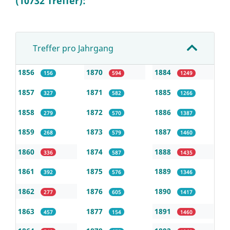
(10732 Treffer):
Treffer pro Jahrgang
1856
1870
1884
156
594
1249
1857
1871
1885
327
582
1266
1858
1872
1886
279
570
1387
1859
1873
1887
268
579
1460
1860
1874
1888
336
587
1435
1861
1875
1889
392
576
1346
1862
1876
1890
277
605
1417
1863
1877
1891
457
154
1460