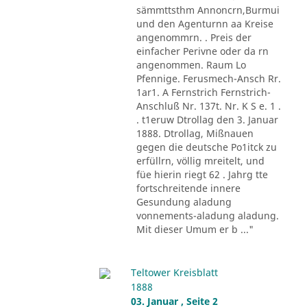
sämmttsthm Annoncrn,Burmui
und den Agenturnn aa Kreise
angenommrn. . Preis der
einfacher Perivne oder da rn
angenommen. Raum Lo
Pfennige. Ferusmech-Ansch Rr.
1ar1. A Fernstrich Fernstrich-
Anschluß Nr. 137t. Nr. K S e. 1 .
. t1eruw Dtrollag den 3. Januar
1888. Dtrollag, Mißnauen
gegen die deutsche Po1itck zu
erfüllrn, völlig mreitelt, und
füe hierin riegt 62 . Jahrg tte
fortschreitende innere
Gesundung aladung
vonnements-aladung aladung.
Mit dieser Umum er b ..."
Teltower Kreisblatt
1888
03. Januar , Seite 2