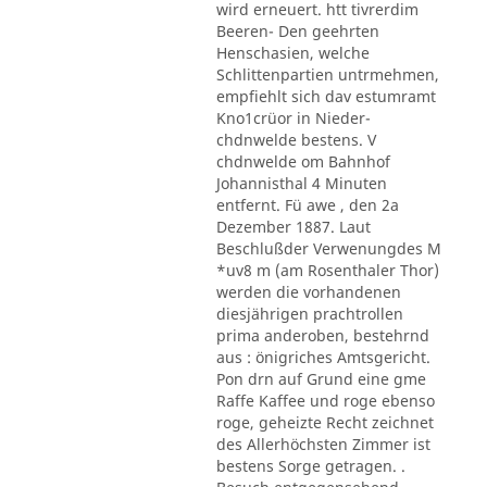
wird erneuert. htt tivrerdim
Beeren- Den geehrten
Henschasien, welche
Schlittenpartien untrmehmen,
empfiehlt sich dav estumramt
Kno1crüor in Nieder-
chdnwelde bestens. V
chdnwelde om Bahnhof
Johannisthal 4 Minuten
entfernt. Fü awe , den 2a
Dezember 1887. Laut
Beschlußder Verwenungdes M
*uv8 m (am Rosenthaler Thor)
werden die vorhandenen
diesjährigen prachtrollen
prima anderoben, bestehrnd
aus : önigriches Amtsgericht.
Pon drn auf Grund eine gme
Raffe Kaffee und roge ebenso
roge, geheizte Recht zeichnet
des Allerhöchsten Zimmer ist
bestens Sorge getragen. .