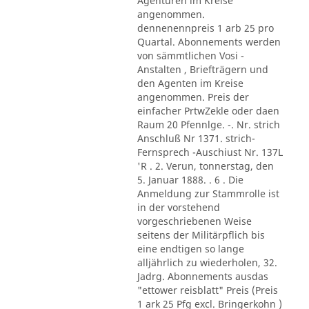
Agenturen im Kreise
angenommen.
dennenennpreis 1 arb 25 pro
Quartal. Abonnements werden
von sämmtlichen Vosi -
Anstalten , Briefträgern und
den Agenten im Kreise
angenommen. Preis der
einfacher PrtwZekle oder daen
Raum 20 Pfennlge. -. Nr. strich
Anschluß Nr 1371. strich-
Fernsprech -Auschiust Nr. 137L
'R . 2. Verun, tonnerstag, den
5. Januar 1888. . 6 . Die
Anmeldung zur Stammrolle ist
in der vorstehend
vorgeschriebenen Weise
seitens der Militärpflich bis
eine endtigen so lange
alljährlich zu wiederholen, 32.
Jadrg. Abonnements ausdas
"ettower reisblatt" Preis (Preis
1 ark 25 Pfg excl. Bringerkohn )