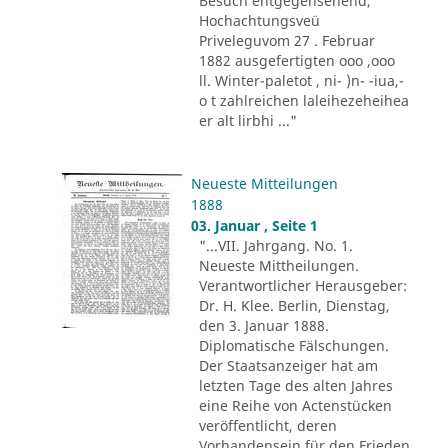
Besuch entgegensehend,
Hochachtungsveü
Priveleguvom 27 . Februar
1882 ausgefertigten ooo ,ooo
ll. Winter-paletot , ni- )n- -iua,-
o t zahlreichen laleihezeheihea
er alt lirbhi ..."
Neueste Mitteilungen
1888
03. Januar , Seite 1
"...VII. Jahrgang. No. 1.
Neueste Mittheilungen.
Verantwortlicher Herausgeber:
Dr. H. Klee. Berlin, Dienstag,
den 3. Januar 1888.
Diplomatische Fälschungen.
Der Staatsanzeiger hat am
letzten Tage des alten Jahres
eine Reihe von Actenstücken
veröffentlicht, deren
Vorhandensein für den Frieden