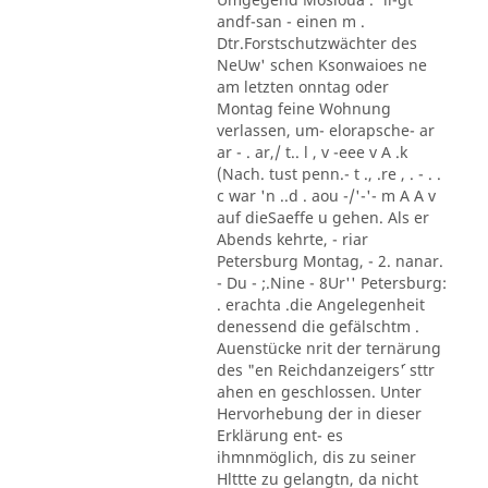
andf-san - einen m .
Dtr.Forstschutzwächter des
NeUw' schen Ksonwaioes ne
am letzten onntag oder
Montag feine Wohnung
verlassen, um- elorapsche- ar
ar - . ar,/ t.. l , v -eee v A .k
(Nach. tust penn.- t ., .re , . - . .
c war 'n ..d . aou -/'-'- m A A v
auf dieSaeffe u gehen. Als er
Abends kehrte, - riar
Petersburg Montag, - 2. nanar.
- Du - ;.Nine - 8Ur'' Petersburg:
. erachta .die Angelegenheit
denessend die gefälschtm .
Auenstücke nrit der ternärung
des "en Reichdanzeigers´' sttr
ahen en geschlossen. Unter
Hervorhebung der in dieser
Erklärung ent- es
ihmnmöglich, dis zu seiner
Hlttte zu gelangtn, da nicht