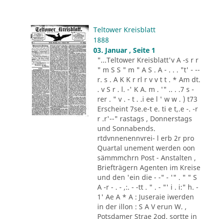
Teltower Kreisblatt
1888
03. Januar , Seite 1
"...Teltower Kreisblatt'v A -s r r
" m S S " m " A S . A - . . . "t' - --
r. s . A K K r rl r v v t t . * Am dt.
. v S r . l. -' K A. m . '" .. . .7 s -
rer . " v . - t . .i ee l ' w w . ) t73
Erscheint 7se.e-t e. ti e t,.e -. -r
r .r'--" rastags , Donnerstags
und Sonnabends.
rtdvnnenennvrei- l erb 2r pro
Quartal unement werden oon
sämmmchrn Post - Anstalten ,
Briefträgern Agenten im Kreise
und den 'ein die - -" - '" . " " S
A -r - . - ,:. - -tt . " . - "' i . i:" h. -
1' Ae A * A : Juseraie iwerden
in der illon : S A V erun W. ,
Potsdamer Strae 2od. sortte in