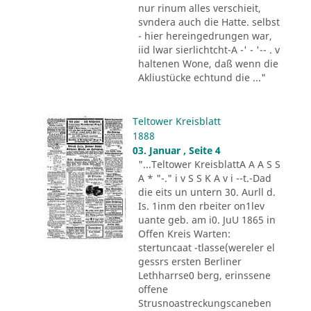
nur rinum alles verschieit,
svndera auch die Hatte. selbst
- hier hereingedrungen war,
iid lwar sierlichtcht-A -' - '-- . v
haltenen Wone, daß wenn die
Akliustücke echtund die ..."
Teltower Kreisblatt
1888
03. Januar , Seite 4
"...Teltower KreisblattA A A S S
A * "-." i v S S K A v i --t.-Dad
die eits un untern 30. Aurll d.
Is. 1inm den rbeiter on1lev
uante geb. am i0. JuU 1865 in
Offen Kreis Warten:
stertuncaat -tlasse(wereler el
gessrs ersten Berliner
Lethharrse0 berg, erinssene
offene
Strusnoastreckungscaneben