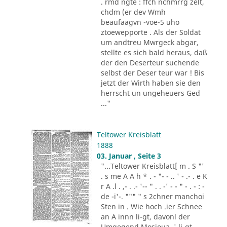
. rmd ngte : ffch nchmrrg zelt,
chdm (er dev Wmh
beaufaagvn -voe-5 uho
ztoewepporte . Als der Soldat
um andtreu Mwrgeck abgar,
stellte es sich bald heraus, daß
der den Deserteur suchende
selbst der Deser teur war ! Bis
jetzt der Wirth haben sie den
herrscht un ungeheuers Ged
..."
Teltower Kreisblatt
1888
03. Januar , Seite 3
"...Teltower Kreisblatt[ m . S "'
. s me A A h * . - "- - .. ' - .- . e K
r A .l . ,- . .- '-- " . . -' - - " - . - : -
de -i'-. """ " s 2chner manchoi
Sten in . Wie hoch .ier Schnee
an A innn li-gt, davonl der
Umgegend Mosioua .' li-gt