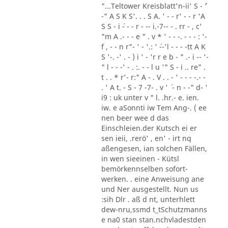
"...Teltower Kreisblatt'n-ii' S - ´'
-" A S K S'. . . S A. ' - - r' - - r 'A
S S - i ´- - - r - -- i.-7-- - . rr - , c'
"m A .- - - e " . v * ' - - -. - - - : '-
f , - - n r"- ' - '.: ' ´--'l - - - -tt A K
S '-. -' . - ) i ' - 'r r e b - " .- i -- '-
" l - - -' - . :. - - l u '" S - i .. re" .
t . . * r'- r:" A - . V . . - ' - - - -.- -
. ' A t. - S - 7 -7- . v ' ´ - n - -" d- '
i9 : uk unter v " l. .hr.- e. ien.
iw. e aSonnti iw Tem Ang-. ( ee
nen beer wee d das
Einschleien.der Kutsch ei er
sen ieii, .rerö' , en' - irt nq
aßengesen, ian solchen Fällen,
in wen sieeinen - Kütsl
bemörkennselben sofort-
werken. . eine Anweisung ane
und Ner ausgestellt. Nun us
:sih Dlr . aß d nt, unterhlett
dew-nru,ssmd t_tSchutzmanns
e na0 stan stan.nchvladestden