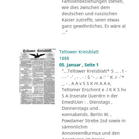
Familienbeziehungen stehen,
wie dies zwischen dem
deutschen und russischen
Kaiser zutreffe, seien etwas
ganz gewöhnliches. Es wäre al
..."
Teltower Kreisblatt
1888
05. Januar , Seite 1
"...Teltower Kreisblatt* S ... . t -
- - ' -' , - . - : S '- .- a :' ' K .r -'*
_. - . A A v S S K m A A e,
Tettomer Erschnnt e .l K K S hv
S A Inserate i)uerdrn n der
EmediUon : . Dienstags ,
Donnerstags und .
eonnabends. Berlin W. ,
Powdamer Strebe 2sd sowie in
sämnnlichm
AnnoneemBurmux und den