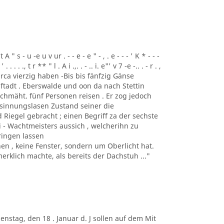
t A " s - u -e u v ur . - - e - e " - , . e - - - ' K * - - -
 . . . . ., t r ** " l . A i .,. . - .. i. e"' v 7 -e -.. . - r . ,
 und circa vierzig haben -Bis bis fänfzig Gänse
ftadt . Eberswalde und oon da nach Stettin
chmäht. fünf Personen reisen . Er zog jedoch
esinnungslasen Zustand seiner die
Riegel gebracht ; einen Begriff za der sechste
ei - Wachtmeisters aussich , welcherihn zu
ringen lassen
 , keine Fenster, sondern um Oberlicht hat.
rklich machte, als bereits der Dachstuh ..."
. Dienstag, den 18 . Januar d. J sollen auf dem Mit