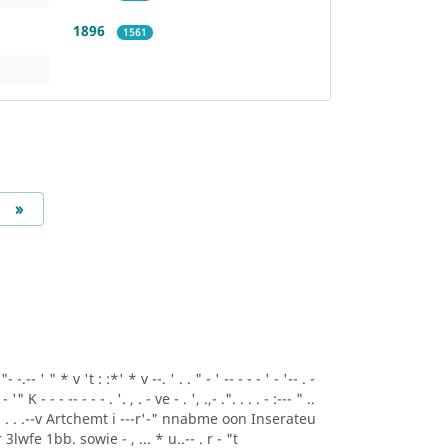
1896
1561
Next
»
.-- ' " * v 't : :*' * v --. ' . . " - ' -- - - - ' - '-- . -
- '" K - - - -- - - - . '. , . - ve - . ', .,- .". . . . - :--- " ..
A* ' . . .--v Artchemt i ---r'-" nnabme oon Inserateu
lwfe 1bb. sowie - , ... * u..-- . r - "t