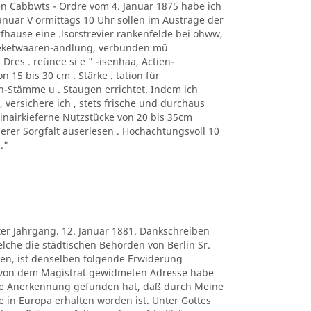
n Cabbwts - Ordre vom 4. Januar 1875 habe ich
 anuar V ormittags 10 Uhr sollen im Austrage der
fhause eine .lsorstrevier rankenfelde bei ohww,
heketwaaren-andlung, verbunden mü
 Dres . reünee si e " -isenhaa, Actien-
 15 bis 30 cm . Stärke . tation für
n-Stämme u . Staugen errichtet. Indem ich
ersichere ich , stets frische und durchaus
rinairkieferne Nutzstücke von 20 bis 35cm
gerer Sorgfalt auserlesen . Hochachtungsvoll 10
."
ter Jahrgang. 12. Januar 1881. Dankschreiben
lche die städtischen Behörden von Berlin Sr.
en, ist denselben folgende Erwiderung
 von dem Magistrat gewidmeten Adresse habe
re Anerkennung gefunden hat, daß durch Meine
in Europa erhalten worden ist. Unter Gottes