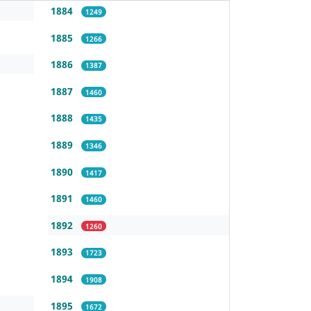
1884
1249
1885
1266
1886
1387
1887
1460
1888
1435
1889
1346
1890
1417
1891
1460
1892
1260
1893
1723
1894
1908
1895
1672