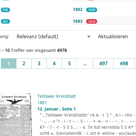
1882
550
1035
1883
551
1314
Aktualisieren
rung:
1 - 10
Treffer von insgesamt
4978
(current)
1
2
3
4
5
...
497
498
Teltower Kreisblatt
1881
12. Januar , Seite 1
"...Teltower Kreisblatttr' rA A - t ') " . A i-- rtiir - "- -
'- .. . - v "r - i - r -- -. S - - - -r -e.- -r - - -- . r - . ---- 
k7- -'/ - -r - S S S. , : - e. Te ltol verreibla S S 
och8 u. 3onnaöend8. - i. ort 4- eeline - ouclauer 3