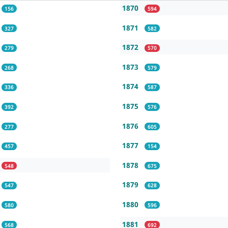
1870
156
594
1871
327
582
1872
279
570
1873
268
579
1874
336
587
1875
392
576
1876
277
605
1877
457
154
1878
548
675
1879
547
628
1880
580
596
1881
568
692