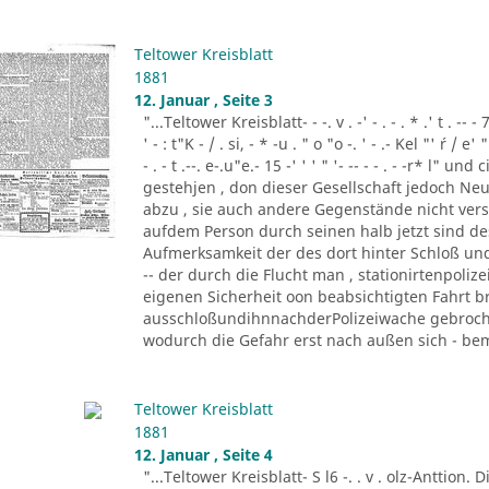
Teltower Kreisblatt
1881
12. Januar , Seite 3
"...Teltower Kreisblatt- - -. v . -' - . - . * .' t . -- - 7
' - : t"K - / . si, - * -u . " o "o -. ' - .- Kel "' ´r / e' " '
- . - t .--. e-.u"e.- 15 -' ' ' " '- -- - - . - -r* l"
gestehjen , don dieser Gesellschaft jedoch Neu
abzu , sie auch andere Gegenstände nicht vers
aufdem Person durch seinen halb jetzt sind d
Aufmerksamkeit der des dort hinter Schloß und 
-- der durch die Flucht man , stationirtenpoliz
eigenen Sicherheit oon beabsichtigten Fahrt b
ausschloßundihnnachderPolizeiwache gebrochen
wodurch die Gefahr erst nach außen sich - beme
Teltower Kreisblatt
1881
12. Januar , Seite 4
"...Teltower Kreisblatt- S l6 -. . v . olz-Anttion