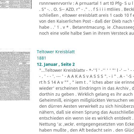
rsnnrwenrvorriv : A prnuartal 1 art t0 Pfg- S u l 
. S" -. . O. S-- AZD. r" - ." . . f S i i i mtliies 
schließen , eltower ereisblatt areis 1 caob 10 
von den Kaiserlichen Post - daß der Dieb nach
habe . .' 1 . v * . Betanntmacung. ie .Chausseeg
noch eine volle halbe Swn in ihrem Versteck a
Teltower Kreisblatt
1881
12. Januar , Seite 2
"...Teltower Kreisblattv - *-''l ' -'' ' ' "' l -' -- ' - - '. - 
- . ' - - '. --- ' - A A K A S v A S S S ". - i " . A - '-S 
rt h S 14 A v "" , " iem t . " lches aber sie eri
wieder' erscheinen Eindringrn in das Archiv ,
dorthin zu geben . Wirklich gelang es ihr auc
Geheimniß, einigen mißglückten Versuchen ven
den dürren Aesten verwirkelt zu sich hinüber
nähern, daß sie einen Sprung das Ausschließe
entschieden ein wenn sie es wirklich entdeelt .
Nettung 'a: ,wckr. entgegengesetzten von Ec
haben mußte , den Aft bedacht sein . den Glück