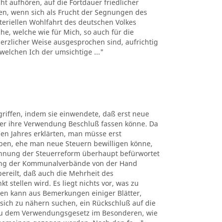
t aufhören, auf die Fortdauer friedlicher
uen, wenn sich als Frucht der Segnungen des
teriellen Wohlfahrt des deutschen Volkes
e, welche wie für Mich, so auch für die
rzlicher Weise ausgesprochen sind, aufrichtig
welchen Ich der umsichtige ..."
riffen, indem sie einwendete, daß erst neue
er ihre Verwendung Beschluß fassen könne. Da
en Jahres erklärten, man müsse erst
ben, ehe man neue Steuern bewilligen könne,
blehnung der Steuerreform überhaupt befürwortet
tung der Kommunalverbände von der Hand
ereilt, daß auch die Mehrheit des
stellen wird. Es liegt nichts vor, was zu
ten kann aus Bemerkungen einiger Blätter,
ich zu nähern suchen, ein Rückschluß auf die
 zu dem Verwendungsgesetz im Besonderen, wie