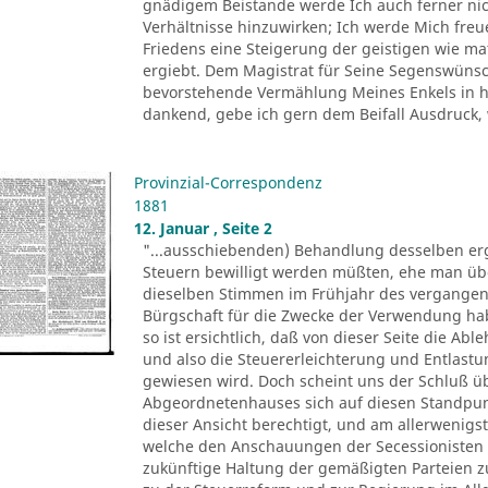
gnädigem Beistande werde Ich auch ferner nich
Verhältnisse hinzuwirken; Ich werde Mich fre
Friedens eine Steigerung der geistigen wie ma
ergiebt. Dem Magistrat für Seine Segenswünsch
bevorstehende Vermählung Meines Enkels in he
dankend, gebe ich gern dem Beifall Ausdruck, 
Provinzial-Correspondenz
1881
12. Januar , Seite 2
"...ausschiebenden) Behandlung desselben erg
Steuern bewilligt werden müßten, ehe man üb
dieselben Stimmen im Frühjahr des vergangen
Bürgschaft für die Zwecke der Verwendung ha
so ist ersichtlich, daß von dieser Seite die A
und also die Steuererleichterung und Entlas
gewiesen wird. Doch scheint uns der Schluß üb
Abgeordnetenhauses sich auf diesen Standpunkt 
dieser Ansicht berechtigt, und am allerwenigs
welche den Anschauungen der Secessionisten s
zukünftige Haltung der gemäßigten Parteien