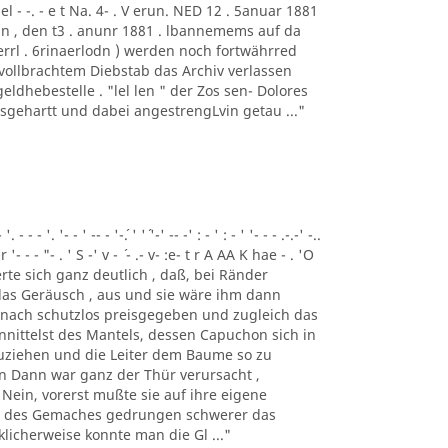
el - -. - e t Na. 4- . V erun. NED 12 . 5anuar 1881
. Beckin , den t3 . anunr 1881 . lbannemems auf da
f errl . 6rinaerlodn ) werden noch fortwährred
 vollbrachtem Diebstab das Archiv verlassen
eldhebestelle . "lel len " der Zos sen- Dolores
usgehartt und dabei angestrengLvin getau ..."
- - '. '- - ' -- - '-´. ' '´ '-' -- -' : - ' : - ' '- - - .-.-' -..
-r '- - - "- . ' S -' v - ´ - .- v- :e- t r A AA K hae - . 'O
nnerte sich ganz deutlich , daß, bei Ränder
 das Geräusch , aus und sie wäre ihm dann
h nach schutzlos preisgegeben und zugleich das
nittelst des Mantels, dessen Capuchon sich in
zuziehen und die Leiter dem Baume so zu
n Dann war ganz der Thür verursacht ,
 Nein, vorerst mußte sie auf ihre eigene
ke des Gemaches gedrungen schwerer das
licherweise konnte man die Gl ..."