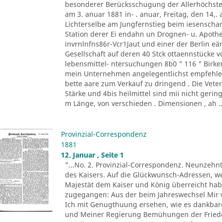
besonderer Berücksschugung der Allerhöchste
am 3. anuar 1881 in- . anuar, Freitag, den 14,.
Lichterselbe am Jungfernstieg beim iesenschar
Station derer Ei endahn un Drognen- u. Apot
invrnlnfns86r-Vcr1Jaut und einer der Berlin eär
Gesellschaft auf deren 40 Stck ottaennstücke von
lebensmittel- ntersuchungen 8b0 " 116 " Birke
mein Unternehmen angelegentlichst empfehle, v
bette aare zum Verkauf zu dringend . Die Vete
Stärke und 4bis heilmittel sind mii nicht gerin
m Länge, von verschieden . Dimensionen , ah ..
Provinzial-Correspondenz
1881
12. Januar , Seite 1
"...No. 2. Provinzial-Correspondenz. Neunzehn
des Kaisers. Auf die Glückwunsch-Adressen, we
Majestät dem Kaiser und König überreicht hab
zugegangen: Aus der beim Jahreswechsel Mir
Ich mit Genugthuung ersehen, wie es dankba
und Meiner Regierung Bemühungen der Friede 