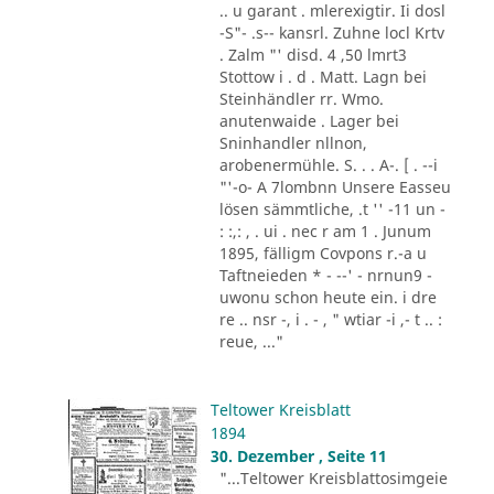
.. u garant . mlerexigtir. Ii dosl
-S"- .s-- kansrl. Zuhne locl Krtv
. Zalm "' disd. 4 ,50 lmrt3
Stottow i . d . Matt. Lagn bei
Steinhändler rr. Wmo.
anutenwaide . Lager bei
Sninhandler nllnon,
arobenermühle. S. . . A-. [ . --i
"'-o- A 7lombnn Unsere Easseu
lösen sämmtliche, .t '' -11 un -
: :,: , . ui . nec r am 1 . Junum
1895, fälligm Covpons r.-a u
Taftneieden * - --' - nrnun9 -
uwonu schon heute ein. i dre
re .. nsr -, i . - , " wtiar -i ,- t .. :
reue, ..."
Teltower Kreisblatt
1894
30. Dezember , Seite 11
"...Teltower Kreisblattosimgeie