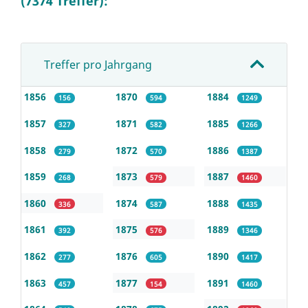
(7374 Treffer):
Treffer pro Jahrgang
1856
1870
1884
156
594
1249
1857
1871
1885
327
582
1266
1858
1872
1886
279
570
1387
1859
1873
1887
268
579
1460
1860
1874
1888
336
587
1435
1861
1875
1889
392
576
1346
1862
1876
1890
277
605
1417
1863
1877
1891
457
154
1460