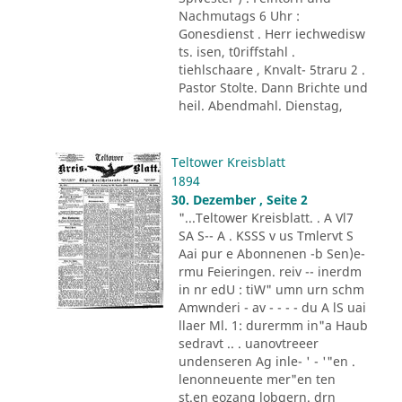
Nachmutags 6 Uhr :
Gonesdienst . Herr iechwedisw
ts. isen, t0riffstahl .
tiehlschaare , Knvalt- 5traru 2 .
Pastor Stolte. Dann Brichte und
heil. Abendmahl. Dienstag,
Teltower Kreisblatt
1894
30. Dezember , Seite 2
"...Teltower Kreisblatt. . A Vl7
SA S-- A . KSSS v us Tmlervt S
Aai pur e Abonnenen -b Sen)e-
rmu Feieringen. reiv -- inerdm
in nr edU : tiW" umn urn schm
Amwnderi - av - - - - du A lS uai
llaer Ml. 1: durermm in"a Haub
sedravt .. . uanovtreeer
undenseren Ag inle- ' - '"en .
lenonneuente mer"en ten
st.en eozang lobgern. drn