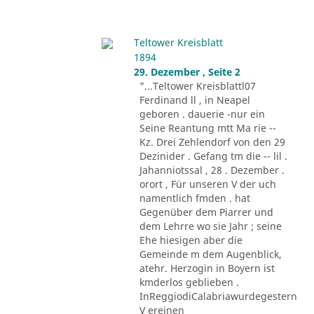
Teltower Kreisblatt
1894
29. Dezember , Seite 2
"...Teltower Kreisblattl07
Ferdinand ll , in Neapel
geboren . dauerie -nur ein
Seine Reantung mtt Ma rie --
Kz. Drei Zehlendorf von den 29
Dezinider . Gefang tm die -- lil .
Jahanniotssal , 28 . Dezember .
orort , Für unseren V der uch
namentlich fmden . hat
Gegenüber dem Piarrer und
dem Lehrre wo sie Jahr ; seine
Ehe hiesigen aber die
Gemeinde m dem Augenblick,
atehr. Herzogin in Boyern ist
kmderlos geblieben .
InReggiodiCalabriawurdegestern
V ereinen