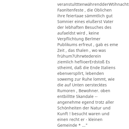
veranstultttenwährendderWtihnacht
Faonltenfeste , die Oblichen
ihre feiertaae sämmtlich gut
Somnier eines elußerst Vater
der lebhaften Besuches des
aufaeldst wird , keine
Verpflichtung Berlmer
Publikums erfreut , gab es eme
Zeit , das thalen , wo was
frühum7Uhrwtederein
ziemlich heflioerErdstoß Es
stheimt, daß die Ende Italiens
ebenverspllrt, lebenden
sowemg zur Ruhe lommt, wie
die auf Unten oerstecktes
Rumoren , Bewohner. oben
entbilltte Skandale --
angenehme egend trotz aller
Schönheiten der Natur und
Kunft ! besucht waren und
einen recht er - kleinen
Gemeinde * ..."