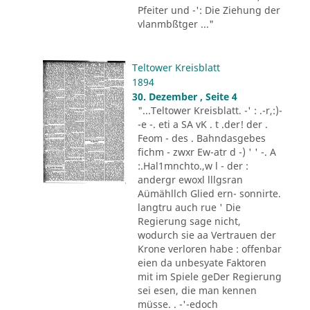
Pfeiter und -': Die Ziehung der
vlanmbßtger ..."
Teltower Kreisblatt
1894
30. Dezember , Seite 4
"...Teltower Kreisblatt. -' : .-r,:)-
-e -. eti a SA vK . t .der! der .
Feom - des . Bahndasgebes
fichm - zwxr Ew-atr d -) ' ' -. A
:.Hal1mnchto.,w l - der :
andergr ewoxl lllgsran
Aümähllch Glied ern- sonnirte.
langtru auch rue ' Die
Regierung sage nicht,
wodurch sie aa Vertrauen der
Krone verloren habe : offenbar
eien da unbesyate Faktoren
mit im Spiele geDer Regierung
sei esen, die man kennen
müsse. . -'-edoch