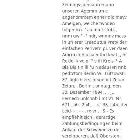
Zeimngvspediauren uno
unseren Agemm tm e
angenommem enner dio mavv
Ameigen, weiche twoden
folgentrn- 1aa mmt stüb, ,
nnm uw " -' ndr, wnmnv mass
in un erer Ereedutua Pretv der
einfachen Perivetn pl. ver daen
Amrm.in Aiuciaenthctk w f ., in
Rekle' k vo pl " v ifi Kreis * A
Bla Bla t n ill 'u Nedau1vn nnb
pedtctom Berlin W., Lützowstr.
87. äglich erscheinenet Zelun
Zelun. . Berlin , onntag, den
30. Dezember 1894. . . _..
Fernech unlchnb i mt V1. Nr.
671 . otr. 2a4 . -. s" 38. Jahi. der
Leid- - . - - . m vr . . S - Es
empfiehlt sich . derartige
Zahlungsbedingungen beim
Ankauf der Schweine zu der
vereinparen, daß Obersten ,