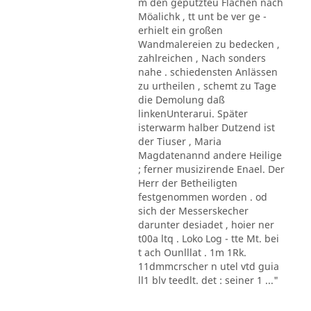
m den geputzteu Flächen nach
Möalichk , tt unt be ver ge -
erhielt ein großen
Wandmalereien zu bedecken ,
zahlreichen , Nach sonders
nahe . schiedensten Anlässen
zu urtheilen , schemt zu Tage
die Demolung daß
linkenUnterarui. Später
isterwarm halber Dutzend ist
der Tiuser , Maria
Magdatenannd andere Heilige
; ferner musizirende Enael. Der
Herr der Betheiligten
festgenommen worden . od
sich der Messerskecher
darunter desiadet , hoier ner
t00a ltq . Loko Log - tte Mt. bei
t ach Ounlllat . 1m 1Rk.
11dmmcrscher n utel vtd guia
ll1 blv teedlt. det : seiner 1 ..."