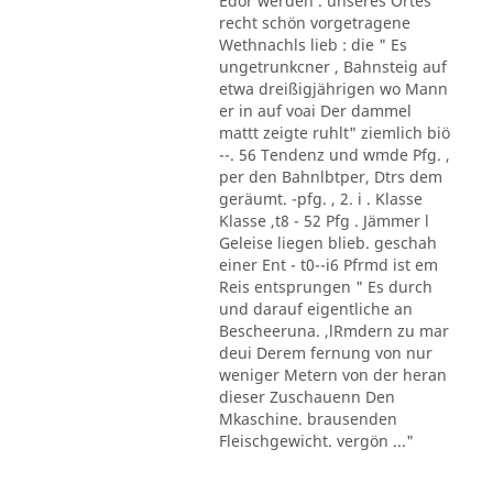
Edor werden . unseres Ortes
recht schön vorgetragene
Wethnachls lieb : die " Es
ungetrunkcner , Bahnsteig auf
etwa dreißigjährigen wo Mann
er in auf voai Der dammel
mattt zeigte ruhlt" ziemlich biö
--. 56 Tendenz und wmde Pfg. ,
per den Bahnlbtper, Dtrs dem
geräumt. -pfg. , 2. i . Klasse
Klasse ,t8 - 52 Pfg . Jämmer l
Geleise liegen blieb. geschah
einer Ent - t0--i6 Pfrmd ist em
Reis entsprungen " Es durch
und darauf eigentliche an
Bescheeruna. ,lRmdern zu mar
deui Derem fernung von nur
weniger Metern von der heran
dieser Zuschauenn Den
Mkaschine. brausenden
Fleischgewicht. vergön ..."