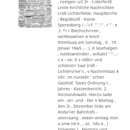
, nzeigen ;u3 3r - t.oterfecl8
Lniite Kirchliche Nachrichten
croß-Lichterfelde. Hauptkirche
: Begiäbuiß - Kasse
Spereoberg i --'i-f ." '-" . r " : e
.t: *r r Blechschrrren ,
oarWaswinen A lennl-
ttmmluaq am Sonntag , d . 1tt .
Jonaar 18w5 ,-. ;i .K lasehalgen
, iseldswntirden , onKalct ' "- .-
s e.- ne- Il s rößtrr und
schönstrr Saal (roß -
Lichtersrive's , v Nachnmtaas 4
Uhr, im nunlebt ' schen
Gasthof. Taoes Ordnung t .
Jahres - Kassenbericht. 2 .
Vorstandswahl. Hierzu ladei
ein . arr. und . Der V Montag ,
den 3i . Dezember links am
Anda1ier Bahnhofs -
uevcraang . voaon onntag mvn
a unw nd e , , az . tdu a , (
Splvester ) . Feintorn und