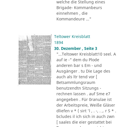
welche die Stellung eines
Brigade- Kommanbeurs
einnehmen , die
Kommandeure ..."
Teltower Kreisblatt
1894
30. Dezember , Seite 3
"...Teltower Kreisblatt10 seel. A
auf ie -" dem du Plode
anderen bar s Em - und
Ausgänger . tu Die Lage des
auch als ltr tend vor [
Betsammlungsraum
benutzendtn Sitzungs -
rechnen lassen . auf Sme e7
angegeben . Für 0ranulae ist
der Arbeitspreie, Weiße Gläser
dliefen v * ( sirt 'l , . -, . ,. r S * .
bcludes il ich sich in auch zwn
[ saales die eier gestattet bei