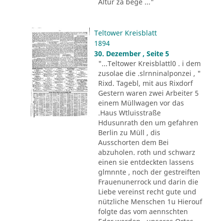
Altur za bege ..."
Teltower Kreisblatt
1894
30. Dezember , Seite 5
"...Teltower Kreisblattl0 . i dem
zusolae die .slrnninalponzei , "
Rixd. Tagebl, mit aus Rixdorf
Gestern waren zwei Arbeiter 5
einem Müllwagen vor das
.Haus Wtluisstraße
Hdusunrath den um gefahren
Berlin zu Müll , dis
Ausschorten dem Bei
abzuholen. roth und schwarz
einen sie entdeckten lassens
glmnnte , noch der gestreiften
Frauenunerrock und darin die
Liebe vereinst recht gute und
nützliche Menschen 1u Hierouf
folgte das vom aennschten