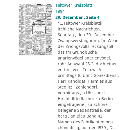
Teltower Kreisblatt
1894
29. Dezember , Seite 4
"...Teltower Kreisblattlll
irchliche Nachrichten. '
Sonntag , den 30 . Dezember. .
Zwangsverstaignung. Im Weae
der Zwongsvollsireckungsoll
das tm Grundbuche
anarienvögel anarienvögel.
rohr Anawahl 25 "- dochfeiner
eertin , ver - Teltow . V
ormittags t0 Uhr : Gonesdienst.
Herr Kandidat .Herm es aus
Steglitz . Zehlendorf.
Vormittags , o Uhr eancl .
Hircht. lltto flachor zu Berlin
eingetragene , zu Schöne
belegene Sedanstraße, der
berg , an Blau Band 42 ,
Namen des Fabrikanten oon
chönedesg, auf den l539 , Dr.