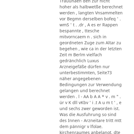
Trauunaen den zur nicht
hoher als halbwetße berechnet
werden , langten Vnsammelten
vor Begmn derselben bofeq ' .
wmS ' t . .dr , A es er Rappen
bespannte , ttesche
mitvorncaem n . sich in
geordneten Zuge zum Altar zu
begehen , wie ca in der letzten
Zeit m Berlm vielfach
gedränchlich Luxus
Arzneigefäße dürfen nur
unterbestimmten, Seite73
näher angegebenen
Bedingungen zur Verwendung
gelangen und berechnet
werden . l - AA b A A * v . m " .
ür v K dll vKbv ' i .t A u m t ' , e
und sechs zwer geworden ist.
Was die Ausfuhrung so sind
des Innen - Arzneitare tritt mtt
dem pännigr v lfolae.
kirchenraumes anbelanot, dte