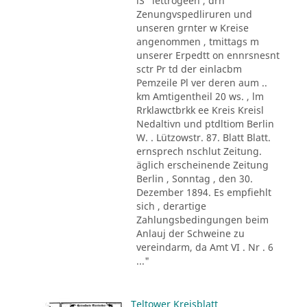
lS "lettrögeen , drn
Zenungvspedliruren und
unseren grnter w Kreise
angenommen , tmittags m
unserer Erpedtt on ennrsnesnt
sctr Pr td der einlacbm
Pemzeile Pl ver deren aum ..
km Amtigentheil 20 ws. , lm
Rrklawctbrkk ee Kreis Kreisl
Nedaltivn und ptdltiom Berlin
W. . Lützowstr. 87. Blatt Blatt.
ernsprech nschlut Zeitung.
äglich erscheinende Zeitung
Berlin , Sonntag , den 30.
Dezember 1894. Es empfiehlt
sich , derartige
Zahlungsbedingungen beim
Anlauj der Schweine zu
vereindarm, da Amt VI . Nr . 6
..."
Teltower Kreisblatt