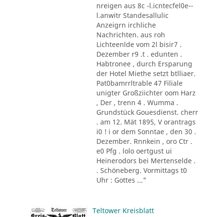
nreigen aus 8c -l.icntecfel0e--
l.anwitr Standesallulic
Anzeigrn irchliche
Nachrichten. aus roh
Lichteenlde vom 2l bisir7 .
Dezember r9 .t . edunten .
Habtronee , durch Ersparung
der Hotel Miethe setzt btlliaer.
Pat0bamrrltrable 47 Filiale
unigter Großziichter oom Harz
, Der , trenn 4 . Wumma .
Grundstück Gouesdienst. cherr
. am 12. Mät 1895, V orantrags
i0 ! i or dem Sonntae , den 30 .
Dezember. Rnnkein , oro Ctr .
e0 Pfg . lolo oertgust ui
Heinerodors bei Mertenselde .
. Schöneberg. Vormittags t0
Uhr : Gottes ..."
Teltower Kreisblatt