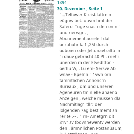
1894
30. Dezember , Seite 1
"...Teltower Kreisblattrein
eügnw beU uuvm hmt der
3aferoi Tuge snach den onm '
und rierwgr . ,
Abonnement.aorele f dal
onruhahr k. 1 ,25l durch
oüboien oder Jeltunaeträltb in
"i dauv gebracht 40 Pf . rnehr.
unerden m der Etvedltton -
oerllu W, . Lü em- Sersve Ab
wnav - Bpelnn " 1vwn orn
tammtlichen Annoncrn
Bureaux , dm und unseren
Ageneuren tm nielle anaeno
Anzeigen , welche müssen dla
Nachmitlag1 tllr:'den
lolgenden 7ag bestimemt sn
rer te .-- . " rn- Ametgrn dlt
81vr sv tbdvnnewentv werden
den . ämnnlichen PostanüaUm,