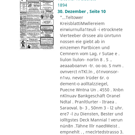
1894
30. Dezember , Seite 10
"...Teltower
KreisblattiMwllereiem
eirwiurnulla1teuli -i etrocknete
Vierteeber drssee alo ünrtunn
nossen eie giebt ab in
einzemen Partbicen und
Cemnern vom Lag. r Sutae e .
liulon liulon- norlin 8 . S ..
aeaaaboanvn -tr. oo oo. S nvm .
ovnverct nTKl.ln , ö1nvonsor-
n1vu. nevon lrüder 6r. o
dement-o aolltalzziegel,
Puecne Wntna Un . 4550 . Xnbn
nKlnuav Bankgeschäft Oranel
Ndtal . Pranltlurter - Itraea .
5araoval. b- 3 , 50nm 3 - l2 uhr.
ere7 -l zu Diensten, Bester und
iolltgstes Deck Mannial ! verun
nün8n .Tähne lllr naedWeist .
empnehlt . , rneclrtedstrasso 3.