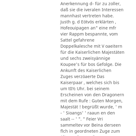
Anerkennung d- für zu zoller,
daß sie die iveralen Interessen
mannhast vertreten habe.
Justh g. d Eötvös erklärten ,
Hofeouipagen an" eine mfr
vier Rappm bespannte, vom
Sattel gefahrene
Doppelkalesche mit V oaeitern
für die Kaiserlichen Majestäten
und sechs zweisyännige
Koupee's für bos Gefolge. Die
Ankunft des Kaiserlichen
Zuges verzöaerte Das
Kaiserpaar , welches sich bis
um t0½ Uhr. bei seinem
Erscheinen von den Dragonern
mit dem Rufe : Guten Morgen,
Majestät ! begrüßt wurde, ' m
- ' Sioangs' ' raaun en den
saalt -- ' ". " Feier Vri
sammeltev vor Beina derseen
flch in geordneten Zuge zum