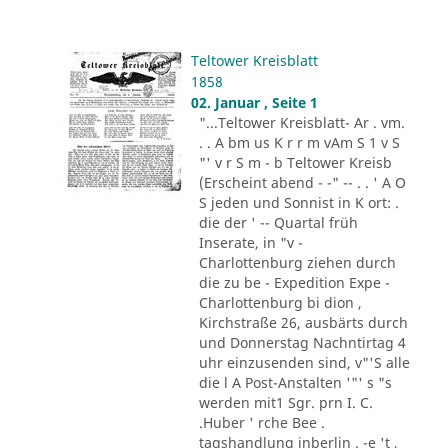
Teltower Kreisblatt
1858
02. Januar , Seite 1
"...Teltower Kreisblatt- Ar . vm.
. . A bm us K r r m vAm S 1 v S
"' v r S m - b Teltower Kreisb
(Erscheint abend - -" -- . . ' A O
S jeden und Sonnist in K ort: .
die der ' -- Quartal früh
Inserate, in "v -
Charlottenburg ziehen durch
die zu be - Expedition Expe -
Charlottenburg bi dion ,
Kirchstraße 26, ausbärts durch
und Donnerstag Nachntirtag 4
uhr einzusenden sind, v"'S alle
die l A Post-Anstalten '"' s "s
werden mit1 Sgr. prn I. C.
.Huber ' rche Bee .
tagshandlung inberlin . -e 't ,