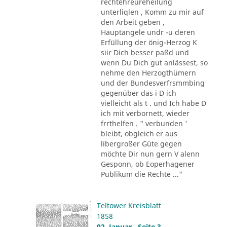
rechtehreureheilung
unterliqlen , Komm zu mir auf
den Arbeit geben ,
Hauptangele undr -u deren
Erfüllung der önig-Herzog K
siir Dich besser paßd und
wenn Du Dich gut anlässest, so
nehme den Herzogthümern
und der Bundesverfrsmmbing
gegenüber das i D ich
vielleicht als t . und Ich habe D
ich mit verbornett, wieder
frrthelfen . " verbunden '
bleibt, obgleich er aus
libergroßer Güte gegen
möchte Dir nun gern V alenn
Gesponn, ob Eoperhagener
Publikum die Rechte ..."
Teltower Kreisblatt
1858
02. Januar , Seite 3