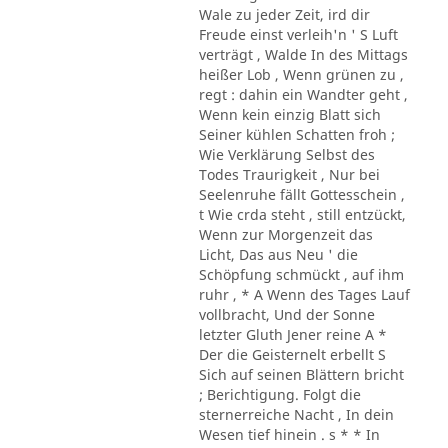
Wale zu jeder Zeit, ird dir
Freude einst verleih'n ' S Luft
verträgt , Walde In des Mittags
heißer Lob , Wenn grünen zu ,
regt : dahin ein Wandter geht ,
Wenn kein einzig Blatt sich
Seiner kühlen Schatten froh ;
Wie Verklärung Selbst des
Todes Traurigkeit , Nur bei
Seelenruhe fällt Gottesschein ,
t Wie crda steht , still entzückt,
Wenn zur Morgenzeit das
Licht, Das aus Neu ' die
Schöpfung schmückt , auf ihm
ruhr , * A Wenn des Tages Lauf
vollbracht, Und der Sonne
letzter Gluth Jener reine A *
Der die Geisternelt erbellt S
Sich auf seinen Blättern bricht
; Berichtigung. Folgt die
sternerreiche Nacht , In dein
Wesen tief hinein . s * * In