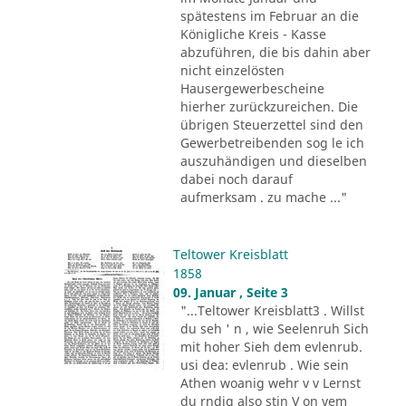
spätestens im Februar an die
Königliche Kreis - Kasse
abzuführen, die bis dahin aber
nicht einzelösten
Hausergewerbescheine
hierher zurückzureichen. Die
übrigen Steuerzettel sind den
Gewerbetreibenden sog le ich
auszuhändigen und dieselben
dabei noch darauf
aufmerksam . zu mache ..."
Teltower Kreisblatt
1858
09. Januar , Seite 3
"...Teltower Kreisblatt3 . Willst
du seh ' n , wie Seelenruh Sich
mit hoher Sieh dem evlenrub.
usi dea: evlenrub . Wie sein
Athen woanig wehr v v Lernst
du rndig also stin V on vem