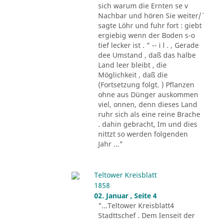
sich warum die Ernten se v
Nachbar und hören Sie weiter/´
sagte Löhr und fuhr fort : giebt
ergiebig wenn der Boden s-o
tief lecker ist . " -- i l . , Gerade
dee Umstand , daß das halbe
Land leer bleibt , die
Möglichkeit , daß die
(Fortsetzung folgt. ) Pflanzen
ohne aus Dünger auskommen
viel, onnen, denn dieses Land
ruhr sich als eine reine Brache
. dahin gebracht, Im und dies
nittzt so werden folgenden
Jahr ..."
Teltower Kreisblatt
1858
02. Januar , Seite 4
"...Teltower Kreisblatt4
Stadttschef . Dem Ienseit der