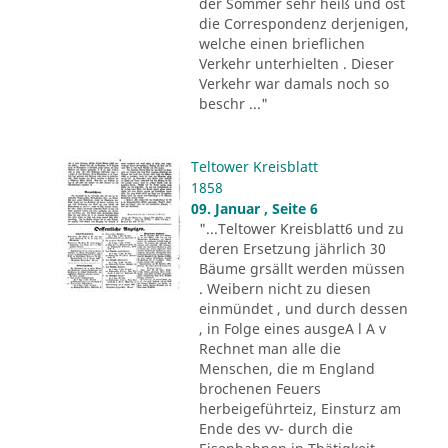
der Sommer sehr heiß und ost
die Correspondenz derjenigen,
welche einen brieflichen
Verkehr unterhielten . Dieser
Verkehr war damals noch so
beschr ..."
Teltower Kreisblatt
1858
09. Januar , Seite 6
"...Teltower Kreisblatt6 und zu
deren Ersetzung jährlich 30
Bäume grsällt werden müssen
. Weibern nicht zu diesen
einmündet , und durch dessen
, in Folge eines ausgeA l A v
Rechnet man alle die
Menschen, die m England
brochenen Feuers
herbeigeführteiz, Einsturz am
Ende des vv- durch die