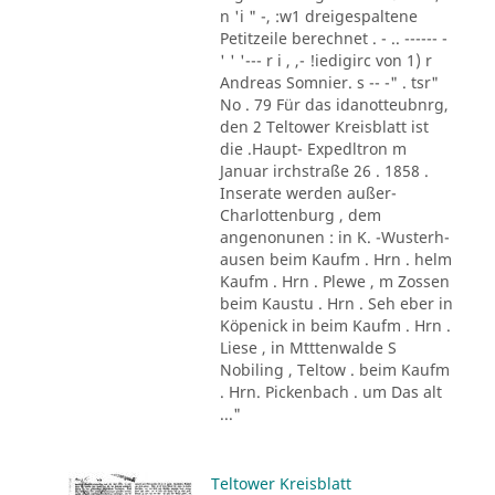
n 'i " -, :w1 dreigespaltene
Petitzeile berechnet . - .. ------ -
' ' '--- r i , ,- !iedigirc von 1) r
Andreas Somnier. s -- -" . tsr"
No . 79 Für das idanotteubnrg,
den 2 Teltower Kreisblatt ist
die .Haupt- Expedltron m
Januar irchstraße 26 . 1858 .
Inserate werden außer-
Charlottenburg , dem
angenonunen : in K. -Wusterh-
ausen beim Kaufm . Hrn . helm
Kaufm . Hrn . Plewe , m Zossen
beim Kaustu . Hrn . Seh eber in
Köpenick in beim Kaufm . Hrn .
Liese , in Mtttenwalde S
Nobiling , Teltow . beim Kaufm
. Hrn. Pickenbach . um Das alt
..."
Teltower Kreisblatt