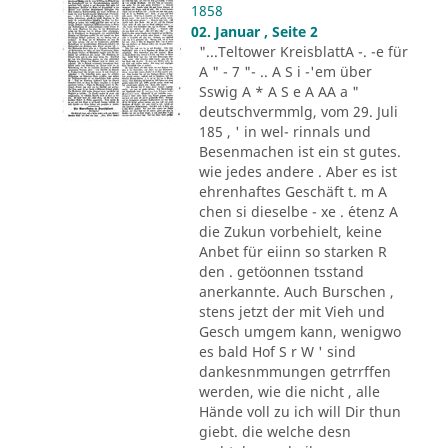
1858
02. Januar , Seite 2
"...Teltower KreisblattA -. -e für
A " - 7 "- .. A S i -'em über
Sswig A * A S e A AA a "
deutschvermmlg, vom 29. Juli
185 , ' in wel- rinnals und
Besenmachen ist ein st gutes.
wie jedes andere . Aber es ist
ehrenhaftes Geschäft t. m A
chen si dieselbe - xe . ´etenz A
die Zukun vorbehielt, keine
Anbet für eiinn so starken R
den . getöonnen tsstand
anerkannte. Auch Burschen ,
stens jetzt der mit Vieh und
Gesch umgem kann, wenigwo
es bald Hof S r W ' sind
dankesnmmungen getrrffen
werden, wie die nicht , alle
Hände voll zu ich will Dir thun
giebt. die welche desn