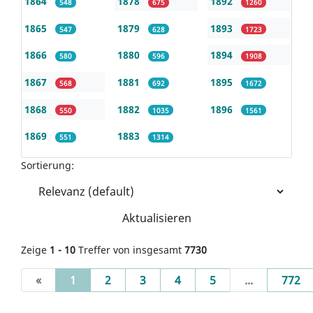
1864
1878
1892
548
675
1260
1865
1879
1893
547
628
1723
1866
1880
1894
580
596
1908
1867
1881
1895
568
692
1672
1868
1882
1896
550
1035
1561
1869
1883
551
1314
Sortierung:
Aktualisieren
Zeige
1 - 10
Treffer von insgesamt
7730
(current)
«
1
2
3
4
5
...
772