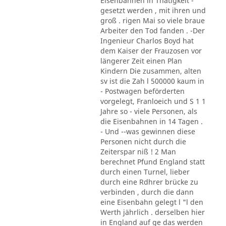
Eisenbahnen in Thätigkeit -
gesetzt werden , mit ihren und
groß . rigen Mai so viele braue
Arbeiter den Tod fanden . -Der
Ingenieur Charlos Boyd hat
dem Kaiser der Frauzosen vor
längerer Zeit einen Plan
Kindern Die zusammen, alten
sv ist die Zah l 500000 kaum in
- Postwagen beförderten
vorgelegt, Franloeich und S 1 1
Jahre so - viele Personen, als
die Eisenbahnen in 14 Tagen .
- Und --was gewinnen diese
Personen nicht durch die
Zeiterspar niß ! 2 Man
berechnet Pfund England statt
durch einen Turnel, lieber
durch eine Rdhrer brücke zu
verbinden , durch die dann
eine Eisenbahn gelegt l "l den
Werth jährlich . derselben hier
in England auf ge das werden