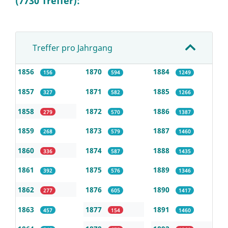
(7730 Treffer):
Treffer pro Jahrgang
1856
1870
1884
156
594
1249
1857
1871
1885
327
582
1266
1858
1872
1886
279
570
1387
1859
1873
1887
268
579
1460
1860
1874
1888
336
587
1435
1861
1875
1889
392
576
1346
1862
1876
1890
277
605
1417
1863
1877
1891
457
154
1460