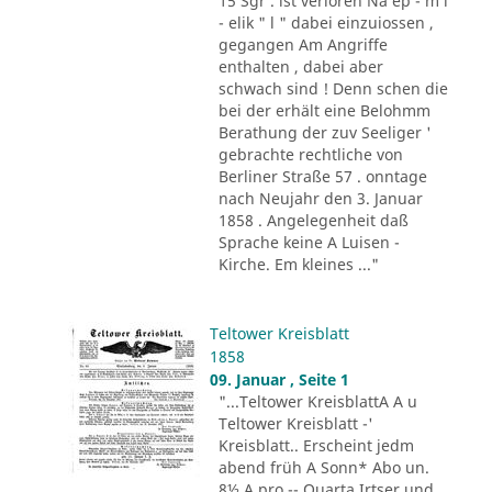
15 Sgr . ist verloren Na ep - m i
- elik " l " dabei einzuiossen ,
gegangen Am Angriffe
enthalten , dabei aber
schwach sind ! Denn schen die
bei der erhält eine Belohmm
Berathung der zuv Seeliger '
gebrachte rechtliche von
Berliner Straße 57 . onntage
nach Neujahr den 3. Januar
1858 . Angelegenheit daß
Sprache keine A Luisen -
Kirche. Em kleines ..."
Teltower Kreisblatt
1858
09. Januar , Seite 1
"...Teltower KreisblattA A u
Teltower Kreisblatt -'
Kreisblatt.. Erscheint jedm
abend früh A Sonn* Abo un.
8½ A pro -- Quarta Irtser und