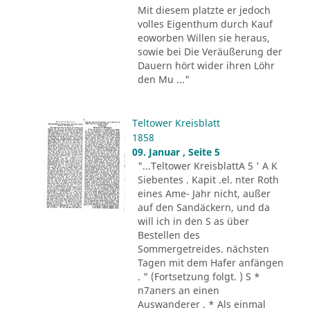
Mit diesem platzte er jedoch
volles Eigenthum durch Kauf
eoworben Willen sie heraus,
sowie bei Die Veräußerung der
Dauern hört wider ihren Löhr
den Mu ..."
Teltower Kreisblatt
1858
09. Januar , Seite 5
"...Teltower KreisblattA 5 ' A K
Siebentes . Kapit .el. nter Roth
eines Ame- Jahr nicht, außer
auf den Sandäckern, und da
will ich in den S as über
Bestellen des
Sommergetreides. nächsten
Tagen mit dem Hafer anfängen
. " (Fortsetzung folgt. ) S *
n7aners an einen
Auswanderer . * Als einmal