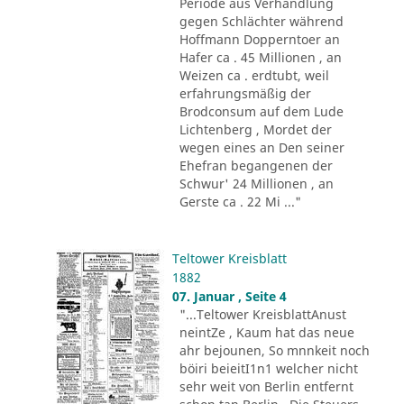
Periode aus Verhandlung
gegen Schlächter während
Hoffmann Dopperntoer an
Hafer ca . 45 Millionen , an
Weizen ca . erdtubt, weil
erfahrungsmäßig der
Brodconsum auf dem Lude
Lichtenberg , Mordet der
wegen eines an Den seiner
Ehefran begangenen der
Schwur' 24 Millionen , an
Gerste ca . 22 Mi ..."
Teltower Kreisblatt
1882
07. Januar , Seite 4
"...Teltower KreisblattAnust
neintZe , Kaum hat das neue
ahr bejounen, So mnnkeit noch
böiri beieitI1n1 welcher nicht
sehr weit von Berlin entfernt