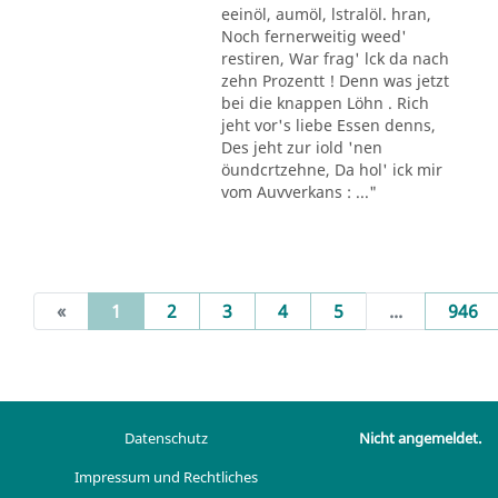
eeinöl, aumöl, lstralöl. hran,
Noch fernerweitig weed'
restiren, War frag' lck da nach
zehn Prozentt ! Denn was jetzt
bei die knappen Löhn . Rich
jeht vor's liebe Essen denns,
Des jeht zur iold 'nen
öundcrtzehne, Da hol' ick mir
vom Auvverkans : ..."
(current)
«
1
2
3
4
5
...
946
Datenschutz
Nicht angemeldet.
Impressum und Rechtliches