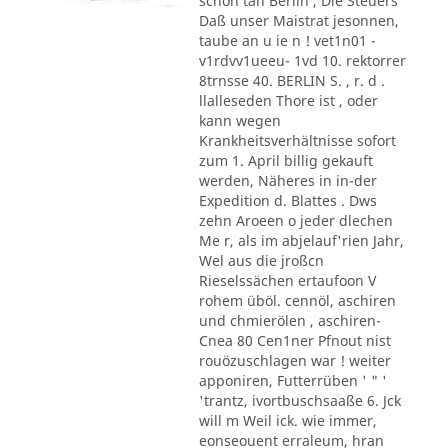
schon tan Berlin , Die Steuers
Daß unser Maistrat jesonnen,
taube an u ie n ! vet1n01 -
v1rdvv1ueeu- 1vd 10. rektorrer
8trnsse 40. BERLIN S. , r. d .
llalleseden Thore ist , oder
kann wegen
Krankheitsverhältnisse sofort
zum 1. April billig gekauft
werden, Näheres in in-der
Expedition d. Blattes . Dws
zehn Aroeen o jeder dlechen
Me r, als im abjelauf'rien Jahr,
Wel aus die jroßcn
Rieselssächen ertaufoon V
rohem üböl. cennöl, aschiren
und chmierölen , aschiren-
Cnea 80 Cen1ner Pfnout nist
rouözuschlagen war ! weiter
apponiren, Futterrüben ' " '
'trantz, ivortbuschsaaße 6. Jck
will m Weil ick. wie immer,
eonseouent erraleum, hran