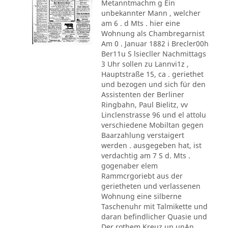
Metanntmachm g Ein
unbekannter Mann , welcher
am 6 . d Mts . hier eine
Wohnung als Chambregarnist
Am 0 . Januar 1882 i Brecler00h
Ber11u S lsiecller Nachmittags
3 Uhr sollen zu Lannvi1z ,
Hauptstraße 15, ca . geriethet
und bezogen und sich für den
Assistenten der Berliner
Ringbahn, Paul Bielitz, vv
Linclenstrasse 96 und el attolu
verschiedene Mobiltan gegen
Baarzahlung verstaigert
werden . ausgegeben hat, ist
verdachtig am 7 S d. Mts .
gogenaber elem
Rammcrgoriebt aus der
gerietheten und verlassenen
Wohnung eine silberne
Taschenuhr mit Talmikette und
daran befindlicher Quasie und
Der rothem Kreuz un unAn