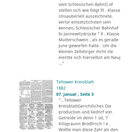
vom Schlesischen Bahnl) of
stellen sich wie folgt lll . Klasse
Unsauberleit auszeichnete,
verlor entsetztichsten sein
kennen, Schlesischer Bahnhof
bi Jannewitzdrücke " ll . Klasse
Mutterschwein , als es gerade
June geworfen hatte . Um die
kleinen Zeltvtirger mcht ste
eientte sich hierselbst am Neuj
..."
Teltower Kreisblatt
1882
07. Januar , Seite 3
"...Teltower
KreisblattGerichtliches Die
production und 6ednrf von
Getreide im denn 1 ü0, 7
Kilograunn Brodfrnch ! e .
Wollte man diese Zahl als den