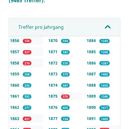
(9465 Treffer):
Treffer pro Jahrgang
1856
1870
1884
156
594
1249
1857
1871
1885
327
582
1266
1858
1872
1886
279
570
1387
1859
1873
1887
268
579
1460
1860
1874
1888
336
587
1435
1861
1875
1889
392
576
1346
1862
1876
1890
277
605
1417
1863
1877
1891
457
154
1460