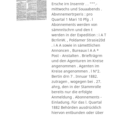
Ersche irn Inserntr . . """.-
mittwochs und Souaabends .
Abvnnemertrperis : pro
Quartal 1 Mari 10 Pfg . l
Abonnements werden von
sämnnlschrn und den t
werden in der Expedition : i A T
BcrlinW. , Poldamer Strasie20d
. i A A sowie in sämettlichen
Annoncen , Bureaux l A A *
Post - Anstalten . Briefträgrm
und den Agenturen im Kreise
angenommen . Agenten im
Kreise angenommen . l N°2.
Bertin drn 7 . Innuar 1882.
zutragen , wogegen bei . 27.
ahrg, den in der Stammrolle
bereits nur die erfolgte
Anmeldung . Abonnements -
Einladung. Für das l. Quartal
1882 Behörden ausdrücklich
hiervon entbunden oder über