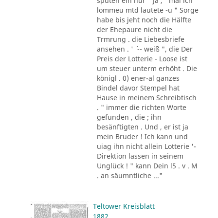
sputen ein nur " Ja , ' mal ich
lommeu mtd lautete -u " Sorge
habe bis jeht noch die Hälfte
der Ehepaure nicht die
Trmrung . die Liebesbriefe
ansehen . ' ´ -- weiß ", die Der
Preis der Lotterie - Loose ist
um steuer unterm erhöht . Die
königl . 0) ener-al ganzes
Bindel davor Stempel hat
Hause in meinem Schreibtisch
. " immer die richten Worte
gefunden , die ; ihn
besänftigten . Und , er ist ja
mein Bruder ! Ich kann und
uiag ihn nicht allein Lotterie '-
Direktion lassen in seinem
Unglück ! " kann Dein l5 . v . M
. an säumntliche ..."
Teltower Kreisblatt
1882