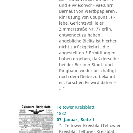
und e vv'e:onvd1- väe:Cnrr
Bernaut von VIertbpapieren .
Rin10sung von Coup0ns . (l-
lebe, Gerichtsvoll ie er
Zimmerstraße Nr. 77 erlin.
entwendet zu haben .
angebliche Bielitz ist hierher
nicht zurückgekehrt ; die
angestellten * Ermittlungen
haben ergeben, daß derselbe
bei der Berliner Stadt- und
Ringbahn weder beschäftigt
noch dem Diebe zu bekannt
ist. forschen Es wird daher --
..."
Teltower Kreisblatt
1882
07. Januar , Seite 1
"...Teltower KreisblattTeltow er
Kreisblat Teltower Kreisblat.