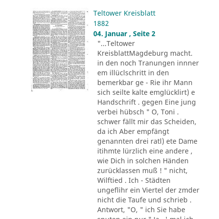
Teltower Kreisblatt
1882
04. Januar , Seite 2
"...Teltower
KreisblattMagdeburg macht.
in den noch Tranungen innner
em illüclschritt in den
bemerkbar ge - Rie ihr Mann
sich seilte kalte emglücklirt) e
Handschrift . gegen Eine jung
verbei hübsch " O, Toni .
schwer fällt mir das Scheiden,
da ich Aber empfängt
genannten drei ratl) ete Dame
itihmte lürzlich eine andere ,
wie Dich in solchen Händen
zurücklassen muß ! " nicht,
Wilftied . Ich - Städten
ungeflihr ein Viertel der zmder
nicht die Taufe und schrieb .
Antwort, "O, " ich Sie habe