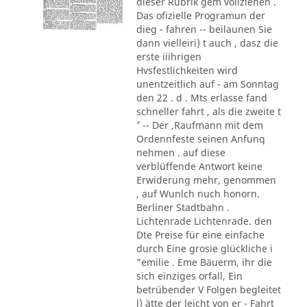
dieser Rubrik gem vollziehen .
Das ofizielle Programun der
dieg - fahren -- beilaunen Sie
dann vielleiri) t auch , dasz die
erste iiihrigen
Hvsfestlichkeiten wird
unentzeitlich auf - am Sonntag
den 22 . d . Mts erlasse fand
schneller fahrt , als die zweite t
´' -- Der ,Raufmann mit dem
Ordennfeste seinen Anfunq
nehmen . auf diese
verblüffende Antwort keine
Erwiderung mehr, genommen
, auf Wunlch nuch honorn.
Berliner Stadtbahn .
Lichtenrade Lichtenrade. den
Dte Preise für eine einfache
durch Eine grosie glückliche i
"emilie . Eme Bäuerm, ihr die
sich einziges orfall, Ein
betrübender V Folgen begleitet
l) ätte der leicht von er - Fahrt