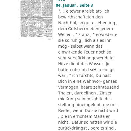
04. Januar , Seite 3
"...Teltower Kreisblatt- ich
bewirthschafteten den
Nachthof, so gut es eben ing ,
dem Gutsherrn eben jenem
Wellen , " Franz , " erwiederte
sie so ruhig , lich als es ihr
mög - selbst wenn das
einwirkende Feuer noch so
sehr verstärkt angewendete
Hitze dient des Wasser- Jir
hatten ufer ntzl siH in einige
war , " ich fürchtc, Du hast
Dich in eine Wahnvor- ganzes
Vermögen, baare zehntausend
Thaler , dargelihen . Zinsen
mießung seinen zahlte des
stellung hineingelebt, die uns
Beide , wenn Du sie nicht wird
, Die in erhöhtem Maße er
nicht . Dafür so hatten wir die
zurückdrängst , bereits sind .