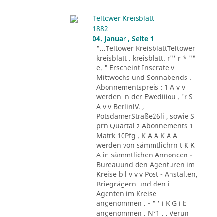
Teltower Kreisblatt
1882
04. Januar , Seite 1
"...Teltower KreisblattTeltower
kreisblatt . kreisblatt. r"' r * ""
e. " Erscheint Inserate v
Mittwochs und Sonnabends .
Abonnementspreis : 1 A v v
werden in der Ewediiiou . 'r S
A v v BerlinlV. ,
PotsdamerStraße26li , sowie S
prn Quartal z Abonnements 1
Matrk 10Pfg . K A A K A A
werden von sämmtlichrn t K K
A in sämmtlichen Annoncen -
Bureauund den Agenturen im
Kreise b l v v v Post - Anstalten,
Briegrägern und den i
Agenten im Kreise
angenommen . - " ' i K G i b
angenommen . N°1 . . Verun