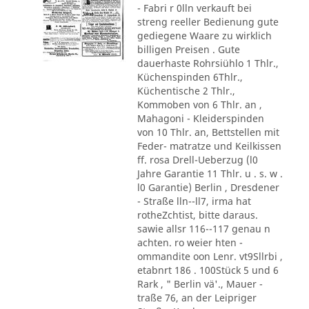
- Fabri r 0lln verkauft bei
streng reeller Bedienung gute
gediegene Waare zu wirklich
billigen Preisen . Gute
dauerhaste Rohrsiühlo 1 Thlr.,
Küchenspinden 6Thlr.,
Küchentische 2 Thlr.,
Kommoben von 6 Thlr. an ,
Mahagoni - Kleiderspinden
von 10 Thlr. an, Bettstellen mit
Feder- matratze und Keilkissen
ff. rosa Drell-Ueberzug (l0
Jahre Garantie 11 Thlr. u . s. w .
l0 Garantie) Berlin , Dresdener
- Straße lln--ll7, irma hat
rotheZchtist, bitte daraus.
sawie allsr 116--117 genau n
achten. ro weier hten -
ommandite oon Lenr. vt9Sllrbi ,
etabnrt 186 . 100Stück 5 und 6
Rark , " Berlin vä'., Mauer -
traße 76, an der Leipriger