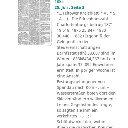
1885
25. Juli , Seite 3
"...Teltower Kreisblatti " v . * S
. A -. ) - Die Eduvohnerzahl
Charlottenburgs betrug 1871
19,518, 1875 25,847, 1880
30,446 , 1882 (Ergebniß der
Gelegentlich der
Steuereinschätzungen
Bernfsstatistih) 33,607 sind im
Winter 1883k8434,367 und ein
Jahr später37 ,092 Einwohner
ermittelt. In poriger Woche ist
eine Anzahl
Festungsgefangener von
Spandau nach Köln - . un --
Wasserstraßen boten dort den
Sklavenhändlern willkommene
l eines Gegenstandes fragte,
so sagten sie ihm ein
verkehrtes .- .- . : l
Schlüpfwinkel dar, wohin
ihnen die drstischen Kreuzer