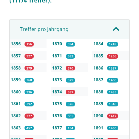
(11174 Treffer):
Treffer pro Jahrgang
1856
1870
1884
156
594
1249
1857
1871
1885
327
582
1266
1858
1872
1886
279
570
1387
1859
1873
1887
268
579
1460
1860
1874
1888
336
587
1435
1861
1875
1889
392
576
1346
1862
1876
1890
277
605
1417
1863
1877
1891
457
154
1460