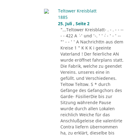
Teltower Kreisblatt
1885
25. Juli , Seite 2
"...Teltower Kreisblatt- . - . - - --
- - 422 A ´ -' und '-. ' ' ´- - ' - ' --
"' - - ' ' A Nachrichttn aus dem
Kreise 1 " K K K i geeinte
Vaterland ! Der feierliche AN
wurde eröffnet fahrplans statt.
Die Fabrik, welche zu geendet
Vereins. unseres eine in
gefüllt. und Verschiedenes.
Teltow Teltow. S * durch
Gefänge des Gefangchors des
Garde- FüsilierDie bis zur
Sitzung währende Pause
wurde durch allen Lokalen
reichlich Weiche für das
Anschlußgeleise die valentirte
Contra liefern übernommen
ha, zu erklärt, dieselbe bis