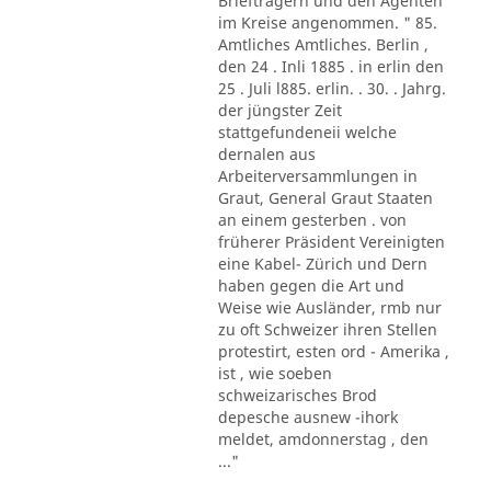
Briefträgern und den Agenten
im Kreise angenommen. " 85.
Amtliches Amtliches. Berlin ,
den 24 . Inli 1885 . in erlin den
25 . Juli l885. erlin. . 30. . Jahrg.
der jüngster Zeit
stattgefundeneii welche
dernalen aus
Arbeiterversammlungen in
Graut, General Graut Staaten
an einem gesterben . von
früherer Präsident Vereinigten
eine Kabel- Zürich und Dern
haben gegen die Art und
Weise wie Ausländer, rmb nur
zu oft Schweizer ihren Stellen
protestirt, esten ord - Amerika ,
ist , wie soeben
schweizarisches Brod
depesche ausnew -ihork
meldet, amdonnerstag , den
..."