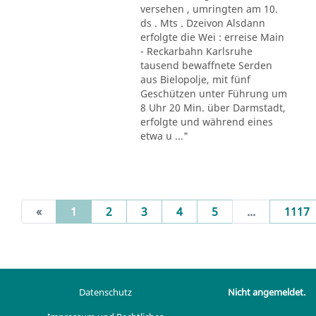
versehen , umringten am 10.
ds . Mts . Dzeivon Alsdann
erfolgte die Wei : erreise Main
- Reckarbahn Karlsruhe
tausend bewaffnete Serden
aus Bielopolje, mit fünf
Geschützen unter Führung um
8 Uhr 20 Min. über Darmstadt,
erfolgte und während eines
etwa u ..."
(current)
«
1
2
3
4
5
...
1117
Datenschutz
Nicht angemeldet.