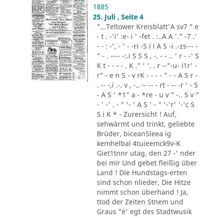
1885
25. Juli , Seite 4
"...Teltower Kreisblatt'A sv7 " e
- t . -'i' :e- i ' -fet . :..A A '." -7 .'
- - : -', - ' - -ri -S i i A S -i .-zs--- -
" - . ---- -:.i S S S , -. - - .. ' r - -' S
K t - - - - . K ." ' '. . r --"-u- i1r' -
r" - e n S - v rK - - - - " - - A S r -
. -- -,i .-. v , -.. -- -- - rt - -- -r ' - S
- A S ' *1" a - *re - u v " -.. S v "
- ' -' . - " '- ' A S ' - " '-'r' '-'c S
S i K * - Zurersicht ! Auf,
sehwärmt und trinkt, geliebte
Brüder, bicean5leea ig
kemhelbal 4tuieemck9v-K
Giet1tnnr utag, den 27 -' nder
bei mir Und gebet fleißig über
Land ! Die Hundstags-erten
sind schon nlieder, Die Hitze
nimmt schon überhand ! Ja,
ttod der Zeiten Stnem und
Graus "´e' egt des Stadtwusik