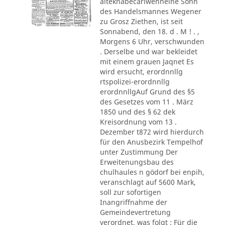
alteknabecarlwenneine Sohn
des Handelsmannes Wegener
zu Grosz Ziethen, ist seit
Sonnabend, den 18. d . M ! . ,
Morgens 6 Uhr, verschwunden
. Derselbe und war bekleidet
mit einem grauen Jaqnet Es
wird ersucht, erordnnllg
rtspolizei-erordnnllg
erordnnllgAuf Grund des §5
des Gesetzes vom 11 . März
1850 und des § 62 dek
Kreisordnung vom 13 .
Dezember t872 wird hierdurch
für den Anusbezirk Tempelhof
unter Zustimmung Der
Erweitenungsbau des
chulhaules n gödorf bei enpih,
veranschlagt auf 5600 Mark,
soll zur sofortigen
Inangriffnahme der
Gemeindevertretung
verordnet, was folgt : Für die