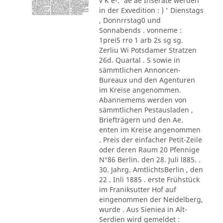
v K e-.' ae ae Inserate werden
in der Exvedition : ) ' Dienstags
, Donnrrstag0 und
Sonnabends . vonneme :
1prei5 rro 1 arb 2s sg sg.
Zerliu Wi Potsdamer Stratzen
26d. Quartal . S sowie in
sämmtlichen Annoncen-
Bureaux und den Agenturen
im Kreise angenommen.
Abannemems werden von
sämmtlichen Pestausladen ,
Briefträgern und den Ae.
enten im Kreise angenommen
. Preis der einfacher Petit-Zeile
oder deren Raum 20 Pfennige
N°86 Berlin. den 28. Juli l885. .
30. Jahrg. AmtlichtsBerlin , den
22 . Inli 1885 . erste Frühstück
im Franiksutter Hof auf
eingenommen der Neidelberg,
wurde . Aus Sieniea in Alt-
Serdien wird gemeldet :