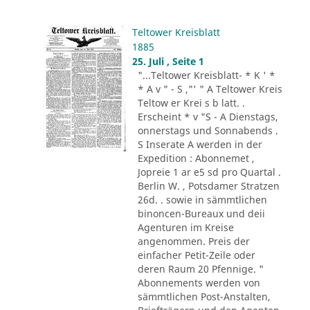
Teltower Kreisblatt
1885
25. Juli , Seite 1
"...Teltower Kreisblatt- * K ' *
* A v " - S ,"' " A Teltower Kreis
Teltow er Krei s b latt. .
Erscheint * v "S - A Dienstags,
onnerstags und Sonnabends .
S Inserate A werden in der
Expedition : Abonnemet ,
Jopreie 1 ar e5 sd pro Quartal .
Berlin W. , Potsdamer Stratzen
26d. . sowie in sämmtlichen
binoncen-Bureaux und deii
Agenturen im Kreise
angenommen. Preis der
einfacher Petit-Zeile oder
deren Raum 20 Pfennige. "
Abonnements werden von
sämmtlichen Post-Anstalten,