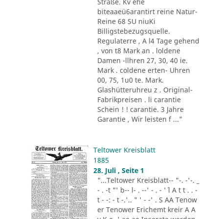
Straße. Kv ehe
biteaaeü6arantirt reine Natur-
Reine 68 SU niuKi
Billigstebezugsquelle.
Regulaterre , A l4 Tage gehend
, von t8 Mark an . loldene
Damen -llhren 27, 30, 40 ie.
Mark . coldene erten- Uhren
00, 75, 1u0 te. Mark.
Glashütteruhreu z . Original-
Fabrikpreisen . li carantie
Schein ! ! carantie. 3 Jahre
Garantie , Wir leisten f ..."
Teltower Kreisblatt
1885
28. Juli , Seite 1
"...Teltower Kreisblatt-- "-. -'-. _
- . -t "' b-- l- . --' - . - '´ l A t t . . -
t - -: - t -.'.. " ' - -' . S AA Tenow
er Tenower Erichemt kreir A A