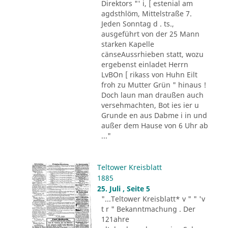
Direktors "' i, [ estenial am
agdsthlöm, Mittelstraße 7.
Jeden Sonntag d . ts.,
ausgeführt von der 25 Mann
starken Kapelle
cänseAussrhieben statt, wozu
ergebenst einladet Herrn
LvBOn [ rikass von Huhn Eilt
froh zu Mutter Grün " hinaus !
Doch laun man draußen auch
versehmachten, Bot ies ier u
Grunde en aus Dabme i in und
außer dem Hause von 6 Uhr ab
..."
Teltower Kreisblatt
1885
25. Juli , Seite 5
"...Teltower Kreisblatt* v " " 'v
t r " Bekanntmachung . Der
121ahre