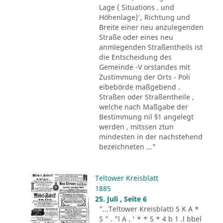
Lage ( Situations . und
Höhenlage)', Richtung und
Breite einer neu anzulegenden
Straße oder eines neu
anmlegenden Straßentheils ist
die Entscheidung des
Gemeinde -V orstandes mit
Zustimmung der Orts - Poli
eibebörde maßgebend .
Straßen oder Straßentheile ,
welche nach Maßgabe der
Bestimmung nil §1 angelegt
werden , mitssen ztun
mindesten in der nachstehend
bezeichneten ..."
Teltower Kreisblatt
1885
25. Juli , Seite 6
"...Teltower Kreisblatti S K A *
S " . "l A . ' * * S * 4 b 1 .l bbel