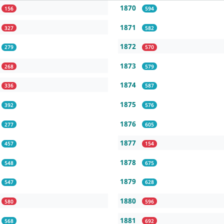
1870
156
594
1871
327
582
1872
279
570
1873
268
579
1874
336
587
1875
392
576
1876
277
605
1877
457
154
1878
548
675
1879
547
628
1880
580
596
1881
568
692