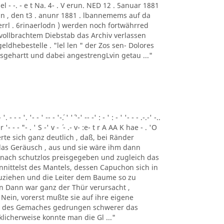
el - -. - e t Na. 4- . V erun. NED 12 . 5anuar 1881
. Beckin , den t3 . anunr 1881 . lbannemems auf da
f errl . 6rinaerlodn ) werden noch fortwährred
 vollbrachtem Diebstab das Archiv verlassen
eldhebestelle . "lel len " der Zos sen- Dolores
usgehartt und dabei angestrengLvin getau ..."
- - '. '- - ' -- - '-´. ' '´ '-' -- -' : - ' : - ' '- - - .-.-' -..
-r '- - - "- . ' S -' v - ´ - .- v- :e- t r A AA K hae - . 'O
nnerte sich ganz deutlich , daß, bei Ränder
 das Geräusch , aus und sie wäre ihm dann
h nach schutzlos preisgegeben und zugleich das
nittelst des Mantels, dessen Capuchon sich in
zuziehen und die Leiter dem Baume so zu
n Dann war ganz der Thür verursacht ,
 Nein, vorerst mußte sie auf ihre eigene
ke des Gemaches gedrungen schwerer das
licherweise konnte man die Gl ..."