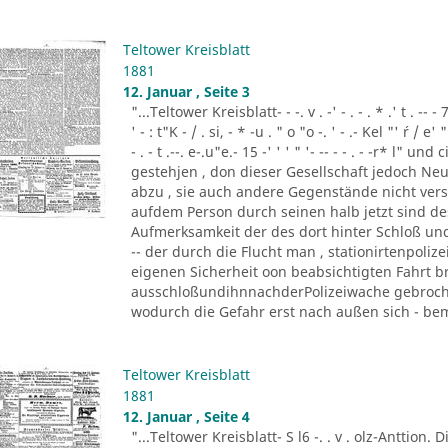
Teltower Kreisblatt
1881
12. Januar , Seite 3
"...Teltower Kreisblatt- - -. v . -' - . - . * .' t . -- - 7
' - : t"K - / . si, - * -u . " o "o -. ' - .- Kel "' ´r / e' " '
- . - t .--. e-.u"e.- 15 -' ' ' " '- -- - - . - -r* l"
gestehjen , don dieser Gesellschaft jedoch Neu
abzu , sie auch andere Gegenstände nicht vers
aufdem Person durch seinen halb jetzt sind d
Aufmerksamkeit der des dort hinter Schloß und 
-- der durch die Flucht man , stationirtenpoliz
eigenen Sicherheit oon beabsichtigten Fahrt b
ausschloßundihnnachderPolizeiwache gebrochen
wodurch die Gefahr erst nach außen sich - beme
Teltower Kreisblatt
1881
12. Januar , Seite 4
"...Teltower Kreisblatt- S l6 -. . v . olz-Anttion