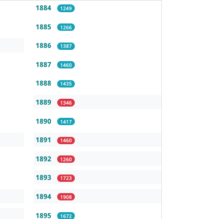
1884
1249
1885
1266
1886
1387
1887
1460
1888
1435
1889
1346
1890
1417
1891
1460
1892
1260
1893
1723
1894
1908
1895
1672