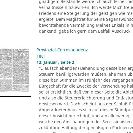
gnädigem Beistande werde Ich auch ferner nich
Verhältnisse hinzuwirken; Ich werde Mich fre
Friedens eine Steigerung der geistigen wie ma
ergiebt. Dem Magistrat für Seine Segenswünsch
bevorstehende Vermählung Meines Enkels in he
dankend, gebe ich gern dem Beifall Ausdruck, 
Provinzial-Correspondenz
1881
12. Januar , Seite 2
"...ausschiebenden) Behandlung desselben erg
Steuern bewilligt werden müßten, ehe man üb
dieselben Stimmen im Frühjahr des vergangen
Bürgschaft für die Zwecke der Verwendung ha
so ist ersichtlich, daß von dieser Seite die A
und also die Steuererleichterung und Entlas
gewiesen wird. Doch scheint uns der Schluß üb
Abgeordnetenhauses sich auf diesen Standpunkt 
dieser Ansicht berechtigt, und am allerwenigs
welche den Anschauungen der Secessionisten s
zukünftige Haltung der gemäßigten Parteien