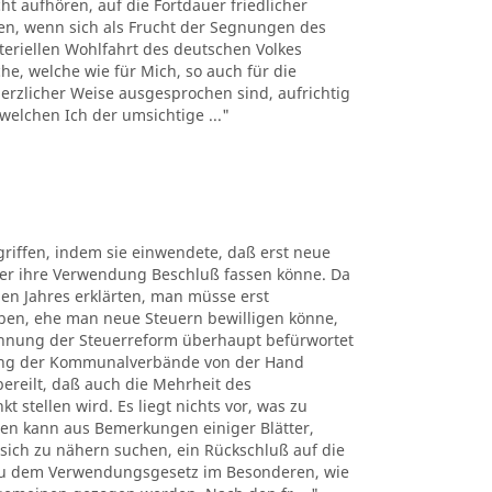
t aufhören, auf die Fortdauer friedlicher
uen, wenn sich als Frucht der Segnungen des
teriellen Wohlfahrt des deutschen Volkes
e, welche wie für Mich, so auch für die
rzlicher Weise ausgesprochen sind, aufrichtig
welchen Ich der umsichtige ..."
riffen, indem sie einwendete, daß erst neue
er ihre Verwendung Beschluß fassen könne. Da
en Jahres erklärten, man müsse erst
ben, ehe man neue Steuern bewilligen könne,
blehnung der Steuerreform überhaupt befürwortet
tung der Kommunalverbände von der Hand
ereilt, daß auch die Mehrheit des
stellen wird. Es liegt nichts vor, was zu
ten kann aus Bemerkungen einiger Blätter,
ich zu nähern suchen, ein Rückschluß auf die
 zu dem Verwendungsgesetz im Besonderen, wie