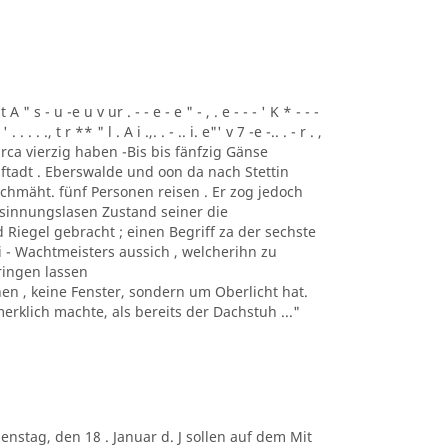
t A " s - u -e u v ur . - - e - e " - , . e - - - ' K * - - -
 . . . . ., t r ** " l . A i .,. . - .. i. e"' v 7 -e -.. . - r . ,
 und circa vierzig haben -Bis bis fänfzig Gänse
ftadt . Eberswalde und oon da nach Stettin
chmäht. fünf Personen reisen . Er zog jedoch
esinnungslasen Zustand seiner die
Riegel gebracht ; einen Begriff za der sechste
ei - Wachtmeisters aussich , welcherihn zu
ringen lassen
 , keine Fenster, sondern um Oberlicht hat.
rklich machte, als bereits der Dachstuh ..."
. Dienstag, den 18 . Januar d. J sollen auf dem Mit