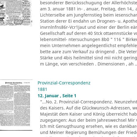
besonderer Berücksschugung der Allerhöchste
am 3. anuar 1881 in- . anuar, Freitag, den 14,.
Lichterselbe am Jungfernstieg beim iesenschar
Station derer Ei endahn un Drognen- u. Apot
invrnlnfns86r-Vcr1Jaut und einer der Berlin eär
Gesellschaft auf deren 40 Stck ottaennstücke von
lebensmittel- ntersuchungen 8b0 " 116 " Birke
mein Unternehmen angelegentlichst empfehle, v
bette aare zum Verkauf zu dringend . Die Vete
Stärke und 4bis heilmittel sind mii nicht gerin
m Länge, von verschieden . Dimensionen , ah ..
Provinzial-Correspondenz
1881
12. Januar , Seite 1
"...No. 2. Provinzial-Correspondenz. Neunzehn
des Kaisers. Auf die Glückwunsch-Adressen, we
Majestät dem Kaiser und König überreicht hab
zugegangen: Aus der beim Jahreswechsel Mir
Ich mit Genugthuung ersehen, wie es dankba
und Meiner Regierung Bemühungen der Friede 