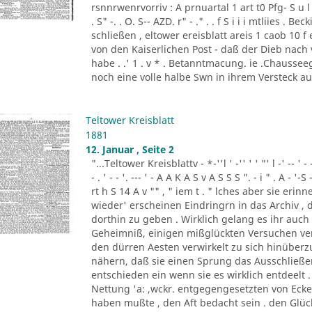
rsnnrwenrvorriv : A prnuartal 1 art t0 Pfg- S u l 
. S" -. . O. S-- AZD. r" - ." . . f S i i i mtliies 
schließen , eltower ereisblatt areis 1 caob 10 
von den Kaiserlichen Post - daß der Dieb nach
habe . .' 1 . v * . Betanntmacung. ie .Chausseeg
noch eine volle halbe Swn in ihrem Versteck a
Teltower Kreisblatt
1881
12. Januar , Seite 2
"...Teltower Kreisblattv - *-''l ' -'' ' ' "' l -' -- ' - - '. - 
- . ' - - '. --- ' - A A K A S v A S S S ". - i " . A - '-S 
rt h S 14 A v "" , " iem t . " lches aber sie eri
wieder' erscheinen Eindringrn in das Archiv ,
dorthin zu geben . Wirklich gelang es ihr auc
Geheimniß, einigen mißglückten Versuchen ven
den dürren Aesten verwirkelt zu sich hinüber
nähern, daß sie einen Sprung das Ausschließe
entschieden ein wenn sie es wirklich entdeelt .
Nettung 'a: ,wckr. entgegengesetzten von Ec
haben mußte , den Aft bedacht sein . den Glück