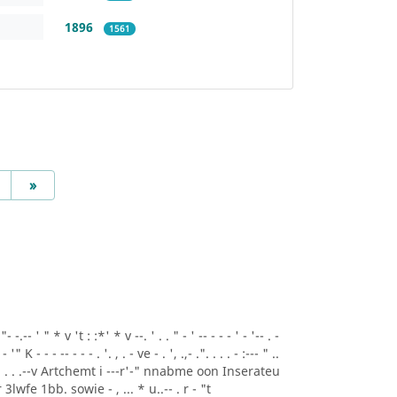
1896
1561
Next
»
.-- ' " * v 't : :*' * v --. ' . . " - ' -- - - - ' - '-- . -
- '" K - - - -- - - - . '. , . - ve - . ', .,- .". . . . - :--- " ..
A* ' . . .--v Artchemt i ---r'-" nnabme oon Inserateu
lwfe 1bb. sowie - , ... * u..-- . r - "t