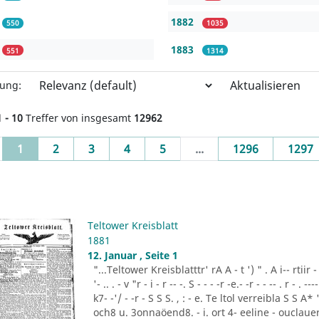
1882
550
1035
1883
551
1314
Aktualisieren
rung:
1 - 10
Treffer von insgesamt
12962
(current)
1
2
3
4
5
...
1296
1297
Teltower Kreisblatt
1881
12. Januar , Seite 1
"...Teltower Kreisblatttr' rA A - t ') " . A i-- rtiir - "- -
'- .. . - v "r - i - r -- -. S - - - -r -e.- -r - - -- . r - . ---- 
k7- -'/ - -r - S S S. , : - e. Te ltol verreibla S S 
och8 u. 3onnaöend8. - i. ort 4- eeline - ouclauer 3