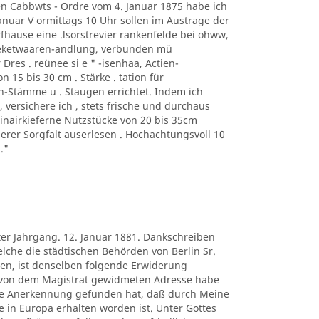
n Cabbwts - Ordre vom 4. Januar 1875 habe ich
 anuar V ormittags 10 Uhr sollen im Austrage der
fhause eine .lsorstrevier rankenfelde bei ohww,
heketwaaren-andlung, verbunden mü
 Dres . reünee si e " -isenhaa, Actien-
 15 bis 30 cm . Stärke . tation für
n-Stämme u . Staugen errichtet. Indem ich
ersichere ich , stets frische und durchaus
rinairkieferne Nutzstücke von 20 bis 35cm
gerer Sorgfalt auserlesen . Hochachtungsvoll 10
."
ter Jahrgang. 12. Januar 1881. Dankschreiben
lche die städtischen Behörden von Berlin Sr.
en, ist denselben folgende Erwiderung
 von dem Magistrat gewidmeten Adresse habe
re Anerkennung gefunden hat, daß durch Meine
in Europa erhalten worden ist. Unter Gottes