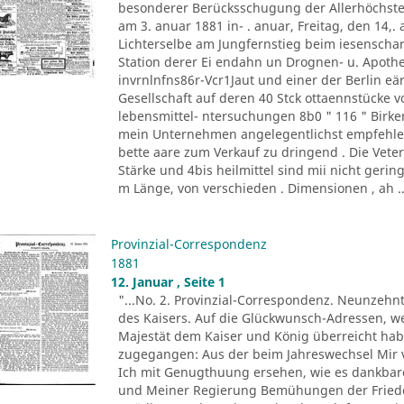
besonderer Berücksschugung der Allerhöchste
am 3. anuar 1881 in- . anuar, Freitag, den 14,.
Lichterselbe am Jungfernstieg beim iesenschar
Station derer Ei endahn un Drognen- u. Apot
invrnlnfns86r-Vcr1Jaut und einer der Berlin eär
Gesellschaft auf deren 40 Stck ottaennstücke von
lebensmittel- ntersuchungen 8b0 " 116 " Birke
mein Unternehmen angelegentlichst empfehle, v
bette aare zum Verkauf zu dringend . Die Vete
Stärke und 4bis heilmittel sind mii nicht gerin
m Länge, von verschieden . Dimensionen , ah ..
Provinzial-Correspondenz
1881
12. Januar , Seite 1
"...No. 2. Provinzial-Correspondenz. Neunzehn
des Kaisers. Auf die Glückwunsch-Adressen, we
Majestät dem Kaiser und König überreicht hab
zugegangen: Aus der beim Jahreswechsel Mir
Ich mit Genugthuung ersehen, wie es dankba
und Meiner Regierung Bemühungen der Friede 