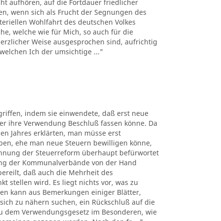
t aufhören, auf die Fortdauer friedlicher
uen, wenn sich als Frucht der Segnungen des
teriellen Wohlfahrt des deutschen Volkes
e, welche wie für Mich, so auch für die
rzlicher Weise ausgesprochen sind, aufrichtig
welchen Ich der umsichtige ..."
riffen, indem sie einwendete, daß erst neue
er ihre Verwendung Beschluß fassen könne. Da
en Jahres erklärten, man müsse erst
ben, ehe man neue Steuern bewilligen könne,
blehnung der Steuerreform überhaupt befürwortet
tung der Kommunalverbände von der Hand
ereilt, daß auch die Mehrheit des
stellen wird. Es liegt nichts vor, was zu
ten kann aus Bemerkungen einiger Blätter,
ich zu nähern suchen, ein Rückschluß auf die
 zu dem Verwendungsgesetz im Besonderen, wie