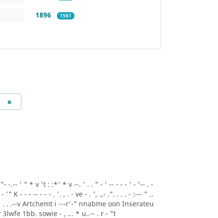
1896
1561
Next
»
.-- ' " * v 't : :*' * v --. ' . . " - ' -- - - - ' - '-- . -
- '" K - - - -- - - - . '. , . - ve - . ', .,- .". . . . - :--- " ..
A* ' . . .--v Artchemt i ---r'-" nnabme oon Inserateu
lwfe 1bb. sowie - , ... * u..-- . r - "t