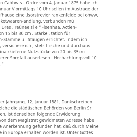
n Cabbwts - Ordre vom 4. Januar 1875 habe ich
 anuar V ormittags 10 Uhr sollen im Austrage der
fhause eine .lsorstrevier rankenfelde bei ohww,
heketwaaren-andlung, verbunden mü
 Dres . reünee si e " -isenhaa, Actien-
 15 bis 30 cm . Stärke . tation für
n-Stämme u . Staugen errichtet. Indem ich
ersichere ich , stets frische und durchaus
rinairkieferne Nutzstücke von 20 bis 35cm
gerer Sorgfalt auserlesen . Hochachtungsvoll 10
."
ter Jahrgang. 12. Januar 1881. Dankschreiben
lche die städtischen Behörden von Berlin Sr.
en, ist denselben folgende Erwiderung
 von dem Magistrat gewidmeten Adresse habe
re Anerkennung gefunden hat, daß durch Meine
in Europa erhalten worden ist. Unter Gottes