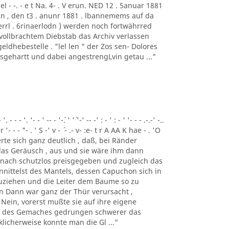
el - -. - e t Na. 4- . V erun. NED 12 . 5anuar 1881
. Beckin , den t3 . anunr 1881 . lbannemems auf da
f errl . 6rinaerlodn ) werden noch fortwährred
 vollbrachtem Diebstab das Archiv verlassen
eldhebestelle . "lel len " der Zos sen- Dolores
usgehartt und dabei angestrengLvin getau ..."
- - '. '- - ' -- - '-´. ' '´ '-' -- -' : - ' : - ' '- - - .-.-' -..
-r '- - - "- . ' S -' v - ´ - .- v- :e- t r A AA K hae - . 'O
nnerte sich ganz deutlich , daß, bei Ränder
 das Geräusch , aus und sie wäre ihm dann
h nach schutzlos preisgegeben und zugleich das
nittelst des Mantels, dessen Capuchon sich in
zuziehen und die Leiter dem Baume so zu
n Dann war ganz der Thür verursacht ,
 Nein, vorerst mußte sie auf ihre eigene
ke des Gemaches gedrungen schwerer das
licherweise konnte man die Gl ..."