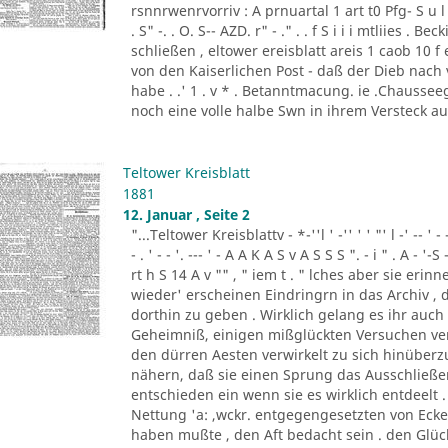
rsnnrwenrvorriv : A prnuartal 1 art t0 Pfg- S u l 
. S" -. . O. S-- AZD. r" - ." . . f S i i i mtliies 
schließen , eltower ereisblatt areis 1 caob 10 
von den Kaiserlichen Post - daß der Dieb nach
habe . .' 1 . v * . Betanntmacung. ie .Chausseeg
noch eine volle halbe Swn in ihrem Versteck a
Teltower Kreisblatt
1881
12. Januar , Seite 2
"...Teltower Kreisblattv - *-''l ' -'' ' ' "' l -' -- ' - - '. - 
- . ' - - '. --- ' - A A K A S v A S S S ". - i " . A - '-S 
rt h S 14 A v "" , " iem t . " lches aber sie eri
wieder' erscheinen Eindringrn in das Archiv ,
dorthin zu geben . Wirklich gelang es ihr auc
Geheimniß, einigen mißglückten Versuchen ven
den dürren Aesten verwirkelt zu sich hinüber
nähern, daß sie einen Sprung das Ausschließe
entschieden ein wenn sie es wirklich entdeelt .
Nettung 'a: ,wckr. entgegengesetzten von Ec
haben mußte , den Aft bedacht sein . den Glück