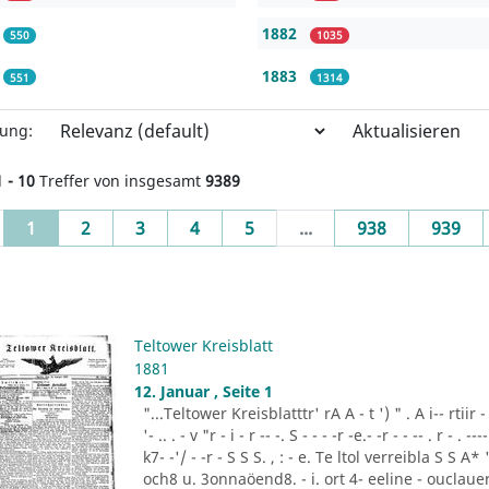
1882
550
1035
1883
551
1314
Aktualisieren
rung:
1 - 10
Treffer von insgesamt
9389
(current)
1
2
3
4
5
...
938
939
Teltower Kreisblatt
1881
12. Januar , Seite 1
"...Teltower Kreisblatttr' rA A - t ') " . A i-- rtiir - "- -
'- .. . - v "r - i - r -- -. S - - - -r -e.- -r - - -- . r - . ---- 
k7- -'/ - -r - S S S. , : - e. Te ltol verreibla S S 
och8 u. 3onnaöend8. - i. ort 4- eeline - ouclauer 3