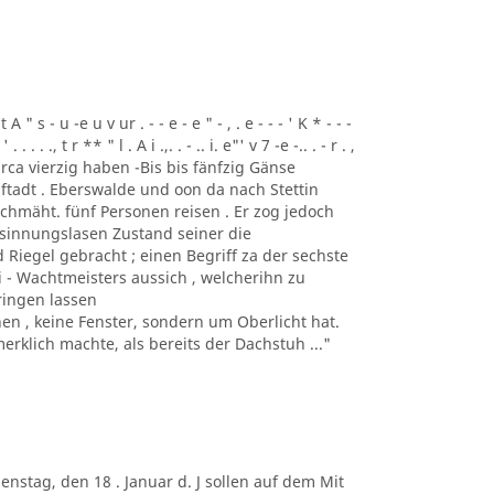
t A " s - u -e u v ur . - - e - e " - , . e - - - ' K * - - -
 . . . . ., t r ** " l . A i .,. . - .. i. e"' v 7 -e -.. . - r . ,
 und circa vierzig haben -Bis bis fänfzig Gänse
ftadt . Eberswalde und oon da nach Stettin
chmäht. fünf Personen reisen . Er zog jedoch
esinnungslasen Zustand seiner die
Riegel gebracht ; einen Begriff za der sechste
ei - Wachtmeisters aussich , welcherihn zu
ringen lassen
 , keine Fenster, sondern um Oberlicht hat.
rklich machte, als bereits der Dachstuh ..."
. Dienstag, den 18 . Januar d. J sollen auf dem Mit