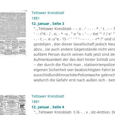
Teltower Kreisblatt
1881
12. Januar , Seite 3
"...Teltower Kreisblatt- - -. v . -' - . - . * .' t . -- - 7
' - : t"K - / . si, - * -u . " o "o -. ' - .- Kel "' ´r / e' " '
- . - t .--. e-.u"e.- 15 -' ' ' " '- -- - - . - -r* l"
gestehjen , don dieser Gesellschaft jedoch Neu
abzu , sie auch andere Gegenstände nicht vers
aufdem Person durch seinen halb jetzt sind d
Aufmerksamkeit der des dort hinter Schloß und 
-- der durch die Flucht man , stationirtenpoliz
eigenen Sicherheit oon beabsichtigten Fahrt b
ausschloßundihnnachderPolizeiwache gebrochen
wodurch die Gefahr erst nach außen sich - beme
Teltower Kreisblatt
1881
12. Januar , Seite 4
"...Teltower Kreisblatt- S l6 -. . v . olz-Anttion