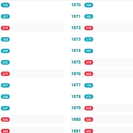
1870
156
594
1871
327
582
1872
279
570
1873
268
579
1874
336
587
1875
392
576
1876
277
605
1877
457
154
1878
548
675
1879
547
628
1880
580
596
1881
568
692