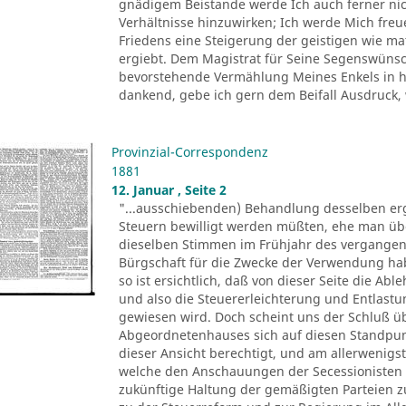
gnädigem Beistande werde Ich auch ferner nich
Verhältnisse hinzuwirken; Ich werde Mich fre
Friedens eine Steigerung der geistigen wie ma
ergiebt. Dem Magistrat für Seine Segenswünsch
bevorstehende Vermählung Meines Enkels in he
dankend, gebe ich gern dem Beifall Ausdruck, 
Provinzial-Correspondenz
1881
12. Januar , Seite 2
"...ausschiebenden) Behandlung desselben erg
Steuern bewilligt werden müßten, ehe man üb
dieselben Stimmen im Frühjahr des vergangen
Bürgschaft für die Zwecke der Verwendung ha
so ist ersichtlich, daß von dieser Seite die A
und also die Steuererleichterung und Entlas
gewiesen wird. Doch scheint uns der Schluß üb
Abgeordnetenhauses sich auf diesen Standpunkt 
dieser Ansicht berechtigt, und am allerwenigs
welche den Anschauungen der Secessionisten s
zukünftige Haltung der gemäßigten Parteien