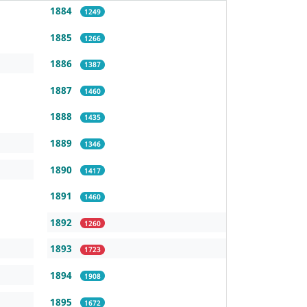
1884
1249
1885
1266
1886
1387
1887
1460
1888
1435
1889
1346
1890
1417
1891
1460
1892
1260
1893
1723
1894
1908
1895
1672