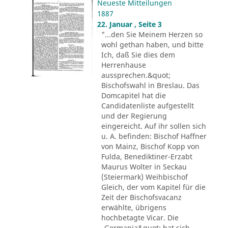
Neueste Mitteilungen
1887
22. Januar , Seite 3
"...den Sie Meinem Herzen so
wohl gethan haben, und bitte
Ich, daß Sie dies dem
Herrenhause
aussprechen.&quot;
Bischofswahl in Breslau. Das
Domcapitel hat die
Candidatenliste aufgestellt
und der Regierung
eingereicht. Auf ihr sollen sich
u. A. befinden: Bischof Haffner
von Mainz, Bischof Kopp von
Fulda, Benediktiner-Erzabt
Maurus Wolter in Seckau
(Steiermark) Weihbischof
Gleich, der vom Kapitel für die
Zeit der Bischofsvacanz
erwählte, übrigens
hochbetagte Vicar. Die
„Germania&quot; hat sich