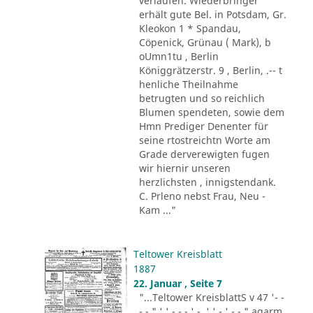
verlaufen. Wiederbringer
erhält gute Bel. in Potsdam, Gr.
Kleokon 1 * Spandau,
Cöpenick, Grünau ( Mark), b
oUmn1tu , Berlin
Königgrätzerstr. 9 , Berlin, .-- t
henliche Theilnahme
betrugten und so reichlich
Blumen spendeten, sowie dem
Hmn Prediger Denenter für
seine rtostreichtn Worte am
Grade derverewigten fugen
wir hiernir unseren
herzlichsten , innigstendank.
C. Prleno nebst Frau, Neu -
Kam ..."
Teltower Kreisblatt
1887
22. Januar , Seite 7
"...Teltower KreisblattS v 47 '- -
- - " ' ' - - - ' -. ' ' - ' -.-." agarm