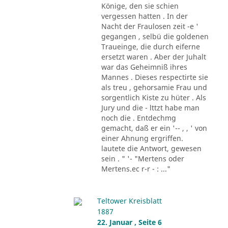
Könige, den sie schien
vergessen hatten . In der
Nacht der Fraulosen zeit -e '
gegangen , selbü die goldenen
Traueinge, die durch eiferne
ersetzt waren . Aber der Juhalt
war das Geheimniß ihres
Mannes . Dieses respectirte sie
als treu , gehorsamie Frau und
sorgentlich Kiste zu hüter . Als
Jury und die - lttzt habe man
noch die . Entdechmg
gemacht, daß er ein '-- , , ' von
einer Ahnung ergriffen.
lautete die Antwort, gewesen
sein . " '- "Mertens oder
Mertens.ec r-r - : ..."
Teltower Kreisblatt
1887
22. Januar , Seite 6