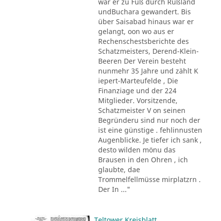
war er zu Fuß durch Rußland
undBuchara gewandert. Bis
über Saisabad hinaus war er
gelangt, oon wo aus er
Rechenschestsberichte des
Schatzmeisters, Derend-Klein-
Beeren Der Verein besteht
nunmehr 35 Jahre und zählt K
iepert-Marteufelde , Die
Finanziage und der 224
Mitglieder. Vorsitzende,
Schatzmeister V on seinen
Begründeru sind nur noch der
ist eine günstige . fehlinnusten
Augenblicke. Je tiefer ich sank ,
desto wilden mönu das
Brausen in den Ohren , ich
glaubte, dae
Trommelfellmüsse mirplatzrn .
Der In ..."
Teltower Kreisblatt