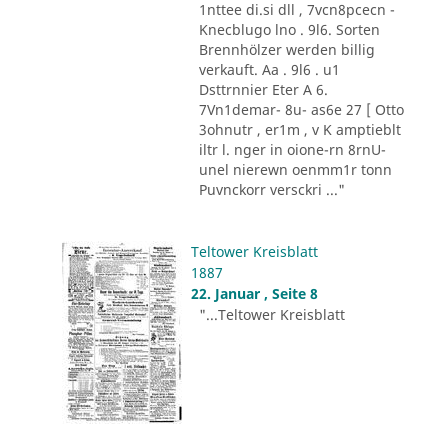
1nttee di.si dll , 7vcn8pcecn -
Knecblugo lno . 9l6. Sorten
Brennhölzer werden billig
verkauft. Aa . 9l6 . u1
Dsttrnnier Eter A 6.
7Vn1demar- 8u- as6e 27 [ Otto
3ohnutr , er1m , v K amptieblt
iltr l. nger in oione-rn 8rnU-
unel nierewn oenmm1r tonn
Puvnckorr versckri ..."
Teltower Kreisblatt
1887
22. Januar , Seite 8
"...Teltower Kreisblatt