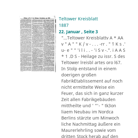
Teltower Kreisblatt
1887
22. Januar , Seite 3
"...Teltower Kreisblattv A * AA
v " A " " K / v - . . . -rr . " ´1 K s .'
u- e " " 'i l i . . - 'i S v -.". i A A S
* 1 .D S - Heilage zu issr. S des
Teltower lreisbl artes oro l67.
In Stolp entstand in einem
doerigen großen
FabrikEtablissement auf noch
nicht ermittelte Weise ein
Feuer, das sich in ganz kurzer
Zeit allen Fabrikgebäuden
mittheilte und ' "'- " tk3on
liaem Neubau im Nordca
Berlins stärzte um Minwoch
liche Nachmittag äußere ein
Maurerlehrling sowie vom
dritten Stock herab auf den