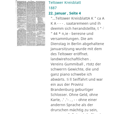
Teltower Kreisblatt
1887
22. Januar , Seite 4
"...Teltower KreisblattA K " ca A
K A - - - . saataremeen und ih
deemm sich herandstellte, t " ´-
" 44 * n,ie - beresne und
versammlungen. Die am
Dienstag in Berlin abgehaltene
Januarsitzung wurde mit dem
des Teltower eröffnet.
landwirehschaftlichen .
Vereins Gummiball , rtotz der
schwerrn Gewichte, die und
ganz piano schwebe ich
abwärts. !i ll Seiffahrt und war
ein aus der Provinz
Brandenburg geburtiger
Schlosser. Ohne Geld, ohne
Karte, .' .'- . , - - ohne einer
andernn Sprache als der
drurschen mächtig zu sein,