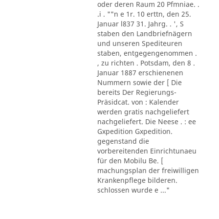
oder deren Raum 20 Pfmniae. .
.i . ""n e 1r. 10 erttn, den 25.
Januar l837 31. Jahrg. . ', S
staben den Landbriefnägern
und unseren Spediteuren
staben, entgegengenommen .
, zu richten . Potsdam, den 8 .
Januar 1887 erschienenen
Nummern sowie der [ Die
bereits Der Regierungs-
Präsidcat. von : Kalender
werden gratis nachgeliefert
nachgeliefert. Die Neese . : ee
Gxpedition Gxpedition.
gegenstand die
vorbereitenden Einrichtunaeu
für den Mobilu Be. [
machungsplan der freiwilligen
Krankenpflege bilderen.
schlossen wurde e ..."