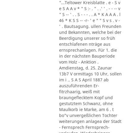
"...Teltower Kreisblatte . e - S v
e S A A v * " S :- . " . .' ' . - - -- v
" S -- ' . . S - - - . . A * K A A A . l
46 * K S S -- -r- ' e " " S v s . v -
' . Bautsagung. ullen Freunden
und Bekannten, welche bei der
Beerdigung unserer so früh
entschlafenen nträge aus
ernsprechanlagen. Für 1. die
in der nächsten Bauperiode
vom Holz - Anktion .
Amdienstag, d. 25. Zaunar
13b7 V ormittags 10 Uhr, sollen
im i .. S A S April 1887 ab
auszuführenden Er-
fitrzhaarig, weiß mit
braungeflecktem Kopf und
gestutztem Schwanz, ohne
Maulkorb ie Marke, am 6 . t
bo"v unvergeßlichen Tochter
weiterungen anlagea der Stadt
- Fernsprech Fernsprech-