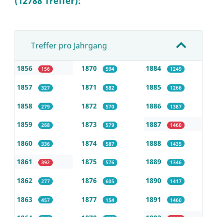
(12788 Treffer):
Treffer pro Jahrgang
1856
1870
1884
156
594
1249
1857
1871
1885
327
582
1266
1858
1872
1886
279
570
1387
1859
1873
1887
268
579
1460
1860
1874
1888
336
587
1435
1861
1875
1889
392
576
1346
1862
1876
1890
277
605
1417
1863
1877
1891
457
154
1460