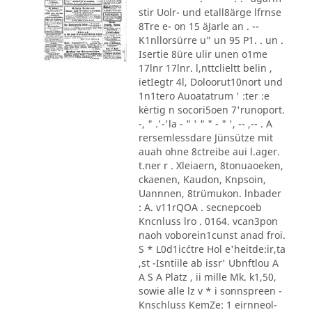
stir Uolr- und etall8ärge lfrnse
8Tre e- on 15 äJarle an . --
K1nllorsürre u" un 95 P1. . un .
Isertie 8üre ulir unen o1me
17lnr 17lnr. l,nttclieltt belin ,
ietIegtr 4l, Doloorut10nort und
1n1tero Auoatatrum ' :ter :e
kèrtig n socori5oen 7'runoport.
-, " .'-'la - " ' " " - " ', -- ,-- . A
rersemlessdare Jünsütze mit
auah ohne 8ctreibe aui l.ager.
t.ner r . Xleiaern, 8tonuaoeken,
ckaenen, Kaudon, Knpsoin,
Uannnen, 8trümukon. lnbader
: A. v11rQOA . secnepcoeb
Kncnluss lro . 0164. vcan3pon
naoh voborein1cunst anad froi.
S * L0d1ic´ctre Hol e'heitde:ir,ta
,st -Isntiile ab issr' Ubnftlou A
A S A Platz , ii mille Mk. k1,50,
sowie alle lz v * i sonnspreen -
Knschluss KemZe: 1 eirnneol-