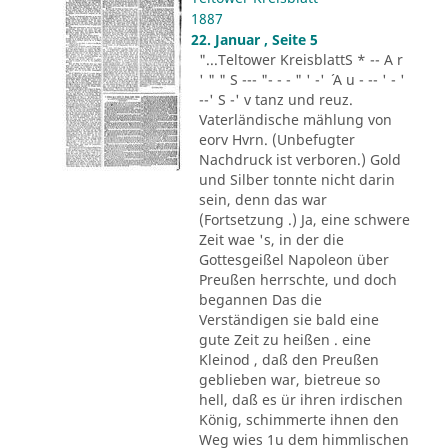
1887
22. Januar , Seite 5
"...Teltower KreisblattS * -- A r
' " " S --- "- - - " ' -' ´ A u - -- ' - '
--' S -' v tanz und reuz.
Vaterländische mählung von
eorv Hvrn. (Unbefugter
Nachdruck ist verboren.) Gold
und Silber tonnte nicht darin
sein, denn das war
(Fortsetzung .) Ja, eine schwere
Zeit wae 's, in der die
Gottesgeißel Napoleon über
Preußen herrschte, und doch
begannen Das die
Verständigen sie bald eine
gute Zeit zu heißen . eine
Kleinod , daß den Preußen
geblieben war, bietreue so
hell, daß es ür ihren irdischen
König, schimmerte ihnen den
Weg wies 1u dem himmlischen