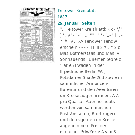
Teltower Kreisblatt
1887
25. Januar , Seite 1
"...Teltower Kreisblattk k k - '/ '
) ' , v '- ' -' . ., '"" ' ' "- '..- ' i '. -
? .* . v .. ,-A Tendwer Tendw
erschein - - - ´- ll ll ll S * . * S b
Mas Dotmerstaas und Mas, A
Sonnabends . unemen :epreio
1 ar e5 i waden in der
Erpeditione Berlin W. ,
Potsdamer Snaße 26d sowie in
sämmtlicher Annoncen-
Burenur und den Aeenturen
un Kreise augennrmnen. A A
pro Quartal. Abonnerneuts
werden von sämmuichen
Post'Anstalten, Briefträgern
und den vgenten im Kreise
angenommen. Prei der
einfacher PrtwZekle A v m S