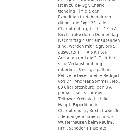
ist in zu be- Sgr. Charlo
ttending l i * die der
Expedition in ziehen durch
dition , die Expe 26 , alle .'
Charlottenburg bis b " ' * b A
Kirchstraße durch Donnerstag
Nachmittag 4 Uhr einzusenden
sind, werden mit 1 Sgr. pro S
auswärts 1 * i A S K Post-
Anstalten und die I. C. Huber'
sche Verlagshandlung
inberlin. - S öreigespaltene
Petitzeile berechnet. A Redigirt
von Dr . Andreas Sommer . No .
80 Charlottenburg, den 8 A
Januar l858 . S Für das
Teltower Kreisblatt ist die
Haupt- Expedition in
Charlottenurg , Kirchstraße 26
. dem angenommen : in K, -
Wusterhausen beim Kaufm .
Hrn . Scheder 1 Inserate