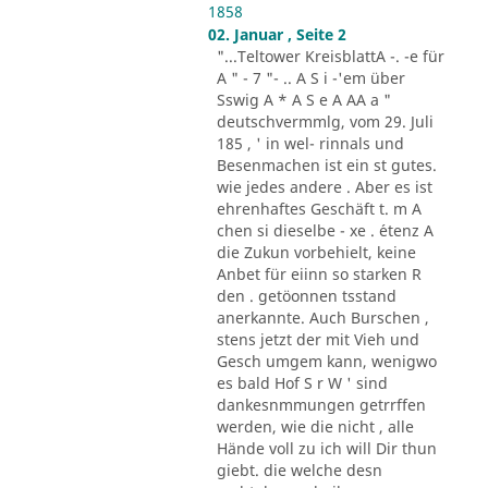
1858
02. Januar , Seite 2
"...Teltower KreisblattA -. -e für
A " - 7 "- .. A S i -'em über
Sswig A * A S e A AA a "
deutschvermmlg, vom 29. Juli
185 , ' in wel- rinnals und
Besenmachen ist ein st gutes.
wie jedes andere . Aber es ist
ehrenhaftes Geschäft t. m A
chen si dieselbe - xe . ´etenz A
die Zukun vorbehielt, keine
Anbet für eiinn so starken R
den . getöonnen tsstand
anerkannte. Auch Burschen ,
stens jetzt der mit Vieh und
Gesch umgem kann, wenigwo
es bald Hof S r W ' sind
dankesnmmungen getrrffen
werden, wie die nicht , alle
Hände voll zu ich will Dir thun
giebt. die welche desn