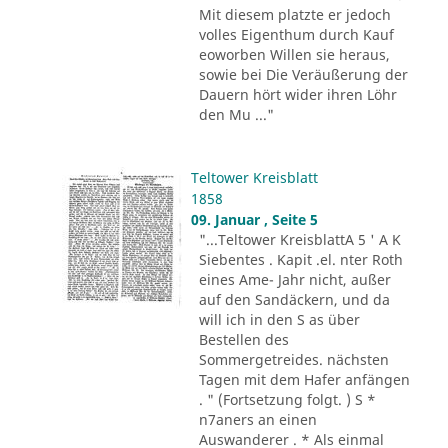
Mit diesem platzte er jedoch
volles Eigenthum durch Kauf
eoworben Willen sie heraus,
sowie bei Die Veräußerung der
Dauern hört wider ihren Löhr
den Mu ..."
Teltower Kreisblatt
1858
09. Januar , Seite 5
"...Teltower KreisblattA 5 ' A K
Siebentes . Kapit .el. nter Roth
eines Ame- Jahr nicht, außer
auf den Sandäckern, und da
will ich in den S as über
Bestellen des
Sommergetreides. nächsten
Tagen mit dem Hafer anfängen
. " (Fortsetzung folgt. ) S *
n7aners an einen
Auswanderer . * Als einmal