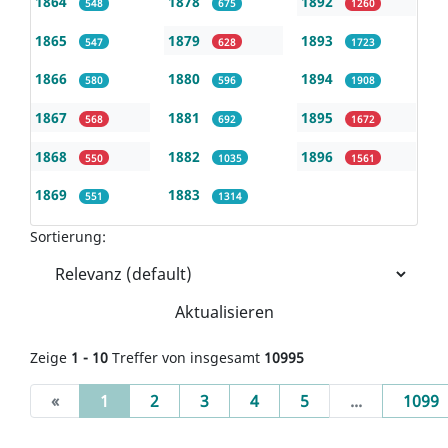
1864
1878
1892
548
675
1260
1865
1879
1893
547
628
1723
1866
1880
1894
580
596
1908
1867
1881
1895
568
692
1672
1868
1882
1896
550
1035
1561
1869
1883
551
1314
Sortierung:
Aktualisieren
Zeige
1 - 10
Treffer von insgesamt
10995
(current)
«
1
2
3
4
5
...
1099