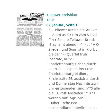
Teltower Kreisblatt
1858
02. Januar , Seite 1
"...Teltower Kreisblatt- Ar . vm.
. . A bm us K r r m vAm S 1 v S
"' v r S m - b Teltower Kreisb
(Erscheint abend - -" -- . . ' A O
S jeden und Sonnist in K ort: .
die der ' -- Quartal früh
Inserate, in "v -
Charlottenburg ziehen durch
die zu be - Expedition Expe -
Charlottenburg bi dion ,
Kirchstraße 26, ausbärts durch
und Donnerstag Nachntirtag 4
uhr einzusenden sind, v"'S alle
die l A Post-Anstalten '"' s "s
werden mit1 Sgr. prn I. C.
.Huber ' rche Bee .
tagshandlung inberlin . -e 't ,