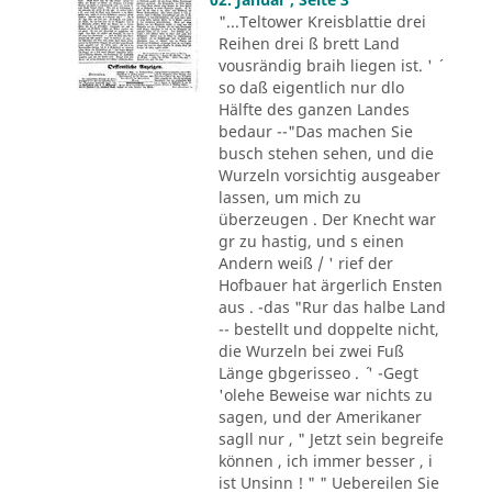
"...Teltower Kreisblattie drei
Reihen drei ß brett Land
vousrändig braih liegen ist. ' ´
so daß eigentlich nur dlo
Hälfte des ganzen Landes
bedaur --"Das machen Sie
busch stehen sehen, und die
Wurzeln vorsichtig ausgeaber
lassen, um mich zu
überzeugen . Der Knecht war
gr zu hastig, und s einen
Andern weiß / ' rief der
Hofbauer hat ärgerlich Ensten
aus . -das "Rur das halbe Land
-- bestellt und doppelte nicht,
die Wurzeln bei zwei Fuß
Länge gbgerisseo . ´ ' -Gegt
'olehe Beweise war nichts zu
sagen, und der Amerikaner
sagll nur , " Jetzt sein begreife
können , ich immer besser , i
ist Unsinn ! " " Uebereilen Sie