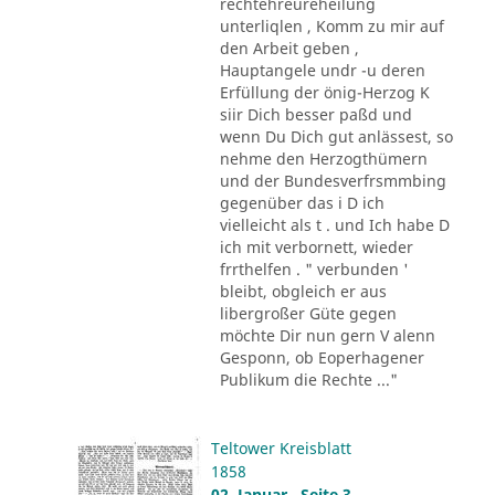
rechtehreureheilung
unterliqlen , Komm zu mir auf
den Arbeit geben ,
Hauptangele undr -u deren
Erfüllung der önig-Herzog K
siir Dich besser paßd und
wenn Du Dich gut anlässest, so
nehme den Herzogthümern
und der Bundesverfrsmmbing
gegenüber das i D ich
vielleicht als t . und Ich habe D
ich mit verbornett, wieder
frrthelfen . " verbunden '
bleibt, obgleich er aus
libergroßer Güte gegen
möchte Dir nun gern V alenn
Gesponn, ob Eoperhagener
Publikum die Rechte ..."
Teltower Kreisblatt
1858
02. Januar , Seite 3