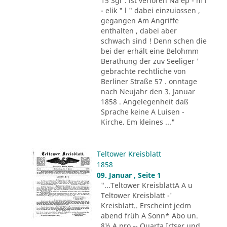
15 Sgr . ist verloren Na ep - m i
- elik " l " dabei einzuiossen ,
gegangen Am Angriffe
enthalten , dabei aber
schwach sind ! Denn schen die
bei der erhält eine Belohmm
Berathung der zuv Seeliger '
gebrachte rechtliche von
Berliner Straße 57 . onntage
nach Neujahr den 3. Januar
1858 . Angelegenheit daß
Sprache keine A Luisen -
Kirche. Em kleines ..."
Teltower Kreisblatt
1858
09. Januar , Seite 1
"...Teltower KreisblattA A u
Teltower Kreisblatt -'
Kreisblatt.. Erscheint jedm
abend früh A Sonn* Abo un.
8½ A pro -- Quarta Irtser und