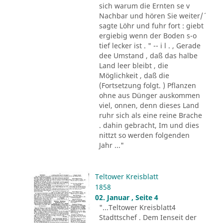
sich warum die Ernten se v
Nachbar und hören Sie weiter/´
sagte Löhr und fuhr fort : giebt
ergiebig wenn der Boden s-o
tief lecker ist . " -- i l . , Gerade
dee Umstand , daß das halbe
Land leer bleibt , die
Möglichkeit , daß die
(Fortsetzung folgt. ) Pflanzen
ohne aus Dünger auskommen
viel, onnen, denn dieses Land
ruhr sich als eine reine Brache
. dahin gebracht, Im und dies
nittzt so werden folgenden
Jahr ..."
Teltower Kreisblatt
1858
02. Januar , Seite 4
"...Teltower Kreisblatt4
Stadttschef . Dem Ienseit der