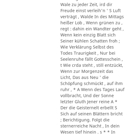
Wale zu jeder Zeit, ird dir
Freude einst verleih'n ' S Luft
verträgt , Walde In des Mittags
heißer Lob , Wenn grünen zu ,
regt : dahin ein Wandter geht ,
Wenn kein einzig Blatt sich
Seiner kühlen Schatten froh ;
Wie Verklärung Selbst des
Todes Traurigkeit , Nur bei
Seelenruhe fällt Gottesschein ,
t Wie crda steht , still entzückt,
Wenn zur Morgenzeit das
Licht, Das aus Neu ' die
Schöpfung schmückt , auf ihm
ruhr , * A Wenn des Tages Lauf
vollbracht, Und der Sonne
letzter Gluth Jener reine A *
Der die Geisternelt erbellt S
Sich auf seinen Blättern bricht
; Berichtigung. Folgt die
sternerreiche Nacht , In dein
Wesen tief hinein . s * * In