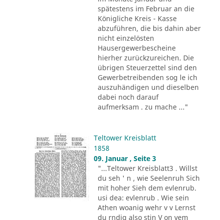
spätestens im Februar an die
Königliche Kreis - Kasse
abzuführen, die bis dahin aber
nicht einzelösten
Hausergewerbescheine
hierher zurückzureichen. Die
übrigen Steuerzettel sind den
Gewerbetreibenden sog le ich
auszuhändigen und dieselben
dabei noch darauf
aufmerksam . zu mache ..."
Teltower Kreisblatt
1858
09. Januar , Seite 3
"...Teltower Kreisblatt3 . Willst
du seh ' n , wie Seelenruh Sich
mit hoher Sieh dem evlenrub.
usi dea: evlenrub . Wie sein
Athen woanig wehr v v Lernst
du rndig also stin V on vem