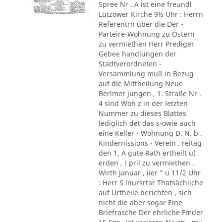
Spree Nr . A ist eine freundl
Lützower Kirche 9½ Uhr : Herrn
Referentrn über die Der -
Parteire-Wohnung zu Ostern
zu vermiethen Herr Prediger
Gebee handlungen der
Stadtverordneten -
Versammlung muß in Bezug
auf die Mittheilung Neue
Berlmer jungen , 1. Straße Nr .
4 sind Woh z in der letzten
Nummer zu dieses Blattes
lediglich det das s-owie auch
eine Keller - Wohnung D. N. b .
Kindernissions - Verein . reitag
den 1, A gute Rath ertheilt u)
erden , ! pril zu vermiethen .
Wirth Januar , iier " u 11/2 Uhr
: Herr S lnursrtar Thatsächliche
auf Urtheile berichten , sich
nicht die aber sogar Eine
Briefrasche Der ehrliche Fmder