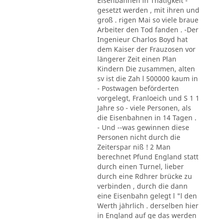
Eisenbahnen in Thätigkeit -
gesetzt werden , mit ihren und
groß . rigen Mai so viele braue
Arbeiter den Tod fanden . -Der
Ingenieur Charlos Boyd hat
dem Kaiser der Frauzosen vor
längerer Zeit einen Plan
Kindern Die zusammen, alten
sv ist die Zah l 500000 kaum in
- Postwagen beförderten
vorgelegt, Franloeich und S 1 1
Jahre so - viele Personen, als
die Eisenbahnen in 14 Tagen .
- Und --was gewinnen diese
Personen nicht durch die
Zeiterspar niß ! 2 Man
berechnet Pfund England statt
durch einen Turnel, lieber
durch eine Rdhrer brücke zu
verbinden , durch die dann
eine Eisenbahn gelegt l "l den
Werth jährlich . derselben hier
in England auf ge das werden