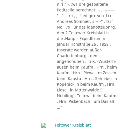
n 'i " -, :w1 dreigespaltene
Petitzeile berechnet . - .. ------ -
' ' '--- r i , ,- !iedigirc von 1) r
Andreas Somnier. s -- -" . tsr"
No . 79 Für das idanotteubnrg,
den 2 Teltower Kreisblatt ist
die .Haupt- Expedltron m
Januar irchstraße 26 . 1858 .
Inserate werden außer-
Charlottenburg , dem
angenonunen : in K. -Wusterh-
ausen beim Kaufm . Hrn . helm
Kaufm . Hrn . Plewe , m Zossen
beim Kaustu . Hrn . Seh eber in
Köpenick in beim Kaufm . Hrn .
Liese , in Mtttenwalde S
Nobiling , Teltow . beim Kaufm
. Hrn. Pickenbach . um Das alt
..."
Teltower Kreisblatt