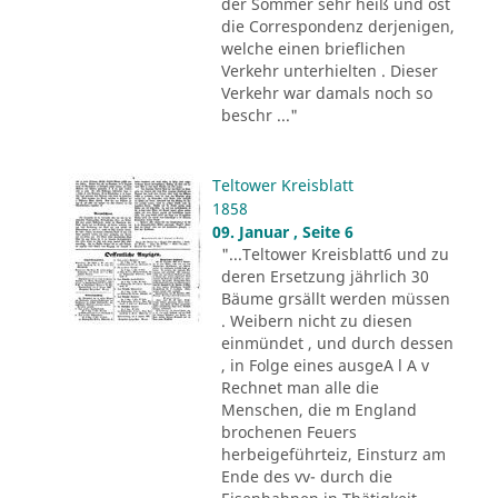
der Sommer sehr heiß und ost
die Correspondenz derjenigen,
welche einen brieflichen
Verkehr unterhielten . Dieser
Verkehr war damals noch so
beschr ..."
Teltower Kreisblatt
1858
09. Januar , Seite 6
"...Teltower Kreisblatt6 und zu
deren Ersetzung jährlich 30
Bäume grsällt werden müssen
. Weibern nicht zu diesen
einmündet , und durch dessen
, in Folge eines ausgeA l A v
Rechnet man alle die
Menschen, die m England
brochenen Feuers
herbeigeführteiz, Einsturz am
Ende des vv- durch die