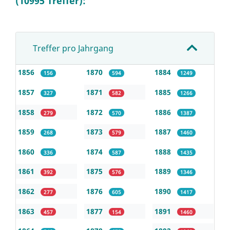
(10995 Treffer):
Treffer pro Jahrgang
1856
1870
1884
156
594
1249
1857
1871
1885
327
582
1266
1858
1872
1886
279
570
1387
1859
1873
1887
268
579
1460
1860
1874
1888
336
587
1435
1861
1875
1889
392
576
1346
1862
1876
1890
277
605
1417
1863
1877
1891
457
154
1460