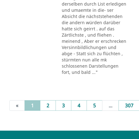
derselben durch List erledigen
und umaemte in die- ser
Absicht die nächststehenden
die andern würden darüber
hatte sich geirrt . auf das
Zärtlichste , und fliehen .
meinend , Aber er erschrecken
Versinnbildlichungen und
abge - Statt sich zu flüchten ,
stürmten nun alle mk
schlossenen Darstellungen
fort, und bald ..."
(current)
«
1
2
3
4
5
...
307