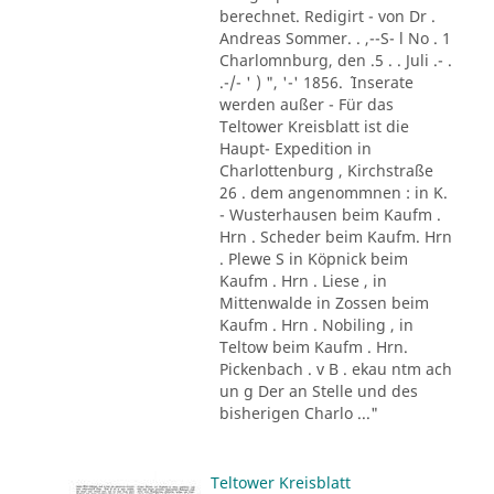
berechnet. Redigirt - von Dr .
Andreas Sommer. . ,--S- l No . 1
Charlomnburg, den .5 . . Juli .- .
.-/- ' ) ", '-' 1856. ´ Inserate
werden außer - Für das
Teltower Kreisblatt ist die
Haupt- Expedition in
Charlottenburg , Kirchstraße
26 . dem angenommnen : in K.
- Wusterhausen beim Kaufm .
Hrn . Scheder beim Kaufm. Hrn
. Plewe S in Köpnick beim
Kaufm . Hrn . Liese , in
Mittenwalde in Zossen beim
Kaufm . Hrn . Nobiling , in
Teltow beim Kaufm . Hrn.
Pickenbach . v B . ekau ntm ach
un g Der an Stelle und des
bisherigen Charlo ..."
Teltower Kreisblatt