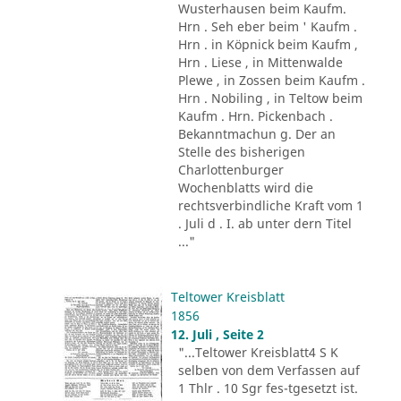
Wusterhausen beim Kaufm.
Hrn . Seh eber beim ' Kaufm .
Hrn . in Köpnick beim Kaufm ,
Hrn . Liese , in Mittenwalde
Plewe , in Zossen beim Kaufm .
Hrn . Nobiling , in Teltow beim
Kaufm . Hrn. Pickenbach .
Bekanntmachun g. Der an
Stelle des bisherigen
Charlottenburger
Wochenblatts wird die
rechtsverbindliche Kraft vom 1
. Juli d . I. ab unter dern Titel
..."
Teltower Kreisblatt
1856
12. Juli , Seite 2
"...Teltower Kreisblatt4 S K
selben von dem Verfassen auf
1 Thlr . 10 Sgr fes-tgesetzt ist.