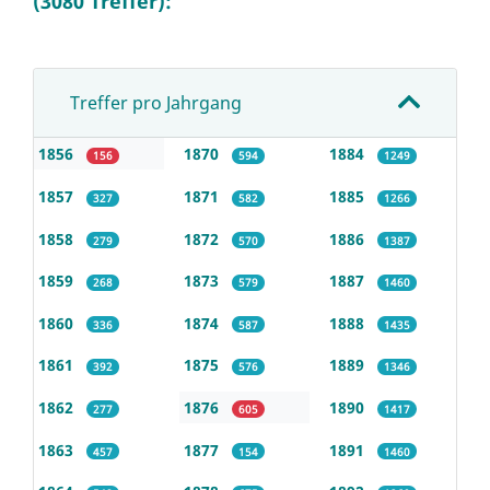
(3080 Treffer):
Treffer pro Jahrgang
1856
1870
1884
156
594
1249
1857
1871
1885
327
582
1266
1858
1872
1886
279
570
1387
1859
1873
1887
268
579
1460
1860
1874
1888
336
587
1435
1861
1875
1889
392
576
1346
1862
1876
1890
277
605
1417
1863
1877
1891
457
154
1460