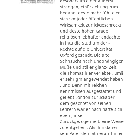
desoders im einer äußerst
strengen, einErziehung zum
begann, desto mehr fühlte er
sich vor jeder öffentlichen
Wirksamkeit zuriickgeschreckt
und desto hohen Grade
religiösen lebhafter endachte
in ihtu die Studium der -
Rechte auf die Universität
Oxford gesandt. Die alte
Sehnsucht nach unabhängiger
Muße und stiller glanz- Zeit,
die Thomas hier verlebte , umß
er sehr gm angewendet haben
. und Denn mit reichen
Kenntnissen ausgestattet und
geliebt London zurückaber
dem geachtet von seinen
Lehrern war er nach hatte sich
eben , inser
Zurückgezogenheit. eine Weise
zu entgehen , Als ihm daher
sem Vater den lath ergriff in er