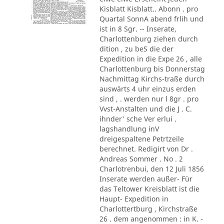
Kisblatt Kisblatt.. Abonn . pro
Quartal SonnA abend frlih und
ist in 8 Sgr. -- Inserate,
Charlottenburg ziehen durch
dition , zu beS die der
Expedition in die Expe 26 , alle
Charlottenburg bis Donnerstag
Nachmittag Kirchs-traße durch
auswärts 4 uhr einzus erden
sind , . werden nur l 8gr . pro
Vvst-Anstalten und die J . C.
ihnder' sche Ver erlui .
lagshandlung inV
dreigespaltene Petrtzeile
berechnet. Redigirt von Dr .
Andreas Sommer . No . 2
Charlotrenbui, den 12 Juli 1856
Inserate werden außer- Für
das Teltower Kreisblatt ist die
Haupt- Expedition in
Charlottertburg , Kirchstraße
26 . dem angenommen : in K. -