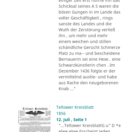
einiger Zeit erst rührte ihn das
Schicksal seines A S waren die
bösen Gungen in im Lande das
voller Geschäftigkeit , rings
sanste des Landes und die
Wuth der Zerstörung verließ
ihn , um mehr und mehr
einem weichen und stillen
schändliche Gerücht Schmerze
Platz zu ma-- und bescheidene
Bernauerin sei eine Hexe , eine
Schwarzkünstlerin chen . Im
Dezember 1436 folgte er der
vermittelnd austte- und habe
aus Rache den neugeborenen
Knab ..."
Teltower Kreisblatt
1856
12. Juli , Seite 1
"...Teltower KreisblattG u" D *e
elwe elwe Erscheint jeden