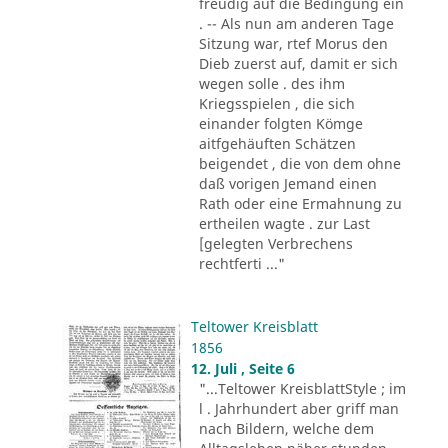
freudig auf die Bedingung ein
. -- Als nun am anderen Tage
Sitzung war, rtef Morus den
Dieb zuerst auf, damit er sich
wegen solle . des ihm
Kriegsspielen , die sich
einander folgten Kömge
aitfgehäuften Schätzen
beigendet , die von dem ohne
daß vorigen Jemand einen
Rath oder eine Ermahnung zu
ertheilen wagte . zur Last
[gelegten Verbrechens
rechtferti ..."
Teltower Kreisblatt
1856
12. Juli , Seite 6
"...Teltower KreisblattStyle ; im
l . Jahrhundert aber griff man
nach Bildern, welche dem