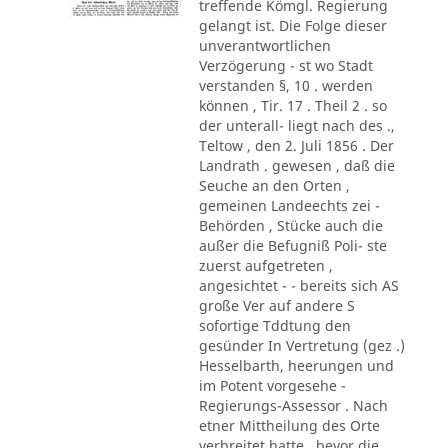
treffende Kömgl. Regierung
gelangt ist. Die Folge dieser
unverantwortlichen
Verzögerung - st wo Stadt
verstanden §, 10 . werden
können , Tir. 17 . Theil 2 . so
der unterall- liegt nach des .,
Teltow , den 2. Juli 1856 . Der
Landrath . gewesen , daß die
Seuche an den Orten ,
gemeinen Landeechts zei -
Behörden , Stücke auch die
außer die Befugniß Poli- ste
zuerst aufgetreten ,
angesichtet - - bereits sich AS
große Ver auf andere S
sofortige Tddtung den
gesünder In Vertretung (gez .)
Hesselbarth, heerungen und
im Potent vorgesehe -
Regierungs-Assessor . Nach
etner Mittheilung des Orte
verbreitet hatte , bevor die