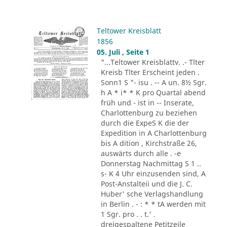
Teltower Kreisblatt
1856
05. Juli , Seite 1
"...Teltower Kreisblattv. .- Tlter
Kreisb Tlter Erscheint jeden .
Sonn1 S "- isu . -- A un. 8½ Sgr.
h A * i* * K pro Quartal abend
früh und - ist in -- Inserate,
Charlottenburg zu beziehen
durch die ExpeS K die der
Expedition in A Charlottenburg
bis A dition , Kirchstraße 26,
auswärts durch alle . -e
Donnerstag Nachmittag S 1 ..
s- K 4 Uhr einzusenden sind, A
Post-Anstalteii und die J. C.
Huber' sche Verlagshandlung
in Berlin . - : * * tA werden mit
1 Sgr. pro . . t.' .
dreigespaltene Petitzeile