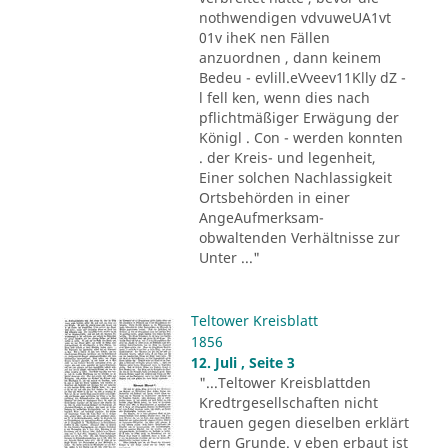
nothwendigen vdvuweUA1vt
01v iheK nen Fällen
anzuordnen , dann keinem
Bedeu - evlill.eVveev11Klly dZ -
l fell ken, wenn dies nach
pflichtmäßiger Erwägung der
Königl . Con - werden konnten
. der Kreis- und legenheit,
Einer solchen Nachlassigkeit
Ortsbehörden in einer
AngeAufmerksam-
obwaltenden Verhältnisse zur
Unter ..."
Teltower Kreisblatt
1856
12. Juli , Seite 3
"...Teltower Kreisblattden
Kredtrgesellschaften nicht
trauen gegen dieselben erklärt
dern Grunde. v eben erbaut ist