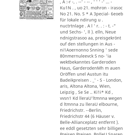
, A :-r -, . --' - -- , ' ' ' -' ... -
Ku1N . , uo 21. mohron - irasoc
No 21. No. S * A 3pecial- 6eoeb
für lokale ndirung u .
nuctrtnlage . A l ' r. . : - t. -"
und Sechs- ', ll ). elln, Neue
ndnigstrasoo aa, preisgekrönt
ouf den stellungen in Aus -
ni1Aoernonno Snning ' sede
80nmernuleevck S no- 'ia
wektbekanntes Garderoden
Haus, GarderodenMh m auen
Oröffen unel Austun itu
Badeikpreisen . _' - S - London,
aris, Altona Altona, Wien,
Leipzig , Se Se .. Ki1i* Kd ,
vvsn1 Kd lleraU'ltmnna wegen
d ltmnna zu lleraU elbourne,
Friedrichstr. --Berlin,
Friedrichstr 44 (6 Häuser v.
Belle-Allianceplatz entfernt ).
ee eddl gesetzten sehr billigen
Preisen Preisen. BnlleU Sparen