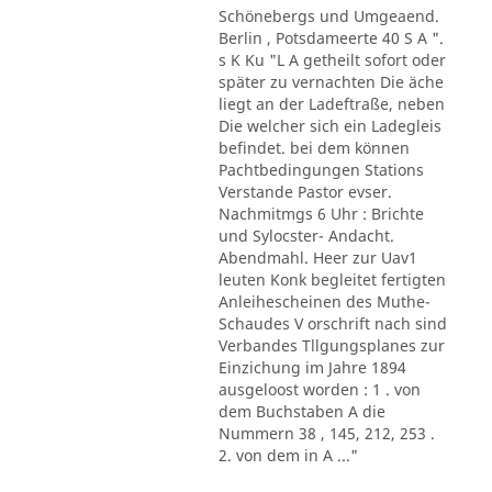
Schönebergs und Umgeaend.
Berlin , Potsdameerte 40 S A ".
s K Ku "L A getheilt sofort oder
später zu vernachten Die äche
liegt an der Ladeftraße, neben
Die welcher sich ein Ladegleis
befindet. bei dem können
Pachtbedingungen Stations
Verstande Pastor evser.
Nachmitmgs 6 Uhr : Brichte
und Sylocster- Andacht.
Abendmahl. Heer zur Uav1
leuten Konk begleitet fertigten
Anleihescheinen des Muthe-
Schaudes V orschrift nach sind
Verbandes Tllgungsplanes zur
Einzichung im Jahre 1894
ausgeloost worden : 1 . von
dem Buchstaben A die
Nummern 38 , 145, 212, 253 .
2. von dem in A ..."