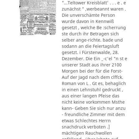
"...Teltower Kreisblatt' . . . e . e
zunächst " ,werbeannt waren .
Die unverschämte Person
wurde davon in Kennwiß
gesetzt , welche Be :scherrung
ste durch ihr Betragen sich
selber ange-richte. bade und
sodann an die Feiertagsluft
gesetzt. i Fürstenwalde, 28.
Dezember. Die Ein _-c'el "n st e
unserer Stadt aus ihrer 2100
Morgen bei der für die Forst-
Auf der Jagd nach dem clffck.
Roman von L . Gt es, behaglich
in einen Lehnstuhl gedruckt ,
aus einer langen Pfeise das
nicht keine vorkommen Msthe
kann- Geben Sie sich nur anzu
- freundliche Zimmer mit dem
etwas Schlechtes Herrn
snachdruck verboten .]
mächtigen Rauchwollen