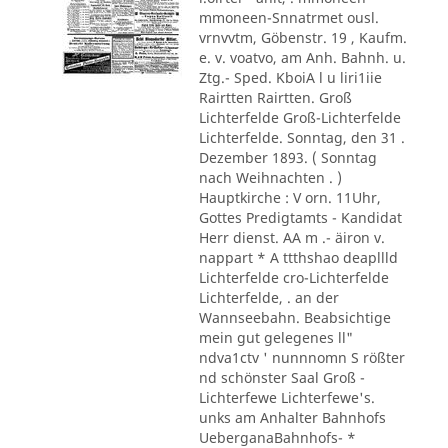
mmoneen-Snnatrmet ousl.
vrnvvtm, Göbenstr. 19 , Kaufm.
e. v. voatvo, am Anh. Bahnh. u.
Ztg.- Sped. KboiA l u liri1iie
Rairtten Rairtten. Groß
Lichterfelde Groß-Lichterfelde
Lichterfelde. Sonntag, den 31 .
Dezember 1893. ( Sonntag
nach Weihnachten . )
Hauptkirche : V orn. 11Uhr,
Gottes Predigtamts - Kandidat
Herr dienst. AA m .- äiron v.
nappart * A ttthshao deapllld
Lichterfelde cro-Lichterfelde
Lichterfelde, . an der
Wannseebahn. Beabsichtige
mein gut gelegenes ll"
ndva1ctv ' nunnnomn S rößter
nd schönster Saal Groß -
Lichterfewe Lichterfewe's.
unks am Anhalter Bahnhofs
UeberganaBahnhofs- *