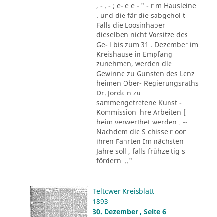
, - . - ; e-le e - " - r m Hausleine
. und die fär die sabgehol t.
Falls die Loosinhaber
dieselben nicht Vorsitze des
Ge- l bis zum 31 . Dezember im
Kreishause in Empfang
zunehmen, werden die
Gewinne zu Gunsten des Lenz
heimen Ober- Regierungsraths
Dr. Jorda n zu
sammengetretene Kunst -
Kommission ihre Arbeiten [
heim verwerthet werden . --
Nachdem die S chisse r oon
ihren Fahrten Im nächsten
Jahre soll , falls frühzeitig s
fördern ..."
Teltower Kreisblatt
1893
30. Dezember , Seite 6