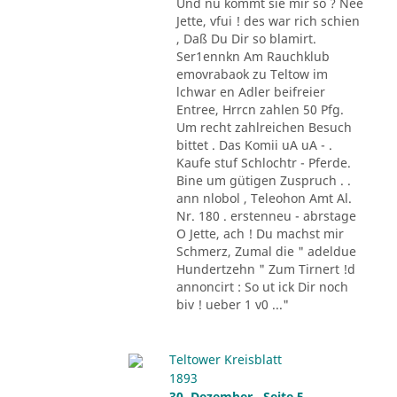
Und nu kommt sie mir so ? Nee
Jette, vfui ! des war rich schien
, Daß Du Dir so blamirt.
Ser1ennkn Am Rauchklub
emovrabaok zu Teltow im
lchwar en Adler beifreier
Entree, Hrrcn zahlen 50 Pfg.
Um recht zahlreichen Besuch
bittet . Das Komii uA uA - .
Kaufe stuf Schlochtr - Pferde.
Bine um gütigen Zuspruch . .
ann nlobol , Teleohon Amt Al.
Nr. 180 . erstenneu - abrstage
O Jette, ach ! Du machst mir
Schmerz, Zumal die " adeldue
Hundertzehn " Zum Tirnert !d
annoncirt : So ut ick Dir noch
biv ! ueber 1 v0 ..."
Teltower Kreisblatt
1893
30. Dezember , Seite 5