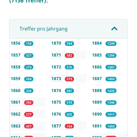
(7136 Treffer):
Treffer pro Jahrgang
1856
1870
1884
156
594
1249
1857
1871
1885
327
582
1266
1858
1872
1886
279
570
1387
1859
1873
1887
268
579
1460
1860
1874
1888
336
587
1435
1861
1875
1889
392
576
1346
1862
1876
1890
277
605
1417
1863
1877
1891
457
154
1460