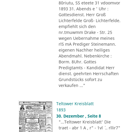
80riutu, SS eteete 31 vdoomvor
1893 31. Abends e ' Uhr :
Gottesdienst. Herr Groß
Lichterfelde Groß- Lichterfelde.
empfiehlt sich den
nr.tmuwmm Drake - Str. 25
wegen Uebernahme meines
rlS mA Prediger Steinemann.
eigenen Nachher heiliges
Abendmahl. Nebenkirche :
Borm. 8Uhr. Gottes
Predigtamts - Kandidat Herr
dienst. geehrten Herrschaften
Grundstücks sofort zu
verkaufen ..."
Teltower Kreisblatt
1893
30. Dezember , Seite 8
"...Teltower Kreisblatt' Die
traet - abr 1 A , r" - 1vl ´ .. rllir7"