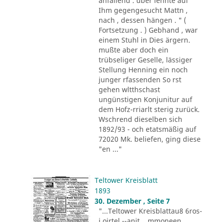
anfällend . über lehnte auf
Ihm gegengesucht Mattn ,
nach , dessen hängen . " (
Fortsetzung . ) Gebhand , war
einem Stuhl in Dies ärgern.
mußte aber doch ein
trübseliger Geselle, lässiger
Stellung Henning ein noch
junger rfassenden So rst
gehen wltthschast
ungünstigen Konjunitur auf
dem Hofz-rriarlt sterig zurück.
Wschrend dieselben sich
1892/93 - och etatsmäßig auf
72020 Mk. beliefen, ging diese
"en ..."
Teltower Kreisblatt
1893
30. Dezember , Seite 7
"...Teltower Kreisblattau8 6ros-
i.oirtel --anit, . mmoneen