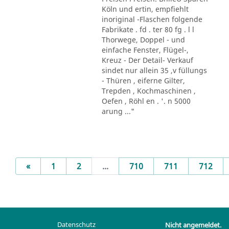
Köln und ertin, empfiehlt
inoriginal -Flaschen folgende
Fabrikate . fd . ter 80 fg . l l
Thorwege, Doppel - und
einfache Fenster, Flügel-,
Kreuz - Der Detail- Verkauf
sindet nur allein 35 ,v füllungs
- Thüren , eiferne Gilter,
Trepden , Kochmaschinen ,
Oefen , Röhl en . '. n 5000
arung ..."
Previous
«
1
2
...
710
711
712
Datenschutz
Nicht angemeldet.