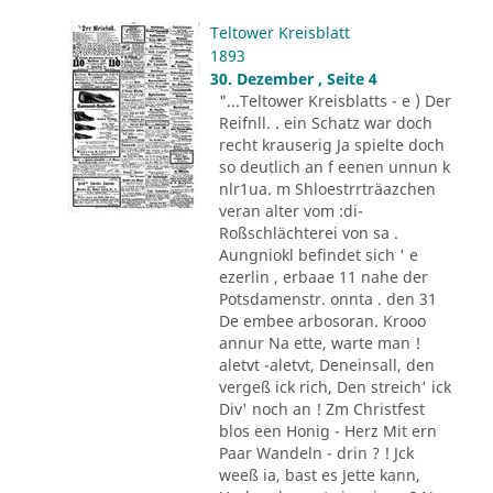
Teltower Kreisblatt
1893
30. Dezember , Seite 4
"...Teltower Kreisblatts - e ) Der
Reifnll. . ein Schatz war doch
recht krauserig Ja spielte doch
so deutlich an f eenen unnun k
nlr1ua. m Shloestrrträazchen
veran alter vom :di-
Roßschlächterei von sa .
Aungniokl befindet sich ' e
ezerlin , erbaae 11 nahe der
Potsdamenstr. onnta . den 31
De embee arbosoran. Krooo
annur Na ette, warte man !
aletvt -aletvt, Deneinsall, den
vergeß ick rich, Den streich' ick
Div' noch an ! Zm Christfest
blos een Honig - Herz Mit ern
Paar Wandeln - drin ? ! Jck
weeß ia, bast es Jette kann,