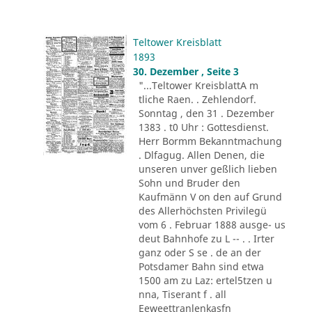
Teltower Kreisblatt
1893
30. Dezember , Seite 3
"...Teltower KreisblattA m
tliche Raen. . Zehlendorf.
Sonntag , den 31 . Dezember
1383 . t0 Uhr : Gottesdienst.
Herr Bormm Bekanntmachung
. Dlfagug. Allen Denen, die
unseren unver geßlich lieben
Sohn und Bruder den
Kaufmänn V on den auf Grund
des Allerhöchsten Privilegü
vom 6 . Februar 1888 ausge- us
deut Bahnhofe zu L -- . . Irter
ganz oder S se . de an der
Potsdamer Bahn sind etwa
1500 am zu Laz: ertel5tzen u
nna, Tiserant f . all
Eeweettranlenkasfn