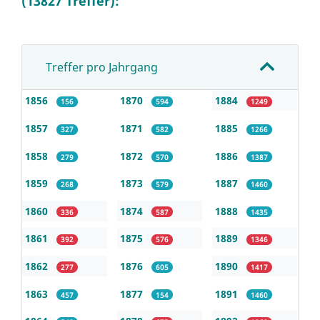
(13827 Treffer):
Treffer pro Jahrgang
1856
1870
1884
156
594
1249
1857
1871
1885
327
582
1266
1858
1872
1886
279
570
1387
1859
1873
1887
268
579
1460
1860
1874
1888
336
587
1435
1861
1875
1889
392
576
1346
1862
1876
1890
277
605
1417
1863
1877
1891
457
154
1460