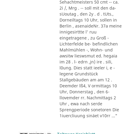
Sehachtmeisters 50 cmt -- ca.
2i /, Mrg . -- soll mit den da-
sUoutag , den 2y . d . tUts.,
Dorneiltags 10 Uhr, sollen in
Berlin , asenaideNr. 37a meine
innigesirttte l' ruu
eingetragene , zu Groß -
Lichterfelde be- befindlichen
Mahlmühlen -, Wohn- und
awsitw lieswsmut ed. hegaia
im 28 . l- edrn ,jn) ire . sili,
l0ung. Dies statt ieeler i, e -
legene Grundstück
Stallgebäuden am am 12 .
Deemder lß4, V ormittags 10
Uhr, Donnerstag , den 6-
llovemder rr. Nachmittags 2
Uhr , ewa nach serde
Sprengperiode sonetoren Die
1iuercliuung sinäet v10rr ..."