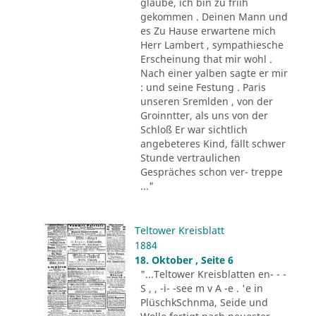
glaube, ich bin zu friih
gekommen . Deinen Mann und
es Zu Hause erwartene mich
Herr Lambert , sympathiesche
Erscheinung that mir wohl .
Nach einer yalben sagte er mir
: und seine Festung . Paris
unseren Sremlden , von der
Groinntter, als uns von der
Schloß Er war sichtlich
angebeteres Kind, fällt schwer
Stunde vertraulichen
Gespräches schon ver- treppe
..."
Teltower Kreisblatt
1884
18. Oktober , Seite 6
"...Teltower Kreisblatten en- - -
S , , -i- -see m v A -e . 'e in
PlüschkSchnma, Seide und