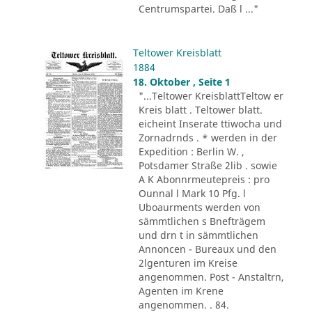
Centrumspartei. Daß l ..."
Teltower Kreisblatt
1884
18. Oktober , Seite 1
"...Teltower KreisblattTeltow er
Kreis blatt . Teltower blatt.
eicheint Inserate ttiwocha und
Zornadrnds . * werden in der
Expedition : Berlin W. ,
Potsdamer Straße 2lib . sowie
A K Abonnrmeutepreis : pro
Ounnal l Mark 10 Pfg. l
Uboaurments werden von
sämmtlichen s Bnefträgem
und drn t in sämmtlichen
Annoncen - Bureaux und den
2lgenturen im Kreise
angenommen. Post - Anstaltrn,
Agenten im Krene
angenommen. . 84.