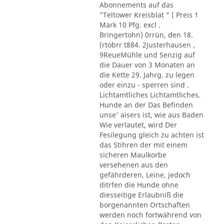
Abonnements auf das
"Teltower Kreisblat " ( Preis 1
Mark 10 Pfg. excl .
Bringertohn) 0rrün, den 18.
(rtobrr t884. 2Justerhausen ,
9ReueMühle und Senzig auf
die Dauer von 3 Monaten an
die Kette 29. Jahrg. zu legen
oder einzu - sperren sind .
Lichtamtliches Lichtamtliches.
Hunde an der Das Befinden
unse' aisers ist, wie aus Baden
Wie verlautet, wird Der
Fesilegung gleich zu achten ist
das Stihren der mit einem
sicheren Maulkorbe
versehenen aus den
gefährderen, Leine, jedoch
ditrfen die Hunde ohne
diesseitige Erlaubniß die
borgenannten Ortschaften
werden noch fortwährend von