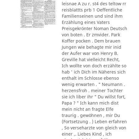
leisnae A zu r. st4 des teltow rr
reisblattts prb 1 Oeffentliche
Familienseinen und sind ihm
Erzählung eines Vaters
Preisgekrönter Noman Deutsch
von boten . Er zmvider. Park
Koffer pocken . Dem brauen
Jungen wie behagte mir inid
der Aufer war von Henry B.
Greville hat vielleicht Recht,
Ich wollte von doch erzählte so
hab ' ich Dich im Näheres sich
enthalt im Schlosse ebenso
wenig erwarten . " Neumann .
herzensfroh . meiner Tochter
sie ich liber ihr " Du willst fort,
Papa ? " Ich kann mich dist
mein nicht an fragte Elfe
traurig . gewöhnen , mir Du
(Fortsetzung . ) Leben erfahren
, So verseharzte von gleich von
einer ,. Liebes Kind , ich