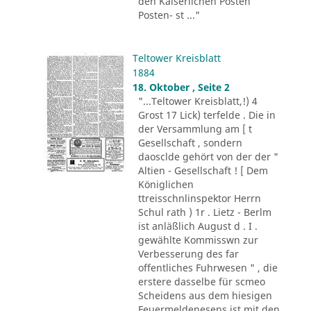
den Kaiserlichen Posten
Posten- st ..."
Teltower Kreisblatt
1884
18. Oktober , Seite 2
"...Teltower Kreisblatt,!) 4
Grost 17 Lick) terfelde . Die in
der Versammlung am [ t
Gesellschaft , sondern
daosclde gehört von der der "
Altien - Gesellschaft ! [ Dem
Königlichen
ttreisschnlinspektor Herrn
Schul rath ) 1r . Lietz - Berlm
ist anläßlich August d . I .
gewählte Kommisswn zur
Verbesserung des far
offentliches Fuhrwesen " , die
erstere dasselbe für scmeo
Scheidens aus dem hiesigen
Feuermeldenesens ist mit den