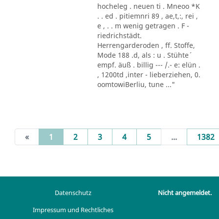
hocheleg . neuen ti . Mneoo *K
. . ed . pitiemnri 89 , ae,t,:, rei ,
e , . . m wenig getragen . F -
riedrichstädt.
Herrengarderoden , ff. Stoffe,
Mode 188 .d, als : u . Stühte´
empf. äuß . billig --- /.- e: elün .
, 1200td ,inter - lieberziehen, 0.
oomtowiBerliu, tune ..."
(current)
«
1
2
3
4
5
...
1382
Datenschutz
Nicht angemeldet.
Impressum und Rechtliches