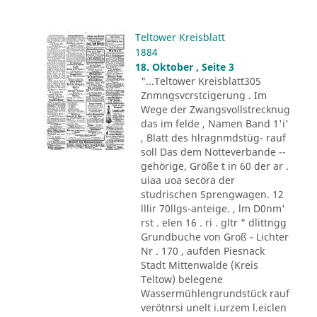
Teltower Kreisblatt
1884
18. Oktober , Seite 3
"...Teltower Kreisblatt305
Znmngsvcrstcigerung . Im
Wege der Zwangsvollstrecknug
das im felde , Namen Band 1'i'
, Blatt des hlragnmdstüg- rauf
soll Das dem Notteverbande --
gehörige, Größe t in 60 der ar .
uiaa uoa secöra der
studrischen Sprengwagen. 12
lllir 70llgs-anteige. , lm D0nm'
rst . elen 16 . ri . gltr " dlittngg
Grundbuche von Groß - Lichter
Nr . 170 , aufden Piesnack
Stadt Mittenwalde (Kreis
Teltow) belegene
Wassermühlengrundstück rauf
verötnrsi unelt i.urzem l.eiclen