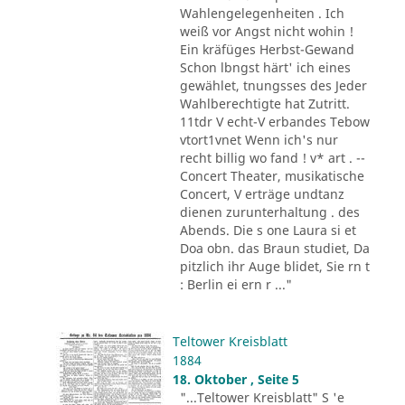
Wahlengelegenheiten . Ich
weiß vor Angst nicht wohin !
Ein kräfüges Herbst-Gewand
Schon lbngst härt' ich eines
gewählet, tnungsses des Jeder
Wahlberechtigte hat Zutritt.
11tdr V echt-V erbandes Tebow
vtort1vnet Wenn ich's nur
recht billig wo fand ! v* art . --
Concert Theater, musikatische
Concert, V erträge undtanz
dienen zurunterhaltung . des
Abends. Die s one Laura si et
Doa obn. das Braun studiet, Da
pitzlich ihr Auge blidet, Sie rn t
: Berlin ei ern r ..."
Teltower Kreisblatt
1884
18. Oktober , Seite 5
"...Teltower Kreisblatt" S 'e