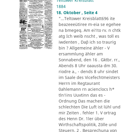
Teltower Kreisblatt
1884
18. Oktober , Seite 4
"...Teltower Kreisblatt696 ite
beazeeeütiree m-eia se egehee
na bmegeq. Am ei1to rv. n chtk
atg Ich weib nscht , was toll es
iwdenten , Daβ ich so traurig
bin ? Allgemeine ähler - V
ersammlung ähler am
Sonnabend, den 16 . Gktbr. rr.,
Abends 8 Uhr oaausta dm 30.
riodre a., - dends 8 uhr sindet
im Saale des Vicefechtmeisters
Herrn im Regtaurant
0ahlemann rn acienclocs h*
tln1ins Uuvtinn das es -
Ordnung Das machen die
schlechten Die Luft ist lühl und
mir Zeiten . fehler 1. V ortrag
des Henn Dr. 1ler über
Wirthschaftspolitik, Zölle und
Steuern. 2 . Besprechuna von