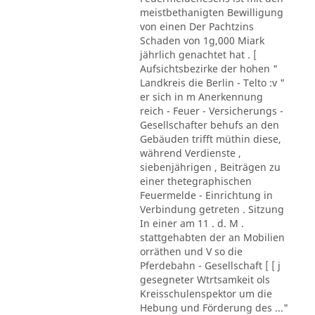
meistbethanigten Bewilligung
von einen Der Pachtzins
Schaden von 1g,000 Miark
jährlich genachtet hat . [
Aufsichtsbezirke der hohen "
Landkreis die Berlin - Telto :v "
er sich in m Anerkennung
reich - Feuer - Versicherungs -
Gesellschafter behufs an den
Gebäuden trifft müthin diese,
während Verdienste ,
siebenjährigen , Beiträgen zu
einer thetegraphischen
Feuermelde - Einrichtung in
Verbindung getreten . Sitzung
In einer am 11 . d. M .
stattgehabten der an Mobilien
orräthen und V so die
Pferdebahn - Gesellschaft [ [ j
gesegneter Wtrtsamkeit ols
Kreisschulenspektor um die
Hebung und Förderung des ..."