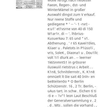
Wolle fertigt nach neuester
Faeon, ´Regen-, dst- und
WinterMämel in großer
Auswahl dingst zum V erkauf.
Nur reene Stoffe und
gediegene * ' -- '- 1 -rvrI -
e:u1' et1vsrne von 40 di 150
M1ar1r. di -- '. lhbrius-
Kusuerkau 7: 65 und " v1.
Abthenung . ' r 65 Kavei10les,
Kiiaer u . Paletots in P1üso1i ,
vris, SoleK , Diaona1 u . Dou1llc
volt 1i1 dlurk an . -- leerner
1k6SnmntS1 in gr0ssrer
iluswuiil rietstrus c Arbeit . .
K1n8, Schnitdernstr., K. K1n8
omnüelt lt 0ie sait 40 Inln- en
be8teiten0o * O Berlin
Schützenstr. 16 , 2 Tr. Berlin, -
uAus tart. in schw . Eichen ti ti
-ti e -- 1v"1 leon Laut Beschluß
der Generalversammlung v . 2
. d . Mts . sollen die vorhand . ,