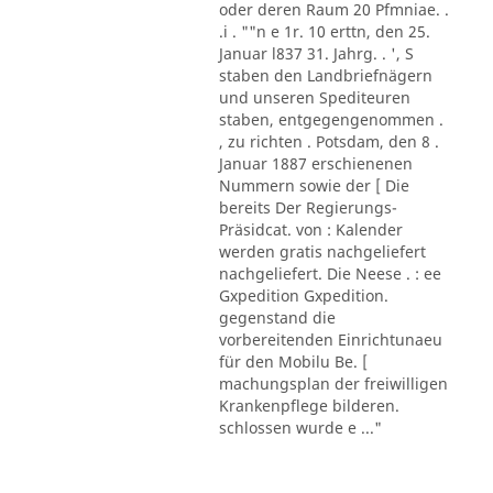
oder deren Raum 20 Pfmniae. .
.i . ""n e 1r. 10 erttn, den 25.
Januar l837 31. Jahrg. . ', S
staben den Landbriefnägern
und unseren Spediteuren
staben, entgegengenommen .
, zu richten . Potsdam, den 8 .
Januar 1887 erschienenen
Nummern sowie der [ Die
bereits Der Regierungs-
Präsidcat. von : Kalender
werden gratis nachgeliefert
nachgeliefert. Die Neese . : ee
Gxpedition Gxpedition.
gegenstand die
vorbereitenden Einrichtunaeu
für den Mobilu Be. [
machungsplan der freiwilligen
Krankenpflege bilderen.
schlossen wurde e ..."