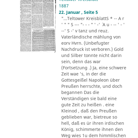
1887
22. Januar , Seite 5
"...Teltower KreisblattS * -- A r
' " " S --- "- - - " ' -' ´ A u - -- ' - '
--' S -' v tanz und reuz.
Vaterländische mählung von
eorv Hvrn. (Unbefugter
Nachdruck ist verboren.) Gold
und Silber tonnte nicht darin
sein, denn das war
(Fortsetzung .) Ja, eine schwere
Zeit wae 's, in der die
Gottesgeißel Napoleon über
Preußen herrschte, und doch
begannen Das die
Verständigen sie bald eine
gute Zeit zu heißen . eine
Kleinod , daß den Preußen
geblieben war, bietreue so
hell, daß es ür ihren irdischen
König, schimmerte ihnen den
Weg wies 1u dem himmlischen