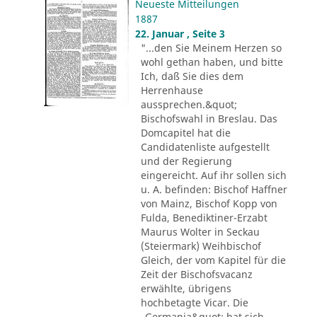
Neueste Mitteilungen
1887
22. Januar , Seite 3
"...den Sie Meinem Herzen so
wohl gethan haben, und bitte
Ich, daß Sie dies dem
Herrenhause
aussprechen.&quot;
Bischofswahl in Breslau. Das
Domcapitel hat die
Candidatenliste aufgestellt
und der Regierung
eingereicht. Auf ihr sollen sich
u. A. befinden: Bischof Haffner
von Mainz, Bischof Kopp von
Fulda, Benediktiner-Erzabt
Maurus Wolter in Seckau
(Steiermark) Weihbischof
Gleich, der vom Kapitel für die
Zeit der Bischofsvacanz
erwählte, übrigens
hochbetagte Vicar. Die
„Germania&quot; hat sich