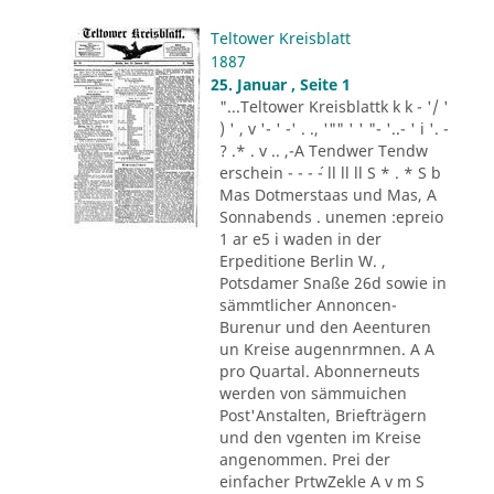
Teltower Kreisblatt
1887
25. Januar , Seite 1
"...Teltower Kreisblattk k k - '/ '
) ' , v '- ' -' . ., '"" ' ' "- '..- ' i '. -
? .* . v .. ,-A Tendwer Tendw
erschein - - - ´- ll ll ll S * . * S b
Mas Dotmerstaas und Mas, A
Sonnabends . unemen :epreio
1 ar e5 i waden in der
Erpeditione Berlin W. ,
Potsdamer Snaße 26d sowie in
sämmtlicher Annoncen-
Burenur und den Aeenturen
un Kreise augennrmnen. A A
pro Quartal. Abonnerneuts
werden von sämmuichen
Post'Anstalten, Briefträgern
und den vgenten im Kreise
angenommen. Prei der
einfacher PrtwZekle A v m S