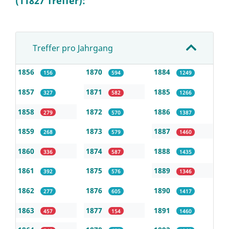
(11827 Treffer):
Treffer pro Jahrgang
1856
1870
1884
156
594
1249
1857
1871
1885
327
582
1266
1858
1872
1886
279
570
1387
1859
1873
1887
268
579
1460
1860
1874
1888
336
587
1435
1861
1875
1889
392
576
1346
1862
1876
1890
277
605
1417
1863
1877
1891
457
154
1460