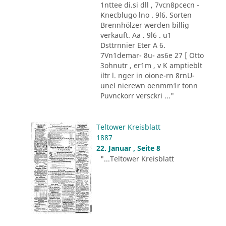
1nttee di.si dll , 7vcn8pcecn -
Knecblugo lno . 9l6. Sorten
Brennhölzer werden billig
verkauft. Aa . 9l6 . u1
Dsttrnnier Eter A 6.
7Vn1demar- 8u- as6e 27 [ Otto
3ohnutr , er1m , v K amptieblt
iltr l. nger in oione-rn 8rnU-
unel nierewn oenmm1r tonn
Puvnckorr versckri ..."
Teltower Kreisblatt
1887
22. Januar , Seite 8
"...Teltower Kreisblatt