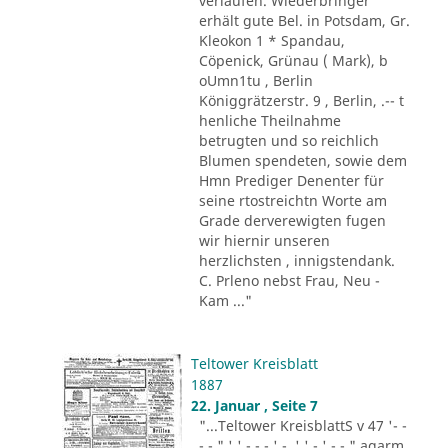
verlaufen. Wiederbringer
erhält gute Bel. in Potsdam, Gr.
Kleokon 1 * Spandau,
Cöpenick, Grünau ( Mark), b
oUmn1tu , Berlin
Königgrätzerstr. 9 , Berlin, .-- t
henliche Theilnahme
betrugten und so reichlich
Blumen spendeten, sowie dem
Hmn Prediger Denenter für
seine rtostreichtn Worte am
Grade derverewigten fugen
wir hiernir unseren
herzlichsten , innigstendank.
C. Prleno nebst Frau, Neu -
Kam ..."
Teltower Kreisblatt
1887
22. Januar , Seite 7
"...Teltower KreisblattS v 47 '- -
- - " ' ' - - - ' -. ' ' - ' -.-." agarm