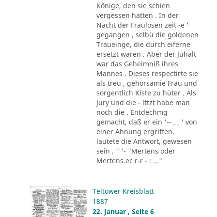
Könige, den sie schien
vergessen hatten . In der
Nacht der Fraulosen zeit -e '
gegangen , selbü die goldenen
Traueinge, die durch eiferne
ersetzt waren . Aber der Juhalt
war das Geheimniß ihres
Mannes . Dieses respectirte sie
als treu , gehorsamie Frau und
sorgentlich Kiste zu hüter . Als
Jury und die - lttzt habe man
noch die . Entdechmg
gemacht, daß er ein '-- , , ' von
einer Ahnung ergriffen.
lautete die Antwort, gewesen
sein . " '- "Mertens oder
Mertens.ec r-r - : ..."
Teltower Kreisblatt
1887
22. Januar , Seite 6