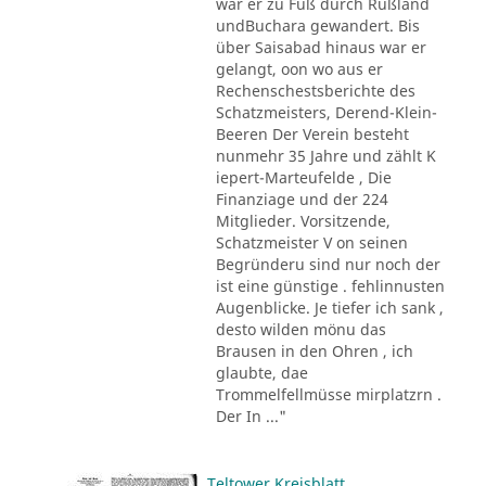
war er zu Fuß durch Rußland
undBuchara gewandert. Bis
über Saisabad hinaus war er
gelangt, oon wo aus er
Rechenschestsberichte des
Schatzmeisters, Derend-Klein-
Beeren Der Verein besteht
nunmehr 35 Jahre und zählt K
iepert-Marteufelde , Die
Finanziage und der 224
Mitglieder. Vorsitzende,
Schatzmeister V on seinen
Begründeru sind nur noch der
ist eine günstige . fehlinnusten
Augenblicke. Je tiefer ich sank ,
desto wilden mönu das
Brausen in den Ohren , ich
glaubte, dae
Trommelfellmüsse mirplatzrn .
Der In ..."
Teltower Kreisblatt