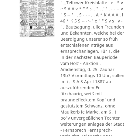
"...Teltower Kreisblatte . e - S v
e S A A v * " S :- . " . .' ' . - - -- v
" S -- ' . . S - - - . . A * K A A A . l
46 * K S S -- -r- ' e " " S v s . v -
' . Bautsagung. ullen Freunden
und Bekannten, welche bei der
Beerdigung unserer so früh
entschlafenen nträge aus
ernsprechanlagen. Für 1. die
in der nächsten Bauperiode
vom Holz - Anktion .
Amdienstag, d. 25. Zaunar
13b7 V ormittags 10 Uhr, sollen
im i .. S A S April 1887 ab
auszuführenden Er-
fitrzhaarig, weiß mit
braungeflecktem Kopf und
gestutztem Schwanz, ohne
Maulkorb ie Marke, am 6 . t
bo"v unvergeßlichen Tochter
weiterungen anlagea der Stadt
- Fernsprech Fernsprech-