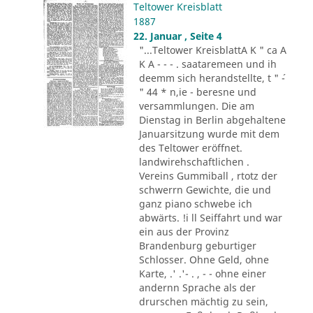
Teltower Kreisblatt
1887
22. Januar , Seite 4
"...Teltower KreisblattA K " ca A
K A - - - . saataremeen und ih
deemm sich herandstellte, t " ´-
" 44 * n,ie - beresne und
versammlungen. Die am
Dienstag in Berlin abgehaltene
Januarsitzung wurde mit dem
des Teltower eröffnet.
landwirehschaftlichen .
Vereins Gummiball , rtotz der
schwerrn Gewichte, die und
ganz piano schwebe ich
abwärts. !i ll Seiffahrt und war
ein aus der Provinz
Brandenburg geburtiger
Schlosser. Ohne Geld, ohne
Karte, .' .'- . , - - ohne einer
andernn Sprache als der
drurschen mächtig zu sein,