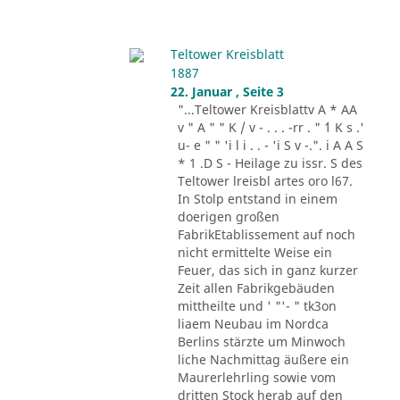
Teltower Kreisblatt
1887
22. Januar , Seite 3
"...Teltower Kreisblattv A * AA
v " A " " K / v - . . . -rr . " ´1 K s .'
u- e " " 'i l i . . - 'i S v -.". i A A S
* 1 .D S - Heilage zu issr. S des
Teltower lreisbl artes oro l67.
In Stolp entstand in einem
doerigen großen
FabrikEtablissement auf noch
nicht ermittelte Weise ein
Feuer, das sich in ganz kurzer
Zeit allen Fabrikgebäuden
mittheilte und ' "'- " tk3on
liaem Neubau im Nordca
Berlins stärzte um Minwoch
liche Nachmittag äußere ein
Maurerlehrling sowie vom
dritten Stock herab auf den