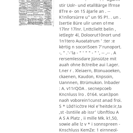
stir Uolr- und etall8ärge lfrnse
8Tre e- on 15 äJarle an . --
K1nllorsürre u" un 95 P1. . un .
Isertie 8üre ulir unen o1me
17lnr 17lnr. l,nttclieltt belin ,
ietIegtr 4l, Doloorut10nort und
1n1tero Auoatatrum ' :ter :e
kèrtig n socori5oen 7'runoport.
-, " .'-'la - " ' " " - " ', -- ,-- . A
rersemlessdare Jünsütze mit
auah ohne 8ctreibe aui l.ager.
t.ner r . Xleiaern, 8tonuaoeken,
ckaenen, Kaudon, Knpsoin,
Uannnen, 8trümukon. lnbader
: A. v11rQOA . secnepcoeb
Kncnluss lro . 0164. vcan3pon
naoh voborein1cunst anad froi.
S * L0d1ic´ctre Hol e'heitde:ir,ta
,st -Isntiile ab issr' Ubnftlou A
A S A Platz , ii mille Mk. k1,50,
sowie alle lz v * i sonnspreen -
Knschluss KemZe: 1 eirnneol-